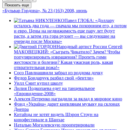
Показать еще
«Бульвар Гордона», № 23 (163) 2008, июнь
Павел ГЛОБА: «Доллару
осталось два года — сначала мы похороним его, а потом
и евро. Цены на недвижимость еще пару лет будут
расти, а затем эта гора рухнет — вы следующие на
очереди после Москвы»
Народный артист России Сергей
МАКОВЕЦКИЙ: «Сыграть Чикатило? Зачем? Чтобы
популяризировать извращения? Пропеть гимн
жестокости и болезни? Какая ужасная роль, какая
отвратительная рожа!»
Сосо Павлиашвили забрал из роддома дочку
Федор Бондарчук разбил свой «бентли»
Уилл Смит купил школу
Лилия Подкопаева едет на танцевальное
«Евровидение-2008»
Алексея Петренко наградили за вклад в мировое кино
Фонд «Україна» дарит киевлянам музыку на склонах
Днепра
Китайцы не хотят видеть Шэрон Стоун на
кинофестивале в Шанхае
Наталью Могилевскую прооперировали