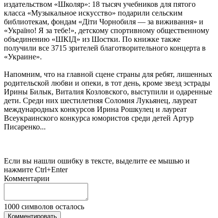
издательством «Школяр»: 18 тысяч учебников для пятого
класса «Музыкальное искусство» подарили сельским
библиотекам, фондам «Дiти Чорнобиля — за виживання» и
«Україно! Я за тебе!», детскому спортивному общественному
объединению «ШКIД» из Шостки. По книжке также
получили все 3715 зрителей благотворительного концерта в
«Украине».
Напомним, что на главной сцене страны для ребят, лишенных
родительской любви и опеки, в тот день, кроме звезд эстрады
Ирины Билык, Виталия Козловского, выступили и одаренные
дети. Среди них шестилетняя Соломия Лукьянец, лауреат
международных конкурсов Ирина Рошкулец и лауреат
Всеукраинского конкурса юмористов среди детей Артур
Писаренко...
Если вы нашли ошибку в тексте, выделите ее мышью и
нажмите Ctrl+Enter
Комментарии
1000
символов осталось
Комментировать