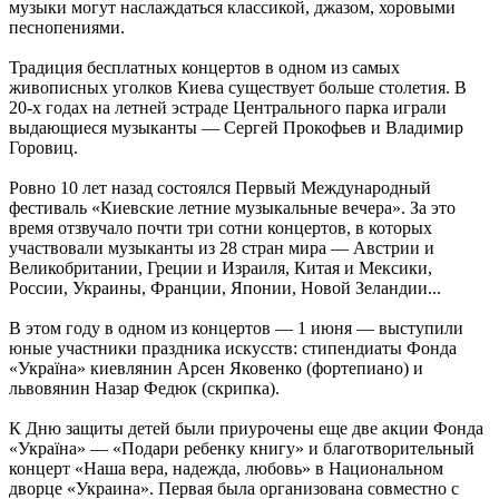
музыки могут наслаждаться классикой, джазом, хоровыми
песнопениями.
Традиция бесплатных концертов в одном из самых
живописных уголков Киева существует больше столетия. В
20-х годах на летней эстраде Центрального парка играли
выдающиеся музыканты — Сергей Прокофьев и Владимир
Горовиц.
Ровно 10 лет назад состоялся Первый Международный
фестиваль «Киевские летние музыкальные вечера». За это
время отзвучало почти три сотни концертов, в которых
участвовали музыканты из 28 стран мира — Австрии и
Великобритании, Греции и Израиля, Китая и Мексики,
России, Украины, Франции, Японии, Новой Зеландии...
В этом году в одном из концертов — 1 июня — выступили
юные участники праздника искусств: стипендиаты Фонда
«Україна» киевлянин Арсен Яковенко (фортепиано) и
львовянин Назар Федюк (скрипка).
К Дню защиты детей были приурочены еще две акции Фонда
«Україна» — «Подари ребенку книгу» и благотворительный
концерт «Наша вера, надежда, любовь» в Национальном
дворце «Украина». Первая была организована совместно с