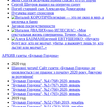
Жена Сергея Безрукова Ирина спасает его от порчи
Сергей Шнуров вышел на оперную сцену
Погиб старший сын Александра Домогарова
Пугачева ищет спонсоров
Телеэкран — это не окно в мир, а
щелочка в баню
Заговор посредственности
Хулио ИГЛЕСИАС: «Моя
сексуальная жизнь совершенна. Точнее, была...»
Евгений ЕВТУШЕНКО: «Неужто
будут все, кто не молчат, убиты, а выживут лишь те, кто
льстят или молчат?..»
АРХИВ газеты «Бульвар Гордона»
2020 год
Шановні читачі! Сайт газети «Бульвар Гордона» не
оновлюється і не працює з початку 2020 року. Дякуємо
за розуміння!
"Бульвар Гордона", №4 (768) 2020, январь
"Бульвар Гордона", №3 (767) 2020, январь
"Бульвар Гордона", №2 (766) 2020, январь
"Бульвар Гордона", №1 (765) 2020, январь
2019 год
"Бульвар Гордона", №52 (764) 2019, декабрь
"Бульвар Гордона", №51 (763) 2019, декабрь