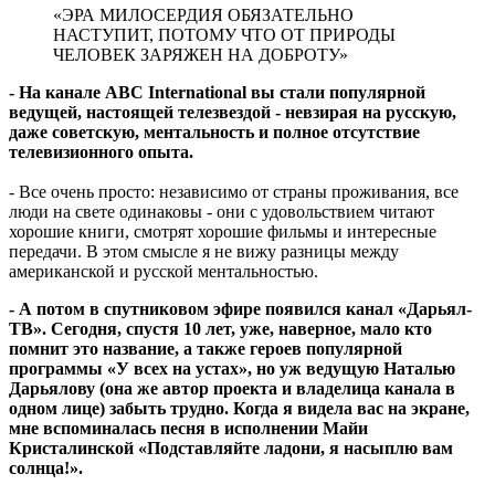
«ЭРА МИЛОСЕРДИЯ ОБЯЗАТЕЛЬНО
НАСТУПИТ, ПОТОМУ ЧТО ОТ ПРИРОДЫ
ЧЕЛОВЕК ЗАРЯЖЕН НА ДОБРОТУ»
- На канале ABC International вы стали популярной
ведущей, настоящей телезвездой - невзирая на русскую,
даже советскую, ментальность и полное отсутствие
телевизионного опыта.
- Все очень просто: независимо от страны проживания, все
люди на свете одинаковы - они с удовольствием читают
хорошие книги, смотрят хорошие фильмы и интересные
передачи. В этом смысле я не вижу разницы между
американской и русской ментальностью.
- А потом в спутниковом эфире появился канал «Дарьял-
ТВ». Сегодня, спустя 10 лет, уже, наверное, мало кто
помнит это название, а также героев популярной
программы «У всех на устах», но уж ведущую Наталью
Дарьялову (она же автор проекта и владелица канала в
одном лице) забыть трудно. Когда я видела вас на экране,
мне вспоминалась песня в исполнении Майи
Кристалинской «Подставляйте ладони, я насыплю вам
солнца!».