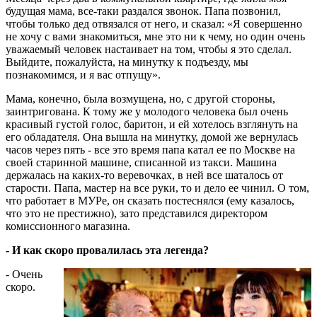
будущая мама, все-таки раздался звонок. Папа позвонил,
чтобы только дед отвязался от него, и сказал: «Я совершенно
не хочу с вами знакомиться, мне это ни к чему, но один очень
уважаемый человек настаивает на том, чтобы я это сделал.
Выйдите, пожалуйста, на минутку к подъезду, мы
познакомимся, и я вас отпущу».
Мама, конечно, была возмущена, но, с другой стороны,
заинтригована. К тому же у молодого человека был очень
красивый густой голос, баритон, и ей хотелось взглянуть на
его обладателя. Она вышла на минутку, домой же вернулась
часов через пять - все это время папа катал ее по Москве на
своей старинной машине, списанной из такси. Машина
держалась на каких-то веревочках, в ней все шаталось от
старости. Папа, мастер на все руки, то и дело ее чинил. О том,
что работает в МУРе, он сказать постеснялся (ему казалось,
что это не престижно), зато представился директором
комиссионного магазина.
- И как скоро провалилась эта легенда?
- Очень
скоро.