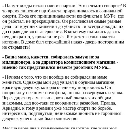
- Папу трижды исключали из партии. Это о чем-то говорит? В
то время лишение партбилета приравнивалось к социальной
смерти. Из-за его принципиальности конфликты в МУРе, где
он работал, не прекращались. Он расследовал самые разные
дела - от крупных хищений до убийств - и всегда доводил их
до справедливого завершения. Взятки ему пытались давать
неоднократно, угрожали не раз. Я с детства слышала эти
истории. В доме был строжайший наказ - дверь посторонним
не открывать!
- Ваша мама, кажется, собиралась замуж не за
милиционера, а за директора комиссионного магазина -
именно так представился невесте работник МУРа...
- Начнем с того, что он вообще не собирался на маме
жениться. Однажды мой дед увидел в обувном магазине
красивую девушку, которая очень ему понравилась. Он
попросил у нее номер телефона, но она развернулась и ушла.
Через директора магазина, который оказался их общим
знакомым, дед все-таки ее координаты раздобыл. Правда,
Аркадий, к тому времени уже мастер спорта по борьбе,
интересный, подтянутый, незнакомке звонить не торопился -
девушек у него и так было множество.
Месяца через два в коммунальной квартире, где жила моя