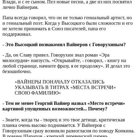
Влади, и с ее сыном. Пел новые песни, а две из них посвятил
лично Вайнерам.
Папа всегда говорил, что он не только гениальный артист, но
и гениальный поэт. Когда у Высоцкого были сложности и его
не хотели принимать в Союз писателей, папа его
поддерживал.
- Это Высоцкий познакомил Вайнеров с Говорухиным?
- Да, он Славу привел. Говорухин знал роман «Эра
милосердия» наизусть. «Открывайте, - говорил, - книгу на
любой странице, начните фразу, я ее продолжу». И делал это
безошибочно.
«ВАЙНЕРЫ ПОНАЧАЛУ ОТКАЗАЛИСЬ
УКАЗЫВАТЬ В ТИТРАХ «МЕСТА ВСТРЕЧИ»
СВОЮ ФАМИЛИЮ»
- Тем не менее Георгий Вайнер назвал «Место встречи»
картиной упущенных возможностей... Почему?
- Знаете, когда ты - творец и это твое детище, критическая
планка очень высоко поднимается. У Вайнеров с
Говорухиным сразу возникли разногласия по поводу Конкина.
В романе Шарапов - крепкий деревенский парень,