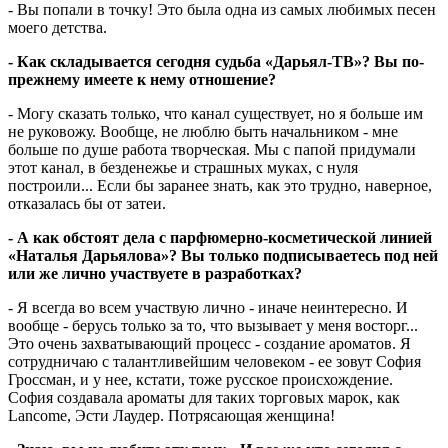
- Вы попали в точку! Это была одна из самых любимых песен
моего детства.
- Как складывается сегодня судьба «Дарьял-ТВ»? Вы по-
прежнему имеете к нему отношение?
- Могу сказать только, что канал существует, но я больше им
не руковожу. Вообще, не люблю быть начальником - мне
больше по душе работа творческая. Мы с папой придумали
этот канал, в безденежье и страшных муках, с нуля
построили... Если бы заранее знать, как это трудно, наверное,
отказалась бы от затеи.
- А как обстоят дела с парфюмерно-косметической линией
«Наталья Дарьялова»? Вы только подписываетесь под ней
или же лично участвуете в разработках?
- Я всегда во всем участвую лично - иначе неинтересно. И
вообще - берусь только за то, что вызывает у меня восторг...
Это очень захватывающий процесс - создание ароматов. Я
сотрудничаю с талантливейшим человеком - ее зовут София
Гроссман, и у нее, кстати, тоже русское происхождение.
София создавала ароматы для таких торговых марок, как
Lancome, Эсти Лаудер. Потрясающая женщина!