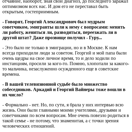
отчаяние, наоборот, зная свой диагноз, до последнего заражал
оптимизмом всех нас. И дом его не переставал быть
открытым, гостеприимным.
- Говорят, Георгий Александрович был мудрым
советчиком, эмигранты шли к нему с вопросами: менять
ли работу, жениться ли, разводиться, переезжать ли в
другой штат? Даже прозвище получил - Гуру...
- Это было не только в эмиграции, но и в Москве. К нам
всегда приходили люди за советом. Георгий и мой папа были
очень щедры на свое личное время, то и дело ходили по
инстанциям, просили за кого-то. Помню, хлопотали за какого-
то мальчика, незаслуженно осужденного еще в советские
времена.
- В вашей телевизионной судьбе было множество
собеседников. Аркадий и Георгий Вайнеры тоже вошли в
их число?
- Формально - нет. Но, по сути, я брала у них интервью всю
жизнь. Они были главными моими учителями, друзьями и
советчиками по всем вопросам. Мне очень повезло родиться в
такой семье - не потому, что знаменитая, а с точки зрения
человеческих отношений.