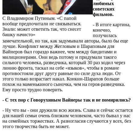
любимых
советских
фильмов.
С Владимиром Путиным. «С папой
вообще предпочитали не связываться.
- В итоге картина,
Знали: может ответить так, что снесет
конечно,
башку начисто»
получилась
замечательной, но так, как задумывали авторы, было бы еще
лучше. Конфликт между Жегловым и Шараповым для
Вайнеров был гораздо важнее, чем между бандитами и
милиционерами. Они ведь потому и придумали такого
сильного человека, разведчика, который 30 раз ходил через
линию фронта, таскал на себе «языков», чтобы в романе
противостояли друг другу равные по силе духа люди. От
этого только возрастает накал. Конкин-Шарапов больше
похож на маменькиного сыночка, чем на героя-разведчика.
Ему просто трудно поверить.
- С тех пор с Говорухиным Вайнеры так и не помирились?
- Ну что вы - они дружили всю жизнь. Слава и сейчас остается
для нашей семьи очень близким человеком, часто бывал у нас
на семейных торжествах. А разногласия случаются у всех, без
этого творчества быть не может.