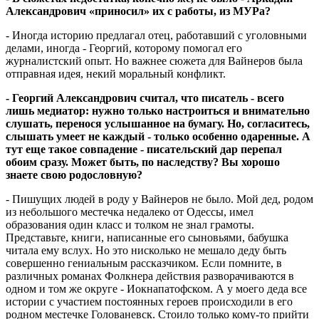
Александрович «приносил» их с работы, из МУРа?
- Иногда историю предлагал отец, работавший с уголовными
делами, иногда - Георгий, которому помогал его
журналистский опыт. Но важнее сюжета для Вайнеров была
отправная идея, некий моральный конфликт.
- Георгий Александрович считал, что писатель - всего
лишь медиатор: нужно только настроиться и внимательно
слушать, перенося услышанное на бумагу. Но, согласитесь,
слышать умеет не каждый - только особенно одаренные. А
тут еще такое совпадение - писательский дар перепал
обоим сразу. Может быть, по наследству? Вы хорошо
знаете свою родословную?
- Пишущих людей в роду у Вайнеров не было. Мой дед, родом
из небольшого местечка недалеко от Одессы, имел
образования один класс и толком не знал грамоты.
Представьте, книги, написанные его сыновьями, бабушка
читала ему вслух. Но это нисколько не мешало деду быть
совершенно гениальным рассказчиком. Если помните, в
различных романах Фолкнера действия разворачиваются в
одном и том же округе - Иокнапатофском. А у моего деда все
истории с участием постоянных героев происходили в его
родном местечке Голованевск. Стоило только кому-то прийти