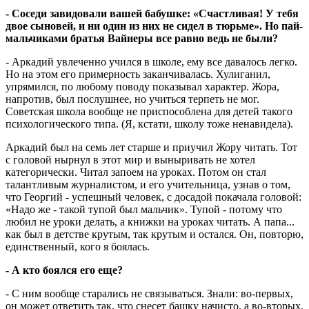
- Соседи завидовали вашей бабушке: «Счастливая! У тебя
двое сыновей, и ни один из них не сидел в тюрьме». Но пай-
мальчиками братья Вайнеры все равно ведь не были?
- Аркадий увлеченно учился в школе, ему все давалось легко.
Но на этом его примерность заканчивалась. Хулиганил,
упрямился, по любому поводу показывал характер. Жора,
напротив, был послушнее, но учиться терпеть не мог.
Советская школа вообще не приспособлена для детей такого
психологического типа. (Я, кстати, школу тоже ненавидела).
Аркадий был на семь лет старше и приучил Жору читать. Тот
с головой нырнул в этот мир и выныривать не хотел
категорически. Читал запоем на уроках. Потом он стал
талантливым журналистом, и его учительница, узнав о том,
что Георгий - успешный человек, с досадой покачала головой:
«Надо же - такой тупой был мальчик». Тупой - потому что
любил не уроки делать, а книжки на уроках читать. А папа...
как был в детстве крутым, так крутым и остался. Он, повторю,
единственный, кого я боялась.
- А кто боялся его еще?
- С ним вообще старались не связываться. Знали: во-первых,
он может ответить так, что снесет башку начисто, а во-вторых,