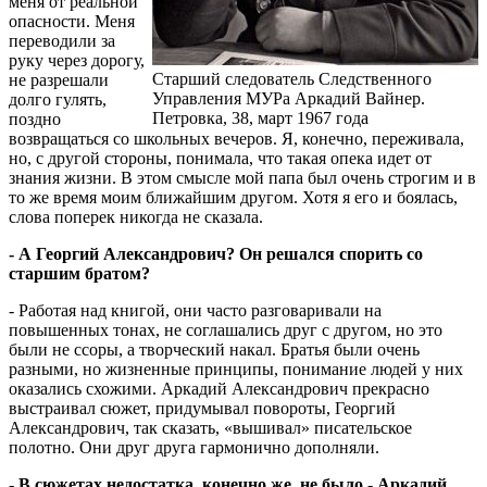
меня от реальной
опасности. Меня
переводили за
руку через дорогу,
Старший следователь Следственного
не разрешали
Управления МУРа Аркадий Вайнер.
долго гулять,
Петровка, 38, март 1967 года
поздно
возвращаться со школьных вечеров. Я, конечно, переживала,
но, с другой стороны, понимала, что такая опека идет от
знания жизни. В этом смысле мой папа был очень строгим и в
то же время моим ближайшим другом. Хотя я его и боялась,
слова поперек никогда не сказала.
- А Георгий Александрович? Он решался спорить со
старшим братом?
- Работая над книгой, они часто разговаривали на
повышенных тонах, не соглашались друг с другом, но это
были не ссоры, а творческий накал. Братья были очень
разными, но жизненные принципы, понимание людей у них
оказались схожими. Аркадий Александрович прекрасно
выстраивал сюжет, придумывал повороты, Георгий
Александрович, так сказать, «вышивал» писательское
полотно. Они друг друга гармонично дополняли.
- В сюжетах недостатка, конечно же, не было - Аркадий