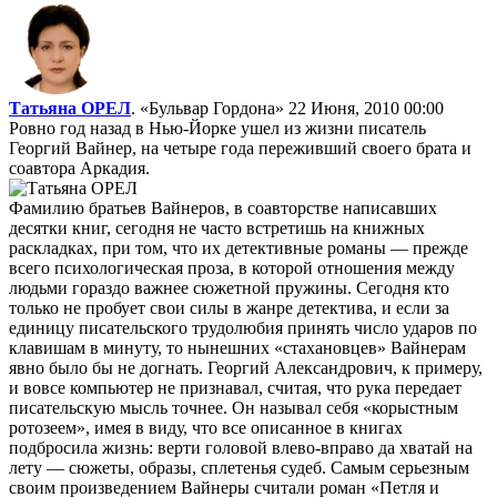
Татьяна ОРЕЛ
. «Бульвар Гордона»
22 Июня, 2010 00:00
Ровно год назад в Нью-Йорке ушел из жизни писатель
Георгий Вайнер, на четыре года переживший своего брата и
соавтора Аркадия.
Фамилию братьев Вайнеров, в соавторстве написавших
десятки книг, сегодня не часто встретишь на книжных
раскладках, при том, что их детективные романы — прежде
всего психологическая проза, в которой отношения между
людьми гораздо важнее сюжетной пружины. Сегодня кто
только не пробует свои силы в жанре детектива, и если за
единицу писательского трудолюбия принять число ударов по
клавишам в минуту, то нынешних «стахановцев» Вайнерам
явно было бы не догнать. Георгий Александрович, к примеру,
и вовсе компьютер не признавал, считая, что рука передает
писательскую мысль точнее. Он называл себя «корыстным
ротозеем», имея в виду, что все описанное в книгах
подбросила жизнь: верти головой влево-вправо да хватай на
лету — сюжеты, образы, сплетенья судеб. Самым серьезным
своим произведением Вайнеры считали роман «Петля и