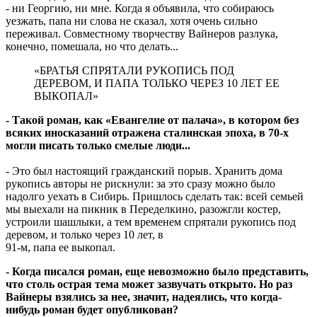
- ни Георгию, ни мне. Когда я объявила, что собираюсь
уезжать, папа ни слова не сказал, хотя очень сильно
переживал. Совместному творчеству Вайнеров разлука,
конечно, помешала, но что делать...
«БРАТЬЯ СПРЯТАЛИ РУКОПИСЬ ПОД
ДЕРЕВОМ, И ПАПА ТОЛЬКО ЧЕРЕЗ 10 ЛЕТ ЕЕ
ВЫКОПАЛ»
- Такой роман, как «Евангелие от палача», в котором без
всяких иносказаний отражена сталинская эпоха, в 70-х
могли писать только смелые люди...
- Это был настоящий гражданский порыв. Хранить дома
рукопись авторы не рискнули: за это сразу можно было
надолго уехать в Сибирь. Пришлось сделать так: всей семьей
мы выехали на пикник в Переделкино, разожгли костер,
устроили шашлыки, а тем временем спрятали рукопись под
деревом, и только через 10 лет, в
91-м, папа ее выкопал.
- Когда писался роман, еще невозможно было представить,
что столь острая тема может зазвучать открыто. Но раз
Вайнеры взялись за нее, значит, надеялись, что когда-
нибудь роман будет опубликован?