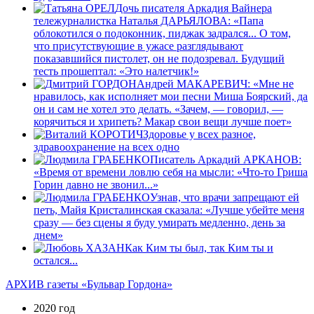
Дочь писателя Аркадия Вайнера
тележурналистка Наталья ДАРЬЯЛОВА: «Папа
облокотился о подоконник, пиджак задрался... О том,
что присутствующие в ужасе разглядывают
показавшийся пистолет, он не подозревал. Будущий
тесть прошептал: «Это налетчик!»
Андрей МАКАРЕВИЧ: «Мне не
нравилось, как исполняет мои песни Миша Боярский, да
он и сам не хотел это делать. «Зачем, — говорил, —
корячиться и хрипеть? Макар свои вещи лучше поет»
Здоровье у всех разное,
здравоохранение на всех одно
Писатель Аркадий АРКАНОВ:
«Время от времени ловлю себя на мысли: «Что-то Гриша
Горин давно не звонил...»
Узнав, что врачи запрещают ей
петь, Майя Кристалинская сказала: «Лучше убейте меня
сразу — без сцены я буду умирать медленно, день за
днем»
Как Ким ты был, так Ким ты и
остался...
АРХИВ газеты «Бульвар Гордона»
2020 год