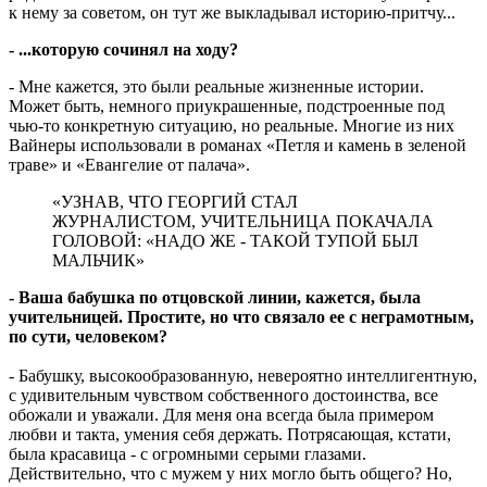
к нему за советом, он тут же выкладывал историю-притчу...
- ...которую сочинял на ходу?
- Мне кажется, это были реальные жизненные истории.
Может быть, немного приукрашенные, подстроенные под
чью-то конкретную ситуацию, но реальные. Многие из них
Вайнеры использовали в романах «Петля и камень в зеленой
траве» и «Евангелие от палача».
«УЗНАВ, ЧТО ГЕОРГИЙ СТАЛ
ЖУРНАЛИСТОМ, УЧИТЕЛЬНИЦА ПОКАЧАЛА
ГОЛОВОЙ: «НАДО ЖЕ - ТАКОЙ ТУПОЙ БЫЛ
МАЛЬЧИК»
- Ваша бабушка по отцовской линии, кажется, была
учительницей. Простите, но что связало ее с неграмотным,
по сути, человеком?
- Бабушку, высокообразованную, невероятно интеллигентную,
с удивительным чувством собственного достоинства, все
обожали и уважали. Для меня она всегда была примером
любви и такта, умения себя держать. Потрясающая, кстати,
была красавица - с огромными серыми глазами.
Действительно, что с мужем у них могло быть общего? Но,