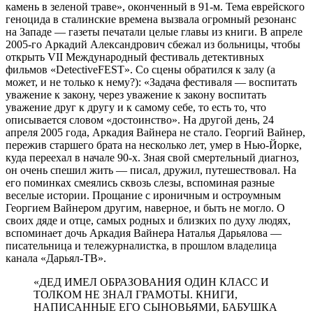
камень в зеленой траве», оконченный в 91-м. Тема еврейского
геноцида в сталинские времена вызвала огромный резонанс
на Западе — газеты печатали целые главы из книги. В апреле
2005-го Аркадий Александрович сбежал из больницы, чтобы
открыть VII Международный фестиваль детективных
фильмов «DetectiveFEST». Со сцены обратился к залу (а
может, и не только к нему?): «Задача фестиваля — воспитать
уважение к закону, через уважение к закону воспитать
уважение друг к другу и к самому себе, то есть то, что
описывается словом «достоинство». На другой день, 24
апреля 2005 года, Аркадия Вайнера не стало. Георгий Вайнер,
пережив старшего брата на несколько лет, умер в Нью-Йорке,
куда переехал в начале 90-х. Зная свой смертельный диагноз,
он очень спешил жить — писал, дружил, путешествовал. На
его поминках смеялись сквозь слезы, вспоминая разные
веселые истории. Прощание с ироничным и остроумным
Георгием Вайнером другим, наверное, и быть не могло. О
своих дяде и отце, самых родных и близких по духу людях,
вспоминает дочь Аркадия Вайнера Наталья Дарьялова —
писательница и тележурналистка, в прошлом владелица
канала «Дарьял-ТВ».
«ДЕД ИМЕЛ ОБРАЗОВАНИЯ ОДИН КЛАСС И
ТОЛКОМ НЕ ЗНАЛ ГРАМОТЫ. КНИГИ,
НАПИСАННЫЕ ЕГО СЫНОВЬЯМИ, БАБУШКА