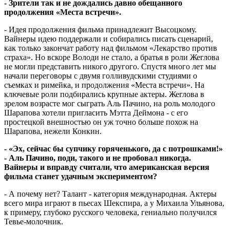
- Зрители так и не дождались давно обещанного
продолжения «Места встречи».
- Идея продолжения фильма принадлежит Высоцкому.
Вайнеры идею поддержали и собирались писать сценарий,
как только закончат работу над фильмом «Лекарство против
страха». Но вскоре Володи не стало, а братья в роли Жеглова
не могли представить никого другого. Спустя много лет мы
начали переговоры с двумя голливудскими студиями о
съемках и римейка, и продолжения «Места встречи». На
ключевые роли подбирались крупные актеры. Жеглова в
зрелом возрасте мог сыграть Аль Пачино, на роль молодого
Шарапова хотели пригласить Мэтта Деймона - с его
простецкой внешностью он уж точно больше похож на
Шарапова, нежели Конкин.
- «Эх, сейчас бы супчику горяченького, да с потрошками!»
- Аль Пачино, поди, такого и не пробовал никогда.
Вайнеры и вправду считали, что американская версия
фильма станет удачным экспериментом?
- А почему нет? Талант - категория международная. Актеры
всего мира играют в пьесах Шекспира, а у Михаила Ульянова,
к примеру, глубоко русского человека, гениально получился
Тевье-молочник.