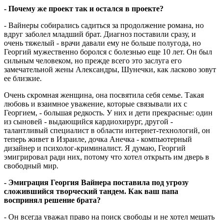
- Почему же проект так и остался в проекте?
- Вайнеры собирались садиться за продолжение романа, но
вдруг заболел младший брат. Диагноз поставили сразу, и
очень тяжелый - врачи давали ему не больше полугода, но
Георгий мужественно боролся с болезнью еще 10 лет. Он был
сильным человеком, но прежде всего это заслуга его
замечательной жены Александры, Шунечки, как ласково зовут
ее близкие.
Очень скромная женщина, она посвятила себя семье. Такая
любовь и взаимное уважение, которые связывали их с
Георгием, - большая редкость. У них и дети прекрасные: один
из сыновей - выдающийся кардиохирург, другой -
талантливый специалист в области интернет-технологий, он
теперь живет в Израиле, дочка Анечка - компьютерный
дизайнер и психолог-криминалист. Я думаю, Георгий
эмигрировал ради них, потому что хотел открыть им дверь в
свободный мир.
- Эмиграция Георгия Вайнера поставила под угрозу
сложившийся творческий тандем. Как ваш папа
воспринял решение брата?
- Он всегда уважал право на поиск свободы и не хотел мешать