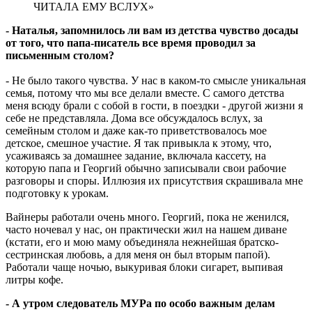
ЧИТАЛА ЕМУ ВСЛУХ»
- Наталья, запомнилось ли вам из детства чувство досады
от того, что папа-писатель все время проводил за
письменным столом?
- Не было такого чувства. У нас в каком-то смысле уникальная
семья, потому что мы все делали вместе. С самого детства
меня всюду брали с собой в гости, в поездки - другой жизни я
себе не представляла. Дома все обсуждалось вслух, за
семейным столом и даже как-то приветствовалось мое
детское, смешное участие. Я так привыкла к этому, что,
усаживаясь за домашнее задание, включала кассету, на
которую папа и Георгий обычно записывали свои рабочие
разговоры и споры. Иллюзия их присутствия скрашивала мне
подготовку к урокам.
Вайнеры работали очень много. Георгий, пока не женился,
часто ночевал у нас, он практически жил на нашем диване
(кстати, его и мою маму объединяла нежнейшая братско-
сестринская любовь, а для меня он был вторым папой).
Работали чаще ночью, выкуривая блоки сигарет, выпивая
литры кофе.
- А утром следователь МУРа по особо важным делам