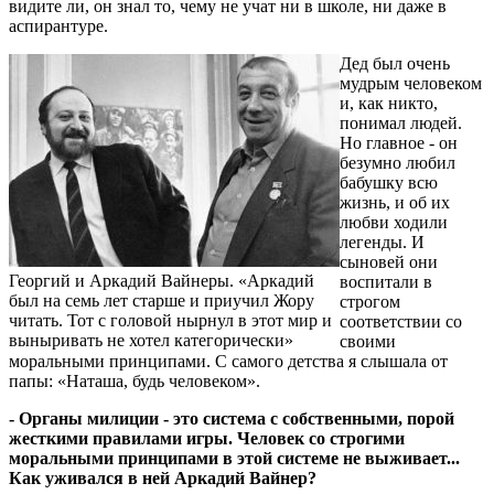
видите ли, он знал то, чему не учат ни в школе, ни даже в
аспирантуре.
Дед был очень
мудрым человеком
и, как никто,
понимал людей.
Но главное - он
безумно любил
бабушку всю
жизнь, и об их
любви ходили
легенды. И
сыновей они
Георгий и Аркадий Вайнеры. «Аркадий
воспитали в
был на семь лет старше и приучил Жору
строгом
читать. Тот с головой нырнул в этот мир и
соответствии со
выныривать не хотел категорически»
своими
моральными принципами. С самого детства я слышала от
папы: «Наташа, будь человеком».
- Органы милиции - это система с собственными, порой
жесткими правилами игры. Человек со строгими
моральными принципами в этой системе не выживает...
Как уживался в ней Аркадий Вайнер?