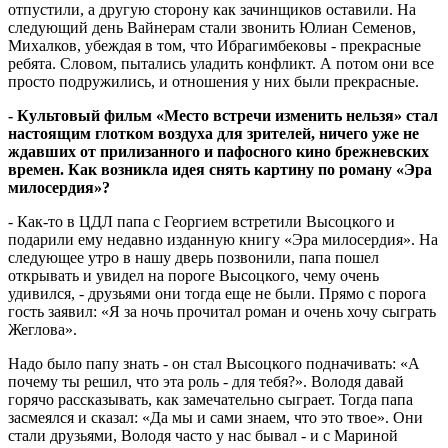
отпустили, а другую сторону как зачинщиков оставили. На
следующий день Вайнерам стали звонить Юлиан Семенов,
Михалков, убеждая в том, что Ибрагимбековы - прекрасные
ребята. Словом, пытались уладить конфликт. А потом они все
просто подружились, и отношения у них были прекрасные.
- Культовый фильм «Место встречи изменить нельзя» стал
настоящим глотком воздуха для зрителей, ничего уже не
ждавших от прилизанного и пафосного кино брежневских
времен. Как возникла идея снять картину по роману «Эра
милосердия»?
- Как-то в ЦДЛ папа с Георгием встретили Высоцкого и
подарили ему недавно изданную книгу «Эра милосердия». На
следующее утро в нашу дверь позвонили, папа пошел
открывать и увидел на пороге Высоцкого, чему очень
удивился, - друзьями они тогда еще не были. Прямо с порога
гость заявил: «Я за ночь прочитал роман и очень хочу сыграть
Жеглова».
Надо было папу знать - он стал Высоцкого подначивать: «А
почему ты решил, что эта роль - для тебя?». Володя давай
горячо рассказывать, как замечательно сыграет. Тогда папа
засмеялся и сказал: «Да мы и сами знаем, что это твое». Они
стали друзьями, Володя часто у нас бывал - и с Мариной