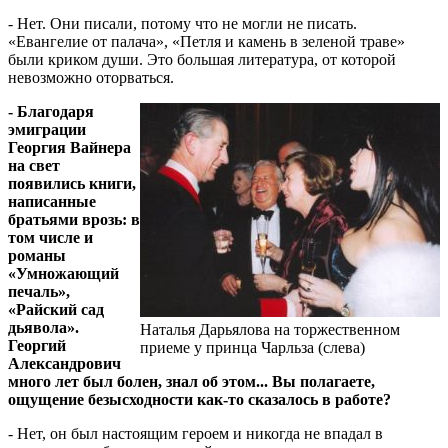
- Нет. Они писали, потому что не могли не писать.
«Евангелие от палача», «Петля и камень в зеленой траве»
были криком души. Это большая литература, от которой
невозможно оторваться.
- Благодаря
эмиграции
Георгия Вайнера
на свет
появились книги,
написанные
братьями врозь: в
том числе и
романы
«Умножающий
печаль»,
«Райский сад
дьявола».
Наталья Дарьялова на торжественном
Георгий
приеме у принца Чарльза (слева)
Александрович
много лет был болен, знал об этом... Вы полагаете,
ощущение безысходности как-то сказалось в работе?
- Нет, он был настоящим героем и никогда не впадал в