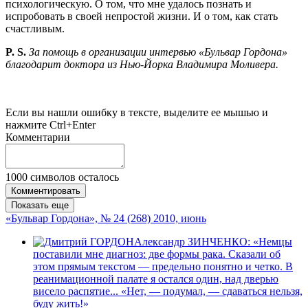
психологическую. О том, что мне удалось познать и
испробовать в своей непростой жизни. И о том, как стать
счастливым.
P. S.
За помощь в организации интервью «Бульвар Гордона»
благодарит доктора из Нью-Йорка Владимира Моливера.
Если вы нашли ошибку в тексте, выделите ее мышью и
нажмите Ctrl+Enter
Комментарии
1000
символов осталось
Комментировать
Показать еще
«Бульвар Гордона», № 24 (268) 2010, июнь
Александр ЗИНЧЕНКО: «Немцы
поставили мне диагноз: две формы рака. Сказали об
этом прямым текстом — предельно понятно и четко. В
реанимационной палате я остался один, над дверью
висело распятие... «Нет, — подумал, — сдаваться нельзя,
буду жить!»