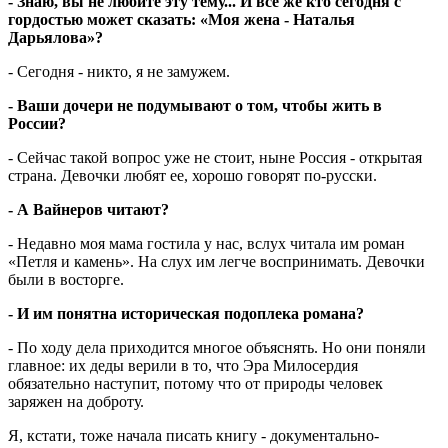
- Знаю, вы не любите эту тему... И все же кто сегодня с
гордостью может сказать: «Моя жена - Наталья
Дарьялова»?
- Сегодня - никто, я не замужем.
- Ваши дочери не подумывают о том, чтобы жить в
России?
- Сейчас такой вопрос уже не стоит, ныне Россия - открытая
страна. Девочки любят ее, хорошо говорят по-русски.
- А Вайнеров читают?
- Недавно моя мама гостила у нас, вслух читала им роман
«Петля и камень». На слух им легче воспринимать. Девочки
были в восторге.
- И им понятна историческая подоплека романа?
- По ходу дела приходится многое объяснять. Но они поняли
главное: их деды верили в то, что Эра Милосердия
обязательно наступит, потому что от природы человек
заряжен на доброту.
Я, кстати, тоже начала писать книгу - документально-