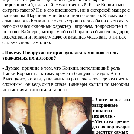
широкоплечий, сильный, мужественный. Разве Конкин мог
сыграть такого? Ни в его внешности, ни в актерской манере с
настоящим Шараповым не было ничего общего. К тому же я
слышала, что Конкин не очень хорошо вел себя на съемках, у
него оказался склочный характер - впрочем, подробностей я
не знаю. Вайнеры, которым образ Шарапова был очень дорог,
переживали и поначалу даже отказались указывать в титрах
фильма свою фамилию.
- Почему Говорухин не прислушался к мнению столь
уважаемых им авторов?
- Думаю, причина в том, что Конкин, исполнивший роль
Павки Корчагина, к тому времени был уже звездой. А вот
Высоцкого, кстати, утвердить на роль оказалось делом очень
сложным - он ведь был в опале. Вайнеры ходили по высоким
инстанциям, хлопотали за него.
- Зрителю все эти
заэкранные
тонкости
невдомек -
«Место встречи»
до сих пор входит
в десятку самых