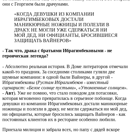
они с Георгием были драчунами.
«КОГДА ДЕВУШКИ ИЗ КОМПАНИИ
ИБРАГИМБЕКОВЫХ ДОСТАЛИ
МАНИКЮРНЫЕ НОЖНИЦЫ И ПОЛЕЗЛИ В
ДРАКУ, НЕ МОГЛИ УЖЕ СДЕРЖАТЬСЯ НИ
МОЙ ДЕД, НИ ОФИЦИАНТЫ, БРОСИВШИЕСЯ
ЗАЩИЩАТЬ ВАЙНЕРОВ»
- Так что, драка с братьями Ибрагимбековыми - не
героическая легенда?
- Абсолютно реальная история. В Доме литераторов отмечали
какой-то праздник. За соседними столиками гуляли две
шумные компании: в одной были Вайнеры, в другой -
Ибрагимбековы (
Рустам Ибрагимбеков - известный
сценарист: «Белое солнце пустыни», «Утомленные солнцем».
-
Авт
). Уже не помню, что стало поводом для потасовки,
которая мгновенно превратилась в серьезное побоище. Когда
девушки из компании Ибрагимбековых достали маникюрные
ножницы и полезли в драку, не могли сдержаться ни мой дед,
ни официанты, которые бросились защищать Вайнеров - как
постоянных клиентов их в ресторане особенно любили.
Приехала милиция и забрала всех, но папу с дядей вскоре