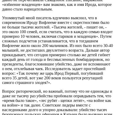
«избиение младенцев» вам знакомо, как и имя Ирода, которое
давно стало нарицательным.
Упомянутый мной писатель вдумчиво выяснил, что в
современном Ироду Вифлееме вместе с окрестностями было
не больше тысячи жителей. «Тысяча жителей, - пишет он, -
это около 100 семей, если считать, что в каждую семью входит
примерно 10 человек, включая стариков и младенцев». Путем
сложных подсчетов устанавливается, что в тогдашнем
Вифлееме жило около 200 мальчиков. Из них было всего 30-40
малышей, не достигших двухлетнего возраста. Дальше автор
прикидывает, что сегодня примерно столько же детей гибнет
каждый день от голода и бессмысленных бомбардировок, но
президенты, благословившие убийство, даже не вспоминают
о нем, отхлебывая чаек. Исследователь задает простейший
вопрос: «Так почему же царь Ирод Первый, погубивший
всего 35 детей, вот уже 200 веков пользуется репутацией
самого страшного злодея?».
Вопрос риторический, но важный, потому что не единожды и
даже не тысячу раз убийства пробовали оправдывать тем, что
«время было такое», «лес рубят - щепки летят», «на войне как
на войне» и так далее. Советские лидеры вместе с
наследниками долго и упорно доказывали: убийство тысяч
безоружных польских офицеров в Катыни было вызвано всем