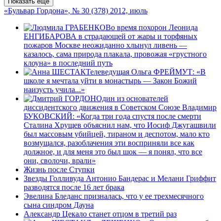
Показать еще
«Бульвар Гордона», № 30 (378) 2012, июль
Во время похорон Леонида
ЕНГИБАРОВА в страдающей от жары и торфяных
пожаров Москве неожиданно хлынул ливень —
казалось, сама природа плакала, провожая «грустного
клоуна» в последний путь
Телеведущая Ольга ФРЕЙМУТ: «В
школе я мечтала уйти в монастырь — Закон Божий
наизусть учила...»
Один из основателей
диссидентского движения в Советском Союзе Владимир
БУКОВСКИЙ: «Когда три года спустя после смерти
Сталина Хрущев объяснил нам, что Иосиф Джугашвили
был массовым убийцей, тираном и деспотом, мало кто
возмущался, разоблачения эти восприняли все как
должное, и для меня это был шок — я понял, что все
они, сволочи, врали»
Жизнь после Ступки
Звезды Голливуда Антонио Бандерас и Мелани Гриффит
разводятся после 16 лет брака
Эвелина Бледанс призналась, что у ее трехмесячного
сына синдром Дауна
Александр Цекало станет отцом в третий раз