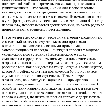
потоком событий того времени, так же как при недавних
уничтожениях в Югославии, Ливии или Ираке натовцы
уверяли, что тысячи пострадавших мирных жителей просто
оказались не в том месте и не в то время. Переходящая из уст
в уста фраза российских военачальников, что «наши бабы еще
нарожают», пересказывается десятилетиями, но очень редко ее
приравнивают к военному преступлению.
И все же неверно судить о «весовой категории» злодеяния по
его масштабности, потому что часто оно производит
впечатление какими-то косвенными приметами,
запоминающимися навсегда. Однажды я спросил у видного
украинского поэта Леонида Первомайского о годах
сталинского террора и о том, почему его поколение столь
безропотно шло на бойню. Первомайский задумался, а затем
рассказал мне, как в их доме на улице Богдана Хмельницкого,
который и сейчас стоит там под номером 68, по ночам все
слушали топот сапог по ступенькам. У чьих дверей
остановятся, кого уведут сегодня? Квартиры арестованных
опечатывали, и никто не имел права приблизиться к ним. В
одной из таких квартир впопыхах заперли кота, и весь дом
долго слушал вопли несчастного животного, погибавшего от
голода и жажды, но никто не посмел сорвать с двери печать.
«Такая была обстановка в стране, и гибель кота запомнилась
мне не меньше человеческих, - сказал поэт. - Вот ироды...».