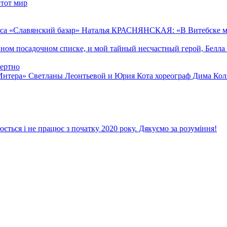
тот мир
са «Славянский базар» Наталья КРАСНЯНСКАЯ: «В Витебске мне
м посадочном списке, и мой тайный несчастный герой, Белла П
мертно
Интера» Светланы Леонтьевой и Юрия Кота хореограф Дима Коля
ється і не працює з початку 2020 року. Дякуємо за розуміння!