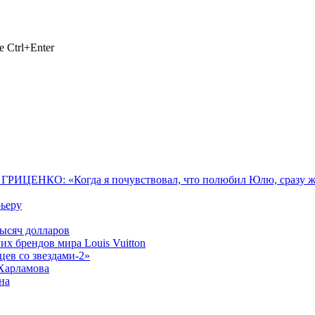
 Ctrl+Enter
ИЦЕНКО: «Когда я почувствовал, что полюбил Юлю, сразу же п
рьеру
тысяч долларов
их брендов мира Louis Vuitton
ев со звездами-2»
 Харламова
на