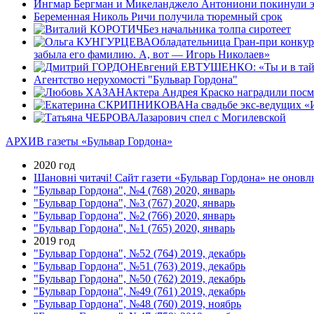
Ингмар Бергман и Микеланджело Антониони покинули э
Беременная Николь Ричи получила тюремный срок
Без начальника толпа сиротеет
Обладательница Гран-при конкур
забыла его фамилию. А, вот — Игорь Николаев»
Евгений ЕВТУШЕНКО: «Ты и в тайно
Агентство нерухомості "Бульвар Гордона"
Актера Андрея Краско наградили пос
На свадьбе экс-ведущих «
Лазарович спел с Могилевской
АРХИВ газеты «Бульвар Гордона»
2020 год
Шановні читачі! Сайт газети «Бульвар Гордона» не оновлю
"Бульвар Гордона", №4 (768) 2020, январь
"Бульвар Гордона", №3 (767) 2020, январь
"Бульвар Гордона", №2 (766) 2020, январь
"Бульвар Гордона", №1 (765) 2020, январь
2019 год
"Бульвар Гордона", №52 (764) 2019, декабрь
"Бульвар Гордона", №51 (763) 2019, декабрь
"Бульвар Гордона", №50 (762) 2019, декабрь
"Бульвар Гордона", №49 (761) 2019, декабрь
"Бульвар Гордона", №48 (760) 2019, ноябрь