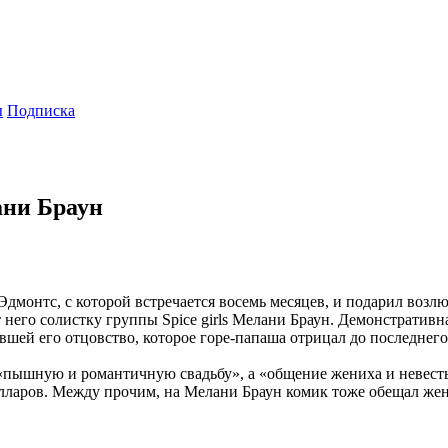
ы
Подписка
ани Браун
онтс, с которой встречается восемь месяцев, и подарил возлюбл
т него солистку группы Spice girls Мелани Браун. Демонстратив
шей его отцовство, которое горе-папаша отрицал до последнего
 «пышную и романтичную свадьбу», а «общение жениха и невест
лларов. Между прочим, на Мелани Браун комик тоже обещал жени