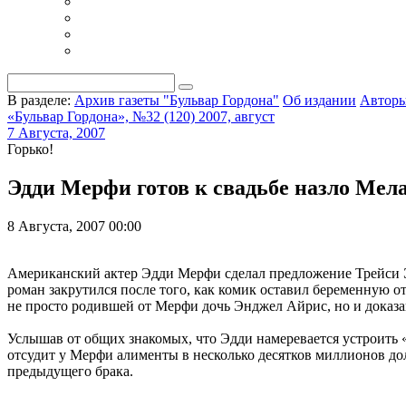
В разделе:
Архив газеты "Бульвар Гордона"
Об издании
Автор
«Бульвар Гордона», №32 (120) 2007, август
7 Августа, 2007
Горько!
Эдди Мерфи готов к свадьбе назло Мел
8 Августа, 2007 00:00
Американский актер Эдди Мерфи сделал предложение Трейси Эдм
роман закрутился после того, как комик оставил беременную о
не просто родившей от Мерфи дочь Энджел Айрис, но и доказав
Услышав от общих знакомых, что Эдди намеревается устроить
отсудит у Мерфи алименты в несколько десятков миллионов до
предыдущего брака.