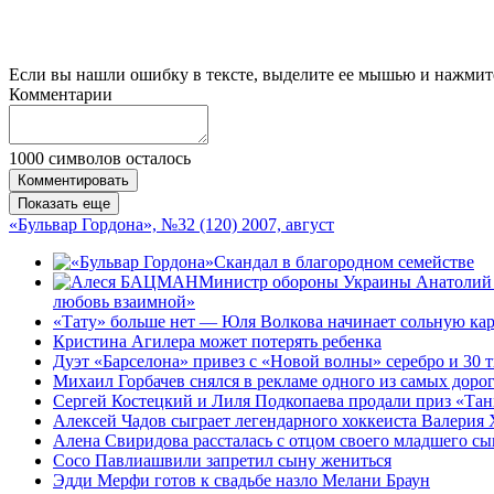
Если вы нашли ошибку в тексте, выделите ее мышью и нажмите
Комментарии
1000
символов осталось
Комментировать
Показать еще
«Бульвар Гордона», №32 (120) 2007, август
Скандал в благородном семействе
Министр обороны Украины Анатолий ГР
любовь взаимной»
«Тату» больше нет — Юля Волкова начинает сольную ка
Кристина Агилера может потерять ребенка
Дуэт «Барселона» привез с «Новой волны» серебро и 30 
Михаил Горбачев снялся в рекламе одного из самых дорог
Сергей Костецкий и Лиля Подкопаева продали приз «Танц
Алексей Чадов сыграет легендарного хоккеиста Валерия
Алена Свиридова рассталась с отцом своего младшего сы
Сосо Павлиашвили запретил сыну жениться
Эдди Мерфи готов к свадьбе назло Мелани Браун