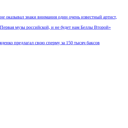
 оказывал знаки внимания один очень известный артист,
ервая музы российской, и не будет нам Беллы Второй»
денко предлагал свою сперму за 150 тысяч баксов