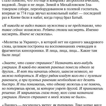
стало понятно, что это еще и конфликт антропологический,
видовой. Лю­­ди и не люди. Зимой в Михайловском Зла­
товерхом соборе, переоборудованном в полевой госпиталь,
впервые за 774 года звучал колокольный набат — последний
раз в Киеве били в набат, когда город брал Батый.
«Я никогда не видел такого мужества и не представлял, что
такое сейчас возможно. Ребята стояли насмерть. Именно
насмерть. Иначе не скажешь».
«Молитва за Украину», в которой нет ни единого закадрового
слова, целиком построена на воспоминаниях очевидцев и
фрагментах кинохроники. И лица, лица, лица... Какие там
были лица!
«Знаете, что самое страшное? Назначать кого-нибудь
умершим. В какой-то момент раненых понесли одного за
другим... И вот ты качаешь одного, шансов немного, но
можно побороться. И вдруг рядом кладут кого-то с пулевым
ранением, а при пулевых ранениях необходимо все делать
быстро. И ты понимаешь, что одному можешь и не помочь,
но потеряешь время, за которое умрет другой. И принимаешь
решение. И закрываешь глаза тому, кого сама назначила
умершим. Ничего страшнее в моей жизни не было».
«Дивлюсь — посипались зверху, як таракани. Така чорна маса,