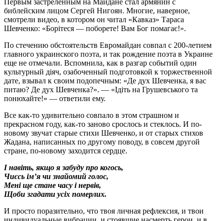
Первым застреленным на Майдане стал армянин с
библейским лицом Сергей Нигоян. Многие, наверное,
смотрели видео, в котором он читал «Кавказ» Тараса
Шевченко: «Борітеся — поборете! Вам Бог помагає!».
По стечению обстоятельств Евромайдан совпал с 200-летием
главного украинского поэта, и так рождение поэта в Украине
еще не отмечали. Вспомнила, как в разгар событий один
культурный діяч, озабоченный подготовкой к торжественной
дате, взывал к своим подопечным: «Де дух Шевченка, я вас
питаю? Де дух Шевченка?». — «Ідіть на Грушевського та
понюхайте!» — ответили ему.
Все как-то удивительно совпало в этом страшном и
прекрасном году, как-то заново срослось и стеклось. И по-
новому звучат старые стихи Шевченко, и от старых стихов
Жадана, написанных по другому поводу, в совсем другой
стране, по-новому заходится сердце.
І навіть, якщо я забуду про когось,
Чиєсь ім’я чи знайомий голос,
Мені ще стане часу і нервів,
Щоби згадати усіх померлих.
И просто поразительно, что твоя личная рефлексия, и твои
индивидуальные вибрации, и стоявшие насмерть герои, и в