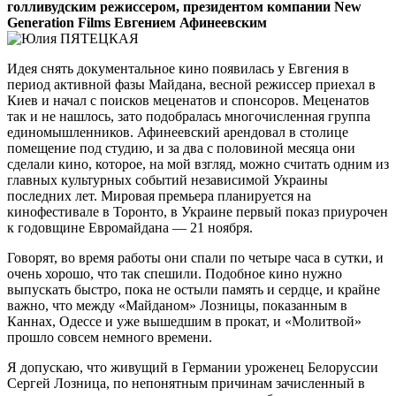
голливудским режиссером, президентом компании New
Generation Films Евгением Афинеевским
Идея снять документальное кино появилась у Евгения в
период активной фазы Майдана, весной режиссер приехал в
Киев и начал с поисков меценатов и спонсоров. Меценатов
так и не нашлось, зато подобралась многочисленная группа
единомышленников. Афинеевский арендовал в столице
помещение под студию, и за два с половиной месяца они
сделали кино, которое, на мой взгляд, можно считать одним из
главных культурных событий независимой Украины
последних лет. Мировая премьера планируется на
кинофестивале в Торонто, в Украине первый показ приурочен
к годовщине Евромайдана — 21 ноября.
Говорят, во время работы они спали по четыре часа в сутки, и
очень хорошо, что так спешили. Подобное кино нужно
выпускать быстро, пока не остыли память и сердце, и крайне
важно, что между «Майданом» Лозницы, показанным в
Каннах, Одессе и уже вышедшим в прокат, и «Молитвой»
про­шло совсем немного времени.
Я допускаю, что живущий в Германии уро­женец Белоруссии
Сергей Лозница, по непонятным причинам зачисленный в