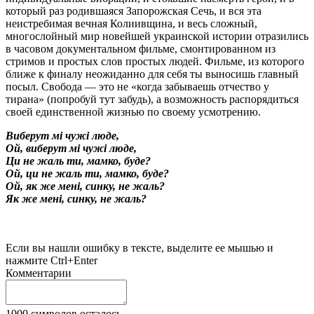
который раз родившаяся Запорожская Сечь, и вся эта
неистребимая вечная Колиивщина, и весь сложный,
многослойный мир новейшей украинской истории отразились
в часовом документальном фильме, смонтированном из
стримов и простых слов простых людей. Фильме, из которого
ближе к финалу неожиданно для себя ты выносишь главный
посыл. Свобода — это не «когда забываешь отчество у
тирана» (попробуй тут забудь), а возможность распорядиться
своей единственной жизнью по своему усмотрению.
Виберут мі чужі люде,
Ой, виберут мі чужі люде,
Ци не жаль ти, мамко, буде?
Ой, ци не жаль ти, мамко, буде?
Ой, як же мені, синку, не жаль?
Як же мені, синку, не жаль?
Если вы нашли ошибку в тексте, выделите ее мышью и
нажмите Ctrl+Enter
Комментарии
1000
символов осталось