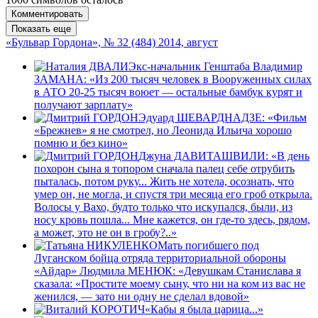
Комментировать
Показать еще
«Бульвар Гордона», № 32 (484) 2014, август
Экс-начальник Генштаба Владимир
ЗАМАНА: «Из 200 тысяч человек в Вооруженных силах
в АТО 20-25 тысяч воюет — остальные бамбук курят и
получают зарплату»
Эдуард ШЕВАРДНАДЗЕ: «Фильм
«Брежнев» я не смотрел, но Леонида Ильича хорошо
помню и без кино»
Джуна ДАВИТАШВИЛИ: «В день
похорон сына я топором сначала палец себе отрубить
пыталась, потом руку... Жить не хотела, осознать, что
умер он, не могла, и спустя три месяца его гроб открыла.
Волосы у Вахо, будто только что искупался, были, из
носу кровь пошла... Мне кажется, он где-то здесь, рядом,
а может, это не он в гробу?..»
Мать погибшего под
Луганском бойца отряда территориальной обороны
«Айдар» Людмила МЕНЮК: «Девушкам Станислава я
сказала: «Простите моему сыну, что ни на ком из вас не
женился, — зато ни одну не сделал вдовой»
«Кабы я была царица...»