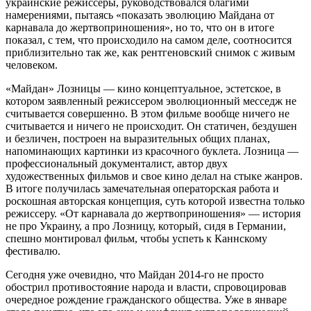
украинские режиссеры, руководствовался благими
намерениями, пы­таясь «показать эволюцию Майдана от
карнавала до жерт­воприношения», но то, что он в итоге
показал, с тем, что происходило на самом деле, соотносится
приблизительно так же, как рентгеновский снимок с живым
человеком.
«Майдан» Лозницы — кино концептуальное, эстетское, в
котором заявленный режиссером эволюционный месседж не
считывается совершенно. В этом фильме вообще ничего не
считывается и ничего не происходит. Он статичен, бездушен
и безличен, построен на выразительных общих планах,
напоминающих картинки из красочного буклета. Лозница —
профессиональный документалист, автор двух
художественных фильмов и свое кино делал на стыке жанров.
В итоге получилась замечательная операторская работа и
роскошная авторская концепция, суть которой известна только
режиссеру. «От карнавала до жертвоприношения» — история
не про Ук­раину, а про Лозницу, который, сидя в Германии,
спешно монтировал фильм, чтобы успеть к Каннскому
фестивалю.
Сегодня уже очевидно, что Майдан 2014-го не просто
обострил противостояние народа и власти, спровоцировав
очередное рождение гражданского общества. Уже в январе