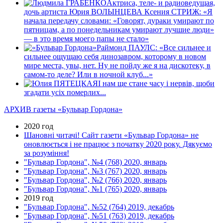
Актриса, теле- и радиоведущая,
дочь артиста Юрия ВОЛЫНЦЕВА Ксения СТРИЖ: «Я
начала передачу словами: «Говорят, дураки умирают по
пятницам, а по понедельникам умирают лучшие люди»
— в это время моего папы не стало»
Раймонд ПАУЛС: «Все сильнее и
сильнее ощущаю себя динозавром, которому в новом
мире места, увы, нет. Ну не пойду же я на дискотеку, в
самом-то деле? Или в ночной клуб...»
І нам ще стане часу і нервів, щоби
згадати усіх померлих...
АРХИВ газеты «Бульвар Гордона»
2020 год
Шановні читачі! Сайт газети «Бульвар Гордона» не
оновлюється і не працює з початку 2020 року. Дякуємо
за розуміння!
"Бульвар Гордона", №4 (768) 2020, январь
"Бульвар Гордона", №3 (767) 2020, январь
"Бульвар Гордона", №2 (766) 2020, январь
"Бульвар Гордона", №1 (765) 2020, январь
2019 год
"Бульвар Гордона", №52 (764) 2019, декабрь
"Бульвар Гордона", №51 (763) 2019, декабрь