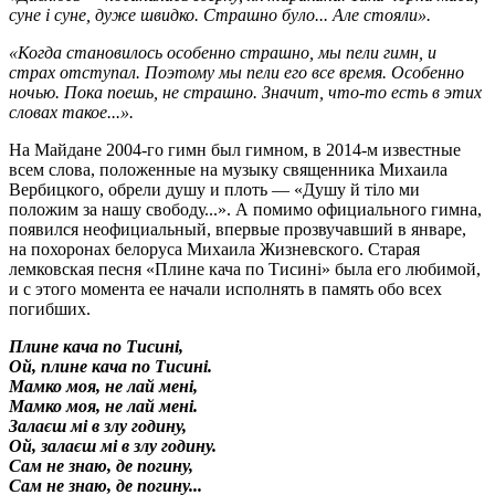
суне і суне, дуже швидко. Страшно було... Але стояли».
«Когда становилось особенно страшно, мы пели гимн, и
страх отступал. Поэтому мы пели его все время. Особенно
ночью. Пока поешь, не страшно. Значит, что-то есть в этих
словах такое...».
На Майдане 2004-го гимн был гимном, в 2014-м известные
всем слова, положенные на музыку священника Михаила
Вербицкого, обрели душу и плоть — «Душу й тіло ми
положим за нашу свободу...». А помимо официального гимна,
появился неофициальный, впервые прозвучавший в январе,
на похоронах белоруса Михаила Жизневского. Старая
лемковская песня «Плине кача по Тисині» была его любимой,
и с этого момента ее начали исполнять в память обо всех
погибших.
Плине кача по Тисині,
Ой, плине кача по Тисині.
Мамко моя, не лай мені,
Мамко моя, не лай мені.
Залаєш мі в злу годину,
Ой, залаєш мі в злу годину.
Сам не знаю, де погину,
Сам не знаю, де погину...