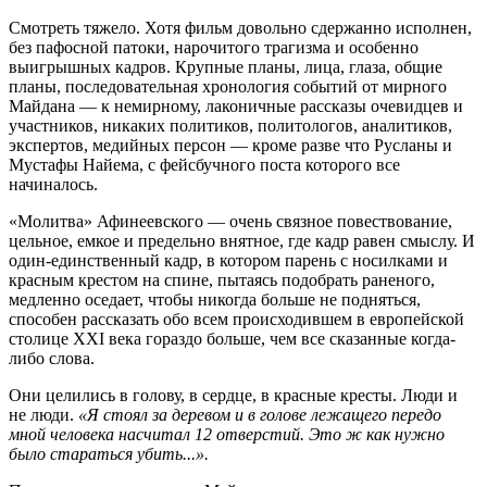
Смотреть тяжело. Хотя фильм довольно сдержанно исполнен,
без пафосной патоки, нарочитого трагизма и особенно
выигрышных кадров. Крупные планы, лица, глаза, общие
планы, последовательная хронология событий от мирного
Майдана — к немирному, лаконичные рассказы очевидцев и
участников, никаких политиков, политологов, аналитиков,
экспертов, медийных персон — кроме разве что Русланы и
Мустафы Найема, с фейсбучного поста которого все
начиналось.
«Молитва» Афинеевского — очень связное повествование,
цельное, емкое и предельно внятное, где кадр равен смыслу. И
один-единственный кадр, в котором па­рень с носилками и
красным крестом на спине, пытаясь подобрать раненого,
медленно оседает, чтобы никогда больше не подняться,
способен рассказать обо всем происходившем в европейской
столице XXI века гораздо больше, чем все сказанные когда-
либо слова.
Они целились в голову, в сердце, в красные кресты. Люди и
не люди.
«Я стоял за деревом и в голове лежащего передо
мной человека насчитал 12 отверстий. Это ж как нужно
было стараться убить...».