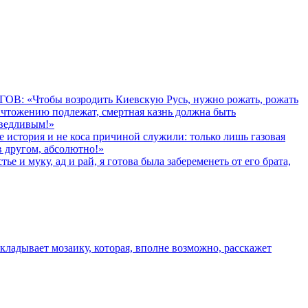
ГОВ: «Чтобы возродить Киевскую Русь, нужно рожать, рожать
ичтожению подлежат, смертная казнь должна быть
аведливым!»
история и не коса причиной служили: только лишь газовая
в другом, абсолютно!»
муку, ад и рай, я готова была забеременеть от его брата,
адывает мозаику, которая, вполне возможно, расскажет