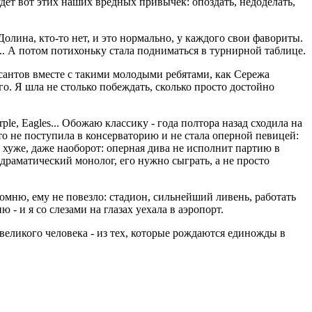
удет вот этих наших вредных привычек: опоздать, недоделать,
Долина, кто-то нет, и это нормально, у каждого свои фавориты.
... А потом потихоньку стала подниматься в турнирной таблице.
урсантов вместе с такими молодыми ребятами, как Сережа
. Я шла не столько побеждать, сколько просто достойно
e, Eagles... Обожаю классику - года полтора назад сходила на
то не поступила в консерваторию и не стала оперной певицей:
не хуже, даже наоборот: оперная дива не исполнит партию в
драматический монолог, его нужно сыграть, а не просто
помню, ему не повезло: стадион, сильнейший ливень, работать
 - и я со слезами на глазах уехала в аэропорт.
великого человека - из тех, которые рождаются единожды в