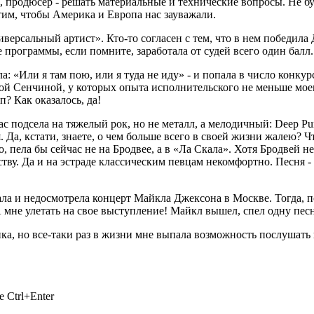
ть, продюсер - решать материальные и технические вопросы. Не б
отим, чтобы Америка и Европа нас зауважали.
версальный артист». Кто-то согласен с тем, что в нем победила 
е программы, если помните, заработала от судей всего один балл
а: «Или я там пою, или я туда не иду» - и попала в число конк
й Сенчиной, у которых опыта исполнительского не меньше моего
п? Как оказалось, да!
подсела на тяжелый рок, но не металл, а мелодичный: Deep Purpl
Да, кстати, знаете, о чем больше всего в своей жизни жалею? Ч
о, пела бы сейчас не на Бродвее, а в «Ла Скала». Хотя Бродвей 
ву. Да и на эстраде классическим певцам некомфортно. Песня - 
шала и недосмотрела концерт Майкла Джексона в Москве. Тогда, 
А мне улетать на свое выступление! Майкл вышел, спел одну песню
ка, но все-таки раз в жизни мне выпала возможность послушать 
 Ctrl+Enter