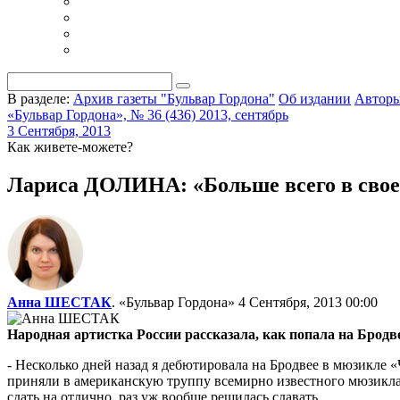
В разделе:
Архив газеты "Бульвар Гордона"
Об издании
Автор
«Бульвар Гордона», № 36 (436) 2013, сентябрь
3 Сентября, 2013
Как живете-можете?
Лариса ДОЛИНА: «Больше всего в своей
Анна ШЕСТАК
. «Бульвар Гордона»
4 Сентября, 2013 00:00
Народная артистка России рассказала, как попала на Брод
- Несколько дней назад я дебютировала на Бродвее в мюзикле 
приняли в американскую труппу всемирно известного мюзикла. С
сдать на отлично, раз уж вообще решилась сдавать.