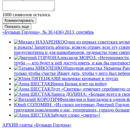
1000
символов осталось
Комментировать
Показать еще
«Бульвар Гордона», № 36 (436) 2013, сентябрь
Один из первых советских муль
и рожать! Запретить аборты, всякую отраву, всю эту со
предусмотрена и для наркобаронов, педерасты тоже смер
Александр МОРОЗ: «Нетерпимости Ющ
труба — кто будет к ней доступ иметь, и как бы противо
Народная артистка Украины Раи
только чтобы счастье Ивану дать, чтобы у него был ребен
И мальчики кровавые в трусах
Ирина Билык идет на войну
Дуэт «Свитязь» отмечает серебряную с
Лариса ДОЛИНА: «Больше всего в своей
Финляндия и Бангладеш в одном ф
Юрий СОЛОМИН: «Из своих интервью Дмитрий Гордон сост
грядущим поколениям о нас, теперешних, гораздо больше,
Забудьте слово «смерть»!
АРХИВ газеты «Бульвар Гордона»