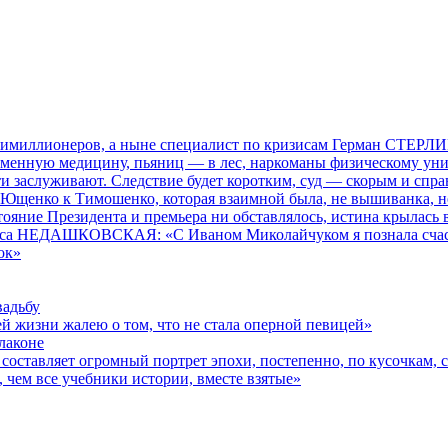
тимиллионеров, а ныне специалист по кризисам Герман СТЕРЛИ
временную медицину, пьяниц — в лес, наркоманы физическому ун
ти заслуживают. Следствие будет коротким, суд — скорым и спр
енко к Тимошенко, которая взаимной была, не вышиванка, не 
стояние Президента и премьера ни обставлялось, истина крылась 
са НЕДАШКОВСКАЯ: «С Иваном Миколайчуком я познала счастье и 
ок»
вадьбу
 жизни жалею о том, что не стала оперной певицей»
лаконе
авляет огромный портрет эпохи, постепенно, по кусочкам, скл
 чем все учебники истории, вместе взятые»