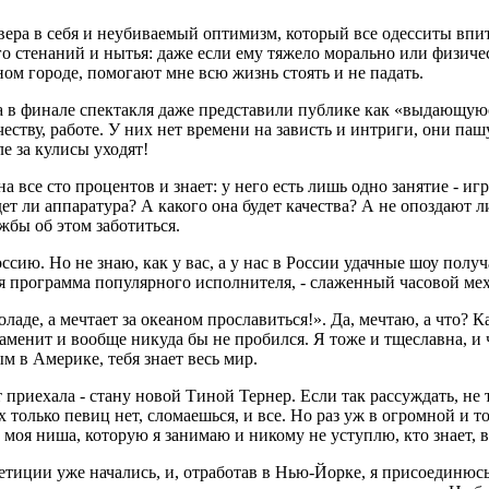
 вера в себя и неубиваемый оптимизм, который все одесситы вп
 стенаний и нытья: даже если ему тяжело морально или физически
ном городе, помогают мне всю жизнь стоять и не падать.
а в финале спектакля даже представили публике как «выдающуюс
ству, работе. У них нет времени на зависть и интриги, они паш
ле за кулисы уходят!
 все сто процентов и знает: у него есть лишь одно занятие - иг
ет ли аппаратура? А какого она будет качества? А не опоздают ли
жбы об этом заботиться.
ссию. Но не знаю, как у вас, а у нас в России удачные шоу получ
я программа популярного исполнителя, - слаженный часовой мех
оладе, а мечтает за океаном прославиться!». Да, мечтаю, а что?
знаменит и вообще никуда бы не пробился. Я тоже и тщеславна, и
м в Америке, тебя знает весь мир.
 приехала - стану новой Тиной Тернер. Если так рассуждать, не 
 только певиц нет, сломаешьcя, и все. Но раз уж в огромной и
 моя ниша, которую я занимаю и никому не уступлю, кто знает, в
петиции уже начались, и, отработав в Нью-Йорке, я присоединюс