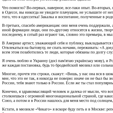
Что помогло? Во-первых, наверное, все-таки опыт. Во-вторых,
в Одессе, вы никогда не увидите плачущим, не услышите от него
того, что я одесситка! Закалка и воспитание, полученные в род
В-третьих, спасибо американцам: они меня очень поддержали, 
иной формации люди, они по-другому относятся к жизни, творче
последнему, в сотый раз играют так, словно это премьера, в мы
В Америке артист, уважающий себя и публику, выкладывается на
Отвлекаться на бытовуху, не спать ночами, переживать: «А доед
всем этом позаботились те люди, которые обязаны по долгу слу
Я очень люблю и Украину (досі пам'ятаю українську мову), и Ро
же каждая постановка, будь то бродвейский мюзикл или сольна
Многие, прочтя эти строки, скажут: «Вишь, у нас она вся в шок
мне, что это не так, я никогда не поверю: иначе он не был бы 
России, тебя знают только в России. Если же ты стал популярны
Конечно, я здравомыслящий человек и далека от мысли, что вот
столкнешься с огромной многонациональной страной, где каких
Союз, а потом и в России нашлось для меня место под солнцем,
Кстати, в мюзикле «Чикаго» я вскоре буду петь и в Москве: ре