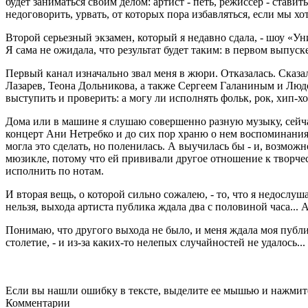
будет заниматься своим делом: артист - петь, режиссер - стави
недоговорить, урвать, от которых пора избавляться, если мы х
Второй серьезный экзамен, который я недавно сдала, - шоу «Уни
Я сама не ожидала, что результат будет таким: в первом выпуск
Первый канал изначально звал меня в жюри. Отказалась. Сказал
Лазарев, Теона Дольникова, а также Сергеем Галаниным и Людо
выступить и проверить: а могу ли исполнять фольк, рок, хип-хо
Дома или в машине я слушаю совершенно разную музыку, сейчас 
концерт Ани Нетребко и до сих пор храню о нем воспоминания. 
могла это сделать, но поленилась. А выучилась бы - и, возможн
мюзикле, потому что ей прививали другое отношение к творчест
исполнить по нотам.
И вторая вещь, о которой сильно сожалею, - то, что я недослу
нельзя, выхода артиста публика ждала два с половиной часа... 
Понимаю, что другого выхода не было, и меня ждала моя публи
столетие, - и из-за каких-то нелепых случайностей не удалось...
Если вы нашли ошибку в тексте, выделите ее мышью и нажмите
Комментарии