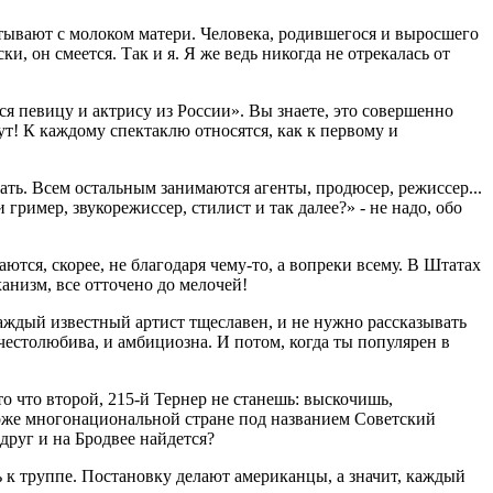
итывают с молоком матери. Человека, родившегося и выросшего
, он смеется. Так и я. Я же ведь никогда не отрекалась от
я певицу и актрису из России». Вы знаете, это совершенно
ут! К каждому спектаклю относятся, как к первому и
рать. Всем остальным занимаются агенты, продюсер, режиссер...
 гример, звукорежиссер, стилист и так далее?» - не надо, обо
аются, скорее, не благодаря чему-то, а вопреки всему. В Штатах
анизм, все отточено до мелочей!
 Каждый известный артист тщеславен, и не нужно рассказывать
 честолюбива, и амбициозна. И потом, когда ты популярен в
то что второй, 215-й Тернер не станешь: выскочишь,
 тоже многонациональной стране под названием Советский
друг и на Бродвее найдется?
ь к труппе. Постановку делают американцы, а значит, каждый