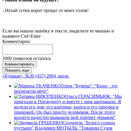
- Нехай сетки ворот трещат от моих голов!
Если вы нашли ошибку в тексте, выделите ее мышью и
нажмите Ctrl+Enter
Комментарии
1000
символов осталось
Комментировать
Показать еще
«Бульвар», №30 (457) 2004, июль
Герои "Бумера": "Кино - это
реализатор мечт"
Ольга ГЕРАСИМЬЮК: "Мы
приехали к Президенту и вместе с ним завтракали. Я
видела его дом, его картины, книги и его тапочки в
прихожей. Он был просто человеком. После этого
коллеги радостно вымазали мой портрет дерьмом"
Создатель "Белого солнца
пустыни" Владимир МОТЫЛЬ: "Товарищ Сухов