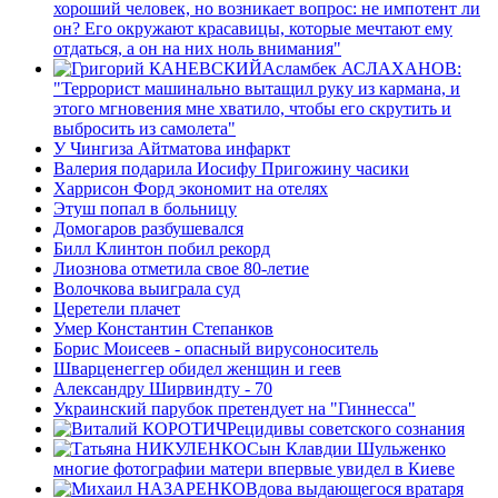
хороший человек, но возникает вопрос: не импотент ли
он? Его окружают красавицы, которые мечтают ему
отдаться, а он на них ноль внимания"
Асламбек АСЛАХАНОВ:
"Террорист машинально вытащил руку из кармана, и
этого мгновения мне хватило, чтобы его скрутить и
выбросить из самолета"
У Чингиза Айтматова инфаркт
Валерия подарила Иосифу Пригожину часики
Харрисон Форд экономит на отелях
Этуш попал в больницу
Домогаров разбушевался
Билл Клинтон побил рекорд
Лиознова отметила свое 80-летие
Волочкова выиграла суд
Церетели плачет
Умер Константин Степанков
Борис Моисеев - опасный вирусоноситель
Шварценеггер обидел женщин и геев
Александру Ширвиндту - 70
Украинский парубок претендует на "Гиннесса"
Рецидивы советского сознания
Сын Клавдии Шульженко
многие фотографии матери впервые увидел в Киеве
Вдова выдающегося вратаря