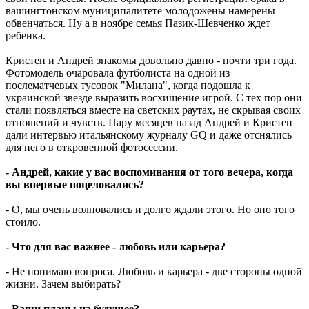
вашингтонском муниципалитете молодожены намерены
обвенчаться. Ну а в ноябре семья Пазик-Шевченко ждет
ребенка.
Кристен и Андрей знакомы довольно давно - почти три года.
Фотомодель очаровала футболиста на одной из
послематчевых тусовок "Милана", когда подошла к
украинской звезде выразить восхищение игрой. С тех пор они
стали появляться вместе на светских раутах, не скрывая своих
отношений и чувств. Пару месяцев назад Андрей и Кристен
дали интервью итальянскому журналу GQ и даже отснялись
для него в откровенной фотосессии.
- Андрей, какие у вас воспоминания от того вечера, когда
вы впервые поцеловались?
- О, мы очень волновались и долго ждали этого. Но оно того
стоило.
- Что для вас важнее - любовь или карьера?
- Не понимаю вопроса. Любовь и карьера - две стороны одной
жизни. Зачем выбирать?
- Ваши планы на будущее?