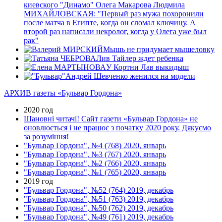
киевского "Динамо" Олега Макарова Людмила
МИХАЙЛОВСКАЯ: "Первый раз мужа похоронили
после матча в Египте, когда он сломал ключицу. А
второй раз написали некролог, когда у Олега уже был
рак"
Мышь не придумает мышеловку
Лив Тайлер ждет ребенка
У Кортни Лав выкидыш
Андрей Шевченко женился на модели
АРХИВ газеты «Бульвар Гордона»
2020 год
Шановні читачі! Сайт газети «Бульвар Гордона» не
оновлюється і не працює з початку 2020 року. Дякуємо
за розуміння!
"Бульвар Гордона", №4 (768) 2020, январь
"Бульвар Гордона", №3 (767) 2020, январь
"Бульвар Гордона", №2 (766) 2020, январь
"Бульвар Гордона", №1 (765) 2020, январь
2019 год
"Бульвар Гордона", №52 (764) 2019, декабрь
"Бульвар Гордона", №51 (763) 2019, декабрь
"Бульвар Гордона", №50 (762) 2019, декабрь
"Бульвар Гордона", №49 (761) 2019, декабрь