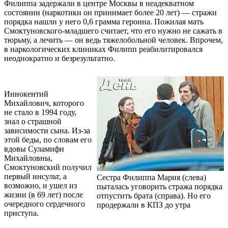
Филиппа задержали в центре Москвы в неадекватном
состоянии (наркотики он принимает более 20 лет) — стражи
порядка нашли у него 0,6 грамма героина. Пожилая мать
Смоктуновского-младшего считает, что его нужно не сажать в
тюрьму, а лечить — он ведь тяжелобольной человек. Впрочем,
в наркологических клиниках Филипп реабилитировался
неоднократно и безрезультатно.
Иннокентий
Михайлович, которого
не стало в 1994 году,
знал о страшной
зависимости сына. Из-за
этой беды, по словам его
вдовы Суламифи
Михайловны,
Смоктуновский получил
первый инсульт, а
Сестра Филиппа Мария (слева)
возможно, и ушел из
пыталась уговорить стража порядка
жизни (в 69 лет) после
отпустить брата (справа). Но его
очередного сердечного
продержали в КПЗ до утра
приступа.