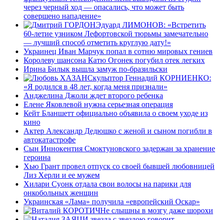
через черный ход — опасались, что может быть
совершено нападение»
Эдуард ЛИМОНОВ: «Встретить
60-летие узником Лефортовской тюрьмы замечательно
— лучший способ отметить круглую дату!»
Украинец Иван Марчук попал в сотню мировых гениев
Королеву шансона Катю Огонек погубил отек легких
Ирина Билык вышла замуж по-бразильски
Скульптор Геннадий КОРНИЕНКО:
«Я родился в 48 лет, когда меня признали»
Анджелина Джоли ждет второго ребенка
Елене Яковлевой нужна серьезная операция
Кейт Бланшетт официально объявила о своем уходе из
кино
Актер Александр Дедюшко с женой и сыном погибли в
автокатастрофе
Сын Иннокентия Смоктуновского задержан за хранение
героина
Хью Грант провел отпуск со своей бывшей любовницей
Лиз Херли и ее мужем
Хилари Суонк отдала свои волосы на парики для
онкобольных женщин
Украинская «Лама» получила «европейский Оскар»
Не слышны в мозгу даже шорохи
И звезда с звездою говорит...