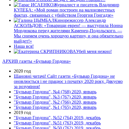
Журналист и писатель Владимир
КУЛЕБА: «Мой роман построен на малоизвестных
фактах, связанных с убийством Георгия Гонгадзе»
Кинорежиссер Александр
АСКОЛЬДОВ: «Товарищи евреи! — выступила Нонна
Мордюкова перед жителями Каменец-Подольского. —
Мы снимем очень хорошую картину, и она обязательно
выйдет!»
Наша вся!
Убей меня нежно!
АРХИВ газеты «Бульвар Гордона»
2020 год
Шановні читачі! Сайт газети «Бульвар Гордона» не
оновлюється і не працює з початку 2020 року. Дякуємо
за розуміння!
"Бульвар Гордона", №4 (768) 2020, январь
"Бульвар Гордона", №3 (767) 2020, январь
"Бульвар Гордона", №2 (766) 2020, январь
"Бульвар Гордона", №1 (765) 2020, январь
2019 год
"Бульвар Гордона", №52 (764) 2019, декабрь
"Бульвар Гордона", №51 (763) 2019, декабрь
"Бульвар Гордона", №50 (762) 2019, декабрь