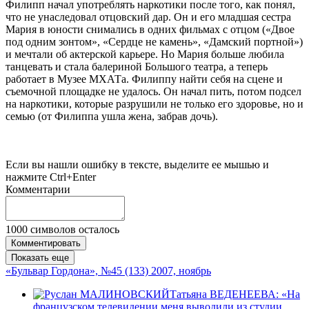
Филипп начал употреблять наркотики после того, как понял,
что не унаследовал отцовский дар. Он и его младшая сестра
Мария в юности снимались в одних фильмах с отцом («Двое
под одним зонтом», «Сердце не камень», «Дамский портной»)
и мечтали об актерской карьере. Но Мария больше любила
танцевать и стала балериной Большого театра, а теперь
работает в Музее МХАТа. Филиппу найти себя на сцене и
съемочной площадке не удалось. Он начал пить, потом подсел
на наркотики, которые разрушили не только его здоровье, но и
семью (от Филиппа ушла жена, забрав дочь).
Если вы нашли ошибку в тексте, выделите ее мышью и
нажмите Ctrl+Enter
Комментарии
1000
символов осталось
Комментировать
Показать еще
«Бульвар Гордона», №45 (133) 2007, ноябрь
Татьяна ВЕДЕНЕЕВА: «На
французском телевидении меня выводили из студии