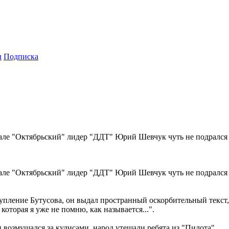
ы
Подписка
 зале "Октябрьский" лидер "ДДТ" Юрий Шевчук чуть не подралс
 зале "Октябрьский" лидер "ДДТ" Юрий Шевчук чуть не подралс
пление Бутусова, он выдал пространный оскорбительный текст, 
оторая я уже не помню, как называется...".
н возмущался за кулисами, народ утешали ребята из "Пилота".