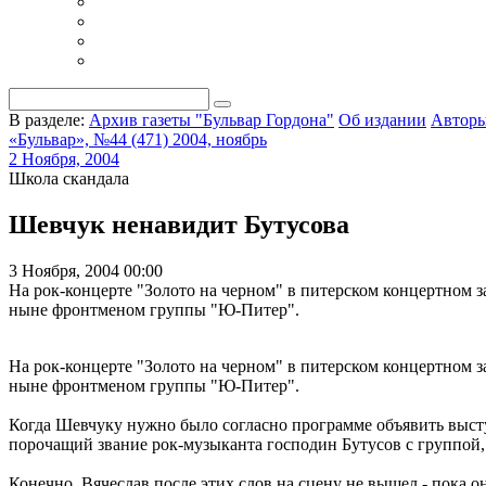
В разделе:
Архив газеты "Бульвар Гордона"
Об издании
Автор
«Бульвар», №44 (471) 2004, ноябрь
2 Ноября, 2004
Школа скандала
Шевчук ненавидит Бутусова
3 Ноября, 2004 00:00
На рок-концерте "Золото на черном" в питерском концертном
ныне фронтменом группы "Ю-Питер".
На рок-концерте "Золото на черном" в питерском концертном
ныне фронтменом группы "Ю-Питер".
Когда Шевчуку нужно было согласно программе объявить высту
порочащий звание рок-музыканта господин Бутусов с группой, к
Конечно, Вячеслав после этих слов на сцену не вышел - пока о