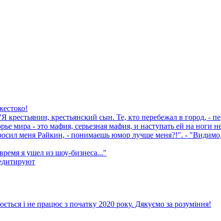
жестоко!
рестьянин, крестьянский сын. Те, кто перебежал в город, - пер
мира - это мафия, серьезная мафия, и наступать ей на ноги не
осил меня Райкин, - понимаешь юмор лучше меня?!". - "Видимо, д
емя я ушел из шоу-бизнеса..."
медитируют
ється і не працює з початку 2020 року. Дякуємо за розуміння!