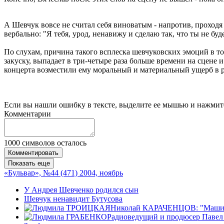
А Шевчук вовсе не считал себя виноватым - напротив, проходя 
вербально: "Я тебя, урод, ненавижу и сделаю так, что ты не б
По слухам, причина такого всплеска шевчуковских эмоций в т
закуску, выпадает в три-четыре раза больше времени на сцене 
концерта возместили ему моральный и материальный ущерб в р
Если вы нашли ошибку в тексте, выделите ее мышью и нажмите
Комментарии
1000
символов осталось
Комментировать
Показать еще
«Бульвар», №44 (471) 2004, ноябрь
У Андрея Шевченко родился сын
Шевчук ненавидит Бутусова
Николай КАРАЧЕНЦОВ: "Машину,
Радиоведущий и продюсер Павел 