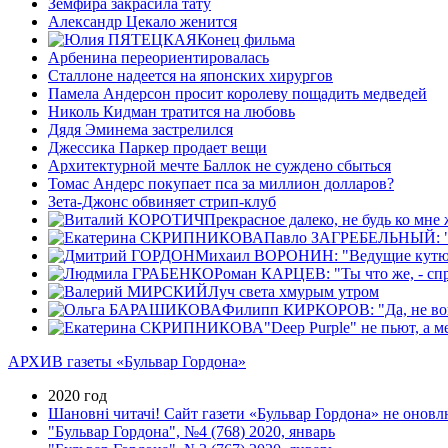
Земфира закрасила тату
Александр Цекало женится
Конец фильма
Арбенина переориентировалась
Сталлоне надеется на японских хирургов
Памела Андерсон просит королеву пощадить медведей
Николь Кидман тратится на любовь
Дядя Эминема застрелился
Джессика Паркер продает вещи
Архитектурной мечте Баллок не суждено сбыться
Томас Андерс покупает пса за миллион долларов?
Зета-Джонс обвиняет стрип-клуб
Прекрасное далеко, не будь ко мне 
Павло ЗАГРЕБЕЛЬНЫЙ: "Я к
Михаил ВОРОНИН: "Ведущие кутюрье 
Роман КАРЦЕВ: "Ты что же, - спр
Луч света хмурым утром
Филипп КИРКОРОВ: "Да, не вовр
"Deep Purple" не пьют, а 
АРХИВ газеты «Бульвар Гордона»
2020 год
Шановні читачі! Сайт газети «Бульвар Гордона» не оновлю
"Бульвар Гордона", №4 (768) 2020, январь