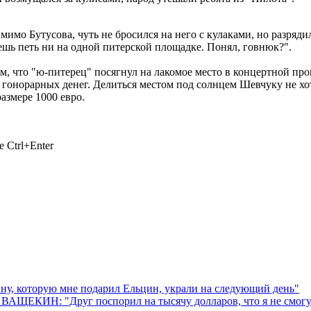
мимо Бутусова, чуть не бросился на него с кулаками, но разрядил
удешь петь ни на одной питерской площадке. Понял, говнюк?".
ом, что "ю-питерец" посягнул на лакомое место в концертной п
и гонорарных денег. Делиться местом под солнцем Шевчуку не хот
азмере 1000 евро.
 Ctrl+Enter
 которую мне подарил Ельцин, украли на следующий день"
ВАЩЕКИН: "Друг поспорил на тысячу долларов, что я не смогу 