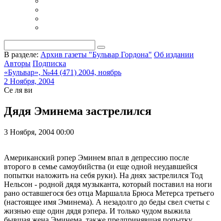
В разделе:
Архив газеты "Бульвар Гордона"
Об издании
Авторы
Подписка
«Бульвар», №44 (471) 2004, ноябрь
2 Ноября, 2004
Се ля ви
Дядя Эминема застрелился
3 Ноября, 2004 00:00
Американский рэпер Эминем впал в депрессию после
второго в семье самоубийства (и еще одной неудавшейся
попытки наложить на себя руки). На днях застрелился Тод
Нельсон - родной дядя музыканта, который поставил на ноги
рано оставшегося без отца Маршалла Брюса Метерса третьего
(настоящее имя Эминема). А незадолго до беды свел счеты с
жизнью еще один дядя рэпера. И только чудом выжила
бывшая жена Эминема, также предпринявшая попытку