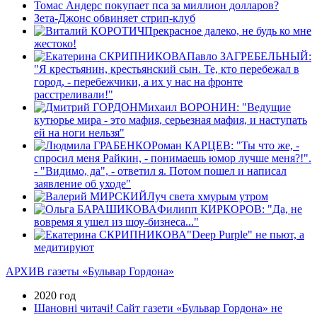
Томас Андерс покупает пса за миллион долларов?
Зета-Джонс обвиняет стрип-клуб
Прекрасное далеко, не будь ко мне
жестоко!
Павло ЗАГРЕБЕЛЬНЫЙ:
"Я крестьянин, крестьянский сын. Те, кто перебежал в
город, - перебежчики, а их у нас на фронте
расстреливали!"
Михаил ВОРОНИН: "Ведущие
кутюрье мира - это мафия, серьезная мафия, и наступать
ей на ноги нельзя"
Роман КАРЦЕВ: "Ты что же, -
спросил меня Райкин, - понимаешь юмор лучше меня?!".
- "Видимо, да", - ответил я. Потом пошел и написал
заявление об уходе"
Луч света хмурым утром
Филипп КИРКОРОВ: "Да, не
вовремя я ушел из шоу-бизнеса..."
"Deep Purple" не пьют, а
медитируют
АРХИВ газеты «Бульвар Гордона»
2020 год
Шановні читачі! Сайт газети «Бульвар Гордона» не