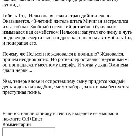
суицида.
Гибель Тода Нельсона выглядит трагедийно-нелепо.
Оказывается, 43-летний житель штата Мичиган застрелился
из-за собаки. Злобный соседский ротвейлер буквально
измывался над семейством Нельсона: запугал его жену и чуть
не довел до смерти сына-подростка, напал на автомобиль Тода
и поцарапал его.
Почему же Нельсон не жаловался в полицию? Жаловался,
причем неоднократно. Но ротвейлер оставался неуязвимым:
он принадлежит местному шерифу. И тогда у дяди Эминема
сдали нервы...
Увы, теперь вдове и осиротевшему сыну придется каждый
день ходить на кладбище мимо забора, за которым беснуется
преступная псина.
Если вы нашли ошибку в тексте, выделите ее мышью и
нажмите Ctrl+Enter
Комментарии