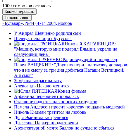
1000
символов осталось
Комментировать
Показать еще
«Бульвар», №44 (471) 2004, ноябрь
У Андрея Шевченко родился сын
Шевчук ненавидит Бутусова
Николай КАРАЧЕНЦОВ:
"Машину, которую мне подарил Ельцин, украли на
следующий день"
Радиоведущий и продюсер
Павел ВАЩЕКИН: "Друг поспорил на тысячу долларов,
что я не смогу за три дня добиться Наташи Ветлицкой.
А я смог"
Земфира закрасила тату
Александр Цекало женится
Конец фильма
Арбенина переориентировалась
Сталлоне надеется на японских хирургов
Памела Андерсон просит королеву пощадить медведей
Николь Кидман тратится на любовь
Дядя Эминема застрелился
Джессика Паркер продает вещи
Архитектурной мечте Баллок не суждено сбыться