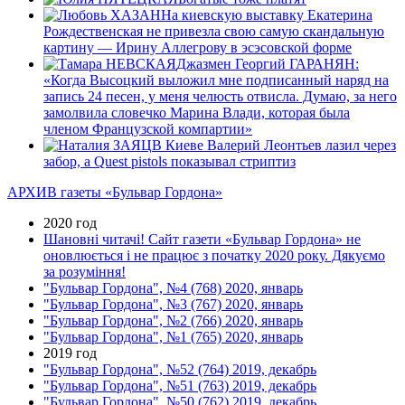
На киевскую выставку Екатерина
Рождественская не привезла свою самую скандальную
картину — Ирину Аллегрову в эсэсовской форме
Джазмен Георгий ГАРАНЯН:
«Когда Высоцкий выложил мне подписанный наряд на
запись 24 песен, у меня челюсть отвисла. Думаю, за него
замолвила словечко Марина Влади, которая была
членом Французской компартии»
В Киеве Валерий Леонтьев лазил через
забор, а Quest pistols показывал стриптиз
АРХИВ газеты «Бульвар Гордона»
2020 год
Шановні читачі! Сайт газети «Бульвар Гордона» не
оновлюється і не працює з початку 2020 року. Дякуємо
за розуміння!
"Бульвар Гордона", №4 (768) 2020, январь
"Бульвар Гордона", №3 (767) 2020, январь
"Бульвар Гордона", №2 (766) 2020, январь
"Бульвар Гордона", №1 (765) 2020, январь
2019 год
"Бульвар Гордона", №52 (764) 2019, декабрь
"Бульвар Гордона", №51 (763) 2019, декабрь
"Бульвар Гордона", №50 (762) 2019, декабрь