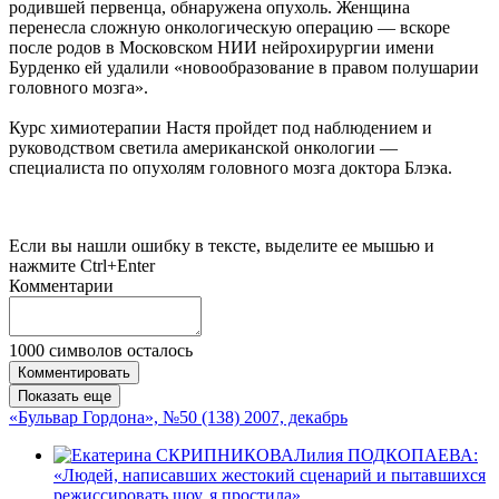
родившей первенца, обнаружена опухоль. Женщина
перенесла сложную онкологическую операцию — вскоре
после родов в Московском НИИ нейрохирургии имени
Бурденко ей удалили «новообразование в правом полушарии
головного мозга».
Курс химиотерапии Настя пройдет под наблюдением и
руководством светила американской онкологии —
специалиста по опухолям головного мозга доктора Блэка.
Если вы нашли ошибку в тексте, выделите ее мышью и
нажмите Ctrl+Enter
Комментарии
1000
символов осталось
Комментировать
Показать еще
«Бульвар Гордона», №50 (138) 2007, декабрь
Лилия ПОДКОПАЕВА:
«Людей, написавших жестокий сценарий и пытавшихся
режиссировать шоу, я простила»