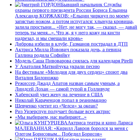
Бывший начальник Службы
охраны первого президента России Бориса Ельцина
Александр КОРЖАКОВ: «Ельцин чиркнул по моему
запястью ножом, а потом испугался: хлынула кровища,
залила простыни... «Нет, не могу так, — сказал, — давай
теперь ты меня...». Что ж, я у него кожу на кисти
надрезал, и мы смешали кровь»
Диброва избили в клубе, Газманов пострадал в ДТП
Актриса Милла Йовович показала дочь, а певица
Галлина родила Софийку
Модель Саша Пивоварова снялась для календаря Pirelli
У Анатолия Матвийчука украли песню
На фестивале «Мелодия для двух сердец» споют два
Виталия Билоножко
Режиссер Джадд Апатов назван самым умным, а
Линдсей Лохан — самой тупой в Голливуде
Хабенский увез жену на лечение в США
Николай Караченцов попал в реанимацию
Шевченко улетит из «Челси» за океан?
Риз Уизерспун получает больше всех актрис
«Мы выбираем, нас выбирают...»
Актриса театра и кино Лариса
МАЛЕВАННАЯ: «Кирилл Лавров боролся за меня с
Олегом Борисовым... Победил Борисов»
Богатые тоже платят