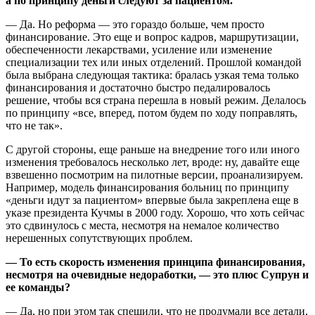
а по принципу деньги следуют за пациентом.
— Да. Но реформа — это гораздо больше, чем просто
финансирование. Это еще и вопрос кадров, маршрутизации,
обеспеченности лекарствами, усиление или изменение
специализации тех или иных отделений. Прошлой командой
была выбрана следующая тактика: бралась узкая тема только
финансирования и достаточно быстро педалировалось
решение, чтобы вся страна перешла в новый режим. Делалось
по принципу «все, вперед, потом будем по ходу поправлять,
что не так».
С другой стороны, еще раньше на внедрение того или иного
изменения требовалось несколько лет, вроде: ну, давайте еще
взвешенно посмотрим на пилотные версии, проанализируем.
Например, модель финансирования больниц по принципу
«деньги идут за пациентом» впервые была закреплена еще в
указе президента Кучмы в 2000 году. Хорошо, что хоть сейчас
это сдвинулось с места, несмотря на немалое количество
нерешенных сопутствующих проблем.
— То есть скорость изменения принципа финансирования,
несмотря на очевидные недоработки, — это плюс Супрун и
ее команды?
— Да, но при этом так спешили, что не продумали все детали,