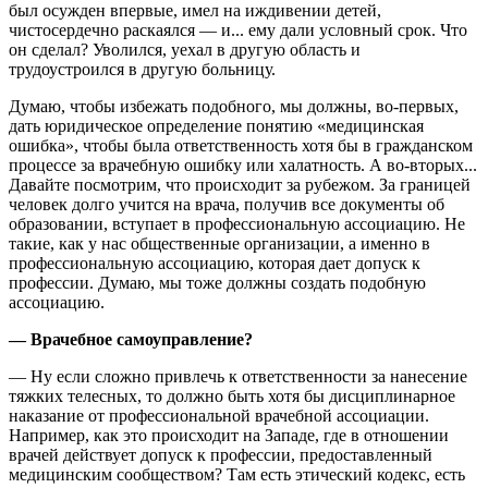
был осужден впервые, имел на иждивении детей,
чистосердечно раскаялся — и... ему дали условный срок. Что
он сделал? Уволился, уехал в другую область и
трудоустроился в другую больницу.
Думаю, чтобы избежать подобного, мы должны, во-первых,
дать юридическое определение понятию «медицинская
ошибка», чтобы была ответственность хотя бы в гражданском
процессе за врачебную ошибку или халатность. А во-вторых...
Давайте посмотрим, что происходит за рубежом. За границей
человек долго учится на врача, получив все документы об
образовании, вступает в профессиональную ассоциацию. Не
такие, как у нас общественные организации, а именно в
профессиональную ассоциацию, которая дает допуск к
профессии. Думаю, мы тоже должны создать подобную
ассоциацию.
— Врачебное самоуправление?
— Ну если сложно привлечь к ответственности за нанесение
тяжких телесных, то должно быть хотя бы дисциплинарное
наказание от профессиональной врачебной ассоциации.
Например, как это происходит на Западе, где в отношении
врачей действует допуск к профессии, предоставленный
медицинским сообществом? Там есть этический кодекс, есть