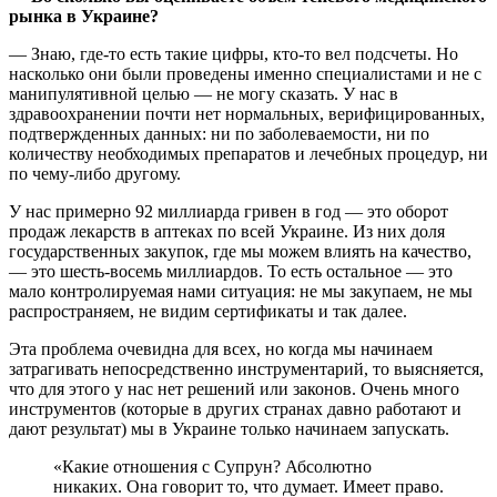
рынка в Украине?
— Знаю, где-то есть такие цифры, кто-то вел подсчеты. Но
насколько они были проведены именно специалистами и не с
манипулятивной целью — не могу сказать. У нас в
здравоохранении почти нет нормальных, верифицированных,
подтвержденных данных: ни по заболеваемости, ни по
количеству необходимых препаратов и лечебных процедур, ни
по чему-либо другому.
У нас примерно 92 миллиарда гривен в год — это оборот
продаж лекарств в аптеках по всей Украине. Из них доля
государственных закупок, где мы можем влиять на качество,
— это шесть-восемь миллиардов. То есть остальное — это
мало контролируемая нами ситуация: не мы закупаем, не мы
распространяем, не видим сертификаты и так далее.
Эта проблема очевидна для всех, но когда мы начинаем
затрагивать непосредственно инструментарий, то выясняется,
что для этого у нас нет решений или законов. Очень много
инструментов (которые в других странах давно работают и
дают результат) мы в Украине только начинаем запускать.
«Какие отношения с Супрун? Абсолютно
никаких. Она говорит то, что думает. Имеет право.