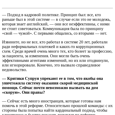
— Подход в кадровой политике. Принцип был: все, кто
раньше был в этой системе — в случае если это не молодежь,
которая знает английский, — они все неэффективны, с ними
не стоит советоваться. Коммуникация была по принципу
«свой — чужой». С первыми общались, со вторыми — нет.
Извините, но не все, кто работал в системе 20 лет, работали
ради неформальных платежей и каких-то коррупционных
схем. Среди врачей очень много тех, кто болеет за профессию,
за пациента, за изменения. Они могли быть очень
эффективными агентами изменений, но их или отодвинули,
или игнорировали. Конечно, это вызвало справедливое
недовольство.
— Критики Супрун упрекают ее в том, что якобы она
уничтожила систему оказания скорой медицинской
помощи. Сейчас почти невозможно вызвать на дом
«скорую». Они правы?
— Сейчас есть много иностранцев, которые готовы нам
помочь в этой реформе. Относительно прошлой команды: с их
стороны была попытка найти кардинальный подход, чтобы
качественно и быстро показать результат по реформе