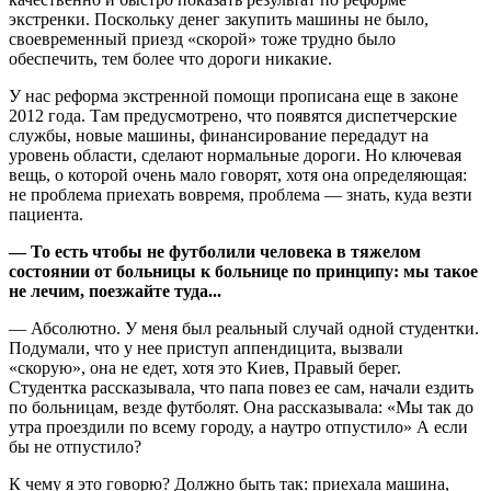
экстренки. Поскольку денег закупить машины не было,
своевременный приезд «скорой» тоже трудно было
обеспечить, тем более что дороги никакие.
У нас реформа экстренной помощи прописана еще в законе
2012 года. Там предусмотрено, что появятся диспетчерские
службы, новые машины, финансирование передадут на
уровень области, сделают нормальные дороги. Но ключевая
вещь, о которой очень мало говорят, хотя она определяющая:
не проблема приехать вовремя, проблема — знать, куда везти
пациента.
— То есть чтобы не футболили человека в тяжелом
состоянии от больницы к больнице по принципу: мы такое
не лечим, поезжайте туда...
— Абсолютно. У меня был реальный случай одной студентки.
Подумали, что у нее приступ аппендицита, вызвали
«скорую», она не едет, хотя это Киев, Правый берег.
Студентка рассказывала, что папа повез ее сам, начали ездить
по больницам, везде футболят. Она рассказывала: «Мы так до
утра проездили по всему городу, а наутро отпустило» А если
бы не отпустило?
К чему я это говорю? Должно быть так: приехала машина,