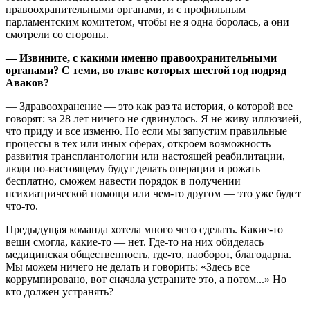
правоохранительными органами, и с профильным
парламентским комитетом, чтобы не я одна боролась, а они
смотрели со стороны.
— Извините, с какими именно правоохранительными
органами? С теми, во главе которых шестой год подряд
Аваков?
— Здравоохранение — это как раз та история, о которой все
говорят: за 28 лет ничего не сдвинулось. Я не живу иллюзией,
что приду и все изменю. Но если мы запустим правильные
процессы в тех или иных сферах, откроем возможность
развития трансплантологии или настоящей реабилитации,
люди по-настоящему будут делать операции и рожать
бесплатно, сможем навести порядок в получении
психиатрической помощи или чем-то другом — это уже будет
что-то.
Предыдущая команда хотела много чего сделать. Какие-то
вещи смогла, какие-то — нет. Где-то на них обиделась
медицинская общественность, где-то, наоборот, благодарна.
Мы можем ничего не делать и говорить: «Здесь все
коррумпировано, вот сначала устраните это, а потом...» Но
кто должен устранять?