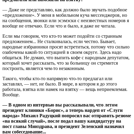
— Даже не представляю, как должно было звучать подобное
«предложение». У меня в мобильном куча мессенджеров, но
на сообщения, звонки или эсэмэски с неизвестных номеров я
вообще не отвечаю. Если что и было, я даже не читала.
Если мы говорим, что кто-то может подойти со странным
предложением... Не сталкивалась, если честно. Бывает,
народные избранники просят встретиться, потому что сильно
озабочены какой-то ситуацией в своем округе. Здесь надо
общаться. Не думаю, что выпить кофе с народным депутатом,
который хочет рассказать, что за больницу он стремится
построить, является чем-то незаконным.
Такого, чтобы кто-то напрямую что-то предлагал или
заставлял, — нет, не было. В мире, в котором я до этого
работала, взятка или намек на взятку — вещь неприемлемая.
Вообще.
— В одном из интервью вы рассказывали, что летом
президент клиники «Борис», а теперь нардеп от «Слуги
народа» Михаил Радуцкий попросил вас отправить резюме
«на всякий случай», после подал вашу кандидатуру на
пост главы Минздрава, и президент Зеленский назначил
вам собеседование...