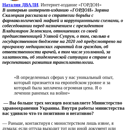
Наталия ДВАЛИ
. Интернет-издание «ГОРДОН»
В интервью интернет-изданию «ГОРДОН» Зоряна
Скалецкая рассказала о стратегии борьбы с
фармакологической мафией и коррупционными схемами, о
собеседовании перед назначением с президентом
Владимиром Зеленским, отношениях со своей
предшественницей Уляной Супрун, о том, сколько в
государственном бюджете на 2020 год предусмотрено на
программу медицинских гарантий для граждан, об
ответственности врачей, в том числе уголовной, за
халатность, об эпидемической ситуации в стране и
перспективах развития трансплантологии.
«В определенных сферах у нас уникальный опыт,
который признается на европейском уровне и за
который была заплачена огромная цена. Я о
лечении раненых на войне»
— Вы больше трех месяцев возглавляете Министерство
здравоохранения Украины. Внутри работы министерства
вас удивило что-то позитивно и негативно?
— Раньше, контактируя с министерством лишь извне, я
думала: если оттуда выходит тот или иной документ или