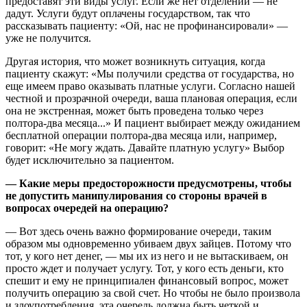
предоставят эти виды услуг. Если же нет отделений — не
дадут. Услуги будут оплачены государством, так что
рассказывать пациенту: «Ой, нас не профинансировали» —
уже не получится.
Другая история, что может возникнуть ситуация, когда
пациенту скажут: «Мы получили средства от государства, но
еще имеем право оказывать платные услуги. Согласно нашей
честной и прозрачной очереди, ваша плановая операция, если
она не экстренная, может быть проведена только через
полтора-два месяца...» И пациент выбирает между ожиданием
бесплатной операции полтора-два месяца или, например,
говорит: «Не могу ждать. Давайте платную услугу» Выбор
будет исключительно за пациентом.
— Какие меры предосторожности предусмотрены, чтобы
не допустить манипулирования со стороны врачей в
вопросах очередей на операцию?
— Вот здесь очень важно формирование очереди, таким
образом мы одновременно убиваем двух зайцев. Потому что
тот, у кого нет денег, — мы их из него и не вытаскиваем, он
просто ждет и получает услугу. Тот, у кого есть деньги, кто
спешит и ему не принципиален финансовый вопрос, может
получить операцию за свой счет. Но чтобы не было произвола
и злоупотребления, эта очередь должна быть четкой и