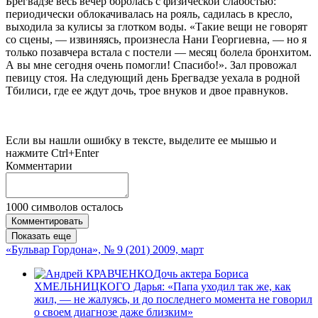
Брегвадзе весь вечер боролась с физической слабостью:
периодически облокачивалась на рояль, садилась в кресло,
выходила за кулисы за глотком воды. «Такие вещи не говорят
со сцены, — извиняясь, произнесла Нани Георгиевна, — но я
только позавчера встала с постели — месяц болела бронхитом.
А вы мне сегодня очень помогли! Спасибо!». Зал провожал
певицу стоя. На следующий день Брегвадзе уехала в родной
Тбилиси, где ее ждут дочь, трое внуков и двое правнуков.
Если вы нашли ошибку в тексте, выделите ее мышью и
нажмите Ctrl+Enter
Комментарии
1000
символов осталось
Комментировать
Показать еще
«Бульвар Гордона», № 9 (201) 2009, март
Дочь актера Бориса
ХМЕЛЬНИЦКОГО Дарья: «Папа уходил так же, как
жил, — не жалуясь, и до последнего момента не говорил
о своем диагнозе даже близким»