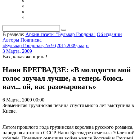
В разделе:
Архив газеты "Бульвар Гордона"
Об издании
Авторы
Подписка
«Бульвар Гордона», № 9 (201) 2009, март
3 Марта, 2009
Вах, какая женщина!
Нани БРЕГВАДЗЕ: «В молодости мой
голос звучал лучше, а теперь боюсь
вам... ой, вас разочаровать»
6 Марта, 2009 00:00
Знаменитая грузинская певица спустя много лет выступила в
Киеве.
Летом прошлого года грузинская королева русского романса,
народная артистка СССР Нани Брегвадзе отметила 70-летний
юбилей. Праздник омрачила война между Россией и Грузией.