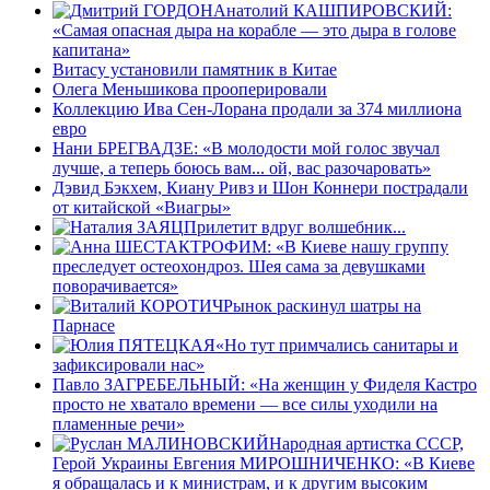
Анатолий КАШПИРОВСКИЙ:
«Самая опасная дыра на корабле — это дыра в голове
капитана»
Витасу установили памятник в Китае
Олега Меньшикова прооперировали
Коллекцию Ива Сен-Лорана продали за 374 миллиона
евро
Нани БРЕГВАДЗЕ: «В молодости мой голос звучал
лучше, а теперь боюсь вам... ой, вас разочаровать»
Дэвид Бэкхем, Киану Ривз и Шон Коннери пострадали
от китайской «Виагры»
Прилетит вдруг волшебник...
ТРОФИМ: «В Киеве нашу группу
преследует остеохондроз. Шея сама за девушками
поворачивается»
Рынок раскинул шатры на
Парнасе
«Но тут примчались санитары и
зафиксировали нас»
Павло ЗАГРЕБЕЛЬНЫЙ: «На женщин у Фиделя Кастро
просто не хватало времени — все силы уходили на
пламенные речи»
Народная артистка СССР,
Герой Украины Евгения МИРОШНИЧЕНКО: «В Киеве
я обращалась и к министрам, и к другим высоким