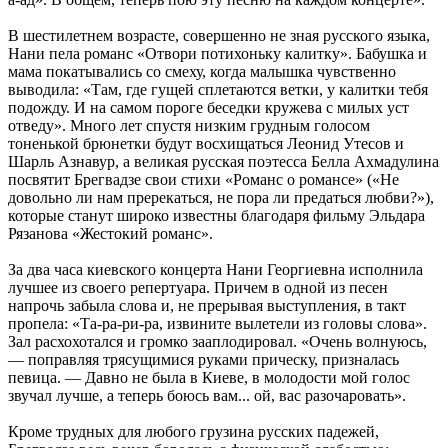
В шестилетнем возрасте, совершенно не зная русского языка,
Нани пела романс «Отвори потихоньку калитку». Бабушка и
мама покатывались со смеху, когда малышка чувственно
выводила: «Там, где гущей сплетаются ветки, у калитки тебя
подожду. И на самом пороге беседки кружева с милых уст
отведу». Много лет спустя низким грудным голосом
тоненькой брюнетки будут восхищаться Леонид Утесов и
Шарль Азнавур, а великая русская поэтесса Белла Ахмадулина
посвятит Брегвадзе свои стихи «Романс о романсе» («Не
довольно ли нам пререкаться, не пора ли предаться любви?»),
которые станут широко известны благодаря фильму Эльдара
Рязанова «Жестокий романс».
За два часа киевского концерта Нани Георгиевна исполнила
лучшее из своего репертуара. Причем в одной из песен
напрочь забыла слова и, не прерывая выступления, в такт
пропела: «Та-ра-ри-ра, извините вылетели из головы слова».
Зал расхохотался и громко зааплодировал. «Очень волнуюсь,
— поправляя трясущимися руками прическу, призналась
певица. — Давно не была в Киеве, в молодости мой голос
звучал лучше, а теперь боюсь вам... ой, вас разочаровать».
Кроме трудных для любого грузина русских падежей,