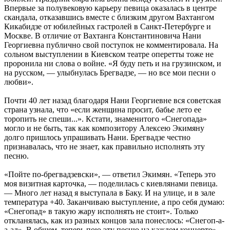
Впервые за полувековую карьеру певица оказалась в центре
скандала, отказавшись вместе с близким другом Вахтангом
Кикабидзе от юбилейных гастролей в Санкт-Петербурге и
Москве. В отличие от Вахтанга Константиновича Нани
Георгиевна публично свой поступок не комментировала. На
сольном выступлении в Киевском театре оперетты тоже не
проронила ни слова о войне. «Я буду петь и на грузинском, и
на русском, — улыбнулась Брегвадзе, — но все мои песни о
любви».
Почти 40 лет назад благодаря Нани Георгиевне вся советская
страна узнала, что «если женщина просит, бабье лето ее
торопить не спеши...». Кстати, знаменитого «Снегопада»
могло и не быть, так как композитору Алексею Экимяну
долго пришлось упрашивать Нани. Брегвадзе честно
признавалась, что не знает, как правильно исполнять эту
песню.
«Пойте по-брегвадзевски», — ответил Экимян. «Теперь это
моя визитная карточка, — поделилась с киевлянами певица.
— Много лет назад я выступала в Баку. И на улице, и в зале
температура +40. Заканчиваю выступление, а про себя думаю:
«Снегопад» в такую жару исполнять не стоит». Только
откланялась, как из разных концов зала понеслось: «Снегоп-а-
а-ад». В общем, теперь пою эту песню на каждом концерте».