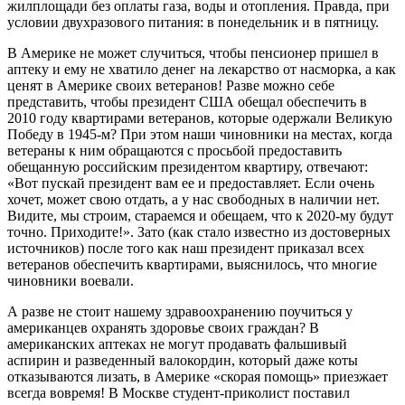
жилплощади без оплаты газа, воды и отопления. Правда, при
условии двухразового питания: в понедельник и в пятницу.
В Америке не может случиться, чтобы пенсионер пришел в
аптеку и ему не хватило денег на лекарство от насморка, а как
ценят в Америке своих ветеранов! Разве можно себе
представить, чтобы президент США обещал обеспечить в
2010 году квартирами ветеранов, которые одержали Великую
Победу в 1945-м? При этом наши чиновники на местах, когда
ветераны к ним обращаются с просьбой предоставить
обещанную российским президентом квартиру, отвечают:
«Вот пускай президент вам ее и предоставляет. Если очень
хочет, может свою отдать, а у нас свободных в наличии нет.
Видите, мы строим, стараемся и обещаем, что к 2020-му будут
точно. Приходите!». Зато (как стало известно из достоверных
источников) после того как наш президент приказал всех
ветеранов обеспечить квартирами, выяснилось, что многие
чиновники воевали.
А разве не стоит нашему здравоохранению поучиться у
американцев охранять здоровье своих граждан? В
американских аптеках не могут продавать фальшивый
аспирин и разведенный валокордин, который даже коты
отказываются лизать, в Америке «скорая помощь» приезжает
всегда вовремя! В Москве студент-приколист поставил