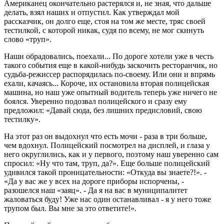
Американец окончательно растерялся и, не зная, что дальше
делать, взял наших и отпустил. Как утверждал мой
рассказчик, он долго еще, стоя на том же месте, тряс своей
тестилкой, с которой никак, судя по всему, не мог скинуть
слово «труп».
Наши обрадовались, поехали... По дороге хотели уже в честь
такого события еще в какой-нибудь заскочить ресторанчик, но
судьба-режиссер распорядилась по-своему. Или они и впрямь
ехали, качаясь... Короче, их остановила вторая полицейская
машина, но наш уже опытный водитель теперь уже ничего не
боялся. Уверенно подозвал полицейского и сразу ему
предложил: «Давай сюда, без лишних предисловий, свою
тестилку».
На этот раз он выдохнул что есть мочи - раза в три больше,
чем вдохнул. Полицейский посмотрел на дисплей, и глаза у
него округлились, как и у первого, поэтому наш уверенно сам
спросил: «Ну что там, труп, да?». Еще больше полицейский
удивился такой проницательности: «Откуда вы знаете?!». -
«Да у вас же у всех на дороге приборы испорчены, -
разошелся наш «заяц». - Да я на вас в муниципалитет
жаловаться буду! Уже нас один останавливал - я у него тоже
трупом был. Вы мне за это ответите!».