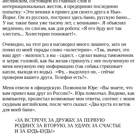
английском, состоящем из главных слов и
интернациональных жестов, я предпринял последнюю
попытку: «Эти веники я привез для своего друга в Нью-
Йорке. Он из русских, построил здесь баню, русскую баню...
У нас такие бани уже тысячу лет, с вениками». Я объяснял
медленно, по слогам, как для робота: «Я его буду вот так
хлестать... Холестерин понижает!».
Очевидно, на этот раз я наговорил много лишнего, зато он
понял из моей тирады слово «холестерин». «Так, значит, это
ваш друг - мазохист, а вы - садист, - сделал вывод таможенник
и затряс головой, как бы желая стряхнуть с нее полученную от
меня ненужную ему информацию (так собака стряхивает
капли, выходя из воды). «Фу, - выдохнул он, - сейчас
проверим вашего друга. Телефон есть?».
Меня отвели в офицерскую. Позвонили Юре: «Вы знаете, что
вам привез ваш друг из России?». Юра помолчал. Видимо, как
компьютер, пролистал возможные мои ответы, соотнес с моим
скудным английским, после чего сказал: «Два куста из веток
для моей бани».
«ЗА ВСТРЕЧУ, ЗА ДРУЖБУ, ЗА ПЕРВУЮ
РОДИНУ, ЗА ВТОРУЮ, ЗА УДАЧУ, ЗА СЧАСТЬЕ
И ЗА БУДЬ-БУДЬ!»