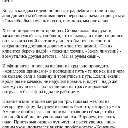
пить».
Когда в каждом сидело по пол-литра, ребята встали и под
аплодисменты обслуживающего персонала начали прощаться:
«Спасибо, было очень вкусно, нам пора, мы поехали».
Хозяин подошел во второй раз. Снова пожал им руки и,
загадочно улыбаясь, сообщил, что у выхода их ждет сюрприз:
он вызвал за свой счет лимузин, чтобы тот в целости и
сохранности доставил дорогих клиентов домой. «Таких
клиентов беречь надо!» - пояснил хозяин. «Зачем лимузин? -
возмутились друзья детства. - Мы за рулем сами».
И официанты, и повара вышли на крыльцо проводить
«жонглеров дринками» в последний путь - те же как ни в чем
не бывало сели в машину и тронулись в путь. Ехали, ехали,
вроде бы не качаясь, не нарушая правил, и вдруг - надо же
такому случиться! - их остановил на трассе дорожный
патруль: «У вас фара одна не работает».
Полицейский отошел метра на три, показал жезлом на
негорящую фару. За рулем из наших был тот, который уже в
Америке пообтерся, - он понимал: главное сейчас, чтобы
полицейский не почувствовал запаха. Впрочем, отвечать
надо. Приоткрыв окошко чуть-чуть и высунувшись лишь
одним ухом, попытался внятно пробормотать: «Конечно-