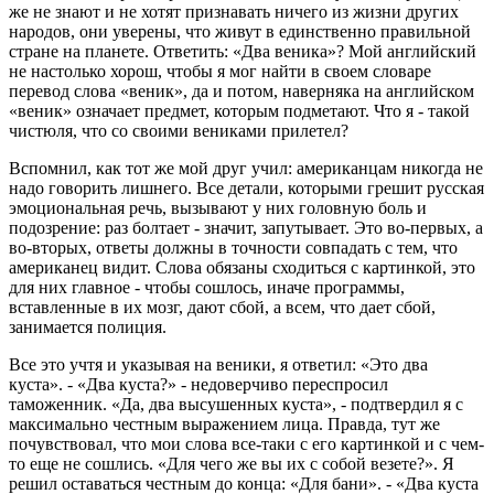
же не знают и не хотят признавать ничего из жизни других
народов, они уверены, что живут в единственно правильной
стране на планете. Ответить: «Два веника»? Мой английский
не настолько хорош, чтобы я мог найти в своем словаре
перевод слова «веник», да и потом, наверняка на английском
«веник» означает предмет, которым подметают. Что я - такой
чистюля, что со своими вениками прилетел?
Вспомнил, как тот же мой друг учил: американцам никогда не
надо говорить лишнего. Все детали, которыми грешит русская
эмоциональная речь, вызывают у них головную боль и
подозрение: раз болтает - значит, запутывает. Это во-первых, а
во-вторых, ответы должны в точности совпадать с тем, что
американец видит. Слова обязаны сходиться с картинкой, это
для них главное - чтобы сошлось, иначе программы,
вставленные в их мозг, дают сбой, а всем, что дает сбой,
занимается полиция.
Все это учтя и указывая на веники, я ответил: «Это два
куста». - «Два куста?» - недоверчиво переспросил
таможенник. «Да, два высушенных куста», - подтвердил я с
максимально честным выражением лица. Правда, тут же
почувствовал, что мои слова все-таки с его картинкой и с чем-
то еще не сошлись. «Для чего же вы их с собой везете?». Я
решил оставаться честным до конца: «Для бани». - «Два куста