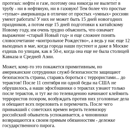
протезах: нефти и газе, поэтому она никогда не вылетит в
трубу - ни в нефтяную, ни в газовую! Тем более что простые
«тупые» американцы в отличие от простых «умных» россиян
умеют работать! У них не может быть 15 дней новогодних
праздников, а потом еще 15 дней подготовки к китайскому
Новому году, им очень трудно объяснить, что означает
выражение «старый Новый год» и еще сложнее понять
словосочетание «контрольное Рождество», а ведь у нас еще 12
выходных в мае, когда города наши пустеют и даже в Москве
ездишь по улицам, как в 50-е, когда она еще не была столицей
Кавказа и Средней Азии.
Может, кому-то это покажется примитивным, но
американские сотрудники служб безопасности защищают
безопасность страны, стараясь бороться с террористами... до
терактов! После 11 сентября ни одной беды на США не
обрушилось, а наши эфэсбэшники о терактах узнают только
после терактов, и тут же по телевидению начинают клеймить
террористов позором, возбуждать против них уголовные дела
и обещают всех переловить и перемочить. После чего
привыкший с советских времен верить телевизору
российский обыватель успокаивается, а чиновники
возвращаются к своим прямым обязанностям - дележке
государственного пирога.