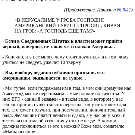
(Продолжение. Начало в
№ 9
-
11
)
«В ИЕРУСАЛИМЕ У ГРОБА ГОСПОДНЯ
АМЕРИКАНСКИЙ ТУРИСТ СПРОСИЛ, КИВАЯ
НА ГРОБ: «А ГОСПОДЬ ЕЩЕ ТАМ?»
- Если в Соединенных Штатах к власти может прийти
черный, наверное, не такая уж и плохая Америка...
- Конечно, и у нее много чему стоит поучиться, а о том, чему
учиться не следует, уже лет 10 твержу.
- Вы, вообще, недавно публично признали, что
американцы, оказывается, не тупые...
- Мы тупее, если подражаем им в том, в чем они дремучее нас
(смеется),
мы же перенимаем самые плохие их качества. У
них ЕГЭ - единый экзамен - в таком виде, в котором у нас
сейчас принят, существовать перестал - он у них только для
тех, кто хочет получить при поступлении дополнительный
балл. Желающие платят деньги и сдают, а у нас он у всех, и
тестовая система образования у них не везде. А кому мы
должны поклониться за это в ножки? Боже мой, создателю
«Майкрософта»...