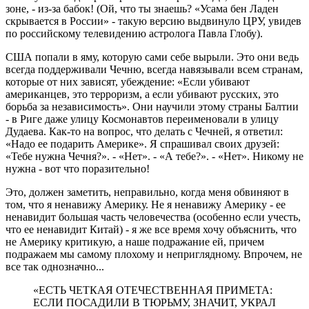
зоне, - из-за бабок! (Ой, что ты знаешь? «Усама бен Ладен
скрывается в России» - такую версию выдвинуло ЦРУ, увидев
по российскому телевидению астролога Павла Глобу).
США попали в яму, которую сами себе вырыли. Это они ведь
всегда поддерживали Чечню, всегда навязывали всем странам,
которые от них зависят, убеждение: «Если убивают
американцев, это терроризм, а если убивают русских, это
борьба за независимость». Они научили этому страны Балтии
- в Риге даже улицу Космонавтов переименовали в улицу
Дудаева. Как-то на вопрос, что делать с Чечней, я ответил:
«Надо ее подарить Америке». Я спрашивал своих друзей:
«Тебе нужна Чечня?». - «Нет». - «А тебе?». - «Нет». Никому не
нужна - вот что поразительно!
Это, должен заметить, неправильно, когда меня обвиняют в
том, что я ненавижу Америку. Не я ненавижу Америку - ее
ненавидит большая часть человечества (особенно если учесть,
что ее ненавидит Китай) - я же все время хочу объяснить, что
не Америку критикую, а наше подражание ей, причем
подражаем мы самому плохому и неприглядному. Впрочем, не
все так однозначно...
«ЕСТЬ ЧЕТКАЯ ОТЕЧЕСТВЕННАЯ ПРИМЕТА:
ЕСЛИ ПОСАДИЛИ В ТЮРЬМУ, ЗНАЧИТ, УКРАЛ