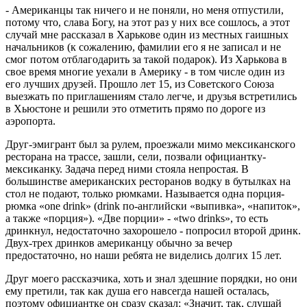
- Американцы так ничего и не поняли, но меня отпустили,
потому что, слава Богу, на этот раз у них все сошлось, а этот
случай мне рассказал в Харькове один из местных гаишных
начальников (к сожалению, фамилии его я не записал и не
смог потом отблагодарить за такой подарок). Из Харькова в
свое время многие уехали в Америку - в том числе один из
его лучших друзей. Прошло лет 15, из Советского Союза
выезжать по приглашениям стало легче, и друзья встретились
в Хьюстоне и решили это отметить прямо по дороге из
аэропорта.
Друг-эмигрант был за рулем, проезжали мимо мексиканского
ресторана на трассе, зашли, сели, позвали официантку-
мексиканку. Задача перед ними стояла непростая. В
большинстве американских ресторанов водку в бутылках на
стол не подают, только рюмками. Называется одна порция-
рюмка «one drink» (drink по-английски «выпивка», «напиток»,
а также «порция»). «Две порции» - «two drinks», то есть
дринкнул, недостаточно захорошело - попросил второй дринк.
Двух-трех дринков американцу обычно за вечер
предостаточно, но наши ребята не виделись долгих 15 лет.
Друг моего рассказчика, хоть и знал здешние порядки, но они
ему претили, так как душа его навсегда нашей осталась,
поэтому официантке он сразу сказал: «Значит, так, слушай