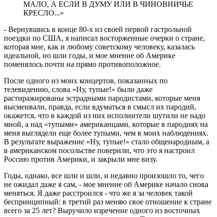
МАЛО, А ЕСЛИ В ДУМУ ИЛИ В ЧИНОВНИЧЬЕ
КРЕСЛО...»
- Вернувшись в конце 80-х из своей первой гастрольной
поездки по США, я написал восторженные очерки о стране,
которая мне, как и любому советскому человеку, казалась
идеальной, но шли годы, и мое мнение об Америке
поменялось почти на прямо противоположное.
После одного из моих концертов, показанных по
телевидению, слова «Ну, тупые!» были даже
растиражированы эстрадными пародистами, которые меня
высмеивали, правда, если вдуматься в смысл их пародий,
окажется, что в каждой из них исполнители шутили не надо
мной, а над «тупыми» американцами, которые в пародиях на
меня выглядели еще более тупыми, чем в моих наблюдениях.
В результате выражение «Ну, тупые!» стало общенародным, а
в американском посольстве поверили, что это я настроил
Россию против Америки, и закрыли мне визу.
Годы, однако, все шли и шли, и недавно произошло то, чего
не ожидал даже я сам, - мое мнение об Америке начало снова
меняться. Я даже расстроился - что же я за человек такой
беспринципный: в третий раз меняю свое отношение к стране
всего за 25 лет? Выручило изречение одного из восточных