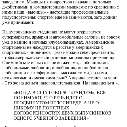
заведением. Мышцы их подростков накачаны не только
джойстиками и компьютерными мышками: по сравнению с
ними наши «вьюнцы» - настоящие профессиональные
полуспортсмены: спортом еще не занимаются, зато допинг
уже принимают.
На американских стадионах не могут открываться
супермаркеты, ярмарки и автомобильные салоны, не говоря
уже о казино и ночных клубах-заманухах. Американские
спортсмены не находятся в рабстве у американских
спортивных чиновников - разве можно себе представить,
чтобы американские спортивные заправилы приехали на
Олимпийские игры со своими женами, любовницами,
любовниками любовниц и любовниками любовников
любовниц и всех оформили... массажистами, врачами,
психологами и смазчиками лыж? Америка встанет на уши:
«Это же на деньги налогоплательщиков! На наши деньги!».
«КОГДА В США ГОВОРЯТ «ТАНДЕМ», ВСЕ
ПОНИМАЮТ, ЧТО РЕЧЬ ИДЕТ О
ПРОДВИНУТОМ ВЕЛОСИПЕДЕ, А НЕ О
НИКОМУ НЕ ПОНЯТНЫХ
ДОГОВОРЕННОСТЯХ ДВУХ ВЫПУСКНИКОВ
ОДНОГО УЧЕБНОГО ЗАВЕДЕНИЯ»