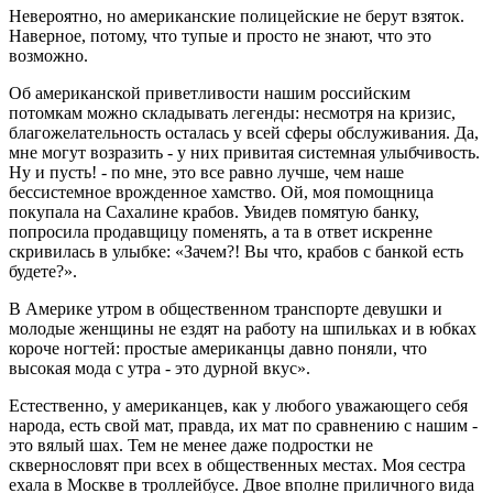
Невероятно, но американские полицейские не берут взяток.
Наверное, потому, что тупые и просто не знают, что это
возможно.
Об американской приветливости нашим российским
потомкам можно складывать легенды: несмотря на кризис,
благожелательность осталась у всей сферы обслуживания. Да,
мне могут возразить - у них привитая системная улыбчивость.
Ну и пусть! - по мне, это все равно лучше, чем наше
бессистемное врожденное хамство. Ой, моя помощница
покупала на Сахалине крабов. Увидев помятую банку,
попросила продавщицу поменять, а та в ответ искренне
скривилась в улыбке: «Зачем?! Вы что, крабов с банкой есть
будете?».
В Америке утром в общественном транспорте девушки и
молодые женщины не ездят на работу на шпильках и в юбках
короче ногтей: простые американцы давно поняли, что
высокая мода с утра - это дурной вкус».
Естественно, у американцев, как у любого уважающего себя
народа, есть свой мат, правда, их мат по сравнению с нашим -
это вялый шах. Тем не менее даже подростки не
сквернословят при всех в общественных местах. Моя сестра
ехала в Москве в троллейбусе. Двое вполне приличного вида