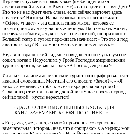
Вертолет спускается прямо в зале (якобы идет атака
американской армии во Вьетнаме) - они сидят и плачут. Дети!
Кто-то из нас будет лить слезы, если сейчас вертолет здесь
спустится? Никогда! Наша публика посмотрит и скажет:
«Сейчас упадет» - эта единственная мысль, которая ее
посетит, потому что у наших живой ум. Наш человек живет,
опережая события, - чувствами, а не логикой, он приходит в
Большой театр и тут же переживать начинает: «Что это я под
люстрой сижу? Вы со мной местами не поменяетесь?».
Недавно израильский гид мне поведал, что он чуть с ума не
сошел, когда в Иерусалиме у Гроба Господня американский
турист спросил, кивая на гроб: «А Господь еще там?».
Или на Сахалине американский турист фотографировал куст
красной смородины. Местный его спросил: «Зачем?». - «Я
никогда не видел, чтобы красная икра росла на кустах!».
Сахалинец ответил вполне достойно: «У нас просто период
сейчас такой - кусты нерестятся!».
«ДА, ЭТО ДВА ВЫСУШЕННЫХ КУСТА. ДЛЯ
БАНИ. ЗАЧЕМ? БИТЬ СЕБЯ. ПО СПИНЕ...»
- Когда-то, уже давно, со мной произошла совершенно
замечательная история. Зная, что я собираюсь в Америку, мой
друг юности Юрка, который в Нью-Йорке живет, попросил