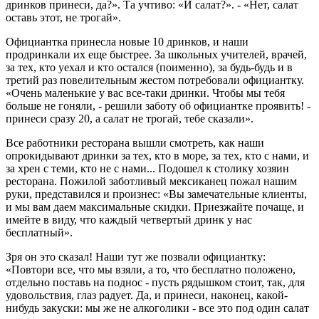
дринков принеси, да?». Та учтиво: «И салат?». - «Нет, салат
оставь этот, не трогай».
Официантка принесла новые 10 дринков, и наши
продринкали их еще быстрее. За школьных учителей, врачей,
за тех, кто уехал и кто остался (поименно), за будь-будь и в
третий раз повелительным жестом потребовали официантку.
«Очень маленькие у вас все-таки дринки. Чтобы мы тебя
больше не гоняли, - решили заботу об официантке проявить! -
принеси сразу 20, а салат не трогай, тебе сказали».
Все работники ресторана вышли смотреть, как наши
опрокидывают дринки за тех, кто в море, за тех, кто с нами, и
за хрен с теми, кто не с нами... Подошел к столику хозяин
ресторана. Пожилой заботливый мексиканец пожал нашим
руки, представился и произнес: «Вы замечательные клиенты,
и мы вам даем максимальные скидки. Приезжайте почаще, и
имейте в виду, что каждый четвертый дринк у нас
бесплатный».
Зря он это сказал! Наши тут же позвали официантку:
«Повтори все, что мы взяли, а то, что бесплатно положено,
отдельно поставь на поднос - пусть рядышком стоит, так, для
удовольствия, глаз радует. Да, и принеси, наконец, какой-
нибудь закуски: мы же не алкоголики - все это под один салат