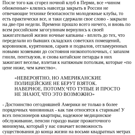
После того как сгорел ночной клуб в Перми, все «чином
обиженные» клялись навсегда закрыть в России не
отвечающие технике безопасности молодежные клубы, то
есть практически все, и таки сдержали свое слово - закрыли
на две-три недели. Времени прошло всего ничего, и вновь по
всем российским загогулинам вернулись к своей
зажигательной жизни ночные капканы - вплоть до тех, что
переделали из бывших складских советских помещений,
коровников, курятников, сараев и подвалов, отгламуренных
новыми хозяевами до состояния низкопотолочных, с запахом
гнили, пентхаузов, и снова китайские петарды в них
зажигают веселье, взлетая к натяжным потолкам, которые «по
цене ниже, чем качество».
«НЕВЕРОЯТНО, НО АМЕРИКАНСКИЕ
ПОЛИЦЕЙСКИЕ НЕ БЕРУТ ВЗЯТОК.
НАВЕРНОЕ, ПОТОМУ, ЧТО ТУПЫЕ И ПРОСТО
НЕ ЗНАЮТ, ЧТО ЭТО ВОЗМОЖНО»
- Достоинство сегодняшней Америки не только в более
порядочных чиновниках - как там относятся к старикам! У
всех пенсионеров квартиры, надежное медицинское
обслуживание, пенсии гораздо выше прожиточного
минимума, который у нас означает возможность
существования до конца жизни на восьми квадратных метрах