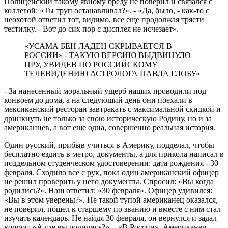
Полицейский такому явному бреду не поверил и связался с
коллегой: «Ты труп останавливал?». - «Да, было, - как-то с
неохотой ответил тот, видимо, все еще продолжая трясти
тестилку. - Вот до сих пор с дисплея не исчезает».
«УСАМА БЕН ЛАДЕН СКРЫВАЕТСЯ В
РОССИИ» - ТАКУЮ ВЕРСИЮ ВЫДВИНУЛО
ЦРУ, УВИДЕВ ПО РОССИЙСКОМУ
ТЕЛЕВИДЕНИЮ АСТРОЛОГА ПАВЛА ГЛОБУ»
- За нанесенный моральный ущерб наших проводили под
конвоем до дома, а на следующий день они поехали в
мексиканский ресторан завтракать с максимальной скидкой и
дринкнуть не только за свою историческую Родину, но и за
американцев, а вот еще одна, совершенно реальная история.
Один русский, прибыв учиться в Америку, подделал, чтобы
бесплатно ездить в метро, документы, а для прикола написал в
поддельном студенческом удостоверении: дата рождения - 30
февраля. Сходило все с рук, пока один американский офицер
не решил проверить у него документы. Спросил: «Вы когда
родились?». Наш ответил: «30 февраля». Офицер удивился:
«Вы в этом уверены?». Не такой тупой американец оказался,
не поверил, пошел к старшему по званию и вместе с ним стал
изучать календарь. Не найдя 30 февраля, он вернулся и задал
вопрос: «А где вы родились?». - «В России». Американец