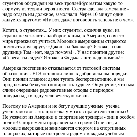
студентов обсуждали на весь троллейбус матом какую-то
формулу из теории вероятности. Сестра сделала замечание -
надо отдать им должное, замолчали. Через 10 минут один
жалуется другому: «Ну вот, даже поговорить теперь не о чем».
Кстати, о студентах... У них студенты, окончив вузы, из
страны не уезжают - наоборот, к ним, в Америку, со всего
мира приезжают учиться. Молодые американцы стараются
помогать друг другу: «Джон, ты бакалавр? Я тоже, а наш
дружище Том - нет, надо помочь!». У нас понятия другие:
«Серега, ты сидел? Я тоже, а Федька - нет, надо помочь!».
Америка постепенно отказывается от тестовой системы
образования - ЕГЭ оставили лишь в добровольном порядке.
Они поняли главное: далее тупеть бесперспективно, а мы
продолжаем бездумно копировать худшее. Ощущение, что нам
слили очередные радиоактивные отходы с периодом
полураспада в одну человеческую жизнь.
Поэтому из Америки и не бегут лучшие ученые: утечка
ученых мозгов - это протечка у мозгов правительственных!
Не уезжают из Америки и спортивные тренеры - они в особом
почете! Спортсмены приравнены к героям Отчизны, а
молодые американцы занимаются спортом на спортивных
площадках, которые построены рядом с каждым учебным