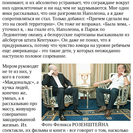
понимают, и их абсолютно устраивает, что сограждане вокруг
них одноклеточные и ни над чем не задумываются. Мне один
янки рассказывал, что они разгромили Наполеона, а я даже
сопротивляться не стал. Только добавил: «Причем сделали вы
это на своей территории». Он тоже не возражал. «Была зима, -
уточнил я, - вы гнали его, Наполеона, в Париж по
Ледовитому океану, а белорусские партизаны выскакивали из
айсбергов штата Кентукки». Он даже не понял, что я
придуриваюсь, потому что чувство юмора на уровне ребячьем
еще: американцы - это такие дети, у которых неожиданно
наступило половое созревание.
Миром руководят
не те из них, у
кого в голове
«Макдональдс», а
кучка людей,
конечно же,
умных, а я
рассказываю про
массу, живущую
совершенно
закодированной
Фото Феликса РОЗЕНШТЕЙНА
жизнью. Их
спектакли, их фильмы и книги - все говорит о том, насколько