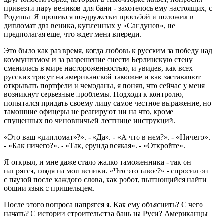
привезти пару веников для бани - захотелось ему настоящих, с
Родины. Я проникся по-дружески просьбой и положил в
дипломат два веника, купленных у «Сандунов», не
предполагая еще, что ждет меня впереди.
Это было как раз время, когда любовь к русским за победу над
коммунизмом и за разрешение снести Берлинскую стену
сменилась в мире настороженностью, и увидев, как всех
русских трясут на американской таможне и как заставляют
открывать портфели и чемоданы, я понял, что сейчас у меня
возникнут серьезные проблемы. Подходя к контролю,
попытался придать своему лицу самое честное выражение, но
тамошние офицеры не реагируют ни на что, кроме
спущенных по чиновничьей лестнице инструкций.
«Это ваш «дипломат»?». - «Да». - «А что в нем?». - «Ничего».
- «Как ничего?». - «Так, ерунда всякая». - «Откройте».
Я открыл, и мне даже стало жалко таможенника - так он
напрягся, глядя на мои веники. «Что это такое?» - спросил он
с паузой после каждого слова, как робот, пытающийся найти
общий язык с пришельцем.
После этого вопроса напрягся я. Как ему объяснить? С чего
начать? С истории строительства бань на Руси? Американцы