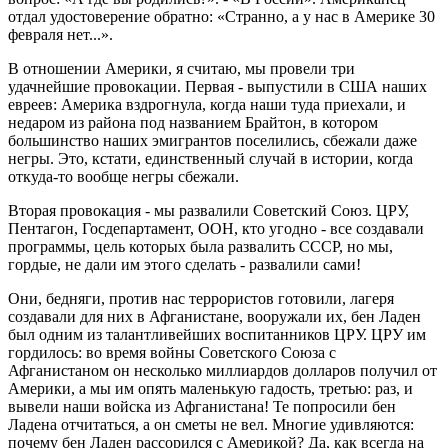
отдал удостоверение обратно: «Странно, а у нас в Америке 30
февраля нет...».
В отношении Америки, я считаю, мы провели три
удачнейшие провокации. Первая - выпустили в США наших
евреев: Америка вздрогнула, когда наши туда приехали, и
недаром из района под названием Брайтон, в котором
большинство наших эмигрантов поселились, сбежали даже
негры. Это, кстати, единственный случай в истории, когда
откуда-то вообще негры сбежали.
Вторая провокация - мы развалили Советский Союз. ЦРУ,
Пентагон, Госдепартамент, ООН, кто угодно - все создавали
программы, цель которых была развалить СССР, но мы,
гордые, не дали им этого сделать - развалили сами!
Они, бедняги, против нас террористов готовили, лагеря
создавали для них в Афганистане, вооружали их, бен Ладен
был одним из талантливейших воспитанников ЦРУ. ЦРУ им
гордилось: во время войны Советского Союза с
Афганистаном он несколько миллиардов долларов получил от
Америки, а мы им опять маленькую гадость, третью: раз, и
вывели наши войска из Афганистана! Те попросили бен
Ладена отчитаться, а он сметы не вел. Многие удивляются:
почему бен Ладен рассорился с Америкой? Да, как всегда на