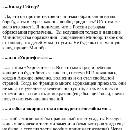
- ...Биллу Гейтсу?
- Да, это он против тестовой системы образования начал
борьбу, а ты в курсе, как она вообще родилась? Об этом же
мало кто знает!.. Я понимаю, что в России реформа
образования проплачена... Ты вслушайся только в название
Министерства образования - сокращенно Минобр: такое оно
страшное, что детей можно пугать. Не будешь есть манную
кашу, придет Минобр...
- ...или «Укрнефтегаз»...
- ...а с ним «Укрнефтегаз». Все это монстры, и ребенок
конкретно будет бояться, так вот, система ЕГЭ появилась,
когда в Алжире начались волнения и он стал свободной
страной. Тогда во Францию много африканцев приехало, они
не могли в учебные заведения поступить, а так как власти
стремились развивать демократию (еще был де Голль), ввели
новую систему оценки знаний...
- ...чтобы алжирцы стали конкурентоспособными...
- ...чтобы могли хотя бы правильный ответ угадать. Беседу с
живым человеком тестами заменили (компьютеров тогда еще
не было, а сегодня тесты вообще принимает железка). Через