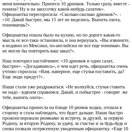
меня внимательно. Принеси 10 дринков. Только сразу, вместе -
поняла? Ну и на закусочку какой-нибудь салатик».
Официантка переспросила: «Сколько-сколько дринков?». -
«10. Давай быстрее, мы 15 лет не виделись. Выпить охота,
понимаешь?».
Официантка пошла было на кухню, но по дороге какая-то
мысль ее все-таки остановила, и она вернулась. «Вы извините,
я недавно из Мексики, по-английски не все еще понимаю. Вы
не могли бы повторить ваш заказ?».
Наш повторил настойчивее: «10 дринков и один салат,
быстрее». «Догадавшись», о чем идет речь, официантка очень
учтиво спросила: «Вам, наверное, еще стулья поставить, да?
Еще люди придут?».
Наши стали уже раздражаться: «Не волнуйся, стулья ставить
не надо - вдвоем справимся. Давай, и побыстрее - говорят же
тебе, выпить охота».
Официантка принесла на блюде 10 рюмок водки, отошла в
сторону и стала наблюдать, что будет дальше. Наши быстро
прожонглировали рюмками за встречу, за друзей, за первую
Родину, за вторую Родину, за удачу, за счастье и за будь-будь и
снова позвали потрясенную увиденным официантку. «Еще 10