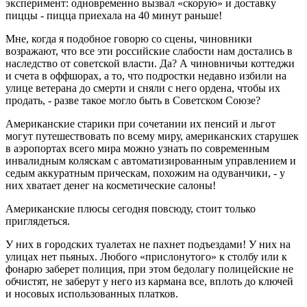
эксперимент: одновременно вызвал «скорую» и доставку
пиццы - пицца приехала на 40 минут раньше!
Мне, когда я подобное говорю со сцены, чиновники
возражают, что все эти российские слабости нам достались в
наследство от советской власти. Да? А чиновничьи коттеджи
и счета в оффшорах, а то, что подростки недавно избили на
улице ветерана до смерти и сняли с него ордена, чтобы их
продать, - разве такое могло быть в Советском Союзе?
Американские старики при сочетании их пенсий и льгот
могут путешествовать по всему миру, американских старушек
в аэропортах всего мира можно узнать по современным
инвалидным коляскам с автоматизированным управлением и
седым аккуратным прическам, похожим на одуванчики, - у
них хватает денег на косметические салоны!
Американские плюсы сегодня повсюду, стоит только
приглядеться.
У них в городских туалетах не пахнет подъездами! У них на
улицах нет пьяных. Любого «прислонутого» к столбу или к
фонарю заберет полиция, при этом бедолагу полицейские не
обчистят, не заберут у него из кармана все, вплоть до ключей
и носовых использованных платков.