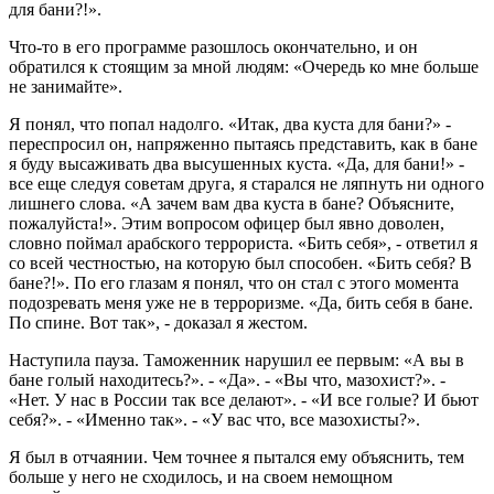
для бани?!».
Что-то в его программе разошлось окончательно, и он
обратился к стоящим за мной людям: «Очередь ко мне больше
не занимайте».
Я понял, что попал надолго. «Итак, два куста для бани?» -
переспросил он, напряженно пытаясь представить, как в бане
я буду высаживать два высушенных куста. «Да, для бани!» -
все еще следуя советам друга, я старался не ляпнуть ни одного
лишнего слова. «А зачем вам два куста в бане? Объясните,
пожалуйста!». Этим вопросом офицер был явно доволен,
словно поймал арабского террориста. «Бить себя», - ответил я
со всей честностью, на которую был способен. «Бить себя? В
бане?!». По его глазам я понял, что он стал с этого момента
подозревать меня уже не в терроризме. «Да, бить себя в бане.
По спине. Вот так», - доказал я жестом.
Наступила пауза. Таможенник нарушил ее первым: «А вы в
бане голый находитесь?». - «Да». - «Вы что, мазохист?». -
«Нет. У нас в России так все делают». - «И все голые? И бьют
себя?». - «Именно так». - «У вас что, все мазохисты?».
Я был в отчаянии. Чем точнее я пытался ему объяснить, тем
больше у него не сходилось, и на своем немощном