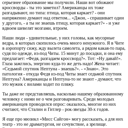
серьезнее образование мы получили. Наши вот обожают
кроссворды - ты это заметил? Американцы их тоже
разгадывают, но типа: птица, которая каркает? - они
напряженно думают над ответом... «Джон, - спрашивает один
у другого, - а ты не знаешь птицу, которая каркает?» - и уже
вдвоем шевелят мозгами, втроем.
Наши люди - удивительные, у них головы, как мусорные
ведра, в которых скопилось очень много ненужного. Я в Чите
в аэропорту сижу, жду вылета самолета, а рядом какая-то пара,
судя по одежде, из-под Читы. 15 минут до посадки, и она ему
предлагает: «Федя, разгадаем кроссворд?». Тот: «Ну давай!».
Глаза зажглись, энергию куда-то же деть надо! Жена читает:
«Седьмой спутник Нептуна - знаешь?». - «Знаю». Это
патология - откуда Федя из-под Читы знает седьмой спутник
Нептуна? Американцы и Нептуна-то не знают - думают, что
это мужик с вилами ходит по пляжу.
Ты даже не представляешь, насколько нашему образованному
человеку с ними не о чем разговаривать. Среди молодых
американцев проводился опрос: оказалось, многие из них
считают, что Сталин и Гитлер - рок-звезды 30-х годов.
Я еще про мюзикл «Мисс Сайгон» могу рассказать, а для них
театр - это не драматургия, не сочувствие, а зрелище.