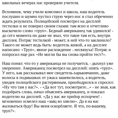
школьных вечерах нас проверяли учителя.
Вспомнив, чему учили комсомол и школа, наш водитель
послушно и шумно пустил струю через нос и стал обреченно
ждать результата. Полицейский посмотрел на дисплей
тестилки и не поверил своим глазам: там ясно и отчетливо
выскочило слово «труп». Бедный американец так удивился! -
до сего момента он даже не знал, что такое там есть, внутри
дисплея. Потряс тестилкой - может, в ней что-то заклинило?
Такого не может ведь быть: водитель живой, а на дисплее
написано: «Труп», явное расхождение - несвязуха! Потряс и
попросил еще раз: «Не могли бы вы снова пройти тест?».
Наш понял: что-то у американца не получается, - дыхнул уже
увереннее. Американец посмотрел на дисплей: опять «труп».
У него, как рассказывал мне свидетель-харьковчанин, даже
волосы в подмышках от ужаса зашевелились, а водитель,
увидев полицейского растерянным, приободрился и спросил:
«Ну что там у вас?». - «Да вот тут, посмотрите...» - не зная, как
подобрать слова, начал объяснять американец, и показал
водителю на дисплей. «Да у вас же прибор испорчен! -
мгновенно осмелел наш «заяц во хмелю». Да я на вас
жаловаться буду! Вы меня оскорбляете. Я что, по-вашему,
труп?».