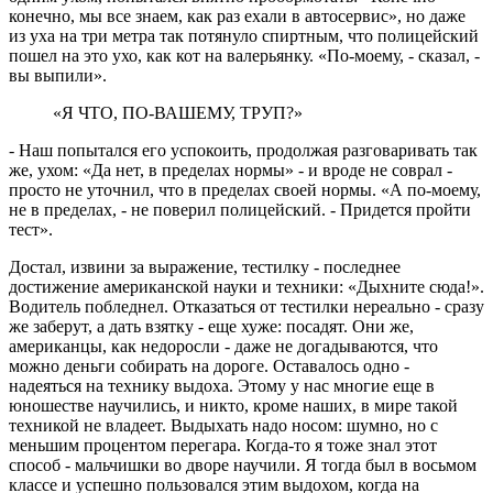
конечно, мы все знаем, как раз ехали в автосервис», но даже
из уха на три метра так потянуло спиртным, что полицейский
пошел на это ухо, как кот на валерьянку. «По-моему, - сказал, -
вы выпили».
«Я ЧТО, ПО-ВАШЕМУ, ТРУП?»
- Наш попытался его успокоить, продолжая разговаривать так
же, ухом: «Да нет, в пределах нормы» - и вроде не соврал -
просто не уточнил, что в пределах своей нормы. «А по-моему,
не в пределах, - не поверил полицейский. - Придется пройти
тест».
Достал, извини за выражение, тестилку - последнее
достижение американской науки и техники: «Дыхните сюда!».
Водитель побледнел. Отказаться от тестилки нереально - сразу
же заберут, а дать взятку - еще хуже: посадят. Они же,
американцы, как недоросли - даже не догадываются, что
можно деньги собирать на дороге. Оставалось одно -
надеяться на технику выдоха. Этому у нас многие еще в
юношестве научились, и никто, кроме наших, в мире такой
техникой не владеет. Выдыхать надо носом: шумно, но с
меньшим процентом перегара. Когда-то я тоже знал этот
способ - мальчишки во дворе научили. Я тогда был в восьмом
классе и успешно пользовался этим выдохом, когда на