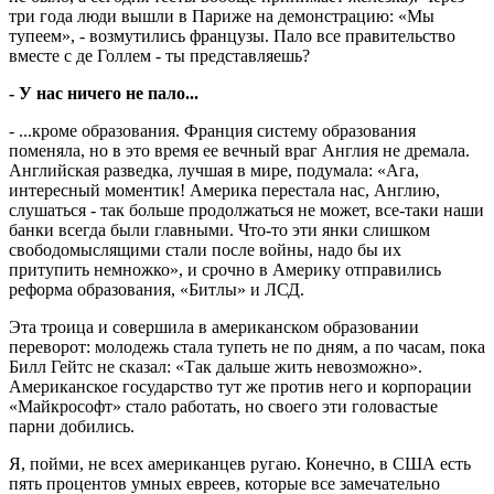
три года люди вышли в Париже на демонстрацию: «Мы
тупеем», - возмутились французы. Пало все правительство
вместе с де Голлем - ты представляешь?
- У нас ничего не пало...
- ...кроме образования. Франция систему образования
поменяла, но в это время ее вечный враг Англия не дремала.
Английская разведка, лучшая в мире, подумала: «Ага,
интересный моментик! Америка перестала нас, Англию,
слушаться - так больше продолжаться не может, все-таки наши
банки всегда были главными. Что-то эти янки слишком
свободомыслящими стали после войны, надо бы их
притупить немножко», и срочно в Америку отправились
реформа образования, «Битлы» и ЛСД.
Эта троица и совершила в американском образовании
переворот: молодежь стала тупеть не по дням, а по часам, пока
Билл Гейтс не сказал: «Так дальше жить невозможно».
Американское государство тут же против него и корпорации
«Майкрософт» стало работать, но своего эти головастые
парни добились.
Я, пойми, не всех американцев ругаю. Конечно, в США есть
пять процентов умных евреев, которые все замечательно