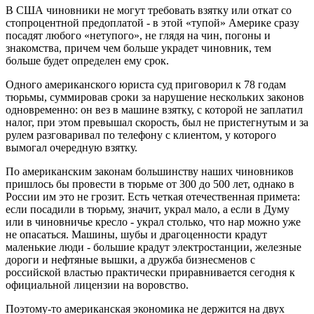
В США чиновники не могут требовать взятку или откат со
стопроцентной предоплатой - в этой «тупой» Америке сразу
посадят любого «нетупого», не глядя на чин, погоны и
знакомства, причем чем больше украдет чиновник, тем
больше будет определен ему срок.
Одного американского юриста суд приговорил к 78 годам
тюрьмы, суммировав сроки за нарушение нескольких законов
одновременно: он вез в машине взятку, с которой не заплатил
налог, при этом превышал скорость, был не пристегнутым и за
рулем разговаривал по телефону с клиентом, у которого
вымогал очередную взятку.
По американским законам большинству наших чиновников
пришлось бы провести в тюрьме от 300 до 500 лет, однако в
России им это не грозит. Есть четкая отечественная примета:
если посадили в тюрьму, значит, украл мало, а если в Думу
или в чиновничье кресло - украл столько, что нар можно уже
не опасаться. Машины, шубы и драгоценности крадут
маленькие люди - большие крадут электростанции, железные
дороги и нефтяные вышки, а дружба бизнесменов с
российской властью практически приравнивается сегодня к
официальной лицензии на воровство.
Поэтому-то американская экономика не держится на двух