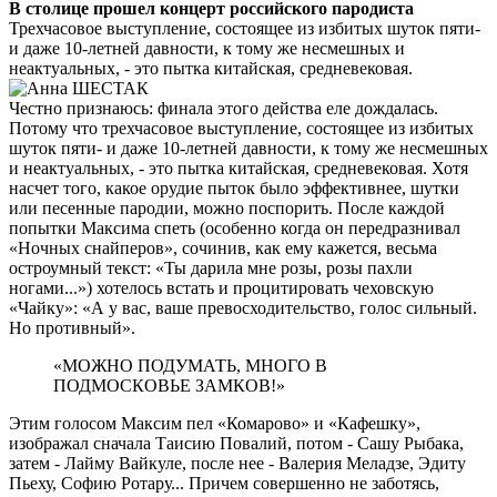
В столице прошел концерт российского пародиста
Трехчасовое выступление, состоящее из избитых шуток пяти-
и даже 10-летней давности, к тому же несмешных и
неактуальных, - это пытка китайская, средневековая.
Честно признаюсь: финала этого действа еле дождалась.
Потому что трехчасовое выступление, состоящее из избитых
шуток пяти- и даже 10-летней давности, к тому же несмешных
и неактуальных, - это пытка китайская, средневековая. Хотя
насчет того, какое орудие пыток было эффективнее, шутки
или песенные пародии, можно поспорить. После каждой
попытки Максима спеть (особенно когда он передразнивал
«Ночных снайперов», сочинив, как ему кажется, весьма
остроумный текст: «Ты дарила мне розы, розы пахли
ногами...») хотелось встать и процитировать чеховскую
«Чайку»: «А у вас, ваше превосходительство, голос сильный.
Но противный».
«МОЖНО ПОДУМАТЬ, МНОГО В
ПОДМОСКОВЬЕ ЗАМКОВ!»
Этим голосом Максим пел «Комарово» и «Кафешку»,
изображал сначала Таисию Повалий, потом - Сашу Рыбака,
затем - Лайму Вайкуле, после нее - Валерия Меладзе, Эдиту
Пьеху, Софию Ротару... Причем совершенно не заботясь,