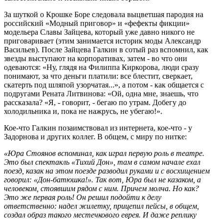
За шуткой о Крошке Боре следовала выцветшая пародия на
российский «Модный приговор» и «фефекты фикции»
модельера Славы Зайцева, который уже давно никого не
приговаривает (этим занимается историк моды Александр
Васильев). После Зайцева Галкин в сотый раз вспомнил, как
звезды выступают на корпоративах, затем - во что они
одеваются: «Ну, глядя на Филиппа Киркорова, люди сразу
понимают, за что деньги платили: все блестит, сверкает,
скатерть под шляпой узорчатая...», а потом - как общается с
подругами Рената Литвинова: «Ой, одна мне, знаешь, что
рассказала? «Я, - говорит, - бегаю по утрам. Добегу до
холодильника и, пока не нажрусь, не убегаю!».
Кое-что Галкин позаимствовал из интернета, кое-что - у
Задорнова и других коллег. В общем, с миру по нитке:
«Юра Стоянов вспоминал, как играл первую роль в театре.
Это был спектакль «Тихий Дон», там в самом начале ехал
поезд, казак на этом поезде разводил руками и с восхищением
говорил: «Дон-батюшка!». Так вот, Юра был не казаком, а
человеком, стоявшим рядом с ним. Причем молча. Но как?
Это же первая роль! Он решил подойти к делу
ответственно: надел жилетку, прицепил пейсы, в общем,
создал образ такого местечкового еврея. И даже реплику