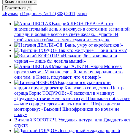
Комментировать
Показать еще
«Бульвар Гордона», № 12 (308) 2011, март
Валерий ЛЕОНТЬЕВ: «В этот
знаменательный день я нахожусь в состоянии загнанной
лошади и больше всего на свете желаю... упасть! И
чтобы кто-то собрал за меня сумки и чемодан»
«Ой, Вань, умру от акробатиков!»
Так кто же тупые — они или мы?
«Неважно, белая кошка или
черная — лишь бы ловила мышей»
Максим ГАЛКИН: «Боря Моисеев
просил меня: «Максик, сделай на меня пародию, а то
они там, в Киеве, подумают, что я помер!»
Выдающийся украинский
кардиохирург, директор Киевского городского Центра
сердца Борис ТОДУРОВ: «Я заскочил в машину:
«Дедушка, отвези меня в институт Шалимова побыстрее
— мне сердце пересаживать нужно». Шофер достал
монтировку: «Выходи! Шизофреников по ночам не
вожу»
Виталий КОРОТИЧ. Уходящая натура, или Двадцать лет
спустя
Легендарный международный