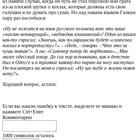
из памяти случай, когда он чуть не стал персоной нон грата
из-за плоской шутки о хохлах, которые должны есть свои
галушки и не думать про суши. Но над нашим языком Галкин
пару раз постебался:
«Ну не ложится на язык русского человека вот это ваше
«чахлик невмирущий», «ведмедик клишоногий»! Один из ваших
как-то спросил: «Знаешь, как по-украински будет «самосвал
поехал к портретисту»?». - «Нет, - говорю. - Что это за
чушь такая?». А он: «Самопер попер до мордоляпа»... Мне
милее одесский говор. До сих пор вспоминаю, как в детстве
был в Одессе и в трамвае какому-то парню на ногу наступил.
Он посмотрел на меня и спросил: «Ну шо тебе в жизни покоя
нету?».
Хороший вопрос, кстати.
Если вы нашли ошибку в тексте, выделите ее мышью и
нажмите Ctrl+Enter
Комментарии
1000
символов осталось