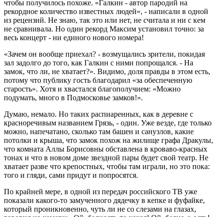
чтобы получилось похоже. «Галкин - автор пародий на
рекордное количество известных людей», - написали в одной
из рецензий. Не знаю, так это или нет, не считала и ни с кем
не сравнивала. Но один рекорд Максим установил точно: за
весь концерт - ни единого нового номера!
«Зачем он вообще приехал? - возмущались зрители, покидая
зал задолго до того, как Галкин с ними попрощался. - На
замок, что ли, не хватает?». Видимо, доля правды в этом есть,
потому что публику гость благодарил «за обеспеченную
старость». Хотя и хвастался благополучием: «Можно
подумать, много в Подмосковье замков!».
Думаю, немало. Но таких распиаренных, как в деревне с
красноречивым названием Грязь, - один. Уже везде, где только
можно, напечатано, сколько там башен и санузлов, какие
потолки и крыша, что замок похож на жилище графа Дракулы,
что комната Аллы Борисовны обставлена в кроваво-красных
тонах и что в новом доме звездной пары будет свой театр. Не
хватает разве что крепостных, чтобы там играли, но это пока:
того и гляди, сами придут и попросятся.
По крайней мере, в одной из передач российского ТВ уже
показали какого-то замученного дядечку в кепке и фуфайке,
который проникновенно, чуть ли не со слезами на глазах,