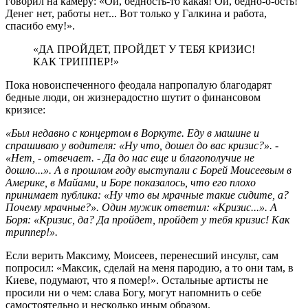
говорил на камеру: «Ой, бедность-то какая! Ой, бедно-о-ость!
Денег нет, работы нет... Вот только у Галкина и работа,
спасибо ему!».
«ДА ПРОЙДЕТ, ПРОЙДЕТ У ТЕБЯ КРИЗИС!
КАК ТРИППЕР!»
Пока новоиспеченного феодала напропалую благодарят
бедные люди, он жизнерадостно шутит о финансовом
кризисе:
«Был недавно с концертом в Воркуте. Еду в машине и
спрашиваю у водителя: «Ну что, дошел до вас кризис?». -
«Нет, - отвечает. - Да до нас еще и благополучие не
дошло...». А в прошлом году выступали с Борей Моисеевым в
Америке, в Майами, и Боре показалось, что его плохо
принимает публика: «Ну что вы мрачные такие сидите, а?
Почему мрачные?». Один мужик ответил: «Кризис...». А
Боря: «Кризис, да? Да пройдет, пройдет у тебя кризис! Как
триппер!».
Если верить Максиму, Моисеев, перенесший инсульт, сам
попросил: «Максик, сделай на меня пародию, а то они там, в
Киеве, подумают, что я помер!». Остальные артисты не
просили ни о чем: слава Богу, могут напомнить о себе
самостоятельно и несколько иным образом.