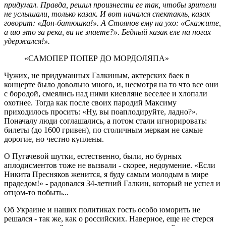
придумал. Правда, решил произнести ее так, чтобы зрители
не услышали, только казак. И вот начался спектакль, казак
говорит: «Дон-батюшка!». А Стоянов ему на ухо: «Скажите,
а шо это за река, ви не знаете?». Бедный казак еле на ногах
удержался!».
«САМОПЕР ПОПЕР ДО МОРДОЛЯПА»
Чужих, не придуманных Галкиным, актерских баек в
концерте было довольно много, и, несмотря на то что все они
с бородой, смеялись над ними киевляне веселее и хлопали
охотнее. Тогда как после своих пародий Максиму
приходилось просить: «Ну, вы поаплодируйте, ладно?».
Поначалу люди соглашались, а потом стали игнорировать:
билеты (до 1600 гривен), по столичным меркам не самые
дорогие, но честно куплены.
О Пугачевой шутки, естественно, были, но бурных
аплодисментов тоже не вызвали - скорее, недоумение. «Если
Никита Пресняков женится, я буду самым молодым в мире
прадедом!» - радовался 34-летний Галкин, который не успел и
отцом-то побыть...
Об Украине и наших политиках гость особо юморить не
решался - так же, как о российских. Наверное, еще не стерся