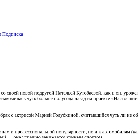
ы
Подписка
со своей новой подругой Натальей Кутобаевой, как и он, урожен
накомилась чуть больше полугода назад на проекте «Настоящий
брак с актрисой Марией Голубкиной, считавшийся чуть ли не о
щинам и профессиональной популярности, но и к автомобилям (к
адей — она успешно занимается конным спортом.