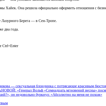
Сальмы Хайек. Она решила официально оформить отношения с би
е Лазурного Берега — в Сен-Тропе.
е два года.
 Ctrl+Enter
кова — сексуальная блондинка с потрясающе красивым бюстом,
ОВОЙ: «Генерал Вольф «Семнадцать мгновений весны» посмотр
ший?», он недовольно буркнул: «Абсолютно на меня не похож»
чевым