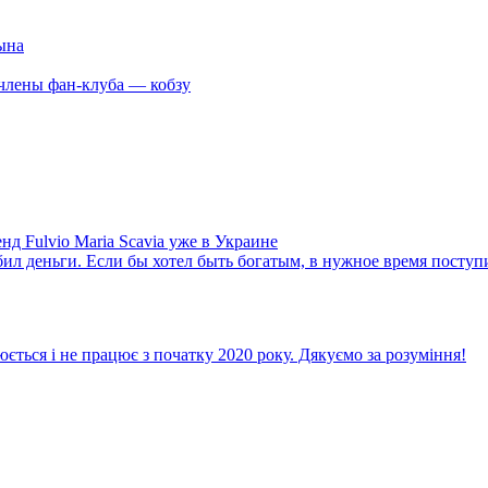
ына
члены фан-клуба — кобзу
д Fulvio Maria Scavia уже в Украине
 деньги. Если бы хотел быть богатым, в нужное время поступи
ється і не працює з початку 2020 року. Дякуємо за розуміння!