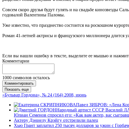
Совсем скоро друзья будут гулять и на свадьбе кинозвезды 
годовалой Валентины Паломы.
Уже известно, что празднество состоится на роскошном курорт
Роман 41-летней актрисы и французского миллионера длится уж
Если вы нашли ошибку в тексте, выделите ее мышью и нажмите
Комментарии
1000
символов осталось
Комментировать
Показать еще
«Бульвар Гордона», № 24 (164) 2008, июнь
Павел ЗИБРОВ: «Лена Кори
Народный артист СССР Василий ЛАН
Юлиан Семенов спросил его: «Как вам актер, вас сыграв
Актеру Дэниелу Крэйгу отстрелили палец
Хью Грант заплатил 250 тысяч долларов за ужин с Горба