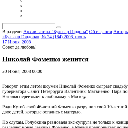
В разделе:
Архив газеты "Бульвар Гордона"
Об издании
Автор
«Бульвар Гордона», № 24 (164) 2008, июнь
17 Июня, 2008
Совет да любовь!
Николай Фоменко женится
20 Июня, 2008 00:00
Говорят, этим летом шоумен Николай Фоменко сыграет свадьбу 
губернатора Санкт-Петербурга Валентины Матвиенко. Пара поз
Наталья переезжает к любимому в Москву.
Ради Кутобаевой 46-летний Фоменко разрушил свой 10-летний 
двое детей, которые остались с матерью.
По слухам, Голубкина ревновала экс-супруга не только к жен
разделяет новая девушка Фоменко, а Мария предпочитает лош