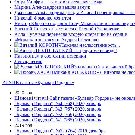
Опра Уинфри — самая влиятельная звезда
Марина Александрова вышла замуж
Джессика Альба родила дочь, а Алиса Гребенщикова — с
Николай Фоменко женится
Виктор Ющенко подарил Полу Маккартни вышиванку, а 
Евгений Петросян раcстался с Еленой Степаненко
Алла Пугачева перенесла вторую операцию на сердце
«Милан» отказался от Андрея Шевченко
Тяжелая наследственность...
Ты целуй меня везде!
Патриотизм в состоянии истерики
Лейся, песня!
Знаменитый итальянский брен
Михаил КОЗАКОВ: «Я никогда не любил
АРХИВ газеты «Бульвар Гордона»
2020 год
Шановні читачі! Сайт газети «Бульвар Гордона» не оновлю
"Бульвар Гордона", №4 (768) 2020, январь
"Бульвар Гордона", №3 (767) 2020, январь
"Бульвар Гордона", №2 (766) 2020, январь
"Бульвар Гордона", №1 (765) 2020, январь
2019 год
"Бульвар Гордона", №52 (764) 2019, декабрь