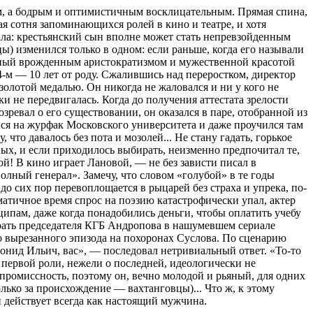
, а бодрым и оптимистичным восклицательным. Прямая спина,
ая сотня запоминающихся ролей в кино и театре, и хотя
зала: крестьянский сын вполне может стать непревзойденным
) изменился только в одном: если раньше, когда его называли
ленный врожденным аристократизмом и мужественной красотой
4-м — 10 лет от роду. Сжалившись над переростком, директор
золотой медалью. Он никогда не жаловался и ни у кого не
и не передвигалась. Когда до получения аттестата зрелости
зревал о его существовании, он оказался в паре, отобранной из
ался на журфак Московского университета и даже проучился там
что давалось без пота и мозолей... Не стану гадать, горькое
ых, и если приходилось выбирать, неизменно предпочитал те,
ой! В кино играет Лановой, — не без зависти писал в
олный генерал». Замечу, что словом «голубой» в те годы
 сих пор перевоплощается в рыцарей без страха и упрека, по-
гматичное время спрос на поэзию катастрофически упал, актер
ципам, даже когда понадобились деньги, чтобы оплатить учебу
грать председателя КГБ Андропова в нашумевшем сериале
о вырезанного эпизода на похоронах Суслова. По сценарию
онид Ильич, вас», — последовал нетривиальный ответ. «То-то
 первой роли, нежели о последней, идеологически не
мпромиссность, поэтому он, вечно молодой и рьяный, для одних
лько за происхождение — вахтанговцы)... Что ж, к этому
 действует всегда как настоящий мужчина.