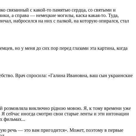
пко связанный с какой-то памятью сердца, со святыми и
ки, а справа — немецкие могилы, каска какая-то. Туда,
чал, набросился на них с палкой, на которую опирался, стал
мцев, но у меня до сих пор перед глазами эта картина, когда
шебство. Врач спросила: «Галина Ивановна, ваш сын украинские
ной розмовляла виключно рiдною мовою. Я, к тому времени уже
». Я сейчас иногда смотрю свои старые ленты и эти интонации
х фильмах...
ую речь — это вам пригодится». Может, поэтому в первые
ол.