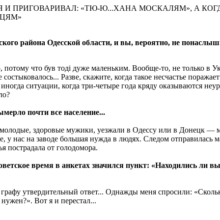
Я И ПРИГОВАРИВАЛ: «ТЮ-Ю...ХАНА МОСКАЛЯМ», А КО
МЦЯМ»
го района Одесской области, и вы, вероятно, не понаслышке
, потому что був тодi дуже маленьким. Вообще-то, не только в У
остыковалось... Разве, скажите, когда такое несчастье поражает 
 иногда ситуации, когда три-четыре года кряду оказываются н
ло?
ымерло почти все население...
ь молодые, здоровые мужики, уезжали в Одессу или в Донецк — м
е, у нас на заводе большая нужда в людях. Следом отправилась м
мья пострадала от голодомора.
оветское время в анкетах значился пункт: «Находились ли в
у графу утвердительный ответ... Однажды меня спросили: «Сколь
нужен?». Вот я и перестал...