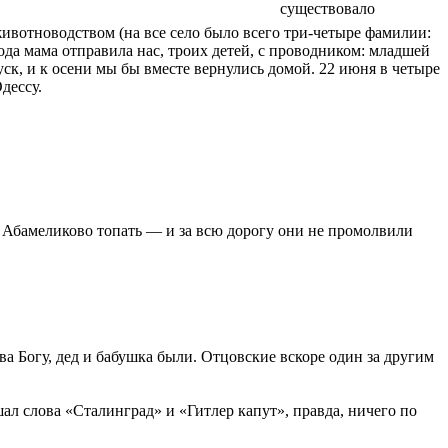
существовало
вотноводством (на все село было всего три-четыре фамилии:
ода мама отправила нас, троих детей, с проводником: младшей
уск, и к осени мы бы вместе вернулись домой. 22 июня в четыре
дессу.
 Абамеликово топать — и за всю дорогу они не промолвили
ва Богу, дед и бабушка были. Отцовские вскоре один за другим
ал слова «Сталинград» и «Гитлер капут», правда, ничего по