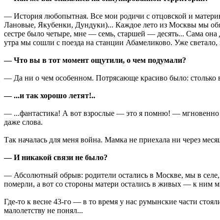
— История любопытная. Все мои родичи с отцовской и материн
Лановые, Якубенки, Дундуки)... Каждое лето из Москвы мы обя
сестре было четыре, мне — семь, старшей — десять... Сама она
утра мы сошли с поезда на станции Абамеликово. Уже светало, 
— Что вы в тот момент ощутили, о чем подумали?
— Да ни о чем особенном. Потрясающе красиво было: столько в 
— ...и так хорошо летят!..
— ...фантастика! А вот взрослые — это я помню! — мгновенно
даже слова.
Так началась для меня война. Мамка не приехала ни через месяц, 
— И никакой связи не было?
— Абсолютный обрыв: родители остались в Москве, мы в селе, о
померли, а вот со стороны матери остались в живых — к ним м
Где-то к весне 43-го — в то время у нас румынские части стоя
малолетству не понял...