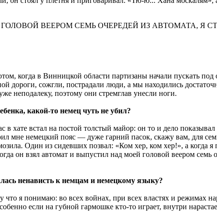
и, он стоял у плетня и приговаривал: «Тю-ю... Хана москалям», 
ГОЛОВОЙ ВЕЕРОМ СЕМЬ ОЧЕРЕДЕЙ ИЗ АВТОМАТА, Я С
том, когда в Винницкой области партизаны начали пускать под о
зной дороги, сожгли, пострадали люди, а мы находились достаточ
уже неподалеку, поэтому они стремглав унесли ноги.
ебенка, какой-то немец чуть не убил?
с в хате встал на постой толстый майор: он то и дело показывал
ил мне немецкий пояс — дуже гарний пасок, скажу вам, для семи
ила. Один из сидевших позвал: «Ком хер, ком хер!», а когда я п
огда он взял автомат и выпустил над моей головой веером семь о
алась ненависть к немцам и немецкому языку?
 что я понимаю: во всех войнах, при всех властях и режимах на
собенно если на губной гармошке кто-то играет, внутри нарастае