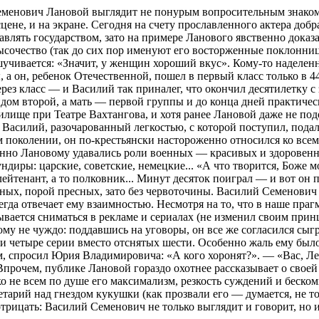
Семенович Лановой выглядит не понурым вопросительным знаком
ене, и на экране. Сегодня на счету прославленного актера добр
равлять государством, зато на примере Ланового явственно дока
сочество (так до сих пор именуют его восторженные поклонницы
отшучивается: «Значит, у женщин хороший вкус». Кому-то наде
а он, ребенок Отечественной, пошел в первый класс только в 4
рез класс — и Василий так приналег, что окончил десятилетку с 
идом второй, а мать — первой группы и до конца дней практическ
чилище при Театре Вахтангова, и хотя ранее Лановой даже не подо
но Василий, разочарованный легкостью, с которой поступил, под
м поколении, он по-крестьянски настороженно относился ко всему, 
бенно Лановому удавались роли военных — красивых и здоровенн
диры: царские, советские, немецкие... «А что творится, Боже м
йтенант, а то полковник... Минут десяток поиграл — и вот он п
х, порой пресных, зато без червоточины. Василий Семенович до
егда отвечает ему взаимностью. Несмотря на то, что в наше пра
ывается сниматься в рекламе и сериалах (не изменил своим прин
ому не чуждо: поддавшись на уговоры, он все же согласился сы
ли четыре серии вместо отснятых шести. Особенно жаль ему был
, спросил Юрия Владимировича: «А кого хоронят?». — «Вас, Ле
Впрочем, публике Лановой гораздо охотнее рассказывает о своей
ко не всем по душе его максимализм, резкость суждений и беско
тарий над гнездом кукушки (как прозвали его — думается, не то
трицать: Василий Семенович не только выглядит и говорит, но и