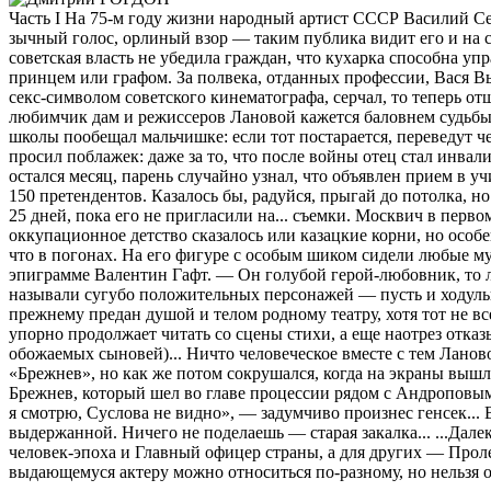
Часть I На 75-м году жизни народный артист СССР Василий 
зычный голос, орлиный взор — таким публика видит его и на сц
советская власть не убедила граждан, что кухарка способна уп
принцем или графом. За полвека, отданных профессии, Вася Вы
секс-символом советского кинематографа, серчал, то теперь 
любимчик дам и режиссеров Лановой кажется баловнем судьбы, 
школы пообещал мальчишке: если тот постарается, переведут че
просил поблажек: даже за то, что после войны отец стал инвал
остался месяц, парень случайно узнал, что объявлен прием в у
150 претендентов. Казалось бы, радуйся, прыгай до потолка, 
25 дней, пока его не пригласили на... съемки. Москвич в перво
оккупационное детство сказалось или казацкие корни, но осо
что в погонах. На его фигуре с особым шиком сидели любые мун
эпиграмме Валентин Гафт. — Он голубой герой-любовник, то ле
называли сугубо положительных персонажей — пусть и ходульны
прежнему предан душой и телом родному театру, хотя тот не вс
упорно продолжает читать со сцены стихи, а еще наотрез отказ
обожаемых сыновей)... Ничто человеческое вместе с тем Ланов
«Брежнев», но как же потом сокрушался, когда на экраны выш
Брежнев, который шел во главе процессии рядом с Андроповым
я смотрю, Суслова не видно», — задумчиво произнес генсек... 
выдержанной. Ничего не поделаешь — старая закалка... ...Дале
человек-эпоха и Главный офицер страны, а для других — Проле
выдающемуся актеру можно относиться по-разному, но нельзя о