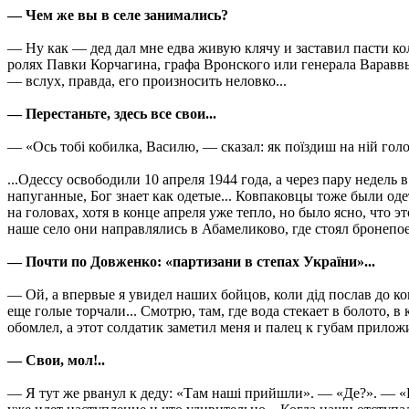
— Чем же вы в селе занимались?
— Ну как — дед дал мне едва живую клячу и заставил пасти кол
ролях Павки Корчагина, графа Вронского или генерала Вараввы
— вслух, правда, его произносить неловко...
— Перестаньте, здесь все свои...
— «Ось тобi кобилка, Василю, — сказал: як поїздиш на нiй голо
...Одессу освободили 10 апреля 1944 года, а через пару недел
напуганные, Бог знает как одетые... Ковпаковцы тоже были од
на головах, хотя в конце апреля уже тепло, но было ясно, что
наше село они направлялись в Абамеликово, где стоял бронепое
— Почти по Довженко: «партизани в степах України»...
— Ой, а впервые я увидел наших бойцов, коли дiд послав до коп
еще голые торчали... Смотрю, там, где вода стекает в болото, 
обомлел, а этот солдатик заметил меня и палец к губам приложи
— Свои, мол!..
— Я тут же рванул к деду: «Там нашi прийшли». — «Де?». — «Б