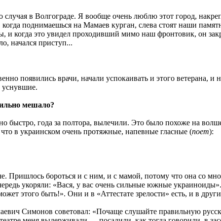
о случая в Волгограде. Я вообще очень люблю этот город, накре
когда поднимаешься на Мамаев курган, слева стоят наши памятни
, и когда это увидел проходивший мимо наш фронтовик, он закри
ло, начался приступ...
нно появились врачи, начали успокаивать и этого ветерана, и не
о уснувшие.
сильно мешало?
чно быстро, года за полтора, вылечили. Это было похоже на вол
м, что в украинском очень протяжные, напевные гласные (
поет
):
че. Пришлось бороться и с ним, и с мамой, потому что она со м
 очередь укоряли: «Вася, у вас очень сильные южные украиноиды
может этого быть!». Они и в «Аттестате зрелости» есть, и в други
аевич Симонов советовал: «Почаще слушайте правильную русск
в театре меня выдерживали — посадили, как тогда говорили, в зас