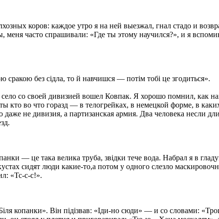
хозных коров: каждое утро я на ней выезжал, гнал стадо и возвр
, меня часто спрашивали: «Где ты этому научился?», и я вспом
ю сракою без сiдла, то й навчишся — потiм тобi це згодиться».
ь в село со своей дивизией вошел Ковпак. Я хорошо помнил, как
еты кто во что горазд — в телогрейках, в немецкой форме, в ка
 это даже не дивизия, а партизанская армия. Два человека несл
зд.
анки — це така велика труба, звiдки тече вода. Набрал я в гладу
в кустах сидят люди какие-то,а потом у одного слезло маскировоч
л: «Тс-с-с!».
iля копанки». Вiн пiдiзвав: «Iди-но сюди» — и со словами: «Тр