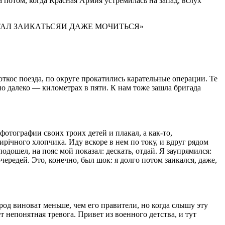
а потом, когда Красная Армия устремилась на запад, вслух
ТАЛ ЗАИКАТЬСЯИ ДАЖЕ МОЧИТЬСЯ»
ткос поезда, по округе прокатились карательные операции. Те
но далеко — километрах в пяти. К нам тоже зашла бригада
 фотографии своих троих детей и плакал, а как-то,
рiчного хлопчика. Иду вскоре в нем по току, и вдруг рядом
одошел, на пояс мой показал: дескать, отдай. Я заупрямился:
чередей. Это, конечно, был шок: я долго потом заикался, даже,
род виноват меньше, чем его правители, но когда слышу эту
т непонятная тревога. Привет из военного детства, и тут