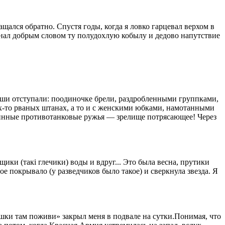
ащался обратно. Спустя годы, когда я ловко гарцевал верхом в
инал добрым словом ту полудохлую кобылу и дедово напутствие
 наши отступали: поодиночке брели, раздробленными группками,
ких-то рваных штанах, а то и с женскими юбками, намотанными
и длинные противотанковые ружья — зрелище потрясающее! Через
щики (такi глечики) воды и вдруг... Это была весна, прутики
ное покрывало (у разведчиков было такое) и сверкнула звезда. Я
ошки там поживи» закрыл меня в подвале на сутки.Понимая, что