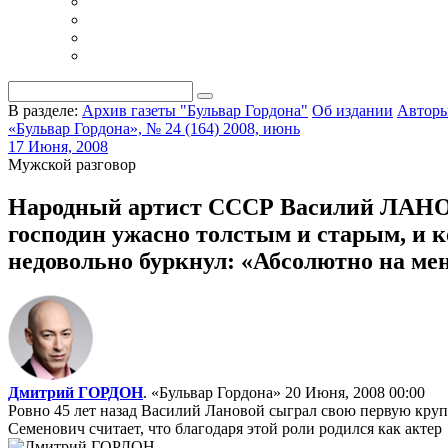
В разделе:
Архив газеты "Бульвар Гордона"
Об издании
Автор
«Бульвар Гордона», № 24 (164) 2008, июнь
17 Июня, 2008
Мужской разговор
Народный артист СССР Василий ЛАНОВ
господин ужасно толстым и старым, и к
недовольно буркнул: «Абсолютно на мен
Дмитрий ГОРДОН
. «Бульвар Гордона»
20 Июня, 2008 00:00
Ровно 45 лет назад Василий Лановой сыграл свою первую кру
Семенович считает, что благодаря этой роли родился как актер