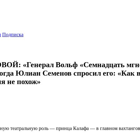
ы
Подписка
ОЙ: «Генерал Вольф «Семнадцать мгнов
огда Юлиан Семенов спросил его: «Как в
я не похож»
пную театральную роль — принца Калафа — в главном вахтанго