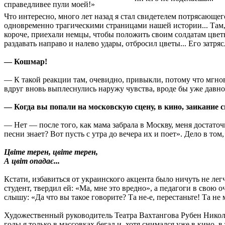
справедливее пули моей!»
Что интересно, много лет назад я стал свидетелем потрясающег
одновременно трагическими страницами нашей истории... Там, 
короче, приехали немцы, чтобы положить своим солдатам цветы
раздавать направо и налево удары, отбросил цветы... Его затряс
— Кошмар!
— К такой реакции там, очевидно, привыкли, потому что мгнове
вдруг вновь выплеснулись наружу чувства, вроде бы уже давн
— Когда вы попали на московскую сцену, в кино, заикание 
— Нет — после того, как мама забрала в Москву, меня достато
песни знает? Вот пусть с утра до вечера их и поет». Дело в то
Цвiте терен, цвiте терен,
А цвiт опадає...
Кстати, избавиться от украинского акцента было ничуть не лег
студент, твердил ей: «Ма, мне это вредно», а педагоги в свою
слышу: «Да что вы такое говорите? Та не-е, перестаньте! Та не 
Художественный руководитель Театра Вахтангова Рубен Никол
годы я только в массовках бегал и, хотя снимался уже в кино, 