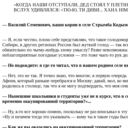
«КОГДА НАШИ ОТСТУПАЛИ, ДЕД СТОЯЛ У ПЛЕТН
ВСЛУХ УДИВЛЯЛСЯ: «ТЮ-Ю, ТИ ДИВИ... ХАНА НI
— Василий Семенович, ваши корни в селе Стрымба Кодымско
— Я, если честно, плохо себе представляю, что такое голодомор
Сибири, в других регионах России был жуткий голод — так все с
обязательно по чьему-нибудь злому умыслу? Разве невозможны
неблагоприятные погодные условия — это тоже чьих-то рук де
— Но подождите: я где-то читал, что в вашем родном селе в
— Нет, это не так. Я точно знаю, что многие, в первую очеред
Афоня, который раньше перебрался в Москву: давай, мол, ко мн
родились в столице, так что я не могу подтвердить, что моя се
— Нынешние школьники и студенты уже не в курсе, что в с
временно оккупированной территории?»...
— Ну, я-то все хорошо помню, поскольку не раз вписывал в эт
«Ну и незачем тогда это указывать — кому ты в такие годы был 
— Как же вы оказались на оккупированной территории?