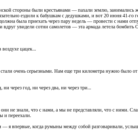
ской стороны были крестьянами — пахали землю, занимались жи
зательно ездили к бабушкам с дедушками, и вот 20 июня 41-го г
 должна была приехать через пару недель — провести с нами отп
и вдруг увидели сотни самолетов — эта армада летела бомбить О
воздухе цацек...
 стали очень серьезными. Нам еще три километра нужно было от
ни через год, ни через два, ни через три...
ни не знали, что с нами, а мы не представляли, что с ними. Сла
ы и переехали.
ли — я впервые, когда румыны между собой разговаривали, услыш