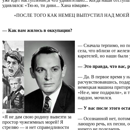
уже идет наступление,и что удивительно... Когда наши отступал
удивлялся: «Тю-ю, ти диви... Хана нiмцям».
«ПОСЛЕ ТОГО КАК НЕМЕЦ ВЫПУСТИЛ НАД МОЕЙ 
— Как вам жилось в оккупации?
— Сначала терпимо, но по
села, что вблизи от желе
карателей, но наши были 
— Это правда, что вас, р
— Да. В первое время у на
расчувствовавшись, подар
немецкая машина притормоз
«Не-е, мне подарили», и т
пардон, мочился.
— У вас после этого ост
«Я не дам свою родину вывезти за
— Осознанной нет, потому
простор чужеземных морей! Я
лающую речь, их песни, о
стреляю — и нет справедливости
ничего не поделаешь...