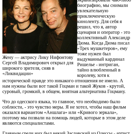
биографию, мы снимали
увлекательную
приключенческую
киноленту. Для себя я
решил, что я, автор
сценария и оператор - это
коллективный Александр
Дюма. Когда Дюма писал
«Трех мушкетеров», ему
тоже нужен был
Жену — актрису Лику Нифонтову
выдуманный кардинал
Сергей Владимирович открыл для
Ришелье - интриган,
широкого зрителя, сняв в
тайно влюбленный в
«Ликвидации»
королеву, хотя к
исторической правде это никакого отношения не имело. А
нам нужны были вот такой Гоцман и такой Жуков - крутой,
суровый, громкий, в общем, внятная альтернатива Гоцману.
Что до одесского языка, то главное, что необходимо было
соблюсти, - это чувство меры. Я не хотел, чтобы наш фильм
оказался вариантом «Аншлага» или «Кривого зеркала»,
поэтому мы позвали на помощь людей, которые в этом деле
являются специалистами.
Главным среди них был некий Заславский из Одессы - артист,