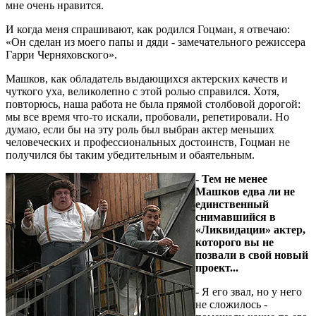
мне очень нравится.
И когда меня спрашивают, как родился Гоцман, я отвечаю:
«Он сделан из моего папы и дяди - замечательного режиссера
Гарри Черняховского».
Машков, как обладатель выдающихся актерских качеств и
чуткого уха, великолепно с этой ролью справился. Хотя,
повторюсь, наша работа не была прямой столбовой дорогой:
мы все время что-то искали, пробовали, репетировали. Но
думаю, если бы на эту роль был выбран актер меньших
человеческих и профессиональных достоинств, Гоцман не
получился бы таким убедительным и обаятельным.
- Тем не менее
Машков едва ли не
единственный
снимавшийся в
«Ликвидации» актер,
которого вы не
позвали в свой новый
проект...
- Я его звал, но у него
не сложилось -