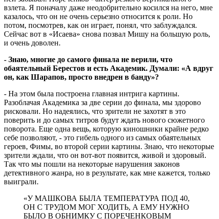
взлета. Я поначалу даже неодобрительно косился на него, мне
казалось, что он не очень серьезно относится к роли. Но
потом, посмотрев, как он играет, понял, что заблуждался.
Сейчас вот в «Исаева» снова позвал Мишу на большую роль,
и очень доволен.
- Знаю, многие до самого финала не верили, что
обаятельный Берестов и есть Академик. Думали: «А вдруг
он, как Шарапов, просто внедрен в банду»?
- На этом была построена главная интрига картины.
Разоблачая Академика за две серии до финала, мы здорово
рисковали. Но надеялись, что зрители не захотят в это
поверить и до самых титров будут ждать нового сюжетного
поворота. Еще одна вещь, которую киношники крайне редко
себе позволяют, - это гибель одного из самых обаятельных
героев, Фимы, во второй серии картины. Знаю, что некоторые
зрители ждали, что он вот-вот появится, живой и здоровый.
Так что мы пошли на некоторые нарушения законов
детективного жанра, но в результате, как мне кажется, только
выиграли.
«У МАШКОВА БЫЛА ТЕМПЕРАТУРА ПОД 40,
ОН С ТРУДОМ МОГ ХОДИТЬ, А ЕМУ НУЖНО
БЫЛО В ОБНИМКУ С ПОРЕЧЕНКОВЫМ