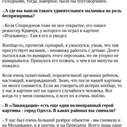
голодными, тогда, наверное, были бы посговорчивее.
- А где вы нашли такого удивительного мальчика на роль
беспризорника?
- Коля Спиридонов тоже не мое открытие, его нашел
режиссер Кравчук, у которого он играл в картине
«Итальянец». Там я его и увидел.
Вообще-то, прочитав сценарий, я ужаснулся, узнав, что там
присутствует мальчик, - ненавижу работать с детьми. Долго
пытался как-то вымарать этого персонажа, но он упорно не
вымарывался. Пришлось его позвать, о чем я ни минуты не
пожалел.
Коля очень талантливый, поразительной органики ребенок,
настоящий, взаправдашний. Знаю, что после нашей картины
он много снимается. Если же говорить об актерах вообще, то
у нас в картине нет ни одного случайного человека. Все
когда-то у меня снимались, и всех их я очень люблю.
- В «Ликвидации» есть еще один полноправный герой
картины - город Одесса. В каких районах вы снимали?
- У нас был очень большой разброс объектов - мы снимали и
на Молдаванке, и в центре, и на Пересыпи. Всего лишь один