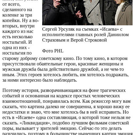
от всего,
сделанного на
коленке за три
копейки. Ну а во-
вторых, внутри
Сергей Урсуляк на съемках «Исаева» с
каждого из нас
исполнителями главных ролей Даниилом
есть несколько
Страховым и Верой Строковой
ностальгий. И
одна из них -
Фото PHL
ностальгия по
старому доброму советскому кино. По тому кино, в котором
присутствовали обаятельные герои, красивые женщины и
мужская дружба была действительно дружбой, а не чем-то
иным. Этих героев хотелось любить, им хотелось подражать,
за ними интересно было наблюдать.
Поэтому история, разворачивающаяся на фоне трагических
событий и основанная на кодексе простых человеческих
взаимоотношений, понравилась всем. Как режиссер могу вам
сказать, что картина далеко не совершенна, я хорошо вижу ее
недостатки и знаю, что мне хотелось бы в ней исправить. Но
есть в «Исаеве» одна составляющая, о которой тоже нельзя не
сказать. «Ликвидация», подобно лучшим фильмам советской
поры, вызывает у зрителей эмоцию. Сейчас-то это делать
разучились, поэтому в большинстве нынешних картин эмоция