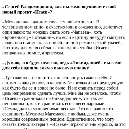
- Сергей Владимирович, как вы сами оцениваете свой
новый проект «Исаев»?
- Моя оценка в данном случае мало что значит. В
телевизионном кино, к счастью или к сожалению, действует
один закон: ты можешь снять хоть «Чапаева», хоть
«Броненосец «Потемкин», но если картину не будут смотреть
люди, она станет только твоей личной режиссерской удачей.
Поэтому для меня сейчас важно одно - чтобы «Исаев»
понравился не мне, а зрителям.
- Думаю, это будет нелегко, ведь «Ликвидацией» вы сами
для себя подняли такую высокую планку.
- Тут главное - не пытаться переплюнуть самого себя. И
снимать каждую новую картину без оглядки на предыдущую,
как будто бы ее и вовсе не было. И не ставить перед собой
цель непременно сделать лучше. Мне бы не хотелось, чтобы
«Исаева» сравнивали с «Ликвидацией», это так же
неправильно, как и сравнивать его с легендарными
«Семнадцатью мгновениями весны». Это все равно что
сравнивать Муслима Магомаева с любым, даже очень
хорошим современным певцом. Единственное, что могу
сказать точно: актеры в «Исаеве» играют очень хорошо, за это