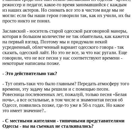
режиссер и педагог, какое-то время занимавшийся с каждым
из наших актеров. Но снимать все это в чистом виде мы не
могли: если бы наши герои говорили так, как их учили, их бы
просто никто не понял.
Заславский - носитель старой одесской разговорной манеры,
которая в большом количестве не так обаятельна, как кажется
на первый взгляд. Поэтому мы и придумали некий
усредненный, облегченный вариант одесского говора - так
сказать, одесский лайт. Но это не все, за что нас ругали. Еще
говорили, что не все песни у нас соответствуют времени -
некоторые написаны позже.
- Это действительно так?
- Тут опять-таки что было главным? Передать атмосферу того
времени, эту задачу мы решили и с помощью песен.
Ровесница послевоенных лет, пожалуй, только песня «Белая
ночь», а все остальные, в том числе и знаменитая песня об
Одессе, появились позже, где-то уже в 50-х годах. Но какое
это имеет значение?..
- С местными жителями - типичными представителями
Одессы - вы на съемках не сталкивались?