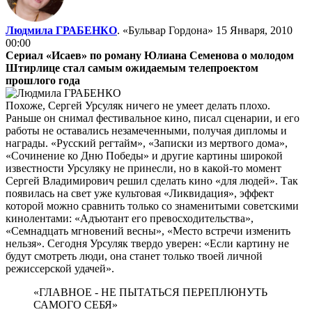
Людмила ГРАБЕНКО
. «Бульвар Гордона»
15 Января, 2010
00:00
Сериал «Исаев» по роману Юлиана Семенова о молодом
Штирлице стал самым ожидаемым телепроектом
прошлого года
Похоже, Сергей Урсуляк ничего не умеет делать плохо.
Раньше он снимал фестивальное кино, писал сценарии, и его
работы не оставались незамеченными, получая дипломы и
награды. «Русский регтайм», «Записки из мертвого дома»,
«Сочинение ко Дню Победы» и другие картины широкой
известности Урсуляку не принесли, но в какой-то момент
Сергей Владимирович решил сделать кино «для людей». Так
появилась на свет уже культовая «Ликвидация», эффект
которой можно сравнить только со знаменитыми советскими
кинолентами: «Адъютант его превосходительства»,
«Семнадцать мгновений весны», «Место встречи изменить
нельзя». Сегодня Урсуляк твердо уверен: «Если картину не
будут смотреть люди, она станет только твоей личной
режиссерской удачей».
«ГЛАВНОЕ - НЕ ПЫТАТЬСЯ ПЕРЕПЛЮНУТЬ
САМОГО СЕБЯ»