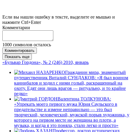
Если вы нашли ошибку в тексте, выделите ее мышью и
нажмите Ctrl+Enter
Комментарии
1000
символов осталось
Комментировать
Показать еще
«Бульвар Гордона», № 2 (246) 2010, январь
Гражданин мира, знаменитый
путешественник Виталий СУНДАКОВ: «Я был воином
каннибалов и ходил с ними голый, раскрашенный на
охоту. Едят они лишь врагов — ритуально, и то крайне
редко»
Валентина ТОЛКУНОВА:
«Упрекать моего первого мужа Юрия Саульского в
предательстве и измене неправильно — это был
творческий, человеческий, мужской порыв художника, у
которого на первом месте не женщина во плоти, а
музыка, и когда я это поняла, стало легко и просто»
Профессор, доктор исторических