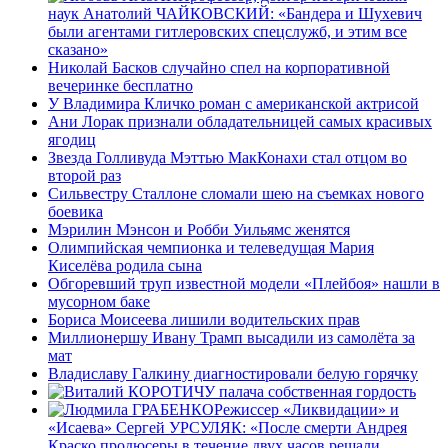
наук Анатолий ЧАЙКОВСКИЙ: «Бандера и Шухевич
были агентами гитлеровских спецслужб, и этим все
сказано»
Николай Басков случайно спел на корпоративной
вечеринке бесплатно
У Владимира Кличко роман с американской актрисой
Ани Лорак признали обладательницей самых красивых
ягодиц
Звезда Голливуда Мэттью МакКонахи стал отцом во
второй раз
Сильвестру Сталлоне сломали шею на съемках нового
боевика
Мэрилин Мэнсон и Робби Уильямс женятся
Олимпийская чемпионка и телеведущая Мария
Киселёва родила сына
Обгоревший труп известной модели «Плейбоя» нашли в
мусорном баке
Бориса Моисеева лишили водительских прав
Миллионершу Ивану Трамп высадили из самолёта за
мат
Владиславу Галкину диагностировали белую горячку
У палача собственная гордость
Режиссер «Ликвидации» и
«Исаева» Сергей УРСУЛЯК: «После смерти Андрея
Краско продюсеры в течение двух часов решали,