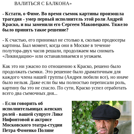
ВАЛИТЬСЯ С БАЛКОНА»
- Кстати, о Фиме. Во время съемок картины произошла
трагедия - умер первый исполнитель этой роли Андрей
Краско, и вы заменили его Сергеем Маковецким. Тяжело
было принять такое решение?
- К счастью, его принимал не столько я, сколько продюсеры
картины. Был момент, когда они в Москве в течение
полутора-двух часов решали, продолжаем мы снимать
«Ликвидацию» или останавливаемся и уезжаем.
Как это ни ужасно по отношению к Краско, решено было
продолжать съемки. Это решение было драматичным для
каждого члена нашей группы (Андрея любили все), но иначе
было нельзя. Даже если бы мы полностью переписали роль,
картину бы это не спасло. По сути, Краско успел отработать
всего два съемочных дня...
- Если говорить об
исполнительницах женских
ролей - вашей супруге Лике
Нифонтовой и актрисе
Московского театра-студии
Петра Фоменко Полине