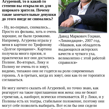
Агуреевой, то в какой-то
степени вы открыли их для
широкого зрителя. Почему
такие замечательные девушки
до этого нигде не снимались?
- Ну, во-первых, снимались...
Просто их фильмы, хоть и очень
хорошие, не были громкими.
Давид Маркович Гоцман,
Например, Агуреева играла у
«Ликвидация», 2007 год.
меня в картине по Трифонову
«Машков, как обладатель
«Долгое прощание». Картина
выдающихся актерских
получила много призов, и
качеств и чуткого уха,
практически все они достались
великолепно с этой работой
Полине. Во-вторых, Лику и
справился»
Полину не очень-то и зовут,
видимо, типажно они не годятся на роли современных
героинь. А в-третьих, когда их зовут, они как-то не торопятся
соглашаться.
Не могу ничего сказать об Агуреевой, но точно знаю, как
реагирует на такие приглашения моя жена: она не бежит
стремглав, а, наоборот, всячески отнекивается. И у Лики, и у
Полины есть их театры, стабильное положение, поэтому они
могут себе позволить выбирать. Вот если бы они сидели