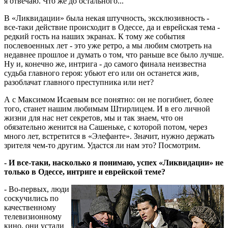
я отвечаю. Что же до остального...
В «Ликвидации» была некая штучность, эксклюзивность -
все-таки действие происходит в Одессе, да и еврейская тема -
редкий гость на наших экранах. К тому же события
послевоенных лет - это уже ретро, а мы любим смотреть на
недавнее прошлое и думать о том, что раньше все было лучше.
Ну и, конечно же, интрига - до самого финала неизвестна
судьба главного героя: убьют его или он останется жив,
разоблачат главного преступника или нет?
А с Максимом Исаевым все понятно: он не погибнет, более
того, станет нашим любимым Штирлицем. И в его личной
жизни для нас нет секретов, мы и так знаем, что он
обязательно женится на Сашеньке, с которой потом, через
много лет, встретится в «Элефанте». Значит, нужно держать
зрителя чем-то другим. Удастся ли нам это? Посмотрим.
- И все-таки, насколько я понимаю, успех «Ликвидации» не
только в Одессе, интриге и еврейской теме?
- Во-первых, люди
соскучились по
качественному
телевизионному
кино, они устали