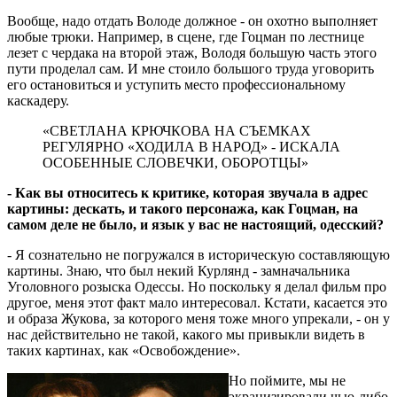
Вообще, надо отдать Володе должное - он охотно выполняет
любые трюки. Например, в сцене, где Гоцман по лестнице
лезет с чердака на второй этаж, Володя большую часть этого
пути проделал сам. И мне стоило большого труда уговорить
его остановиться и уступить место профессиональному
каскадеру.
«СВЕТЛАНА КРЮЧКОВА НА СЪЕМКАХ
РЕГУЛЯРНО «ХОДИЛА В НАРОД» - ИСКАЛА
ОСОБЕННЫЕ СЛОВЕЧКИ, ОБОРОТЦЫ»
- Как вы относитесь к критике, которая звучала в адрес
картины: дескать, и такого персонажа, как Гоцман, на
самом деле не было, и язык у вас не настоящий, одесский?
- Я сознательно не погружался в историческую составляющую
картины. Знаю, что был некий Курлянд - замначальника
Уголовного розыска Одессы. Но поскольку я делал фильм про
другое, меня этот факт мало интересовал. Кстати, касается это
и образа Жукова, за которого меня тоже много упрекали, - он у
нас действительно не такой, какого мы привыкли видеть в
таких картинах, как «Освобождение».
Но поймите, мы не
экранизировали чью-либо