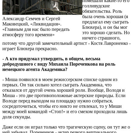
помешали какие-то его
голливудские
обязательства. Роль
была очень хорошая (я
Александр Семчев и Сергей
предлагал ему сыграть
Маковецкий, «Ликвидация».
Блюхера), и он бы мог
«Главным для нас было передать
это хорошо сделать. Но
атмосферу того времени»
ничего страшного,
потому что другой замечательный артист - Костя Лавроненко -
играет Блюхера прекрасно.
- А кто придумал утвердить, в общем, весьма
добродушного с виду Михаила Пореченкова на роль
немецкого агента Академика?
- Миша появился в моем режиссерском списке одним из
первых. Он так сильно хотел сыграть Академика, что
отказался от другой очень хорошей роли. Вообще, Володя и
Миша - это две противоположные актерские природы. Если
Володе перед выходом на площадку нужно собраться,
сосредоточиться, чтобы его никто не отвлекал, то у Миши
между моей командой «Стоп!» и его смехом проходила лишь
доля секунды.
Даже если он играл только что трагическую сцену, он тут же о
ней забывал. Пореченков - актер резкого вертикального