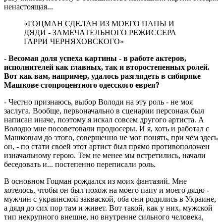
ненастоящая...
«ГОЦМАН СДЕЛАН ИЗ МОЕГО ПАПЫ И
ДЯДИ - ЗАМЕЧАТЕЛЬНОГО РЕЖИССЕРА
ГАРРИ ЧЕРНЯХОВСКОГО»
- Весомая доля успеха картины - в работе актеров,
исполнителей как главных, так и второстепенных ролей.
Вот как вам, например, удалось разглядеть в сибиряке
Машкове стопроцентного одесского еврея?
- Честно признаюсь, выбор Володи на эту роль - не моя
заслуга. Вообще, первоначально в сценарии персонаж был
написан иначе, поэтому я искал совсем другого артиста. А
Володю мне посоветовали продюсеры. И я, хоть и работал с
Машковым до этого, совершенно не мог понять, при чем здесь
он, - по стати своей этот артист был прямо противоположен
изначальному герою. Тем не менее мы встретились, начали
беседовать и... постепенно переписали роль.
В основном Гоцман рождался из моих фантазий. Мне
хотелось, чтобы он был похож на моего папу и моего дядю -
мужчин с украинской закваской, оба они родились в Украине,
а дядя до сих пор там и живет. Вот такой, как у них, мужской
тип некрупного внешне, но внутренне сильного человека,