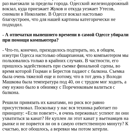
раз выезжали за пределы города. Одесский железнодорожный
вокзал, куда приезжает Жуков и откуда уезжает Утесов,
снимали в Николаеве. В Одессе вокзал настолько
благоустроен, что для нашей картины категорически не
подходил.
- А отпечатки нынешнего времени в самой Одессе убирали
при помощи компьютера?
- Что-то, конечно, приходилось подтирать, но, в общем,
изнутри Одесса настолько обшарпанная, что компьютером мы
пользовались только в крайних случаях. В частности, его
пришлось задействовать при съемке финальной сцены, во
время которой Гоцман и Берестов падают с балкона. Съемка
была очень тяжелой еще и потому, что в тот день у Володи
Машкова была температура под 40, он с трудом мог ходить, а
ему нужно было в обнимку с Пореченковым валиться с
балкона.
Решили привязать их канатами, но риск все равно
присутствовал. Поскольку у нас вся техника работает по
принципу: «Если повезет», я очень переживал: успеют ли они
ухватиться за канат? Не куплен ли этот канат у вьетнамцев на
рынке и не порвется ли он в самую ответственную минуту? К
счастью, все обошлось, а веревки мы потом затерли.