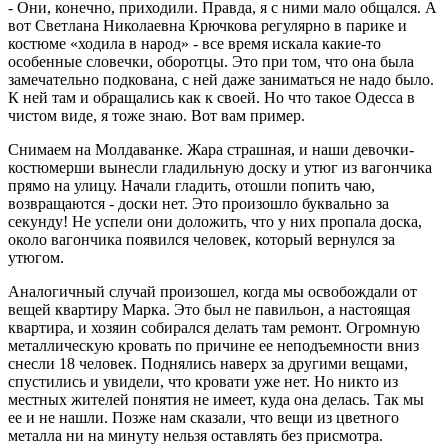
- Они, конечно, приходили. Правда, я с ними мало общался. А
вот Светлана Николаевна Крючкова регулярно в парике и
костюме «ходила в народ» - все время искала какие-то
особенные словечки, оборотцы. Это при том, что она была
замечательно подкована, с ней даже заниматься не надо было.
К ней там и обращались как к своей. Но что такое Одесса в
чистом виде, я тоже знаю. Вот вам пример.
Снимаем на Молдаванке. Жара страшная, и наши девочки-
костюмерши вынесли гладильную доску и утюг из вагончика
прямо на улицу. Начали гладить, отошли попить чаю,
возвращаются - доски нет. Это произошло буквально за
секунду! Не успели они доложить, что у них пропала доска,
около вагончика появился человек, который вернулся за
утюгом.
Аналогичный случай произошел, когда мы освобождали от
вещей квартиру Марка. Это был не павильон, а настоящая
квартира, и хозяин собирался делать там ремонт. Огромную
металлическую кровать по причине ее неподъемности вниз
снесли 18 человек. Поднялись наверх за другими вещами,
спустились и увидели, что кровати уже нет. Но никто из
местных жителей понятия не имеет, куда она делась. Так мы
ее и не нашли. Позже нам сказали, что вещи из цветного
металла ни на минуту нельзя оставлять без присмотра.