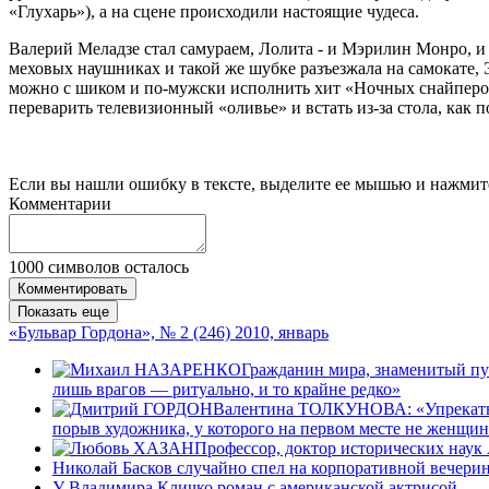
«Глухарь»), а на сцене происходили настоящие чудеса.
Валерий Меладзе стал самураем, Лолита - и Мэрилин Монро, и
меховых наушниках и такой же шубке разъезжала на самокате, 
можно с шиком и по-мужски исполнить хит «Ночных снайперов»
переварить телевизионный «оливье» и встать из-за стола, как п
Если вы нашли ошибку в тексте, выделите ее мышью и нажмите
Комментарии
1000
символов осталось
Комментировать
Показать еще
«Бульвар Гордона», № 2 (246) 2010, январь
Гражданин мира, знаменитый пу
лишь врагов — ритуально, и то крайне редко»
Валентина ТОЛКУНОВА: «Упрекать м
порыв художника, у которого на первом месте не женщина 
Профессор, доктор исторических нау
Николай Басков случайно спел на корпоративной вечери
У Владимира Кличко роман с американской актрисой