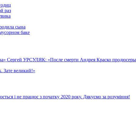
годиц
й раз
евика
родила сына
мусорном баке
а» Сергей УРСУЛЯК: «После смерти Андрея Краско продюсеры в
к. Зате великий!»
ється і не працює з початку 2020 року. Дякуємо за розуміння!