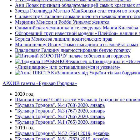
Ани Лорак признали обладательницей самых красивых я
Звезда Голливуда Мэттью МакКонахи стал отцом во второ
Сильвестру Сталлоне сломали шею на съемках нового бо
Мэрилин Мэнсон и Робби Уильямс женятся
Олимпийская чемпионка и телеведущая Мария Киселёва 
Обгоревший труп известной модели «Плейбоя» нашли в 
Бориса Моисеева лишили водительских прав
Миллионершу Ивану Трамп высадили из самолёта за мат
Владиславу Галкину диагностировали белую горячку
У палача собственная гордость
Режиссер «Ликвидации» и «Исаев
«Ликвидацию» или останавливаемся и уезжаем»
«Залишився вiд України тiльки бардачо
АРХИВ газеты «Бульвар Гордона»
2020 год
Шановні читачі! Сайт газети «Бульвар Гордона» не оновлю
"Бульвар Гордона", №4 (768) 2020, январь
"Бульвар Гордона", №3 (767) 2020, январь
"Бульвар Гордона", №2 (766) 2020, январь
"Бульвар Гордона", №1 (765) 2020, январь
2019 год
"Бульвар Гордона", №52 (764) 2019, декабрь
"Бульвар Гордона", №51 (763) 2019, декабрь