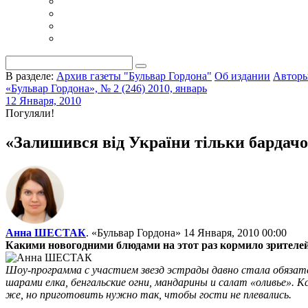
В разделе:
Архив газеты "Бульвар Гордона"
Об издании
Автор
«Бульвар Гордона», № 2 (246) 2010, январь
12 Января, 2010
Погуляли!
«Залишився вiд України тiльки бардачо
Анна ШЕСТАК
. «Бульвар Гордона»
14 Января, 2010 00:00
Какими новогодними блюдами на этот раз кормило зрителей
Шоу-программа с участием звезд эстрады давно стала обязат
шарами елка, бенгальские огни, мандарины и салат «оливье». К
же, но приготовить нужно так, чтобы гости не плевались.