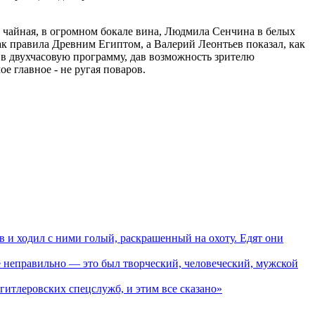
а чайная, в огромном бокале вина, Людмила Сенчина в белых
ак правила Древним Египтом, а Валерий Леонтьев показал, как
в двухчасовую программу, дав возможность зрителю
е главное - не ругая поваров.
 ходил с ними голый, раскрашенный на охоту. Едят они
 неправильно — это был творческий, человеческий, мужской
тлеровских спецслужб, и этим все сказано»