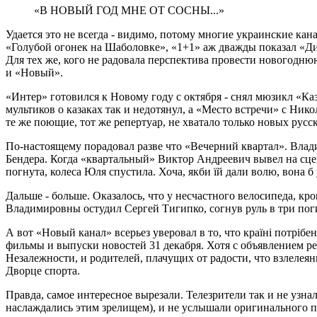
«В НОВЫЙ ГОД МНЕ ОТ СОСНЫ...»
Удается это не всегда - видимо, потому многие украинские ка
«Голубой огонек на Шаболовке», «1+1» аж дважды показал «Ди
Для тех же, кого не радовала перспектива провести новогод
и «Новый».
«Интер» готовился к Новому году с октября - снял мюзикл «К
мультиков о казаках так и недотянул, а «Место встречи» с Ни
те же поющие, тот же репертуар, не хватало только новых русск
По-настоящему порадовал разве что «Вечерний квартал». Влади
Бендера. Когда «квартальный» Виктор Андреевич вывел на сцен
погнута, колеса Юля спустила. Хоча, якби їй дали волю, вона б 
Дальше - больше. Оказалось, что у несчастного велосипеда, кр
Владимировны остудил Сергей Тигипко, согнув руль в три погиб
А вот «Новый канал» всерьез уверовал в то, что країнi потрiбе
фильмы и выпуски новостей 31 декабря. Хотя с объявлением р
Незалежности, и родителей, плачущих от радости, что взлелея
Дворце спорта.
Правда, самое интересное вырезали. Телезрители так и не узна
наслаждались этим зрелищем), и не услышали оригинального по