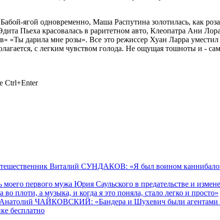
 Бабой-ягой одновременно, Маша Распутина золотилась, как роз
Эдита Пьеха красовалась в раритетном авто, Клеопатра Ани Лор
 «Ты дарила мне розы». Все это режиссер Хуан Ларра уместил 
олагается, с легким чувством голода. Не ощущая тошноты и - само
 Ctrl+Enter
тешественник Виталий СУНДАКОВ: «Я был воином каннибалов и
оего первого мужа Юрия Саульского в предательстве и измене
во плоти, а музыка, и когда я это поняла, стало легко и просто»
к Анатолий ЧАЙКОВСКИЙ: «Бандера и Шухевич были агентами ги
нке бесплатно