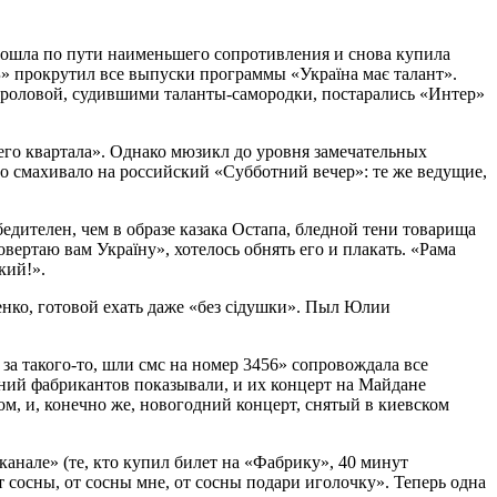
 пошла по пути наименьшего сопротивления и снова купила
» прокрутил все выпуски программы «Україна має талант».
Фроловой, судившими таланты-самородки, постарались «Интер»
его квартала». Однако мюзикл до уровня замечательных
о смахивало на российский «Субботний вечер»: те же ведущие,
дителен, чем в образе казака Остапа, бледной тени товарища
ертаю вам Україну», хотелось обнять его и плакать. «Рама
кий!».
шенко, готовой ехать даже «без сiдушки». Пыл Юлии
 за такого-то, шли смс на номер 3456» сопровождала все
ений фабрикантов показывали, и их концерт на Майдане
м, и, конечно же, новогодний концерт, снятый в киевском
канале» (те, кто купил билет на «Фабрику», 40 минут
сосны, от сосны мне, от сосны подари иголочку». Теперь одна