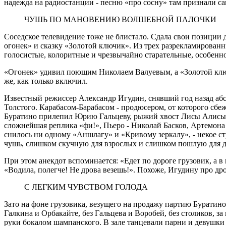
надежда на радиостанции - песню «про сосну» там признали са
ЧУШЬ ПО МАНОВЕНИЮ ВОЛШЕБНОЙ ПАЛОЧКИ
Соседское телевидение тоже не блистало. Сдала свои позиции
огонек» и сказку «Золотой ключик». Из трех разрекламированны
голосистые, колоритные и чрезвычайно старательные, особенно
«Огонек» удивил поющим Николаем Валуевым, а «Золотой ключи
же, как только включил.
Известный режиссер Александр Игудин, снявший год назад абс
Толстого. Карабасом-Барабасом - продюсером, от которого сбе
Буратино прилепил Юрию Гальцеву, рыжий хвост Лисы Алисы - 
сложнейшая реплика «фи!», Пьеро - Николай Басков, Артемона 
снилось ни одному «Аншлагу» и «Кривому зеркалу», - некое с
чушь, слишком скучную для взрослых и слишком пошлую для д
При этом анекдот вспоминается: «Едет по дороге грузовик, а в 
«Водила, полегче! Не дрова везешь!». Похоже, Игудину про др
С ЛЕГКИМ ЧУВСТВОМ ГОЛОДА
Зато на фоне грузовика, везущего на продажу партию Буратино
Галкина и Орбакайте, без Гальцева и Воробей, без столиков, з
руки бокалом шампанского. В зале танцевали парни и девушки 