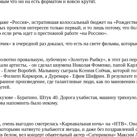
мым что ни на есть форматом и вовсю крутят.
 даже «Россия», истратившая колоссальный бюджет на «Рождест
х проектов интересен только первый, и то лишь потому, что бол
 если речь идет о престижной работе «на Россию».
к» в очередной раз доказал, что есть на свете фильмы, которы
олютно провальную, лубочную «Золотую Рыбку», в этот раз пер
жали артисты, - он сделал шоумена Николая Фоменко, папой Карл
Елене Воробей. Мальвину сыграла Ксения Собчак, которой толь
- Филипп Киркоров, а Дуремара - Ефим Шифрин. В результате по
транное произведение, где талантливые люди, как по мановению
етей.
кузове - Буратино. Штук 40. Дорога ухабистая, машину тряхнуло,
ова напомнить было некому.
, очень выгодно смотрелась «Карнавальная ночь» на «НТВ». Она
а которыми натянуто улыбаются звезды, и даже без поздравлений 
в белом, вел концерт обаятельный актер «Сатирикона» Максим А