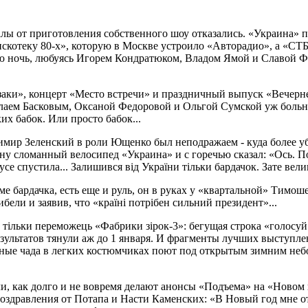
налы от приготовления собственного шоу отказались. «Украина»
скотеку 80-х», которую в Москве устроило «Авторадио», а «СТБ
нюю ночь, любуясь Игорем Кондратюком, Владом Ямой и Славой 
азаки», концерт «Место встречи» и праздничный выпуск «Вечерн
колаем Басковым, Оксаной Федоровой и Ольгой Сумской уж больн
их бабок. Или просто бабок...
мир Зеленский в роли Ющенко был неподражаем - куда более убе
у сломанный велосипед «Украина» и с горечью сказал: «Ось. Пов
усе спустила... Залишився вiд України тiльки бардачок. Зате вели
оме бардачка, есть еще и руль, он в руках у «квартальной» Тимо
ели и заявив, что «країнi потрiбен сильний президент»...
н тiльки переможець «Фабрики зiрок-3»: бегущая строка «голосуй
езультатов тянули аж до 1 января. И фрагменты лучших выступл
нные чада в легких костюмчиках поют под открытым зимним небо
ли, как долго и не вовремя делают анонсы «Подъема» на «Новом 
здравления от Потапа и Насти Каменских: «В Новый год мне от 