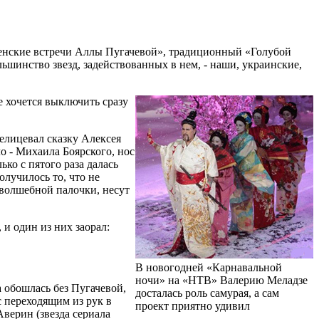
венские встречи Аллы Пугачевой», традиционный «Голубой
ьшинство звезд, задействованных в нем, - наши, украинские,
е хочется выключить сразу
елицевал сказку Алексея
о - Михаила Боярского, нос
ко с пятого раза далась
лучилось то, что не
 волшебной палочки, несут
 и один из них заорал:
В новогодней «Карнавальной
ночи» на «НТВ» Валерию Меладзе
 обошлась без Пугачевой,
досталась роль самурая, а сам
с переходящим из рук в
проект приятно удивил
верин (звезда сериала