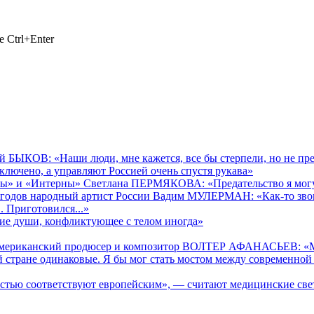
 Ctrl+Enter
й БЫКОВ: «Наши люди, мне кажется, все бы стерпели, но не пре
сключено, а управляют Россией очень спустя рукава»
ты» и «Интерны» Светлана ПЕРМЯКОВА: «Предательство я могу п
х годов народный артист России Вадим МУЛЕРМАН: «Как-то звони
. Приготовился...»
ние души, конфликтующее с телом иногда»
 американский продюсер и композитор ВОЛТЕР АФАНАСЬЕВ: «Мн
той стране одинаковые. Я бы мог стать мостом между современной
стью соответствуют европейским», — считают медицинские св