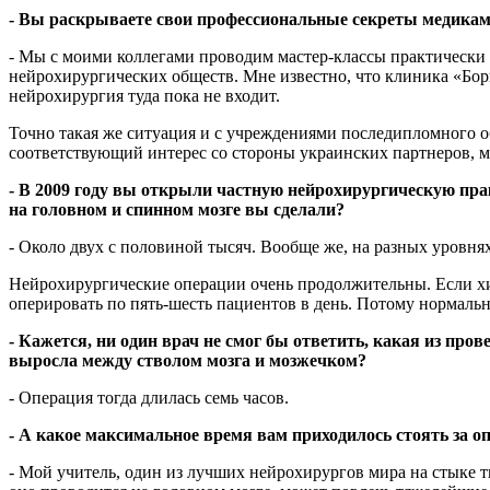
- Вы раскрываете свои профессиональные секреты медикам
- Мы с моими коллегами проводим мастер-классы практически 
нейрохирургических обществ. Мне известно, что клиника «Бори
нейрохирургия туда пока не входит.
Точно такая же ситуация и с учреждениями последипломного 
соответствующий интерес со стороны украинских партнеров, м
- В 2009 году вы открыли частную нейрохирургическую пра
на головном и спинном мозге вы сделали?
- Около двух с половиной тысяч. Вообще же, на разных уровня
Нейрохирургические операции очень продолжительны. Если хиру
оперировать по пять-шесть пациентов в день. Потому нормальна
- Кажется, ни один врач не смог бы ответить, какая из про
выросла между стволом мозга и мозжечком?
- Операция тогда длилась семь часов.
- А какое максимальное время вам приходилось стоять за 
- Мой учитель, один из лучших нейрохирургов мира на стыке т