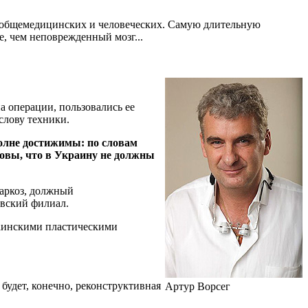
, общемедицинских и человеческих. Самую длительную
е, чем неповрежденный мозг...
а операции, пользовались ее
слову техники.
полне достижимы: по словам
овы, что в Украину не должны
наркоз, должный
евский филиал.
украинскими пластическими
удет, конечно, реконструктивная
Артур Ворсег