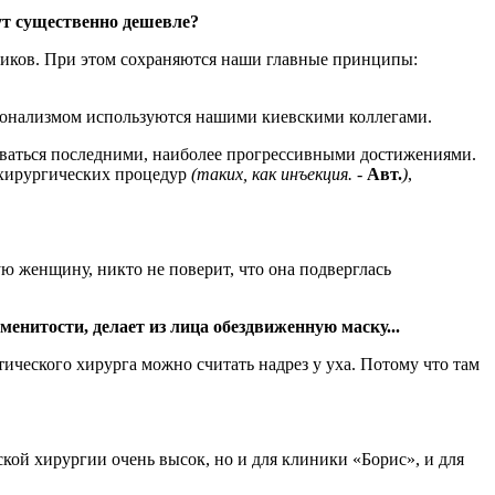
дут существенно дешевле?
дников. При этом сохраняются наши главные принципы:
ессионализмом используются нашими киевскими коллегами.
оваться последними, наиболее прогрессивными достижениями.
хирургических процедур
(таких, как инъекция. -
Авт.
)
,
ую женщину, никто не поверит, что она подверглась
менитости, делает из лица обездвиженную маску...
тического хирурга можно считать надрез у уха. Потому что там
еской хирургии очень высок, но и для клиники «Борис», и для