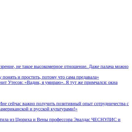
зрение, не такое высокомерное отношение. Даже палача можно
онять и простить, потому что сама предавала»
т Утесов: «Вадик, я умираю». Я тут же примчался: окна
е сейчас важно получить позитивный опыт сотрудничества с
 американской и русской культурами!»
етила из Цюриха и Вены профессора Эвалдас ЧЕСНУЛИС и