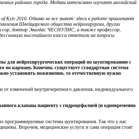
разных районах города. Медики интенсивно изучают английский
of Kyiv 2010. Однако не все знают: здесь к работе привлекают
правления Швейцарского общества нейрохирургии, других
ессор, доктор Эвалдас ЧЕСНУЛИС, а также профессор,
профессионала высочайшего класса ответили на вопросы
иалы для нейрохирургических операций по шунтированию с
о по карману. Конечно, существует стандартная система
можно установить пожизненно, то отечественную нужно
сти от изменений внутричерепного давления, индивидуального
нного клапана пациенту с гидроцефалией (и одновременно
ьно программируемые системы шунтирования. Так что у нас
дешевы. Впрочем, медицинские услуги и сама операция стоят