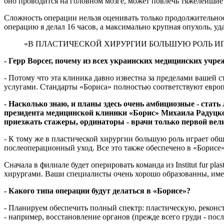
оно проводится на головном мозге, может повлечь тяжелейшие
Сложность операции нельзя оценивать только продолжительно
операцию я делал 16 часов, а максимально крупная опухоль, у
«В ПЛАСТИЧЕСКОЙ ХИРУРГИИ БОЛЬШУЮ РОЛЬ И
- Герр Ворсег, почему из всех украинских медицинских уч
- Потому что эта клиника давно известна за пределами вашей 
услугами. Стандарты «Бориса» полностью соответствуют европ
- Насколько знаю, и планы здесь очень амбициозные - стат
президента медицинской клиники «Борис» Михаила Радуцко
приезжать стажеры, ординаторы - врачи только первой вел
- К тому же в пластической хирургии большую роль играет об
послеоперационный уход. Все это также обеспечено в «Борисе»
Сначала в филиале будет оперировать команда из Institut fur pla
хирургами. Ваши специалисты очень хорошо образованны, име
- Какого типа операции будут делаться в «Борисе»?
- Планируем обеспечить полный спектр: пластическую, реконс
- например, восстановление органов (прежде всего груди - пос