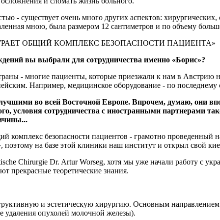
 осложнения и сломать жизнь больного.
стью - существует очень много других аспектов: хирургических
даленная мною, была размером 12 сантиметров и по объему больш
ГРАЕТ ОБЩИЙ КОМПЛЕКС БЕЗОПАСНОСТИ ПАЦИЕНТА»
реждений вы выбрали для сотрудничества именно «Борис»?
страны - многие пациенты, которые приезжали к нам в Австрию н
ейским. Например, медицинское оборудование - по последнему 
ь лучшими во всей Восточной Европе. Впрочем, думаю, они в
го, условия сотрудничества с иностранными партнерами так
ичины...
щий комплекс безопасности пациентов - грамотно проведенный 
, поэтому на базе этой клиники наш институт и открыл свой ки
stische Chirurgie Dr. Artur Worseg, хотя мы уже начали работу с 
ют прекрасные теоретические знания.
труктивную и эстетическую хирургию. Основным направлением б
ле удаления опухолей молочной железы).