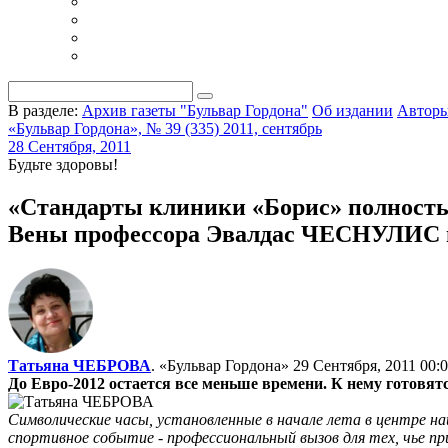
В разделе:
Архив газеты "Бульвар Гордона"
Об издании
Автор
«Бульвар Гордона», № 39 (335) 2011, сентябрь
28 Сентября, 2011
Будьте здоровы!
«Стандарты клиники «Борис» полность
Вены профессора Эвалдас ЧЕСНУЛИС
Татьяна ЧЕБРОВА
. «Бульвар Гордона»
29 Сентября, 2011 00:
До Евро-2012 остается все меньше времени. К нему готовят
Символические часы, установленные в начале лета в центре н
спортивное событие - профессиональный вызов для тех, чье пр