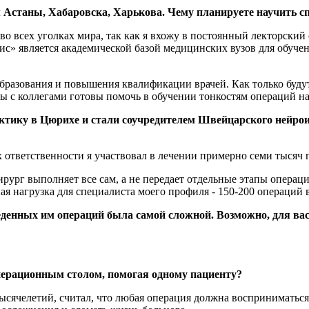
 Астаны, Хабаровска, Харькова. Чему планируете научить с
во всех уголках мира, так как я вхожу в постоянный лекторски
с» является академической базой медицинских вузов для обучен
образования и повышения квалификации врачей. Как только буд
ы с коллегами готовы помочь в обучении тонкостям операций на
ктику в Цюрихе и стали соучредителем Швейцарского нейрои
х ответственности я участвовал в лечении примерно семи тысяч 
рг выполняет все сам, а не передает отдельные этапы операции
я нагрузка для специалиста моего профиля - 150-200 операций в
веденных им операций была самой сложной. Возможно, для вас
операционным столом, помогая одному пациенту?
ысячелетий, считал, что любая операция должна восприниматься 