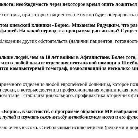
ольного: необходимость через некоторое время опять ложиться
 системы, при которых пациентов не нужно будет оперировать не
нтом киевской клиники «Борис» Михаилом Радуцким, что раз 
цефалией. На какой период эта программа рассчитана? Сущес
облюдении других обстоятельств (наличии пациентов, готовност
льше людей, чем за 10 лет войны в Афганистане. Более того, 
а, что в любой палате отделения неотложной помощи в Швейц
ится компьютерный томограф, позволяющий за несколько мин
приемного отделения любой европейской больницы, которое позво
жны сроки, в которые доступна профессиональная медицинская 
ном этапе - стабилизация больного, профилактика вторичных ф
 «Борис», в частности, о программе обработки МР-изображени
утей и изучать связь между метаболизмом мозга и его функ
иваю очень высоко. С небольшими исключениями (редкими и до