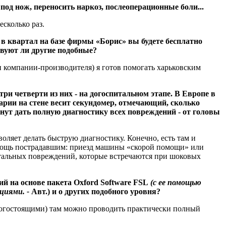
 под нож, переносить наркоз, послеоперационные боли...
сколько раз.
в квартал на базе фирмы «Борис» вы будете бесплатно
твуют ли другие подобные?
и компании-производителя) я готов помогать харьковским
три четверти из них - на догоспитальном этапе. В Европе в
арии на стене весит секундомер, отмечающий, сколько
ут дать полную диагностику всех повреждений - от головы
ляет делать быструю диагностику. Конечно, есть там и
помощь пострадавшим: приезд машины «скорой помощи» или
атальных повреждений, которые встречаются при шоковых
й на основе пакета Oxford Software FSL
(с ее помощью
циями. -
Авт.) и о других подобного уровня?
рогостоящими) там можно проводить практически полный