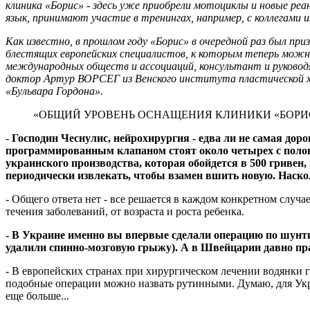
клиника «Борис» - здесь уже приобрели мотоциклы и новые ре
язык, принимают участие в тренингах, например, с коллегами 
Как известно, в прошлом году «Борис» в очередной раз был при
блестящих европейских специалистов, к которым теперь можно 
международных обществ и ассоциаций, консультант и руково
доктор Артур ВОРСЕГ из Венского института пластической хирур
«Бульвара Гордона».
«ОБЩИЙ УРОВЕНЬ ОСНАЩЕНИЯ КЛИНИКИ «БОРИ
- Господин Чеснулис, нейрохирургия - едва ли не самая д
программированным клапаном стоят около четырех с полови
украинского производства, которая обойдется в 500 гривен
периодически извлекать, чтобы взамен вшить новую. Наско
- Общего ответа нет - все решается в каждом конкретном случ
течения заболеваний, от возраста и роста ребенка.
- В Украине именно вы впервые сделали операцию по шунт
удалили спинно-мозговую грыжу). А в Швейцарии давно п
- В европейских странах при хирургическом лечении водянки 
подобные операции можно назвать рутинными. Думаю, для Укра
еще больше...