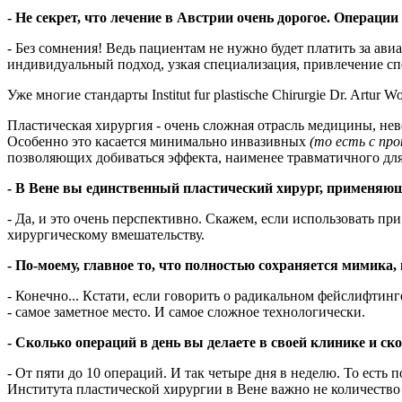
- Не секрет, что лечение в Австрии очень дорогое. Операц
- Без сомнения! Ведь пациентам не нужно будет платить за ав
индивидуальный подход, узкая специализация, привлечение с
Уже многие стандарты Institut fur plastische Chirurgie Dr. A
Пластическая хирургия - очень сложная отрасль медицины, не
Особенно это касается минимально инвазивных
(то есть с про
позволяющих добиваться эффекта, наименее травматичного для
- В Вене вы единственный пластический хирург, применяющ
- Да, и это очень перспективно. Скажем, если использовать п
хирургическому вмешательству.
- По-моему, главное то, что полностью сохраняется мимика,
- Конечно... Кстати, если говорить о радикальном фейслифтинг
- самое заметное место. И самое сложное технологически.
- Сколько операций в день вы делаете в своей клинике и ск
- От пяти до 10 операций. И так четыре дня в неделю. То есть
Института пластической хирургии в Вене важно не количество 