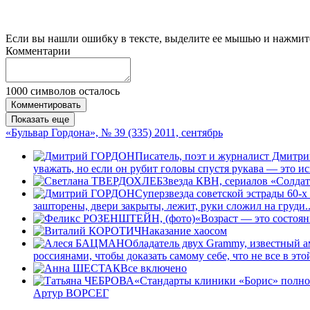
Если вы нашли ошибку в тексте, выделите ее мышью и нажмите
Комментарии
1000
символов осталось
Комментировать
Показать еще
«Бульвар Гордона», № 39 (335) 2011, сентябрь
Писатель, поэт и журналист Дмитри
уважать, но если он рубит головы спустя рукава — это и
Звезда КВН, сериалов «Солда
Суперзвезда советской эстрады 60-
зашторены, двери закрыты, лежит, руки сложил на груди..
«Возраст — это состоя
Наказание хаосом
Обладатель двух Grammy, известный
россиянами, чтобы доказать самому себе, что не все в э
Все включено
«Стандарты клиники «Борис» полно
Артур ВОРСЕГ