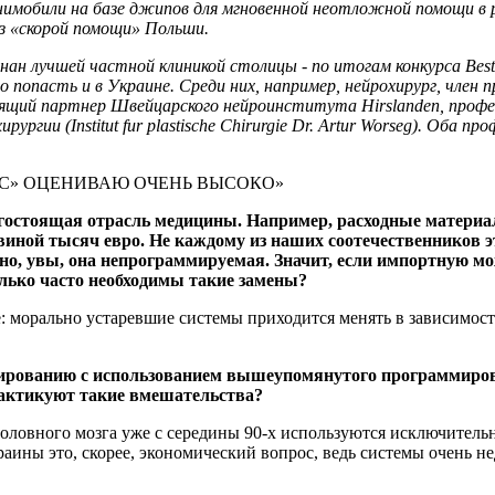
анимобили на базе джипов для мгновенной неотложной помощи в 
из «скорой помощи» Польши.
знан лучшей частной клиникой столицы - по итогам конкурса Best 
попасть и в Украине. Среди них, например, нейрохирург, член 
дящий партнер Швейцарского нейроинститута Hirslanden, проф
гии (Institut fur plastische Chirurgie Dr. Artur Worseg). Оба 
С» ОЦЕНИВАЮ ОЧЕНЬ ВЫСОКО»
орогостоящая отрасль медицины. Например, расходные матер
ной тысяч евро. Не каждому из наших соотечественников эт
, но, увы, она непрограммируемая. Значит, если импортную 
лько часто необходимы такие замены?
ае: морально устаревшие системы приходится менять в зависимо
ированию с использованием вышеупомянутого программирова
рактикуют такие вмешательства?
головного мозга уже с середины 90-х используются исключител
ины это, скорее, экономический вопрос, ведь системы очень не