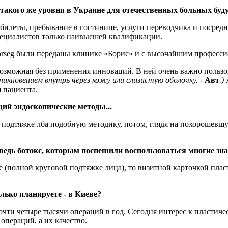
ии такого же уровня в Украине для отечественных больных бу
иабилеты, пребывание в гостинице, услуги переводчика и посре
пециалистов только наивысшей квалификации.
rtur Worseg были переданы клинике «Борис» и с высочайшим проф
возможная без применения инноваций. В ней очень важно польз
никновением внутрь через кожу или слизистую оболочку. -
Авт
.)
 пациента.
ий эндоскопические методы...
ри подтяжке лба подобную методику, потом, глядя на похорошевш
 ведь ботокс, которым поспешили воспользоваться многие зна
е (полной круговой подтяжке лица), то визитной карточкой плас
олько планируете - в Киеве?
 почти четыре тысячи операций в год. Сегодня интерес к пластич
операций, а их качество.