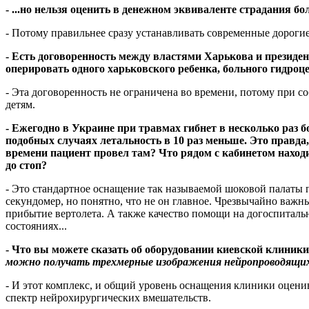
- ...но нельзя оценить в денежном эквиваленте страдания б
- Потому правильнее сразу устанавливать современные дорогие
- Есть договоренность между властями Харькова и президе
оперировать одного харьковского ребенка, больного гидро
- Эта договоренность не ограничена во времени, потому при с
детям.
- Ежегодно в Украине при травмах гибнет в несколько раз бо
подобных случаях летальность в 10 раз меньше. Это правд
времени пациент провел там? Что рядом с кабинетом наход
до стоп?
- Это стандартное оснащение так называемой шоковой палаты 
секундомер, но понятно, что не он главное. Чрезвычайно ва
прибытие вертолета. А также качество помощи на догоспиталь
состояниях...
- Что вы можете сказать об оборудовании киевской клиники
можно получать трехмерные изображения нейропроводящих п
- И этот комплекс, и общий уровень оснащения клиники оцен
спектр нейрохирургических вмешательств.