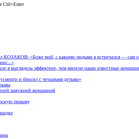
 Ctrl+Enter
КОЗАКОВ: «Боже мой, с какими людьми я встречался — сам себ
нис...»
е я выглядела эффектнее, чем многие наши известные женщин
смерти и бросил с четырьмя детьми»
юрьмы
летней замужней женщиной
ырскую тюрьму
ощадке
заны