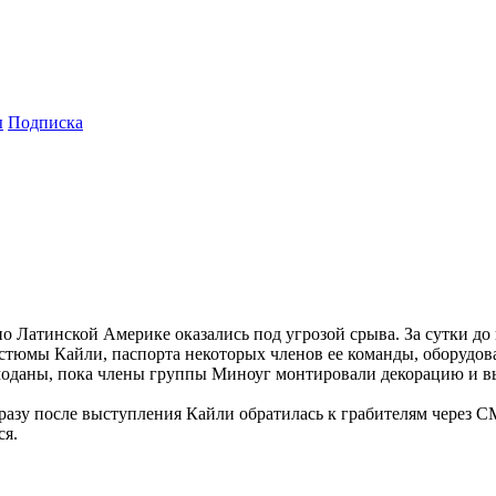
ы
Подписка
 Латинской Америке оказались под угрозой срыва. За сутки до
стюмы Кайли, паспорта некоторых членов ее команды, оборудова
оданы, пока члены группы Миноуг монтировали декорацию и вы
сразу после выступления Кайли обратилась к грабителям через 
ся.