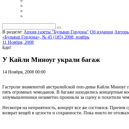
В разделе:
Архив газеты "Бульвар Гордона"
Об издании
Автор
«Бульвар Гордона», № 45 (185) 2008, ноябрь
11 Ноября, 2008
Бди!
У Кайли Миноуг украли багаж
14 Ноября, 2008 00:00
Гастроли знаменитой австралийской поп-дивы Кайли Миноуг по
пять огромных чемоданов. В багаже находились концертные ко
злоумышленники незаметно проникли за сцену и похитили чем
Несмотря на неприятность, концерт все же состоялся. Причем 
возврат вещей в целости и сохранности. Пока никто не отозвал