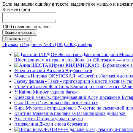
Если вы нашли ошибку в тексте, выделите ее мышью и нажмите
Комментарии
1000
символов осталось
Комментировать
Показать еще
«Бульвар Гордона», № 45 (185) 2008, ноябрь
Эксклюзив Дмитрия Гордона Михаил 
Шостаковичем я играл в волейбол, а с Ойстрахом — в тен
Ирэна КИЛЬЧИЦКАЯ: «В родильном зал
Ушел из жизни Виталий Врублевский
Модель Наталья ОКУНСКАЯ: «Сергей избил меня до полу
Звезду фильма «Такси» приговорили к шести месяцам т
75-летний актер Жан Поль Бельмондо встречается с 32-
У Кайли Миноуг украли багаж
Киевский маньяк, преследовавший Алсу, посажен в Бут
Сын Олега Газманова собрался жениться
Кира Муратова отпраздновала 74-летие на съемочной пл
Картина Малевича продана за 60 миллионов долларов
Анастасия Стоцкая ушла от мужа
Анджелина Джоли снова беременна
Чем дальше в лес, тем круче парти