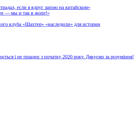
радал, если я вдруг запою на китайском»
н — мы и так в жопе!»
ого клуба «Шахтер» «наследили» для истории
ється і не працює з початку 2020 року. Дякуємо за розуміння!