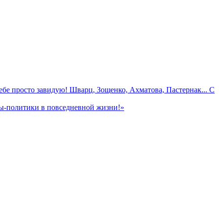
е просто завидую! Шварц, Зощенко, Ахматова, Пастернак... С
ы-политики в повседневной жизни!»