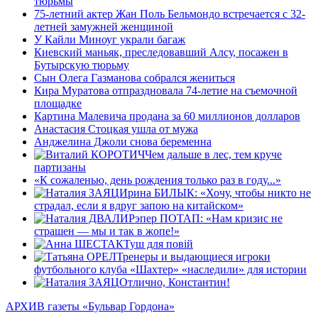
тюрьмы
75-летний актер Жан Поль Бельмондо встречается с 32-
летней замужней женщиной
У Кайли Миноуг украли багаж
Киевский маньяк, преследовавший Алсу, посажен в
Бутырскую тюрьму
Сын Олега Газманова собрался жениться
Кира Муратова отпраздновала 74-летие на съемочной
площадке
Картина Малевича продана за 60 миллионов долларов
Анастасия Стоцкая ушла от мужа
Анджелина Джоли снова беременна
Чем дальше в лес, тем круче
партизаны
«К сожаленью, день рождения только раз в году...»
Ирина БИЛЫК: «Хочу, чтобы никто не
страдал, если я вдруг запою на китайском»
Рэпер ПОТАП: «Нам кризис не
страшен — мы и так в жопе!»
Туш для повiй
Тренеры и выдающиеся игроки
футбольного клуба «Шахтер» «наследили» для истории
Отлично, Константин!
АРХИВ газеты «Бульвар Гордона»