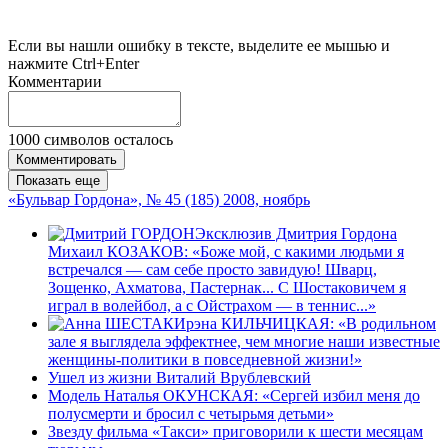
Если вы нашли ошибку в тексте, выделите ее мышью и
нажмите Ctrl+Enter
Комментарии
1000
символов осталось
Комментировать
Показать еще
«Бульвар Гордона», № 45 (185) 2008, ноябрь
Эксклюзив Дмитрия Гордона
Михаил КОЗАКОВ: «Боже мой, с какими людьми я
встречался — сам себе просто завидую! Шварц,
Зощенко, Ахматова, Пастернак... С Шостаковичем я
играл в волейбол, а с Ойстрахом — в теннис...»
Ирэна КИЛЬЧИЦКАЯ: «В родильном
зале я выглядела эффектнее, чем многие наши известные
женщины-политики в повседневной жизни!»
Ушел из жизни Виталий Врублевский
Модель Наталья ОКУНСКАЯ: «Сергей избил меня до
полусмерти и бросил с четырьмя детьми»
Звезду фильма «Такси» приговорили к шести месяцам