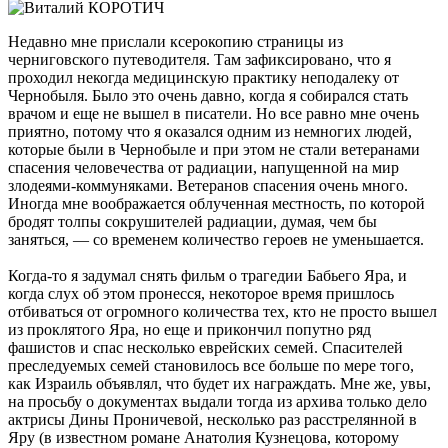
Недавно мне прислали ксерокопию страницы из
черниговского путеводителя. Там зафиксировано, что я
проходил некогда медицинскую практику неподалеку от
Чернобыля. Было это очень давно, когда я собирался стать
врачом и еще не вышел в писатели. Но все равно мне очень
приятно, потому что я оказался одним из немногих людей,
которые были в Чернобыле и при этом не стали ветеранами
спасения человечества от радиации, напущенной на мир
злодеями-коммуняками. Ветеранов спасения очень много.
Иногда мне воображается облученная местность, по которой
бродят толпы сокрушителей радиации, думая, чем бы
заняться, — со временем количество героев не уменьшается.
Когда-то я задумал снять фильм о трагедии Бабьего Яра, и
когда слух об этом пронесся, некоторое время пришлось
отбиваться от огромного количества тех, кто не просто вышел
из проклятого Яра, но еще и прикончил попутно ряд
фашистов и спас несколько еврейских семей. Спасителей
преследуемых семей становилось все больше по мере того,
как Израиль объявлял, что будет их награждать. Мне же, увы,
на просьбу о документах выдали тогда из архива только дело
актрисы Дины Проничевой, несколько раз расстрелянной в
Яру (в известном романе Анатолия Кузнецова, которому