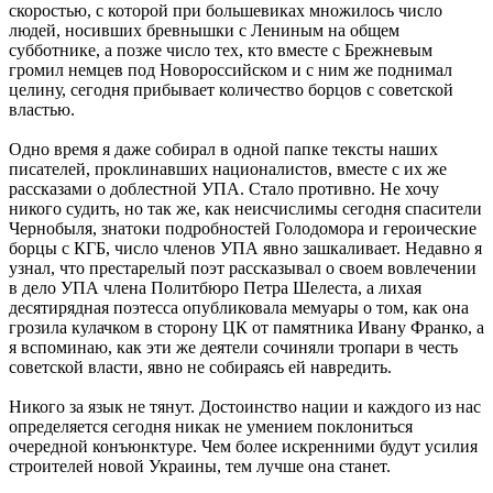
скоростью, с которой при большевиках множилось число
людей, носивших бревнышки с Лениным на общем
субботнике, а позже число тех, кто вместе с Брежневым
громил немцев под Новороссийском и с ним же поднимал
целину, сегодня прибывает количество борцов с советской
властью.
Одно время я даже собирал в одной папке тексты наших
писателей, проклинавших националистов, вместе с их же
рассказами о доблестной УПА. Стало противно. Не хочу
никого судить, но так же, как неисчислимы сегодня спасители
Чернобыля, знатоки подробностей Голодомора и героические
борцы с КГБ, число членов УПА явно зашкаливает. Недавно я
узнал, что престарелый поэт рассказывал о своем вовлечении
в дело УПА члена Политбюро Петра Шелеста, а лихая
десятирядная поэтесса опубликовала мемуары о том, как она
грозила кулачком в сторону ЦК от памятника Ивану Франко, а
я вспоминаю, как эти же деятели сочиняли тропари в честь
советской власти, явно не собираясь ей навредить.
Никого за язык не тянут. Достоинство нации и каждого из нас
определяется сегодня никак не умением поклониться
очередной конъюнктуре. Чем более искренними будут усилия
строителей новой Украины, тем лучше она станет.