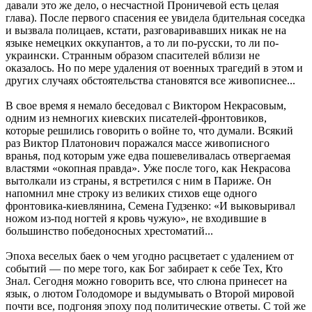
давали это же дело, о несчастной Проничевой есть целая
глава). После первого спасения ее увидела бдительная соседка
и вызвала полицаев, кстати, разговаривавших никак не на
языке немецких оккупантов, а то ли по-русски, то ли по-
украински. Странным образом спасителей вблизи не
оказалось. Но по мере удаления от военных трагедий в этом и
других случаях обстоятельства становятся все живописнее...
В свое время я немало беседовал с Виктором Некрасовым,
одним из немногих киевских писателей-фронтовиков,
которые решились говорить о войне то, что думали. Всякий
раз Виктор Платонович поражался массе живописного
вранья, под которым уже едва пошевеливалась отвергаемая
властями «окопная правда». Уже после того, как Некрасова
вытолкали из страны, я встретился с ним в Париже. Он
напомнил мне строку из великих стихов еще одного
фронтовика-киевлянина, Семена Гудзенко: «И выковыривал
ножом из-под ногтей я кровь чужую», не входившие в
большинство победоносных хрестоматий...
Эпоха веселых баек о чем угодно расцветает с удалением от
событий — по мере того, как Бог забирает к себе Тех, Кто
Знал. Сегодня можно говорить все, что слюна принесет на
язык, о лютом Голодоморе и выдумывать о Второй мировой
почти все, подгоняя эпоху под политические ответы. С той же