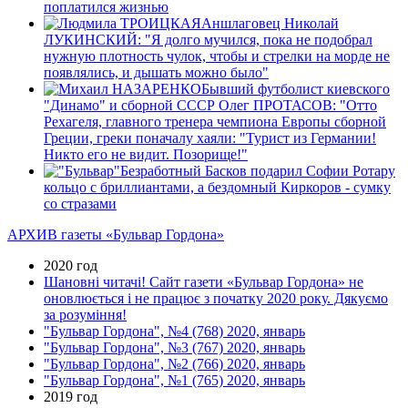
поплатился жизнью
Аншлаговец Николай
ЛУКИНСКИЙ: "Я долго мучился, пока не подобрал
нужную плотность чулок, чтобы и стрелки на морде не
появлялись, и дышать можно было"
Бывший футболист киевского
"Динамо" и сборной СССР Олег ПРОТАСОВ: "Отто
Рехагеля, главного тренера чемпиона Европы сборной
Греции, греки поначалу хаяли: "Турист из Германии!
Никто его не видит. Позорище!"
Безработный Басков подарил Софии Ротару
кольцо с бриллиантами, а бездомный Киркоров - сумку
со стразами
АРХИВ газеты «Бульвар Гордона»
2020 год
Шановні читачі! Сайт газети «Бульвар Гордона» не
оновлюється і не працює з початку 2020 року. Дякуємо
за розуміння!
"Бульвар Гордона", №4 (768) 2020, январь
"Бульвар Гордона", №3 (767) 2020, январь
"Бульвар Гордона", №2 (766) 2020, январь
"Бульвар Гордона", №1 (765) 2020, январь
2019 год