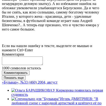
незаурядную деловую хватку). А во избежание ошибок на
обложке увековечили улыбающегося Берлускони. Да и чего
бы не сиять, как ясно солнышко, самому богатому человеку
Италии, у которого жена - красавица, дети - удачливые
бизнесмены, в футбольной команде играет наш Андрей
Шевченко?.. А теперь еще признано, что и чувство юмора у
него самое большое.
Если вы нашли ошибку в тексте, выделите ее мышью и
нажмите Ctrl+Enter
Комментарии
1000
символов осталось
Комментировать
Показать еще
«Бульвар», №33 (460) 2004, август
У Киркорова появилась первая
судимость
Игорь ДМИТРИЕВ: "В
любовной сцене с народной артисткой я шлёпнул её по