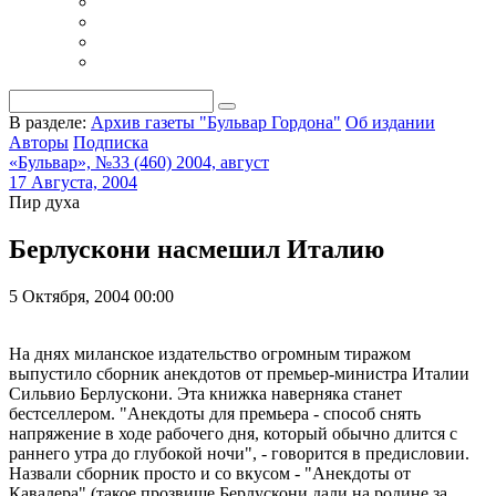
В разделе:
Архив газеты "Бульвар Гордона"
Об издании
Авторы
Подписка
«Бульвар», №33 (460) 2004, август
17 Августа, 2004
Пир духа
Берлускони насмешил Италию
5 Октября, 2004 00:00
На днях миланское издательство огромным тиражом
выпустило сборник анекдотов от премьер-министра Италии
Сильвио Берлускони. Эта книжка наверняка станет
бестселлером. "Анекдоты для премьера - способ снять
напряжение в ходе рабочего дня, который обычно длится с
раннего утра до глубокой ночи", - говорится в предисловии.
Назвали сборник просто и со вкусом - "Анекдоты от
Кавалера" (такое прозвище Берлускони дали на родине за