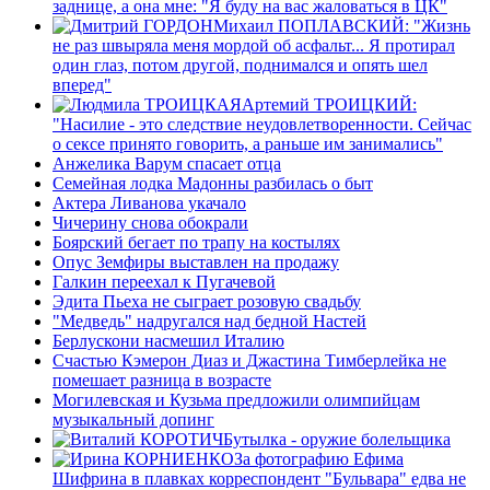
заднице, а она мне: "Я буду на вас жаловаться в ЦК"
Михаил ПОПЛАВСКИЙ: "Жизнь
не раз швыряла меня мордой об асфальт... Я протирал
один глаз, потом другой, поднимался и опять шел
вперед"
Артемий ТРОИЦКИЙ:
"Насилие - это следствие неудовлетворенности. Сейчас
о сексе принято говорить, а раньше им занимались"
Анжелика Варум спасает отца
Семейная лодка Мадонны разбилась о быт
Актера Ливанова укачало
Чичерину снова обокрали
Боярский бегает по трапу на костылях
Опус Земфиры выставлен на продажу
Галкин переехал к Пугачевой
Эдита Пьеха не сыграет розовую свадьбу
"Медведь" надругался над бедной Настей
Берлускони насмешил Италию
Счастью Кэмерон Диаз и Джастина Тимберлейка не
помешает разница в возрасте
Могилевская и Кузьма предложили олимпийцам
музыкальный допинг
Бутылка - оружие болельщика
За фотографию Ефима
Шифрина в плавках корреспондент "Бульвара" едва не