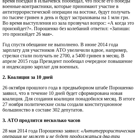
время поездки в Ильичевск пообещал, что после его победы
военные-контрактники, которые принимают участие в
антитеррористической операции на востоке, будут получать
по тысяче гривен в день и будут застрахованы на 1 млн грн.
Во время выступления из зала прозвучал вопрос: «А когда это
произойдет?». Порошенко без колебаний ответил: «Запиши:
это произойдет 26 мая».
Год спустя обещание не выполнено. В июне 2014 года
зарплату для участников АТО увеличили вдвое, например,
стрелки стали получать не 2700, а 5400 гривен в месяц. В
апреле 2015 года Президент пообещал очередное повышение
и индексацию зарплат для военных.
2. Коалиция за 10 дней
26 октября прошлого года в предвыборном штабе Порошенко
заявил, что в течение 10 дней будет сформирована новая
коалиция. Для создания коалиции понадобился месяц. В итоге
27 ноября политические силы создали конституционное
большинство в составе 302 депутатов.
3. АТО продлится несколько часов
28 мая 2014 года Порошенко заявил:
«Антитеррористическая
операция не может и не будет продолжаться два-три