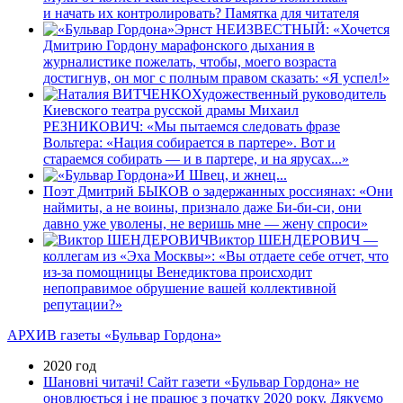
и начать их контролировать? Памятка для читателя
Эрнст НЕИЗВЕСТНЫЙ: «Хочется
Дмитрию Гордону марафонского дыхания в
журналистике пожелать, чтобы, моего возраста
достигнув, он мог с полным правом сказать: «Я успел!»
Художественный руководитель
Киевского театра русской драмы Михаил
РЕЗНИКОВИЧ: «Мы пытаемся следовать фразе
Вольтера: «Нация собирается в партере». Вот и
стараемся собирать — и в партере, и на ярусах...»
И Швец, и жнец...
Поэт Дмитрий БЫКОВ о задержанных россиянах: «Они
наймиты, а не воины, признало даже Би-би-си, они
давно уже уволены, не веришь мне — жену спроси»
Виктор ШЕНДЕРОВИЧ —
коллегам из «Эха Москвы»: «Вы отдаете себе отчет, что
из-за помощницы Венедиктова происходит
непоправимое обрушение вашей коллективной
репутации?»
АРХИВ газеты «Бульвар Гордона»
2020 год
Шановні читачі! Сайт газети «Бульвар Гордона» не
оновлюється і не працює з початку 2020 року. Дякуємо