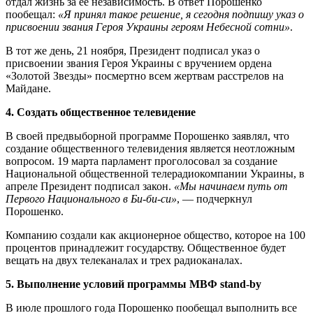
отдал жизнь за ее независимость. В ответ Порошенко
пообещал:
«Я принял такое решение, я сегодня подпишу указ о
присвоении звания Героя Украины героям Небесной сотни»
.
В тот же день, 21 ноября, Президент подписал указ о
присвоении звания Героя Украины с вручением ордена
«Золотой Звезды» посмертно всем жертвам расстрелов на
Майдане.
4. Создать общественное телевидение
В своей предвыборной программе Порошенко заявлял, что
создание общественного телевидения является неотложным
вопросом. 19 марта парламент проголосовал за создание
Национальной общественной телерадиокомпании Украины, в
апреле Президент подписал закон.
«Мы начинаем путь от
Первого Национального в Би-би-си»
, — подчеркнул
Порошенко.
Компанию создали как акционерное общество, которое на 100
процентов принадлежит государству. Общественное будет
вещать на двух телеканалах и трех радиоканалах.
5. Выполнение условий программы МВФ stand-by
В июле прошлого года Порошенко пообещал выполнить все