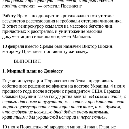
Генеральная прокуратура. Это тест, который должна
пройти страна»
, — отметил Президент.
Работу Яремы неоднократно критиковали за отсутствие
результатов расследования и требовали отставки чиновника.
В ответ генпрокурор ссылался на массовое бегство лиц,
причастных к расстрелам, и уничтожение массива
документации силовиками времен Майдана.
10 февраля вместо Яремы был назначен Виктор Шокин,
которому Президент поставил ту же задачу.
ВЫПОЛНИЛ
1. Мирный план по Донбассу
Еще до инаугурации Порошенко пообещал представить
собственное решение конфликта на востоке Украины. 4 июня
прошлого года после встречи с президентом США Бараком
Обамой будущий глава государства заявил:
«В самом начале, с
первого дня после инаугурации, мы готовы представить план
мирного урегулирования ситуации на востоке, и мы думаем,
что следующие несколько дней будут очень важными,
критичными для украинской истории и перспектив»
.
19 июня Порошенко обнародовал мирный план. Главные