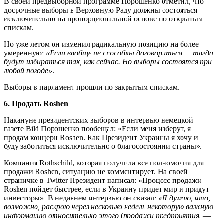
В своей предвыборной программе Порошенко отметил, что
досрочные выборы в Верховную Раду должны состояться
исключительно на пропорциональной основе по открытым
спискам.
Но уже летом он изменил радикальную позицию на более
умеренную:
«Если вообще не способны договориться — тогда
будут избираться так, как сейчас. Но выборы состоятся при
любой погоде»
.
Выборы в парламент прошли по закрытым спискам.
6. Продать Roshen
Накануне президентских выборов в интервью немецкой
газете Bild Порошенко пообещал: «Если меня изберут, я
продам концерн Roshen. Как Президент Украины я хочу и
буду заботиться исключительно о благосостоянии страны».
Компания Rothschild, которая получила все полномочия для
продажи Roshen, ситуацию не комментирует. На своей
страничке в Twitter Президент написал: «Процесс продажи
Roshen пойдет быстрее, если в Украину придет мир и придут
инвесторы». В недавнем интервью он сказал:
«Я думаю, что,
возможно, раскрою через несколько недель некоторую важную
информацию относительно этого
(
продажи предприятия.
—