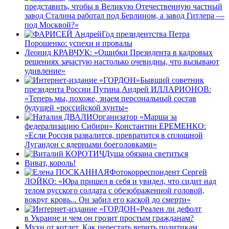
представить, чтобы в Великую Отечественную частный
завод Сталина работал под Берлином, а завод Гитлера —
под Москвой?»
Год президентства Петра
Порошенко: успехи и провалы
Леонид КРАВЧУК: «Ошибки Президента в кадровых
решениях зачастую настолько очевидны, что вызывают
удивление»
Бывший советник
президента России Путина Андрей ИЛЛАРИОНОВ:
«Теперь мы, похоже, знаем персональный состав
будущей «российской хунты»
Организатор «Марша за
федерализацию Сибири» Константин ЕРЕМЕНКО:
«Если Россия развалится, превратится в сплошной
Лугандон с ядерными боеголовками»
Душа обязана светиться
Виват, король!
Фотокорреспондент Сергей
ЛОЙКО: «Юра пришел в себя и увидел, что сидит над
телом русского солдата с обезображенной головой,
вокруг кровь... Он забил его каской до смерти»
Реален ли дефолт
в Украине и чем он грозит простым гражданам?
Мухи от котлет. Как перестать верить политикам