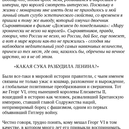
империи, про королей смотреть интересно. Поскольку в
жизни с монархами мне иметь дела не приходилось и мой
личный опыт сугубо эстетического свойства, со временем я
пришла к тому же выводу, который озвучил двоечник
Сыромятников в фильме «Доживем до понедельника»: «Миру
хронически не везло на королей». Сыромятников, правда,
говорил, что России не везло, но России, дай Бог, еще повезет,
а вот в мире короли как-то не прижились - сегодня мы
наблюдаем медлительный уход самых навязчивых величеств,
причем из тех мест, где они, казалось бы, обречены на вечное
царство, но я не об этом.
«КАКАЯ СУКА РАЗБУДИЛА ЛЕНИНА?»
Были все-таки в мировой истории правители, с чьим именем
связаны не только ужас и кошмар, разложение и вырождение,
а глобальные позитивные преобразования и свершения. Тот
же Георг VI, отец нынешней королевы Елизаветы II,
вошедший в историю как человек, разваливший Британскую
империю, ставший главой Содружества наций,
непримиримый борец с фашизмом, одним из первых
объявивший Гитлеру войну.
Честно говоря, трудно понять, кому мешал Георг VI в том
качестве, в котором много лет его привыкли воспринимать.