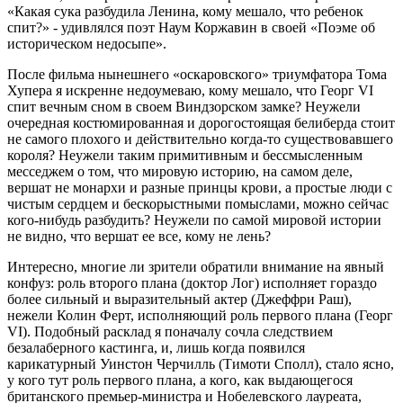
«Какая сука разбудила Ленина, кому мешало, что ребенок
спит?» - удивлялся поэт Наум Коржавин в своей «Поэме об
историческом недосыпе».
После фильма нынешнего «оскаровского» триумфатора Тома
Хупера я искренне недоумеваю, кому мешало, что Георг VI
спит вечным сном в своем Виндзорском замке? Неужели
очередная костюмированная и дорогостоящая белиберда стоит
не самого плохого и действительно когда-то существовавшего
короля? Неужели таким примитивным и бессмысленным
месседжем о том, что мировую историю, на самом деле,
вершат не монархи и разные принцы крови, а простые люди с
чистым сердцем и бескорыстными помыслами, можно сейчас
кого-нибудь разбудить? Неужели по самой мировой истории
не видно, что вершат ее все, кому не лень?
Интересно, многие ли зрители обратили внимание на явный
конфуз: роль второго плана (доктор Лог) исполняет гораздо
более сильный и выразительный актер (Джеффри Раш),
нежели Колин Ферт, исполняющий роль первого плана (Георг
VI). Подобный расклад я поначалу сочла следствием
безалаберного кастинга, и, лишь когда появился
карикатурный Уинстон Черчилль (Тимоти Сполл), стало ясно,
у кого тут роль первого плана, а кого, как выдающегося
британского премьер-министра и Нобелевского лауреата,