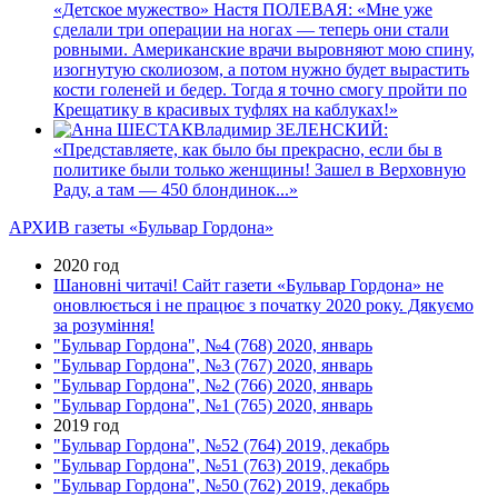
«Детское мужество» Настя ПОЛЕВАЯ: «Мне уже
сделали три операции на ногах — теперь они стали
ровными. Американские врачи выровняют мою спину,
изогнутую сколиозом, а потом нужно будет вырастить
кости голеней и бедер. Тогда я точно смогу пройти по
Крещатику в красивых туфлях на каблуках!»
Владимир ЗЕЛЕНСКИЙ:
«Представляете, как было бы прекрасно, если бы в
политике были только женщины! Зашел в Верховную
Раду, а там — 450 блондинок...»
АРХИВ газеты «Бульвар Гордона»
2020 год
Шановні читачі! Сайт газети «Бульвар Гордона» не
оновлюється і не працює з початку 2020 року. Дякуємо
за розуміння!
"Бульвар Гордона", №4 (768) 2020, январь
"Бульвар Гордона", №3 (767) 2020, январь
"Бульвар Гордона", №2 (766) 2020, январь
"Бульвар Гордона", №1 (765) 2020, январь
2019 год
"Бульвар Гордона", №52 (764) 2019, декабрь
"Бульвар Гордона", №51 (763) 2019, декабрь
"Бульвар Гордона", №50 (762) 2019, декабрь