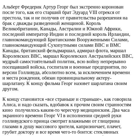
Альберт Фредерик Артур Георг был экстренно коронован
после того, как его старший брат Эдуард VIII отрекся от
престола, так и не получив от правительства разрешения на
брак с дважды разведенной женщиной. Король
Великобритании, Канады, Австралии и Южной Африки,
последний император Индии и последний король Ирландии,
главнокомандующий Британскими Вооруженными Силами,
главнокомандующий Сухопутными силами ВВС и ВМС
Канады, британский фельдмаршал, адмирал флота, маршал
Королевских ВВС, маршал Королевских Австралийских ВВС,
мудрый самостоятельный политик, всю войну непрерывно
посещавший войска, госпиталя и военные предприятия, по
версии Голливуда, абсолютно всем, за исключением времени
и места рождения, обязан провинциальному актеру-
шарлатану. К концу фильма Георг назовет шарлатана своим
другом.
К концу становится «все страньше и страньше», как говорила
Алиса, и надо сказать, вдобавок к прочим своим странностям
кино получилось каким-то чересчур медицинским. Два часа
экранного времени Георг VI в исполнении средней руки
голливудского принца смотрит влажными от глицерина
глазами в душу массового зрителя, капризничает, плачет,
грубит доктору и все время чего-то боится: стеклянных