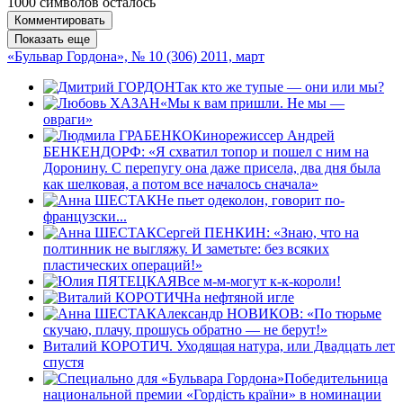
1000
символов осталось
Комментировать
Показать еще
«Бульвар Гордона», № 10 (306) 2011, март
Так кто же тупые — они или мы?
«Мы к вам пришли. Не мы —
овраги»
Кинорежиссер Андрей
БЕНКЕНДОРФ: «Я схватил топор и пошел с ним на
Доронину. С перепугу она даже присела, два дня была
как шелковая, а потом все началось сначала»
Не пьет одеколон, говорит по-
французски...
Cергей ПЕНКИН: «Знаю, что на
полтинник не выгляжу. И заметьте: без всяких
пластических операций!»
Все м-м-могут к-к-короли!
На нефтяной игле
Александр НОВИКОВ: «По тюрьме
скучаю, плачу, прошусь обратно — не берут!»
Виталий КОРОТИЧ. Уходящая натура, или Двадцать лет
спустя
Победительница
национальной премии «Гордiсть країни» в номинации