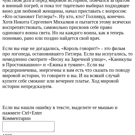
чувством долга перед мировой историей, помчался за братом
в винный погреб, и пока тот тщательно выбирал подходящее
вино для любимой женщины, начал приставать с вопросом:
«Кто остановит Гитлера?». Ну кто, кто? Голливуд, конечно.
Хотя Никита Сергеевич Михалков и пытается этому всячески
воспрепятствовать, самовольно присвоив себе право
одинокого воина света. Но на каждого воина, как я теперь
понимаю, рано или поздно найдется свой врач.
Если вы еще не догадались, «Король говорит!» - это фильм
про логопеда, остановившего Гитлера. Если вы испугались, то
немедленно смотрите «Весну на Заречной улице», «Каникулы
в Простоквашино» и «Ежика в тумане». Если вы
предприимчивы, энергичны и вам есть что сказать по поводу
мировой истории, то говорите и вы. И на всякий случай
купите себе смокинг или вечернее платье. Ход мировой
истории непредсказуем.
Если вы нашли ошибку в тексте, выделите ее мышью и
нажмите Ctrl+Enter
Комментарии