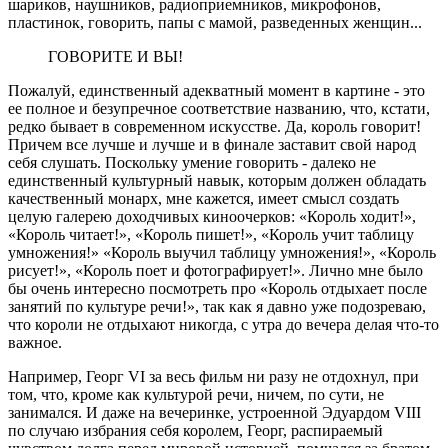
шариков, наушников, радиоприемников, микрофонов,
пластинок, говорить, папы с мамой, разведенных женщин...
ГОВОРИТЕ И ВЫ!
Пожалуй, единственный адекватный момент в картине - это
ее полное и безупречное соответствие названию, что, кстати,
редко бывает в современном искусстве. Да, король говорит!
Причем все лучше и лучше и в финале заставит свой народ
себя слушать. Поскольку умение говорить - далеко не
единственный культурный навык, которым должен обладать
качественный монарх, мне кажется, имеет смысл создать
целую галерею доходчивых киноочерков: «Король ходит!»,
«Король читает!», «Король пишет!», «Король учит таблицу
умножения!» «Король выучил таблицу умножения!», «Король
рисует!», «Король поет и фотографирует!». Лично мне было
бы очень интересно посмотреть про «Король отдыхает после
занятий по культуре речи!», так как я давно уже подозреваю,
что короли не отдыхают никогда, с утра до вечера делая что-то
важное.
Например, Георг VI за весь фильм ни разу не отдохнул, при
том, что, кроме как культурой речи, ничем, по сути, не
занимался. И даже на вечеринке, устроенной Эдуардом VIII
по случаю избрания себя королем, Георг, распираемый