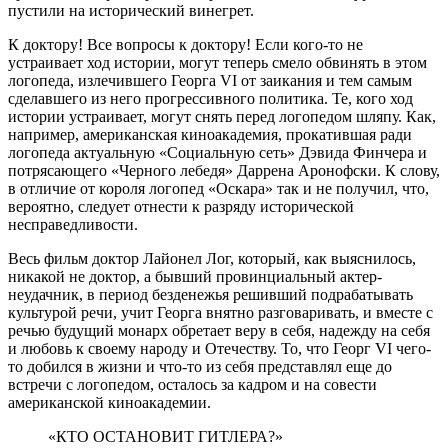
пустили на исторический винегрет.
К доктору! Все вопросы к доктору! Если кого-то не
устраивает ход истории, могут теперь смело обвинять в этом
логопеда, излечившего Георга VI от заикания и тем самым
сделавшего из него прогрессивного политика. Те, кого ход
истории устраивает, могут снять перед логопедом шляпу. Как,
например, американская киноакадемия, прокатившая ради
логопеда актуальную «Социальную сеть» Дэвида Финчера и
потрясающего «Черного лебедя» Даррена Аронофски. К слову,
в отличие от короля логопед «Оскара» так и не получил, что,
вероятно, следует отнести к разряду исторической
несправедливости.
Весь фильм доктор Лайонел Лог, который, как выяснилось,
никакой не доктор, а бывший провинциальный актер-
неудачник, в период безденежья решивший подрабатывать
культурой речи, учит Георга внятно разговаривать, и вместе с
речью будущий монарх обретает веру в себя, надежду на себя
и любовь к своему народу и Отечеству. То, что Георг VI чего-
то добился в жизни и что-то из себя представлял еще до
встречи с логопедом, осталось за кадром и на совести
американской киноакадемии.
«КТО ОСТАНОВИТ ГИТЛЕРА?»