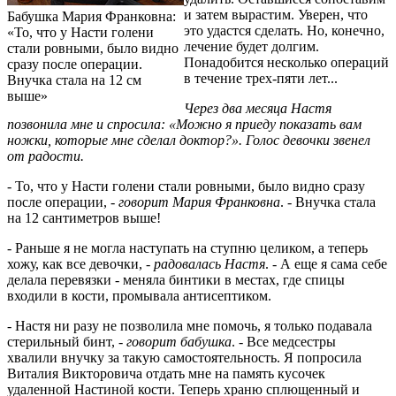
и затем вырастим. Уверен, что
Бабушка Мария Франковна:
это удастся сделать. Но, конечно,
«То, что у Насти голени
лечение будет долгим.
стали ровными, было видно
Понадобится несколько операций
сразу после операции.
в течение трех-пяти лет...
Внучка стала на 12 см
выше»
Через два месяца Настя
позвонила мне и спросила: «Можно я приеду показать вам
ножки, которые мне сделал доктор?». Голос девочки звенел
от радости.
- То, что у Насти голени стали ровными, было видно сразу
после операции, -
говорит Мария Франковна
. - Внучка стала
на 12 сантиметров выше!
- Раньше я не могла наступать на ступню целиком, а теперь
хожу, как все девочки, -
радовалась Настя
. - А еще я сама себе
делала перевязки - меняла бинтики в местах, где спицы
входили в кости, промывала антисептиком.
- Настя ни разу не позволила мне помочь, я только подавала
стерильный бинт, -
говорит бабушка
. - Все медсестры
хвалили внучку за такую самостоятельность. Я попросила
Виталия Викторовича отдать мне на память кусочек
удаленной Настиной кости. Теперь храню сплющенный и