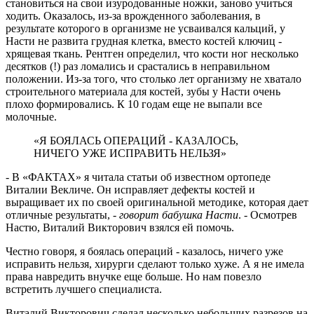
становиться на свои изуродованные ножки, заново учиться
ходить. Оказалось, из-за врожденного заболевания, в
результате которого в организме не усваивался кальций, у
Насти не развита грудная клетка, вместо костей ключиц -
хрящевая ткань. Рентген определил, что кости ног несколько
десятков (!) раз ломались и срастались в неправильном
положении. Из-за того, что столько лет организму не хватало
строительного материала для костей, зубы у Насти очень
плохо формировались. К 10 годам еще не выпали все
молочные.
«Я БОЯЛАСЬ ОПЕРАЦИЙ - КАЗАЛОСЬ,
НИЧЕГО УЖЕ ИСПРАВИТЬ НЕЛЬЗЯ»
- В «ФАКТАХ» я читала статьи об известном ортопеде
Виталии Векличе. Он исправляет дефекты костей и
выращивает их по своей оригинальной методике, которая дает
отличные результаты, -
говорит бабушка Насти
. - Осмотрев
Настю, Виталий Викторович взялся ей помочь.
Честно говоря, я боялась операций - казалось, ничего уже
исправить нельзя, хирурги сделают только хуже. А я не имела
права навредить внучке еще больше. Но нам повезло
встретить лучшего специалиста.
Виталий Викторович сделал несколько небольших разрезов на