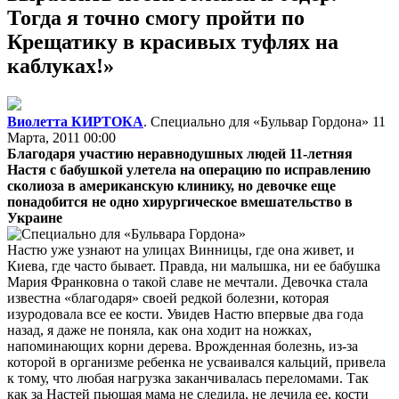
Тогда я точно смогу пройти по
Крещатику в красивых туфлях на
каблуках!»
Виолетта КИРТОКА
. Специально для «Бульвар Гордона»
11
Марта, 2011 00:00
Благодаря участию неравнодушных людей 11-летняя
Настя с бабушкой улетела на операцию по исправлению
сколиоза в американскую клинику, но девочке еще
понадобится не одно хирургическое вмешательство в
Украине
Настю уже узнают на улицах Винницы, где она живет, и
Киева, где часто бывает. Правда, ни малышка, ни ее бабушка
Мария Франковна о такой славе не мечтали. Девочка стала
известна «благодаря» своей редкой болезни, которая
изуродовала все ее кости. Увидев Настю впервые два года
назад, я даже не поняла, как она ходит на ножках,
напоминающих корни дерева. Врожденная болезнь, из-за
которой в организме ребенка не усваивался кальций, привела
к тому, что любая нагрузка заканчивалась переломами. Так
как за Настей пьющая мама не следила, не лечила ее, кости