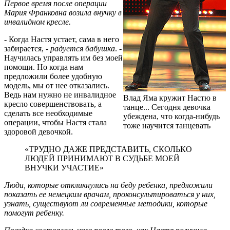
Первое время после операции
Мария Франковна возила внучку в
инвалидном кресле.
- Когда Настя устает, сама в него
забирается, -
радуется бабушка
. -
Научилась управлять им без моей
помощи. Но когда нам
предложили более удобную
модель, мы от нее отказались.
Ведь нам нужно не инвалидное
Влад Яма кружит Настю в
кресло совершенствовать, а
танце... Сегодня девочка
сделать все необходимые
убеждена, что когда-нибудь
операции, чтобы Настя стала
тоже научится танцевать
здоровой девочкой.
«ТРУДНО ДАЖЕ ПРЕДСТАВИТЬ, СКОЛЬКО
ЛЮДЕЙ ПРИНИМАЮТ В СУДЬБЕ МОЕЙ
ВНУЧКИ УЧАСТИЕ»
Люди, которые откликнулись на беду ребенка, предложили
показать ее немецким врачам, проконсультироваться у них,
узнать, существуют ли современные методики, которые
помогут ребенку.