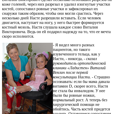
коже голеней, через них разрезал и удалил изогнутые участки
костей, сопоставил ровные участки и зафиксировал их
снаружи таким образом, чтобы они могли срастись. Через
несколько дней Насте разрешили вставать. Если человек
двигается, наступает на ногу, у него быстрее формируется
костный мозоль. Настя слушала каждое слово Виталия
Викторовича. Ведь он ей подарил надежду на то, что ее мечта
скоро исполнится.
- Я видел много разных
пациентов, но такого
изувеченного тельца, как у
Насти, - никогда, -
сказал
руководитель ортопедической
клиники «Ладистен» Виталий
Веклич после первой
консультации Насти. -
Страшно
осознавать: если бы мама давала
витамин D, скорее всего, Настя
не стала бы инвалидом. У нее
были бы ровные ножки,
нормальный рост. А теперь без
хирургической помощи не
обойтись. Часть костей придется
удалить. Оставшиеся сопоставим