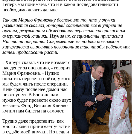
Теперь мы понимаем, что и в какой последовательности
необходимо лечить дальше.
Так как Марию Франковну беспокоило то, что у внучки
развивается сколиоз, который сдавливает все внутренние
органы, результаты обследования переслали специалистам
американской клиники. Изучив их, специалисты пригласили
Настю на операцию. Современные методики позволяют
хирургически выровнять позвоночник так, чтобы ребенок мог
затем продолжать расти.
- Хирург сказал, что не возьмет с
нас денег за операцию, - говорит
Мария Франковна
. -
Нужно
оплатить перелет и найти, у кого
мы будем жить после операции.
Ведь сразу после нее домой нас
не отпустят. В Бостоне нам
нужно будет провести около двух
месяцев. Фонд Виталия Кличко
купил нам билеты на самолет.
Трудно даже представить, как
много людей принимает участие
в судьбе моей внучки. Но ведь и