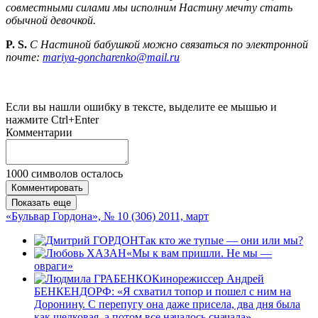
совместными силами мы исполним Настину мечту стать
обычной девочкой.
P. S.
С Настиной бабушкой можно связаться по электронной
почте:
mariya-goncharenko@mail.ru
Если вы нашли ошибку в тексте, выделите ее мышью и
нажмите Ctrl+Enter
Комментарии
1000
символов осталось
Комментировать
Показать еще
«Бульвар Гордона», № 10 (306) 2011, март
Так кто же тупые — они или мы?
«Мы к вам пришли. Не мы —
овраги»
Кинорежиссер Андрей
БЕНКЕНДОРФ: «Я схватил топор и пошел с ним на
Доронину. С перепугу она даже присела, два дня была
как шелковая, а потом все началось сначала»