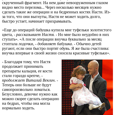
скрученный фрагмент. На нем даже невооруженным глазом
видно место перелома... Через несколько месяцев нужно
сделать такие же операции и на бедренных костях Насти. Из-
за того, что они выгнуты, Настя не может ходить долго,
быстро устает, начинает прихрамывать.
«Еще до операций бабушка купила мне туфельки золотистого
цвета, -
рассказывает Настя.
- Но мне было неудобно в них
ступать». «А после операции внучка буквально за месяц
стоптала лодочки, -
добавляет бабушка
. - Обычно детей
ругают, если они быстро портят обувь. Я же была счастлива:
внучка впервые в своей жизни сносила красивые туфельки».
- Благодаря тому, что Настя
продолжает принимать
препараты кальция, ее кости
стали гораздо крепче, -
продолжает Виталий Веклич. -
Теперь они больше не будут
самопроизвольно ломаться.
Безусловно, девочке нужно как
можно скорее сделать операцию
на бедрах, чтобы она могла
нормально ходить.