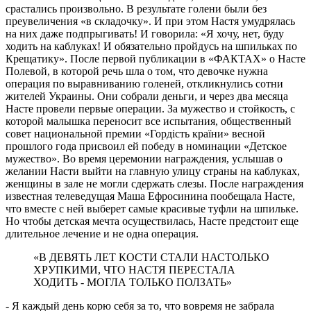
срастались произвольно. В результате голени были без
преувеличения «в складочку». И при этом Настя умудрялась
на них даже подпрыгивать! И говорила: «Я хочу, нет, буду
ходить на каблуках! И обязательно пройдусь на шпильках по
Крещатику». После первой публикации в «ФАКТАХ» о Насте
Полевой, в которой речь шла о том, что девочке нужна
операция по выравниванию голеней, откликнулись сотни
жителей Украины. Они собрали деньги, и через два месяца
Насте провели первые операции. За мужество и стойкость, с
которой малышка переносит все испытания, общественный
совет национальной премии «Гордiсть країни» весной
прошлого года присвоил ей победу в номинации «Детское
мужество». Во время церемонии награждения, услышав о
желании Насти выйти на главную улицу страны на каблуках,
женщины в зале не могли сдержать слезы. После награждения
известная телеведущая Маша Ефросинина пообещала Насте,
что вместе с ней выберет самые красивые туфли на шпильке.
Но чтобы детская мечта осуществилась, Насте предстоит еще
длительное лечение и не одна операция.
«В ДЕВЯТЬ ЛЕТ КОСТИ СТАЛИ НАСТОЛЬКО
ХРУПКИМИ, ЧТО НАСТЯ ПЕРЕСТАЛА
ХОДИТЬ - МОГЛА ТОЛЬКО ПОЛЗАТЬ»
- Я каждый день корю себя за то, что вовремя не забрала