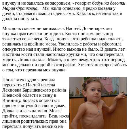
внучку и не занялась ее здоровьем, - говорит
бабушка девочки
Мария Франковна. -
Мы жили отдельно, я редко бывала у
дочки, старалась помогать деньгами. Казалось, именно так и
должна поступать.
Моя дочь совсем не занималась Настей. До четырех лет
внучка практически не ходила. Кости ног ломались под
тяжестью ее же веса. Когда поняла, что ребенка надо спасать,
решилась на крайние меры. Уволилась с работы и оформила
опекунство над внучкой. Иного выхода не было. В девять лет
Настины кости стали настолько хрупкими, что она перестала
ходить. Лишь ползала. Может, и к лучшему, что в этот период
мы не сделали ни одной фотографии. Хочется поскорее забыть
о том, что пережила моя внучка.
После всех судов я решила
переехать с Настей из села
Лехновка Барышевского района
Киевской области к сыну в
Винницу. Боялась оставаться
вдвоем с внучкой в своем доме.
Дочка злилась на меня. Могла
прийти, поскандалить. Ведь из-за
лишения родительских прав она
перестала получать пенсию на