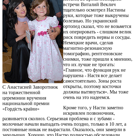
встречи Виталий Веклич
тщательно осмотрел Настины
руки, которые тоже выкручены
болезнью. Но украинский
ортопед сказал, что не возьмется
их оперировать - слишком велик
риск повредить нервы и сосуды.
Немецкие врачи, сделав
магнитно-резонансную
томографию, рентгеновские
снимки, тоже пришли к мнению,
что их лучше не трогать:
«Главное, что функция рук не
нарушена - Настя все делает
самостоятельно. Зоны роста
открыты, поэтому косточки
С Анастасией Заворотнюк
должны вытянуться». Мы тоже
на торжественной
очень на это надеемся.
церемонии вручения
национальной премии
Кроме того, у Насти заметно
«Гордiсть країни»
искривлен позвоночник,
развивается сколиоз. Серьезная проблема и с зубами -
молочные начали выпадать очень поздно, только в 10 лет, а
постоянные никак не вырастали. Оказалось, они замерли в
зародышах. Хорошо, что Настю полностью обследовали.