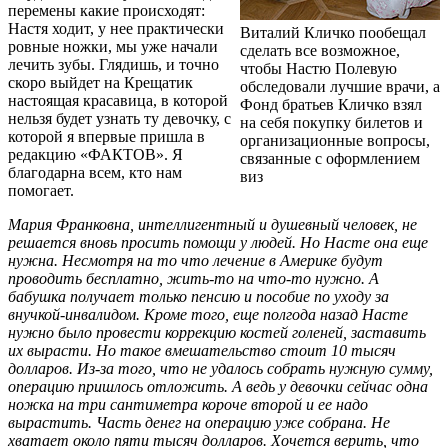
перемены какие происходят:
Настя ходит, у нее практически
Виталий Кличко пообещал
ровные ножки, мы уже начали
сделать все возможное,
лечить зубы. Глядишь, и точно
чтобы Настю Полевую
скоро выйдет на Крещатик
обследовали лучшие врачи, а
настоящая красавица, в которой
Фонд братьев Кличко взял
нельзя будет узнать ту девочку, с
на себя покупку билетов и
которой я впервые пришла в
организационные вопросы,
редакцию «ФАКТОВ». Я
связанные с оформлением
благодарна всем, кто нам
виз
помогает.
Мария Франковна, интеллигентный и душевный человек, не
решается вновь просить помощи у людей. Но Насте она еще
нужна. Несмотря на то что лечение в Америке будут
проводить бесплатно, жить-то на что-то нужно. А
бабушка получает только пенсию и пособие по уходу за
внучкой-инвалидом. Кроме того, еще полгода назад Насте
нужно было провести коррекцию костей голеней, заставить
их вырасти. Но такое вмешательство стоит 10 тысяч
долларов. Из-за того, что не удалось собрать нужную сумму,
операцию пришлось отложить. А ведь у девочки сейчас одна
ножка на три сантиметра короче второй и ее надо
вырастить. Часть денег на операцию уже собрана. Не
хватает около пяти тысяч долларов. Хочется верить, что