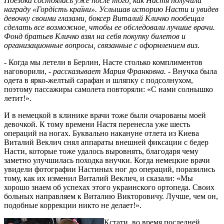
Поездка состоялась уже после того, как Настя получила
награду «Гордiсть країни». Услышав историю Насти и увидев
девочку своими глазами, боксер Виталий Кличко пообещал
сделать все возможное, чтобы ее обследовали лучшие врачи.
Фонд братьев Кличко взял на себя покупку билетов и
организационные вопросы, связанные с оформлением виз.
- Когда мы летели в Берлин, Насте столько комплиментов
наговорили, -
рассказывает Мария Франковна. -
Внучка была
одета в ярко-желтый сарафан и шляпку с подсолнухом,
поэтому пассажиры самолета повторяли: «С нами солнышко
летит!».
И в немецкой в клинике врачи тоже были очарованы моей
девочкой. К тому времени Настя перенесла уже шесть
операций на ногах. Буквально накануне отлета из Киева
Виталий Веклич снял аппараты внешней фиксации с бедер
Насти, которые тоже удалось выровнять, благодаря чему
заметно улучшилась походка внучки. Когда немецкие врачи
увидели фотографии Настиных ног до операций, поразились
тому, как их изменил Виталий Веклич, и сказали: «Мы
хорошо знаем об успехах этого украинского ортопеда. Своих
больных направляем к Виталию Викторовичу. Лучше, чем он,
подобные коррекции никто не делает!».
Кстати, во время последней