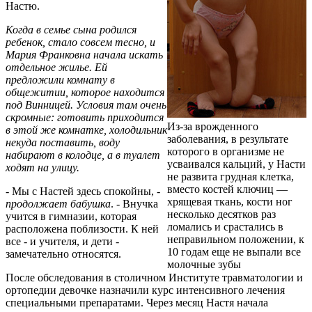
Настю.
Когда в семье сына родился
ребенок, стало совсем тесно, и
Мария Франковна начала искать
отдельное жилье. Ей
предложили комнату в
общежитии, которое находится
под Винницей. Условия там очень
скромные: готовить приходится
Из-за врожденного
в этой же комнатке, холодильник
заболевания, в результате
некуда поставить, воду
которого в организме не
набирают в колодце, а в туалет
усваивался кальций, у Насти
ходят на улицу.
не развита грудная клетка,
вместо костей ключиц —
- Мы с Настей здесь спокойны, -
хрящевая ткань, кости ног
продолжает бабушка
. - Внучка
несколько десятков раз
учится в гимназии, которая
ломались и срастались в
расположена поблизости. К ней
неправильном положении, к
все - и учителя, и дети -
10 годам еще не выпали все
замечательно относятся.
молочные зубы
После обследования в столичном Институте травматологии и
ортопедии девочке назначили курс интенсивного лечения
специальными препаратами. Через месяц Настя начала