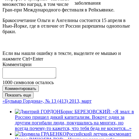
заболевания
множество наград, в том числе
Гран-при Международного фестиваля в Рейкъявике.
Бракосочетание Ольги и Ангелины состоится 15 апреля в
Нью-Йорке, где в отличие от России разрешены однополые
браки.
Если вы нашли ошибку в тексте, выделите ее мышью и
нажмите Ctrl+Enter
Комментарии
1000
символов осталось
Комментировать
Показать еще
«Бульвар Гордона», № 13 (413) 2013, март
Борис БЕРЕЗОВСКИЙ: «Я знал: в
Россию пришел дикий капитализм. Вокруг один за
другим погибали люди, покушались на многих, но
всегда почему-то кажется, что тебя беда не коснется...»
Российский летчик-космонавт