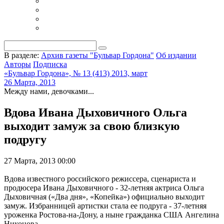
В разделе:
Архив газеты "Бульвар Гордона"
Об издании
Авторы
Подписка
«Бульвар Гордона», № 13 (413) 2013, март
26 Марта, 2013
Между нами, девочками...
Вдова Ивана Дыховичного Ольга
выходит замуж за свою близкую
подругу
27 Марта, 2013 00:00
Вдова извес­тного российского режиссера, сценариста и
продюсера Ивана Дыховичного - 32-летняя актриса Оль­га
Дыховичная («Два дня», «Копейка») офи­циально выходит
замуж. Избранницей артистки стала ее подруга - 37-летняя
уроженка Ростова-на-Дону, а ныне гражданка США Ангелина
Никонова.