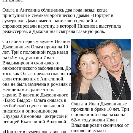
Ольга и Ангелина сблизились два года назад, когда
приступили к съемкам эротической драмы «Портрет в
сумерках». Дамы вместе написали сценарий и
спродюсировали картину, в которой Никонова выступила
режиссером, а Дыховичная сыграла главную роль.
Со своим первым мужем Иваном
Дыховичным Ольга прожила 10
лет. Три с половиной года назад
на 62-м году жизни Иван
Владимирович скончался от
онкологического заболевания. До
того как Ольга предала гласности
свои отношения с Ангелиной,
она не была замечена в романах с
женщинами - разве что на
экране. В картине Дыховичного
«Вдох-Выдох» Ольга снялась в
Ольга и Иван Дыховичные
лесбийской сцене с экс-женой
прожили в браке 10 лет. Три
писателя и оппозиционера
с половиной года назад на
Эдуарда Лимонова - актрисой и
62-м году жизни Иван
певицей Екатериной Волковой.
Владимирович скончался от
онкологического
«Портрет в сумерках» завоевал