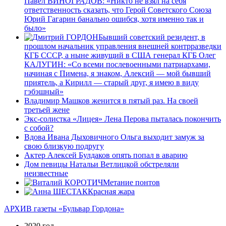
Павел ВИНОГРАДОВ: «Никто не взял на себя
ответственность сказать, что Герой Советского Союза
Юрий Гагарин банально ошибся, хотя именно так и
было»
Бывший советский резидент, в
прошлом начальник управления внешней контрразведки
КГБ СССР, а ныне живущий в США генерал КГБ Олег
КАЛУГИН: «Со всеми послевоенными патриархами,
начиная с Пимена, я знаком, Алексий — мой бывший
приятель, а Кирилл — старый друг, я имею в виду
гэбэшный»
Владимир Машков женится в пятый раз. На своей
третьей жене
Экс-солистка «Лицея» Лена Перова пыталась покончить
с собой?
Вдова Ивана Дыховичного Ольга выходит замуж за
свою близкую подругу
Актер Алексей Булдаков опять попал в аварию
Дом певицы Натальи Ветлицкой обстреляли
неизвестные
Метание понтов
Красная жара
АРХИВ газеты «Бульвар Гордона»
2020 год