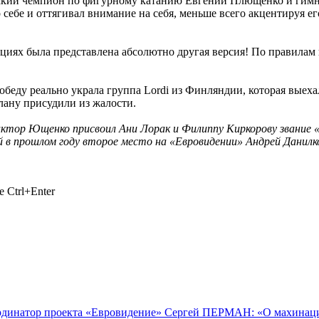
кий чемпион по фигурному катанию Евгений Плющенко и гимнаст
себе и оттягивал внимание на себя, меньше всего акцентируя его
иях была представлена абсолютно другая версия! По правилам н
победу реально украла группа Lordi из Финляндии, которая выех
илану присудили из жалости.
иктор Ющенко присвоил Ани Лорак и Филиппу Киркорову звание
в прошлом году второе место на «Евровидении» Андрей Данилко 
 Ctrl+Enter
рдинатор проекта «Евровидение» Сергей ПЕРМАН: «О махинаци