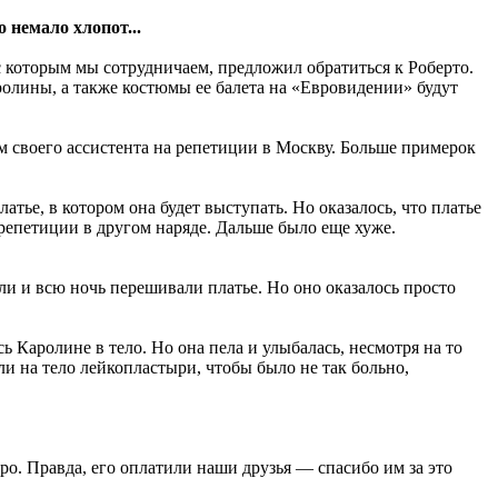
 немало хлопот...
с которым мы сотрудничаем, предложил обратиться к Роберто.
ролины, а также костюмы ее балета на «Евровидении» будут
м своего ассистента на репетиции в Москву. Больше примерок
ье, в котором она будет выступать. Но оказалось, что платье
 репетиции в другом наряде. Дальше было еще хуже.
ли и всю ночь перешивали платье. Но оно оказалось просто
 Каролине в тело. Но она пела и улыбалась, несмотря на то
ли на тело лейкопластыри, чтобы было не так больно,
ро. Правда, его оплатили наши друзья — спасибо им за это