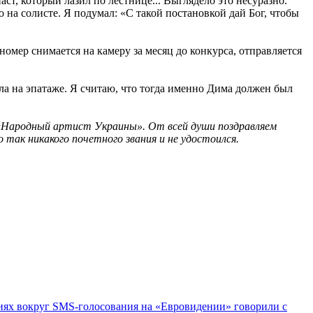
, который лазил по лестнице... Выглядело это несуразно.
 на солисте. Я подумал: «С такой постановкой дай Бог, чтобы
омер снимается на камеру за месяц до конкурса, отправляется
ала на эпатаже. Я считаю, что тогда именно Дима должен был
 «Народный артист Украины». От всей души поздравляем
так никакого почетного звания и не удостоился.
ях вокруг SMS-голосования на «Евровидении» говорили с