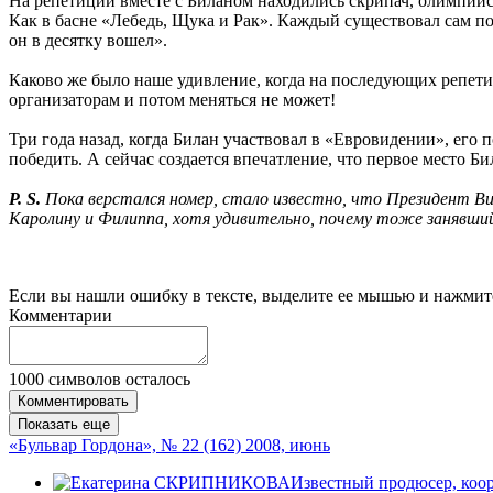
На репетиции вместе с Биланом находились скрипач, олимпийс
Как в басне «Лебедь, Щука и Рак». Каждый существовал сам по 
он в десятку вошел».
Каково же было наше удивление, когда на последующих репетиц
организаторам и потом меняться не может!
Три года назад, когда Билан участвовал в «Евровидении», его 
победить. А сейчас создается впечатление, что первое место Б
P. S.
Пока верстался номер, стало известно, что Президент В
Каролину и Филиппа, хотя удивительно, почему тоже занявший 
Если вы нашли ошибку в тексте, выделите ее мышью и нажмите
Комментарии
1000
символов осталось
Комментировать
Показать еще
«Бульвар Гордона», № 22 (162) 2008, июнь
Известный продюсер, коо