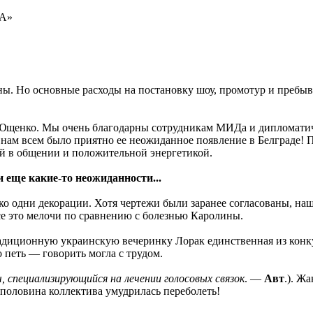
А»
ы. Но основные расходы на постановку шоу, промотур и пребыв
 Ющенко. Мы очень благодарны сотрудникам МИДа и дипломати
ам всем было приятно ее неожиданное появление в Белграде! П
ой в общении и положительной энергетикой.
 еще какие-то неожиданности...
ко одни декорации. Хотя чертежи были заранее согласованы, на
се это мелочи по сравнению с болезнью Каролины.
 традиционную украинскую вечеринку Лорак единственная из конк
 петь — говорить могла с трудом.
ч, специализирующийся на лечении голосовых связок
. —
Авт
.). Ж
 половина коллектива умудрилась переболеть!