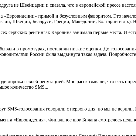
друга из Швейцарии и сказала, что в европейской прессе насто
а «Евровидении» примой и безусловным фаворитом. Это начало
ьгии, Швеции, Беларуси, Греции, Македонии, Болгарии и др.). 
всех сербских рейтингах Каролина занимала первые места. И ест
бывали в промотурах, поставили низкие оценки. До голосования 
ководителями России была выдвинута такая задача. Подробностей
юди дорожат своей репутацией. Мне рассказывали, что есть опр
ьшое количество SMS...
уг SMS-голосования говорили с первого дня, но мы не верили. 
мента «Евровидения». Финальное шоу Билана смотрелось цельно