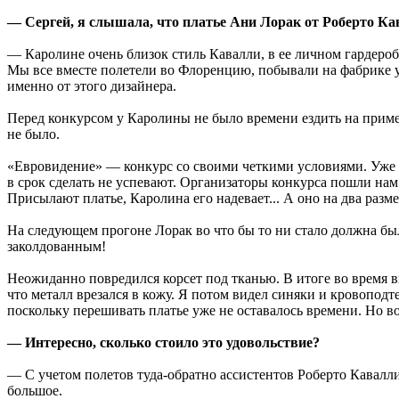
— Сергей, я слышала, что платье Ани Лорак от Роберто Кав
— Каролине очень близок стиль Кавалли, в ее личном гардеро
Мы все вместе полетели во Флоренцию, побывали на фабрике у 
именно от этого дизайнера.
Перед конкурсом у Каролины не было времени ездить на пример
не было.
«Евровидение» — конкурс со своими четкими условиями. Уже на
в срок сделать не успевают. Организаторы конкурса пошли нам
Присылают платье, Каролина его надевает... А оно на два разме
На следующем прогоне Лорак во что бы то ни стало должна был
заколдованным!
Неожиданно повредился корсет под тканью. В итоге во время в
что металл врезался в кожу. Я потом видел синяки и кровопод
поскольку перешивать платье уже не оставалось времени. Но 
— Интересно, сколько стоило это удовольствие?
— С учетом полетов туда-обратно ассистентов Роберто Кавалли 
большое.