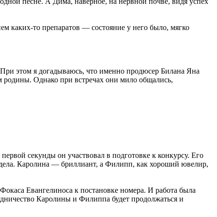
дной песне. А Дима, наверное, на нервной почве, видя успех
ием каких-то препаратов — состояние у него было, мягко
. При этом я догадываюсь, что именно продюсер Билана Яна
 родины. Однако при встречах они мило общались,
первой секунды он участвовал в подготовке к конкурсу. Его
дела. Каролина — бриллиант, а Филипп, как хороший ювелир,
 Фокаса Евангелиноса к постановке номера. И работа была
рудничество Каролины и Филиппа будет продолжаться и