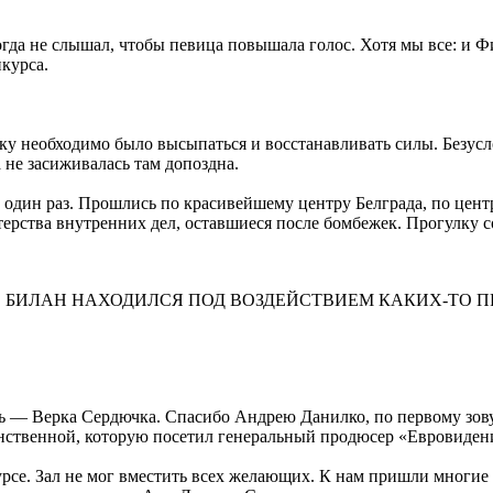
огда не слышал, чтобы певица повышала голос. Хотя мы все: и
нкурса.
ку необходимо было высыпаться и восстанавливать силы. Безусл
 не засиживалась там допоздна.
один раз. Прошлись по красивейшему центру Белграда, по центр
рства внутренних дел, оставшиеся после бомбежек. Прогулку с
 БИЛАН НАХОДИЛСЯ ПОД ВОЗДЕЙСТВИЕМ КАКИХ-ТО П
ь — Верка Сердючка. Спасибо Андрею Данилко, по первому зов
динственной, которую посетил генеральный продюсер «Евровиден
урсе. Зал не мог вместить всех желающих. К нам пришли многие 