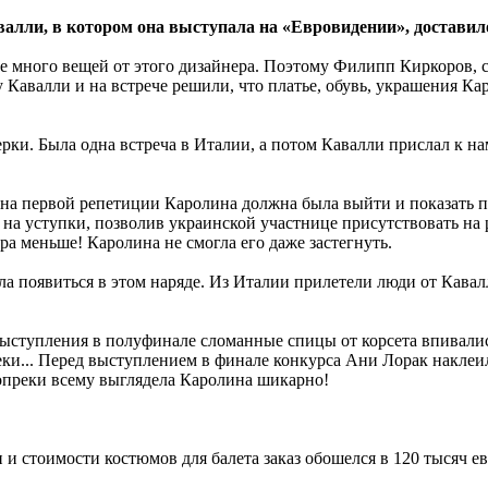
алли, в котором она выступала на «Евровидении», доставило
бе много вещей от этого дизайнера. Поэтому Филипп Киркоров, 
Кавалли и на встрече решили, что платье, обувь, украшения Ка
ки. Была одна встреча в Италии, а потом Кавалли прислал к на
 первой репетиции Каролина должна была выйти и показать плат
 на уступки, позволив украинской участнице присутствовать на
ра меньше! Каролина не смогла его даже застегнуть.
а появиться в этом наряде. Из Италии прилетели люди от Кавал
ыступления в полуфинале сломанные спицы от корсета впивались
теки... Перед выступлением в финале конкурса Ани Лорак наклеи
вопреки всему выглядела Каролина шикарно!
и стоимости костюмов для балета заказ обошелся в 120 тысяч ев