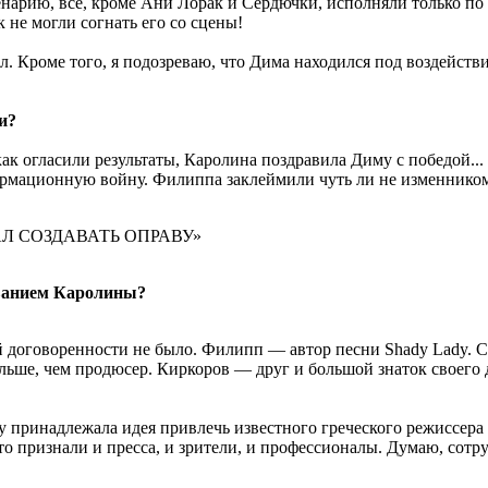
арию, все, кроме Ани Лорак и Сердючки, исполняли только по о
 не могли согнать его со сцены!
л. Кроме того, я подозреваю, что Дима находился под воздейств
и?
ак огласили результаты, Каролина поздравила Диму с победой..
ормационную войну. Филиппа заклеймили чуть ли не изменником
Л СОЗДАВАТЬ ОПРАВУ»
ованием Каролины?
договоренности не было. Филипп — автор песни Shady Lady. С 
льше, чем продюсер. Киркоров — друг и большой знаток своего 
 принадлежала идея привлечь известного греческого режиссера
то признали и пресса, и зрители, и профессионалы. Думаю, сот