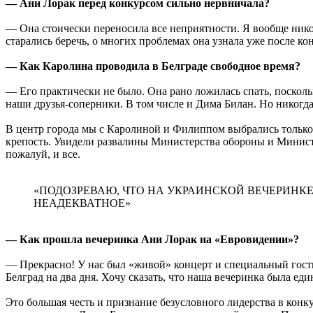
— Ани Лорак перед конкурсом сильно нервничала?
— Она стоически переносила все неприятности. Я вообще ник
старались беречь, о многих проблемах она узнала уже после ко
— Как Каролина проводила в Белграде свободное время?
— Его практически не было. Она рано ложилась спать, посколь
наши друзья-соперники. В том числе и Дима Билан. Но никогда
В центр города мы с Каролиной и Филиппом выбрались только 
крепость. Увидели развалины Министерства обороны и Министе
пожалуй, и все.
«ПОДОЗРЕВАЮ, ЧТО НА УКРАИНСКОЙ ВЕЧЕРИНКЕ
НЕАДЕКВАТНОЕ»
— Как прошла вечеринка Ани Лорак на «Евровидении»?
— Прекрасно! У нас был «живой» концерт и специальный гост
Белград на два дня. Хочу сказать, что наша вечеринка была е
Это большая честь и признание безусловного лидерства в конк