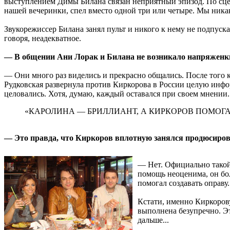
выступлением Димы Билана связан неприятный эпизод. По сцен
нашей вечеринки, спел вместо одной три или четыре. Мы никак
Звукорежиссер Билана занял пульт и никого к нему не подпуска
говоря, неадекватное.
— В общении Ани Лорак и Билана не возникало напряженк
— Они много раз виделись и прекрасно общались. После того к
Рудковская развернула против Киркорова в России целую инф
целовались. Хотя, думаю, каждый оставался при своем мнении.
«КАРОЛИНА — БРИЛЛИАНТ, А КИРКОРОВ ПОМОГА
— Это правда, что Киркоров вплотную занялся продюсир
— Нет. Официально такой 
помощь неоценима, он бо
помогал создавать оправу.
Кстати, именно Киркорову
выполнена безупречно. Э
дальше...