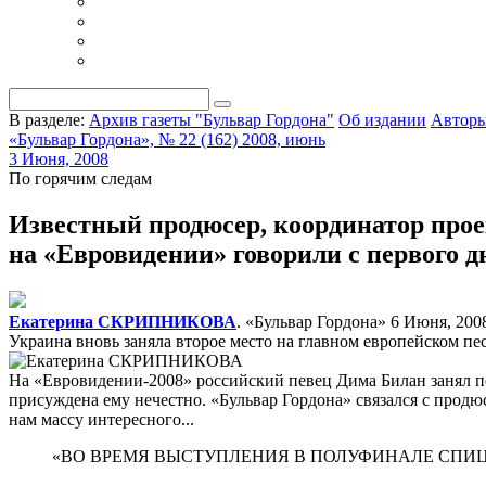
В разделе:
Архив газеты "Бульвар Гордона"
Об издании
Автор
«Бульвар Гордона», № 22 (162) 2008, июнь
3 Июня, 2008
По горячим следам
Известный продюсер, координатор про
на «Евровидении» говорили с первого д
Екатерина СКРИПНИКОВА
. «Бульвар Гордона»
6 Июня, 2008
Украина вновь заняла второе место на главном европейском пе
На «Евровидении-2008» российский певец Дима Билан занял пе
присуждена ему нечестно. «Бульвар Гордона» связался с прод
нам массу интересного...
«ВО ВРЕМЯ ВЫСТУПЛЕНИЯ В ПОЛУФИНАЛЕ СПИЦЫ