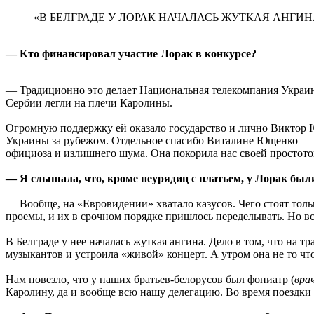
«В БЕЛГРАДЕ У ЛОРАК НАЧАЛАСЬ ЖУТКАЯ АНГИН
— Кто финансировал участие Лорак в конкурсе?
— Традиционно это делает Национальная телекомпания Украин
Сербии легли на плечи Каролины.
Огромную поддержку ей оказало государство и лично Виктор
Украины за рубежом. Отдельное спасибо Виталине Ющенко — н
официоза и излишнего шума. Она покорила нас своей простот
— Я слышала, что, кроме неурядиц с платьем, у Лорак были
— Вообще, на «Евровидении» хватало казусов. Чего стоят толь
проемы, и их в срочном порядке пришлось переделывать. Но в
В Белграде у нее началась жуткая ангина. Дело в том, что на
музыкантов и устроила «живой» концерт. А утром она не то что
Нам повезло, что у наших братьев-белорусов был фониатр (
вра
Каролину, да и вообще всю нашу делегацию. Во время поездки