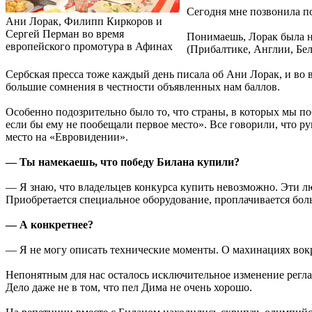
Сегодня мне позвонила по
Ани Лорак, Филипп Киркоров и
Сергей Перман во время
Понимаешь, Лорак была н
европейского промотура в Афинах
(Прибалтике, Англии, Бел
Сербская пресса тоже каждый день писала об Ани Лорак, и во 
большие сомнения в честности объявленных нам баллов.
Особенно подозрительно было то, что страны, в которых мы по
если бы ему не пообещали первое место». Все говорили, что ру
место на «Евровидении».
— Ты намекаешь, что победу Билана купили?
— Я знаю, что владельцев конкурса купить невозможно. Эти л
Приобретается специальное оборудование, проплачивается бол
— А конкретнее?
— Я не могу описать технические моменты. О махинациях вокр
Непонятным для нас осталось исключительное изменение регла
Дело даже не в том, что пел Дима не очень хорошо.