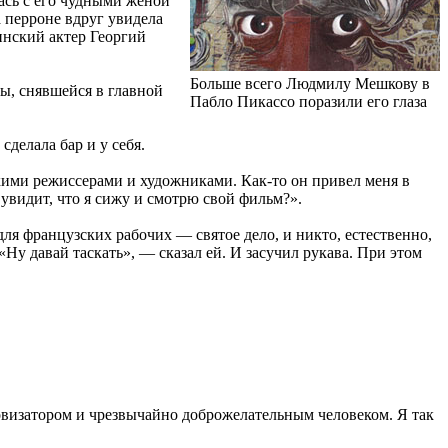
лась с его чудными женой
а перроне вдруг увидела
инский актер Георгий
Больше всего Людмилу Мешкову в
ы, снявшейся в главной
Пабло Пикассо поразили его глаза
сделала бар и у себя.
кими режиссерами и художниками. Как-то он привел меня в
увидит, что я сижу и смотрю свой фильм?».
ля французских рабочих — святое дело, и никто, естественно,
«Ну давай таскать», — сказал ей. И засучил рукава. При этом
визатором и чрезвычайно доброжелательным человеком. Я так