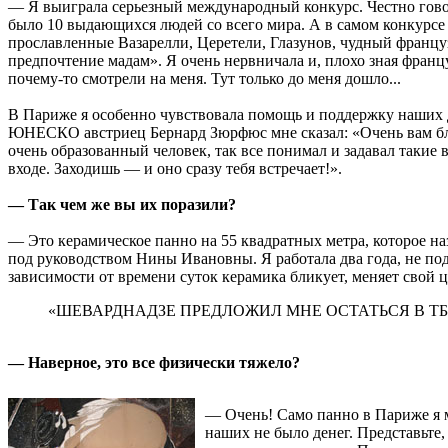
— Я выиграла серьезный международный конкурс. Честно говоря,
было 10 выдающихся людей со всего мира. А в самом конкурс
прославленные Вазарелли, Церетели, Глазунов, чудный францу
предпочтение мадам». Я очень нервничала и, плохо зная францу
почему-то смотрели на меня. Тут только до меня дошло...
В Париже я особенно чувствовала помощь и поддержку наших 
ЮНЕСКО австриец Бернард Зюрфюс мне сказал: «Очень вам бла
очень образованный человек, так все понимал и задавал такие во
входе. Заходишь — и оно сразу тебя встречает!».
— Так чем же вы их поразили?
— Это керамическое панно на 55 квадратных метра, которое н
под руководством Нины Ивановны. Я работала два года, не подн
зависимости от времени суток керамика бликует, меняет свой ц
«ШЕВАРДНАДЗЕ ПРЕДЛОЖИЛ МНЕ ОСТАТЬСЯ В Т
— Наверное, это все физически тяжело?
— Очень! Само панно в Париже я м
наших не было денег. Представьте