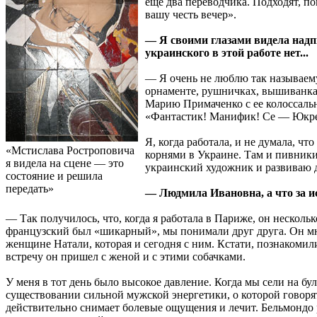
еще два переводчика. Подходят, п
вашу честь вечер».
— Я своими глазами видела надп
украинского в этой работе нет...
— Я очень не люблю так называем
орнаменте, рушничках, вышиванках
Марию Примаченко с ее колоссаль
«Фантастик! Манифик! Се — Юкре
Я, когда работала, и не думала, ч
«Мстислава Ростроповича
корнями в Украине. Там и пивники с
я видела на сцене — это
украинский художник и развиваю д
состояние и решила
передать»
— Людмила Ивановна, а что за и
— Так получилось, что, когда я работала в Париже, он нескол
французский был «шикарный», мы понимали друг друга. Он мне
женщине Натали, которая и сегодня с ним. Кстати, познакоми
встречу он пришел с женой и с этими собачками.
У меня в тот день было высокое давление. Когда мы сели на бу
существовании сильной мужской энергетики, о которой говорят
действительно снимает болевые ощущения и лечит. Бельмондо ра