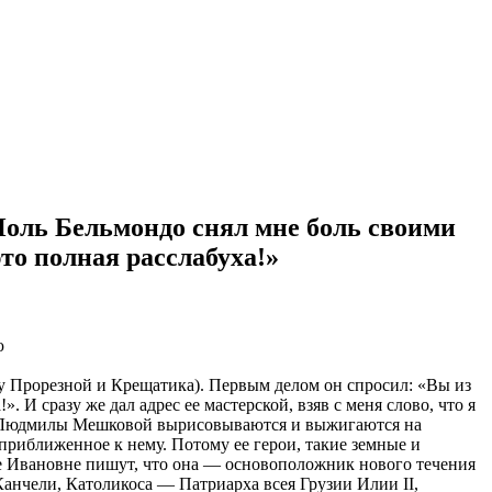
ль Бельмондо снял мне боль своими
то полная расслабуха!»
ю
лу Прорезной и Крещатика). Первым делом он спросил: «Вы из
 И сразу же дал адрес ее мастерской, взяв с меня слово, что я
ры Людмилы Мешковой вырисовываются и выжигаются на
приближенное к нему. Потому ее герои, такие земные и
ле Ивановне пишут, что она — основоположник нового течения
нчели, Католикоса — Патриарха всея Грузии Илии II,