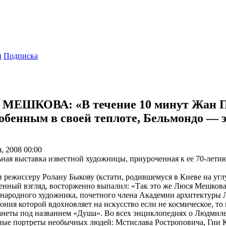
ы
Подписка
МЕШКОВА: «В течение 10 минут Жан По
бенным в своей теплоте, Бельмондо — э
, 2008 00:00
ная выставка известной художницы, приуроченная к ее 70-лети
 и режиссеру Ролану Быкову (кстати, родившемуся в Киеве на уг
енный взгляд, восторженно выпалил: «Так это же Люся Мешкова!».
ы народного художника, почетного члена Академии архитекту
ния которой вдохновляет на искусство если не космическое, то 
планеты под названием «Душа». Во всех энциклопедиях о Людми
ые портреты необычных людей: Мстислава Ростроповича, Гии Ка