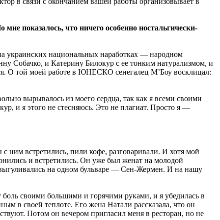
ктор в связи с окончанием вашей работы организовывает в
мне показалось, что ничего особенно ностальгически-
 на украинских национальных наработках — народном
нну Собачко, и Катерину Билокур с ее тонким натурализмом, и
ся. О той моей работе в ЮНЕСКО сенегалец М’Боу восклицал:
звольно вырывалось из моего сердца, так как я всеми своими
кур, и я этого не стесняюсь. Это не плагиат. Просто я —
с ним встретились, пили кофе, разговаривали. И хотя мой
онились и встретились. Он уже был женат на молодой
и выгуливались на одном бульваре — Сен-Жермен. И на нашу
ту боль своими большими и горячими руками, и я убедилась в
ым в своей теплоте. Его жена Натали рассказала, что он
ствуют. Потом он вечером пригласил меня в ресторан, но не