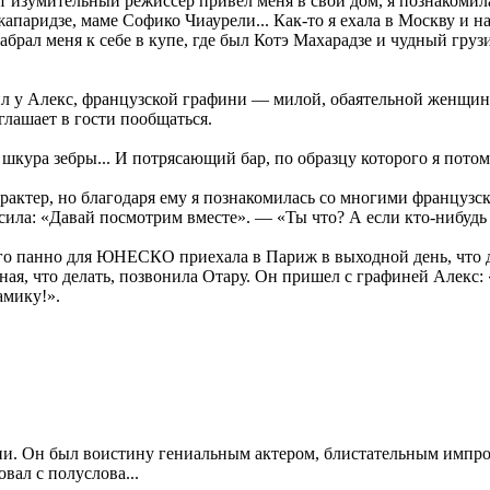
тот изумительный режиссер привел меня в свой дом, я познакоми
апаридзе, маме Софико Чиаурели... Как-то я ехала в Москву и н
брал меня к себе в купе, где был Котэ Махарадзе и чудный груз
ил у Алекс, французской графини — милой, обаятельной женщин
глашает в гости пообщаться.
шкура зебры... И потрясающий бар, по образцу которого я потом 
арактер, но благодаря ему я познакомилась со многими французс
ила: «Давай посмотрим вместе». — «Ты что? А если кто-нибудь 
его панно для ЮНЕСКО приехала в Париж в выходной день, что д
ная, что делать, позвонила Отару. Он пришел с графиней Алекс: 
амику!».
и. Он был воистину гениальным актером, блистательным импро
вал с полуслова...