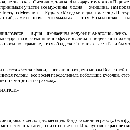
 не знаю как. Очевидно, только благодаря тому, что в Париже н
е принимали участие все мужчины, я одна — женщина. Там пока
з Бонэ, из Мексики — Рудольф Майдави и два итальянца. В рез
зский, даже не поняла, что «мадам» — это я. Начала оглядываться
дипломатов — Юрия Николаевича Кочубея и Анатолия Зленко. По
годарен за высочайший профессионализм и творческий подход 
просы по керамике, что я обалдела. Он мне сказал: «Если бы я зн
азывается «Земля. Флюиды жизни и расцвета мирам Вселенной по
имая головы, все время переделывала небольшие кусочки, старая
вет и смотрится по-разному.
БИЛИСИ»
онтировала около трех месяцев. Когда закончила работу, был фу
, завтра уже открытие, а никто и ничего. И вдруг идет красное