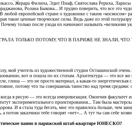
Пикассо, Жерара Филипа, Эдит Пиаф, Святослава Рериха, Ларис
джанова, Ролана Быкова... И трудно поверить, что все это чудо
 В любой европейской стране о художнике с таким «космосом» р
ая такие ценные творческие силы. Ведь даже из этой полуразруш
? Почему только после ухода их начинают называть «великими у
АЛА ТОЛЬКО ПОТОМУ, ЧТО В ПАРИЖЕ НЕ ЗНАЛИ, ЧТО 
колу, мой учитель из художественной студии Осташинский очень 
азованию, вот и пошла по их стопам. Архитектура — это все же 
еле, глина — это не просто материал, а какая-то энергетическая
тояние, потому что ты совершаешь таинство над тремя средами: 
когда я рисую — это всегда импровизация. Окончив факультет и
итут экспериментального проектирования... Там была мастерска
ва. И я стала туда бегать, мне это нравилось больше, чем зан
 потом заказчики тебе говорят «нет»... А тут ты сам себе хозяи
тастическое панно в парижской штаб-квартире ЮНЕСКО?