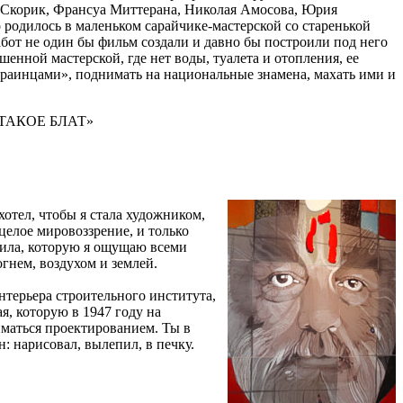
ы Скорик, Франсуа Миттерана, Николая Амосова, Юрия
 родилось в маленьком сарайчике-мастерской со старенькой
абот не один бы фильм создали и давно бы построили под него
енной мастерской, где нет воды, туалета и отопления, ее
краинцами», поднимать на национальные знамена, махать ими и
ТАКОЕ БЛАТ»
хотел, чтобы я стала художником,
целое мировоззрение, и только
 сила, которую я ощущаю всеми
огнем, воздухом и землей.
нтерьера строительного института,
я, которую в 1947 году на
иматься проектированием. Ты в
н: нарисовал, вылепил, в печку.