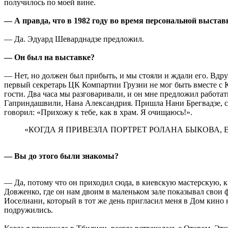
получилось по моей вине.
— А правда, что в 1982 году во время персональной выстав
— Да. Эдуард Шеварднадзе предложил.
— Он был на выставке?
— Нет, но должен был прибыть, и мы стояли и ждали его. Вдруг
первый секретарь ЦК Компартии Грузии не мог быть вместе с К
гости. Два часа мы разговаривали, и он мне предложил работа
Гаприндашвили, Нана Александрия. Пришла Нани Брегвадзе, с 
говорил: «Прихожу к тебе, как в храм. Я очищаюсь!».
«КОГДА Я ПРИВЕЗЛА ПОРТРЕТ РОЛАНА БЫКОВА, 
— Вы до этого были знакомы?
— Да, потому что он приходил сюда, в киевскую мастерскую, 
Довженко, где он нам двоим в маленьком зале показывал свои
Иоселиани, который в тот же день пригласил меня в Дом кино 
подружились.