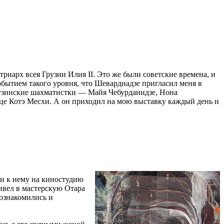
риарх всея Грузии Илия II. Это же были советские времена, и
обытием такого уровня, что Шеварднадзе пригласил меня в
грузинские шахматистки — Майя Чебурданидзе, Нона
це Котэ Месхи. А он приходил на мою выставку каждый день и
ли к нему на киностудию
ивел в мастерскую Отара
познакомились и