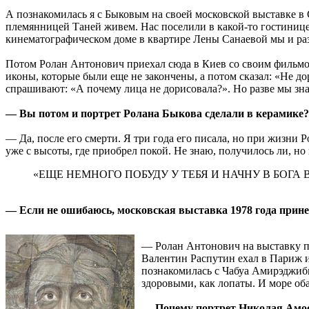
А познакомилась я с Быковым на своей московской выставке в С
племянницей Таней живем. Нас поселили в какой-то гостинице 
кинематографическом доме в квартире Лены Санаевой мы и ра
Потом Ролан Антонович приехал сюда в Киев со своим фильмом
иконы, которые были еще не закончены, а потом сказал: «Не дор
спрашивают: «А почему лица не дорисовала?». Но разве мы зна
— Вы потом и портрет Ролана Быкова сделали в керамике?
— Да, после его смерти. Я три года его писала, но при жизни 
уже с высоты, где приобрел покой. Не знаю, получилось ли, но к
«ЕЩЕ НЕМНОГО ПОБУДУ У ТЕБЯ И НАЧНУ В БОГА
— Если не ошибаюсь, московская выставка 1978 года прине
— Ролан Антонович на выставку п
Валентин Распутин ехал в Париж из
познакомилась с Чабуа Амирэджиби
здоровыми, как лопаты. И море об
— Почему портрет Николая Амосо