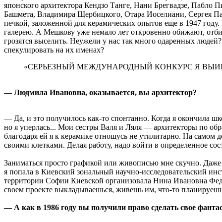
японского архитектора Кендзо Танге, Нани Брегвадзе, Пабло 
Башмета, Владимира Щербицкого, Отара Иоселиани, Сергея Пара
печкой, заложенной для керамических опытов еще в 1947 году.
галерею. А Мешкову уже немало лет откровенно обижают, отбир
грозятся выселить. Неужели у нас так много одаренных людей
спекулировать на их именах?
«СЕРЬЕЗНЫЙ МЕЖДУНАРОДНЫЙ КОНКУРС Я ВЫИГР
— Людмила Ивановна, оказывается, вы архитектор?
— Да, и это получилось как-то спонтанно. Когда я окончила ш
но я уперлась... Мои сестры Валя и Ляля — архитекторы по обр
благодаря ей я к керамике отношусь не утилитарно. На самом д
своими клетками. Делая работу, надо войти в определенное сос
Заниматься просто графикой или живописью мне скучно. Даже 
я попала в Киевский зональный научно-исследовательский инст
территории Софии Киевской организовала Нина Ивановна Федоро
своем проекте выкладываешься, живешь им, что-то планируешь, а
— А как в 1986 году вы получили право сделать свое фан