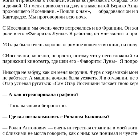
Когда я приезжала в Тбилиси, всегда встречалась с Отаром. Э
и дочкой. Он меня привозил на дачу к знаменитой Верико Андж
проходящего Иоселиани. «Пошли к нам», — обрадовался он и за
Кавтарадзе. Мы проговорили всю ночь.
С Иоселиани мы очень часто встречались и во Франции. Он ж
роли в его «Фаворитах Луны». Я работаю, он мне звонит и при
УОтара было очень хорошо: огромное количество книг, на полу 
СИоселиани, конечно, непросто, потому что у него сложный х
парижский кинотеатр, где шли его «Фавориты Луны». Я попрос
Никогда не забуду, как он меня выручил. Фура с керамикой мо
не работает. А машина должна была уезжать. Я в отчаянии, не з
Отар успевал ругаться: «Сам Отар Иоселиани таскает твою кер
— А как отреагировала графиня?
— Таскала ящики безропотно.
— Где вы познакомились с Роланом Быковым?
— Ролан Антонович — очень интересная страница в моей жизн
с близкими не могла говорить, как с ним: все понимал и чувство