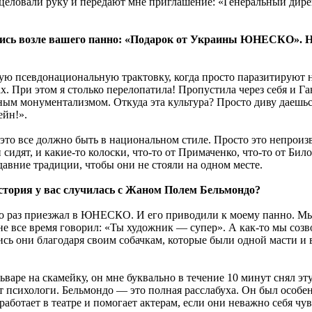
оцеловали руку и передают мне приглашение: «Генеральный дире
ись возле вашего панно: «Подарок от Украины ЮНЕСКО». Но 
ую псевдонациональную трактовку, когда просто паразитируют
. При этом я столько перелопатила! Пропустила через себя и Га
ным монументализмом. Откуда эта культура? Просто диву даешь
йн!».
то это все должно быть в национальном стиле. Просто это непрои
идят, и какие-то колоски, что-то от Примаченко, что-то от Било
авние традиции, чтобы они не стояли на одном месте.
стория у вас случилась с Жаном Полем Бельмондо?
ько раз приезжал в ЮНЕСКО. И его приводили к моему панно. Мы 
 все время говорил: «Ты художник — супер». А как-то мы созв
лись они благодаря своим собачкам, которые были одной масти 
льваре на скамейку, он мне буквально в течение 10 минут снял э
 психологи. Бельмондо — это полная расслабуха. Он был особенн
ботает в театре и помогает актерам, если они неважно себя чув