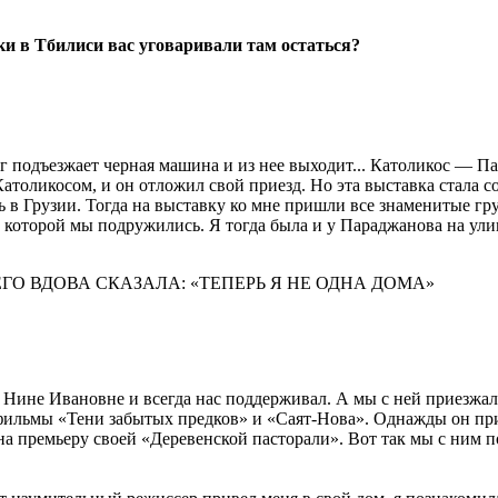
ки в Тбилиси вас уговаривали там остаться?
 подъезжает черная машина и из нее выходит... Католикос — Пат
атоликосом, и он отложил свой приезд. Но эта выставка стала с
ть в Грузии. Тогда на выставку ко мне пришли все знаменитые 
которой мы подружились. Я тогда была и у Параджанова на ули
ЕГО ВДОВА СКАЗАЛА: «ТЕПЕРЬ Я НЕ ОДНА ДОМА»
к Нине Ивановне и всегда нас поддерживал. А мы с ней приезжа
 фильмы «Тени забытых предков» и «Саят-Нова». Однажды он пр
на премьеру своей «Деревенской пасторали». Вот так мы с ним 