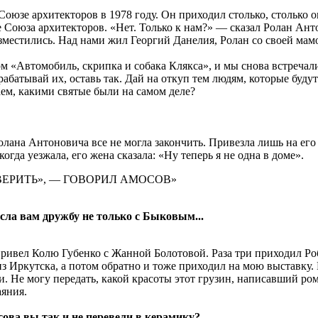
оюзе архитекторов в 1978 году. Он приходил столько, столько о
Союза архитекторов. «Нет. Только к нам?» — сказал Ролан Анто
зместились. Над нами жил Георгий Данелия, Ролан со своей ма
 «Автомобиль, скрипка и собака Клякса», и мы снова встречали
абатывай их, оставь так. Дай на откуп тем людям, которые будут 
ем, какими святые были на самом деле?
Ролана Антоновича все не могла закончить. Привезла лишь на его
огда уезжала, его жена сказала: «Ну теперь я не одна в доме».
 ВЕРИТЬ», — ГОВОРИЛ АМОСОВ»
сла вам дружбу не только с Быковым...
ривел Колю Губенко с Жанной Болотовой. Раза три приходил Ро
 Иркутска, а потом обратно и тоже приходил на мою выставку. П
. Не могу передать, какой красоты этот грузин, написавший ром
аяния.
ва вы так и не перевели в керамику?