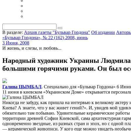
В разделе:
Архив газеты "Бульвар Гордона"
Об издании
Автор
«Бульвар Гордона», № 22 (162) 2008, июнь
3 Июня, 2008
И жизнь, и слезы, и любовь...
Народный художник Украины Людмила 
большими горячими руками. Он был осо
Галина ЦЫМБАЛ
. Специально для «Бульвар Гордона»
6 Июня
11 июня в киевском «Украинском Доме» открывается персональ
Никогда не забуду, как пришла на интервью к великому актеру
Киева? А знаете, что у вас живет гений?». И, увидев мой удивл
обязательно там побываю. Удивительные керамические работ
территории древней Софии Киевской, сама архитектурная гармо
одновременно звездные, из разных стран и эпох, но с одной 
— керамической живописи. У кого еще можно увидеть необычн