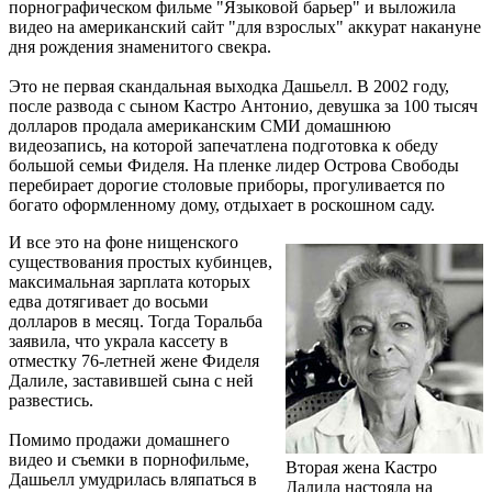
порнографическом фильме "Языковой барьер" и выложила
видео на американский сайт "для взрослых" аккурат накануне
дня рождения знаменитого свекра.
Это не первая скандальная выходка Дашьелл. В 2002 году,
после развода с сыном Кастро Антонио, девушка за 100 тысяч
долларов продала американским СМИ домашнюю
видеозапись, на которой запечатлена подготовка к обеду
большой семьи Фиделя. На пленке лидер Острова Свободы
перебирает дорогие столовые приборы, прогуливается по
богато оформленному дому, отдыхает в роскошном саду.
И все это на фоне нищенского
существования простых кубинцев,
максимальная зарплата которых
едва дотягивает до восьми
долларов в месяц. Тогда Торальба
заявила, что украла кассету в
отместку 76-летней жене Фиделя
Далиле, заставившей сына с ней
развестись.
Помимо продажи домашнего
видео и съемки в порнофильме,
Вторая жена Кастро
Дашьелл умудрилась вляпаться в
Далила настояла на