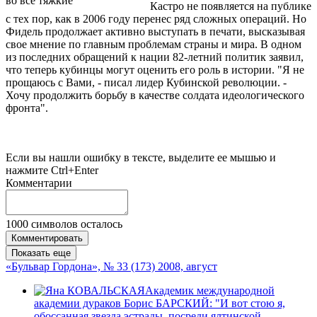
во все тяжкие
Кастро не появляется на публике
с тех пор, как в 2006 году перенес ряд сложных операций. Но
Фидель продолжает активно выступать в печати, высказывая
свое мнение по главным проблемам страны и мира. В одном
из последних обращений к нации 82-летний политик заявил,
что теперь кубинцы могут оценить его роль в истории. "Я не
прощаюсь с Вами, - писал лидер Кубинской революции. -
Хочу продолжить борьбу в качестве солдата идеологического
фронта".
Если вы нашли ошибку в тексте, выделите ее мышью и
нажмите Ctrl+Enter
Комментарии
1000
символов осталось
Комментировать
Показать еще
«Бульвар Гордона», № 33 (173) 2008, август
Академик международной
академии дураков Борис БАРСКИЙ: "И вот стою я,
обоссанная звезда эстрады, посреди ялтинской