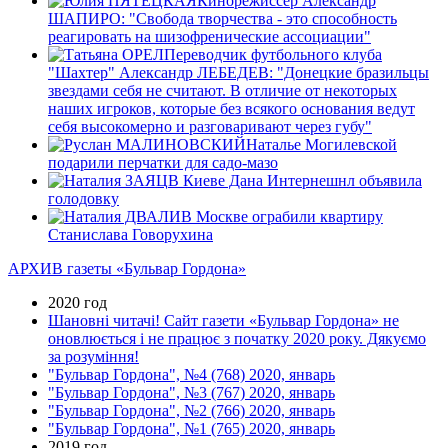
Кинорежиссер Александр
ШАПИРО: "Свобода творчества - это способность
реагировать на шизофренические ассоциации"
Переводчик футбольного клуба
"Шахтер" Александр ЛЕБЕДЕВ: "Донецкие бразильцы
звездами себя не считают. В отличие от некоторых
наших игроков, которые без всякого основания ведут
себя высокомерно и разговаривают через губу"
Наталье Могилевской
подарили перчатки для садо-мазо
В Киеве Дана Интернешнл объявила
голодовку
В Москве ограбили квартиру
Станислава Говорухина
АРХИВ газеты «Бульвар Гордона»
2020 год
Шановні читачі! Сайт газети «Бульвар Гордона» не
оновлюється і не працює з початку 2020 року. Дякуємо
за розуміння!
"Бульвар Гордона", №4 (768) 2020, январь
"Бульвар Гордона", №3 (767) 2020, январь
"Бульвар Гордона", №2 (766) 2020, январь
"Бульвар Гордона", №1 (765) 2020, январь
2019 год