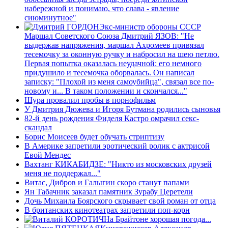
набережной и понимаю, что слава - явление
сиюминутное"
Экс-министр обороны СССР
Маршал Советского Союза Дмитрий ЯЗОВ: "Не
выдержав напряжения, маршал Ахромеев привязал
тесемочку за оконную ручку и набросил на шею петлю.
Первая попытка оказалась неудачной: его немного
придушило и тесемочка оборвалась. Он написал
записку: "Плохой из меня самоубийца", связал все по-
новому и... В таком положении и скончался..."
Шура провалил пробы в порнофильм
У Дмитрия Дюжева и Игоря Бутмана родились сыновья
82-й день рождения Фиделя Кастро омрачил секс-
скандал
Борис Моисеев будет обучать стриптизу
В Америке запретили эротический ролик с актрисой
Евой Мендес
Вахтанг КИКАБИДЗЕ: "Никто из московских друзей
меня не поддержал..."
Витас, Дибров и Галыгин скоро станут папами
Ян Табачник заказал памятник Зурабу Церетели
Дочь Михаила Боярского скрывает свой роман от отца
В британских кинотеатрах запретили поп-корн
На Брайтоне хорошая погода...