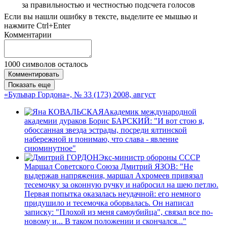
за правильностью и честностью подсчета голосов
Если вы нашли ошибку в тексте, выделите ее мышью и
нажмите Ctrl+Enter
Комментарии
1000
символов осталось
Комментировать
Показать еще
«Бульвар Гордона», № 33 (173) 2008, август
Академик международной
академии дураков Борис БАРСКИЙ: "И вот стою я,
обоссанная звезда эстрады, посреди ялтинской
набережной и понимаю, что слава - явление
сиюминутное"
Экс-министр обороны СССР
Маршал Советского Союза Дмитрий ЯЗОВ: "Не
выдержав напряжения, маршал Ахромеев привязал
тесемочку за оконную ручку и набросил на шею петлю.
Первая попытка оказалась неудачной: его немного
придушило и тесемочка оборвалась. Он написал
записку: "Плохой из меня самоубийца", связал все по-
новому и... В таком положении и скончался..."