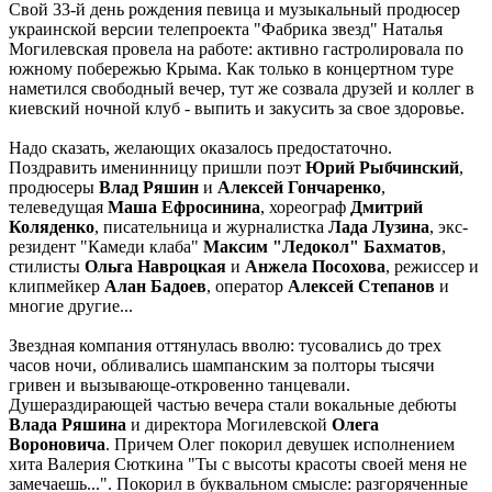
Свой 33-й день рождения певица и музыкальный продюсер
украинской версии телепроекта "Фабрика звезд" Наталья
Могилевская провела на работе: активно гастролировала по
южному побережью Крыма. Как только в концертном туре
наметился свободный вечер, тут же созвала друзей и коллег в
киевский ночной клуб - выпить и закусить за свое здоровье.
Надо сказать, желающих оказалось предостаточно.
Поздравить именинницу пришли поэт
Юрий Рыбчинский
,
продюсеры
Влад Ряшин
и
Алексей Гончаренко
,
телеведущая
Маша Ефросинина
, хореограф
Дмитрий
Коляденко
, писательница и журналистка
Лада Лузина
, экс-
резидент "Камеди клаба"
Максим "Ледокол" Бахматов
,
стилисты
Ольга Навроцкая
и
Анжела Посохова
, режиссер и
клипмейкер
Алан Бадоев
, оператор
Алексей Степанов
и
многие другие...
Звездная компания оттянулась вволю: тусовались до трех
часов ночи, обливались шампанским за полторы тысячи
гривен и вызывающе-откровенно танцевали.
Душераздирающей частью вечера стали вокальные дебюты
Влада Ряшина
и директора Могилевской
Олега
Вороновича
. Причем Олег покорил девушек исполнением
хита Валерия Сюткина "Ты с высоты красоты своей меня не
замечаешь...". Покорил в буквальном смысле: разгоряченные