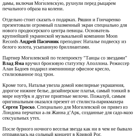
дамы, включая Могилевскую, рухнули перед рыцарем
печального образа на колени.
Отдельно стоит сказать о подарках. Ряшин и Гончаренко
презентовали огромный плазменный экран специально для
нового продюсерского центра певицы. Основатель
крупнейшей украинской музыкальной компании Moon
Records
Андрей Пасичник
преподнес Наталье подвеску из
белого золота, усыпанную бриллиантами.
Партнер Могилевской по телепроекту "Танцы со звездами"
Влад Яма
вручил бронзовую статуэтку Аполлона. Режиссер
Алан Бадоев подарил имениннице офисное кресло,
стилизованное под трон.
Кроме того, Наталья увезла домой ювелирные украшения,
дорогое нижнее белье, дизайнерские платья, самый тонкий в
мире ноутбук и другие приятные мелочи. Пожалуй, самым
оригинальным оказался презент от стилиста-парикмахера
Сергея Троско
. Специально для Могилевской он привез из
Лондона перчатки а-ля Жанна д’Арк, созданные для садо-мазо
сексуальных утех.
После бурного ночного веселья звезда как ни в чем не бывало
отправилась на сольный концерт в Кривой Рог.