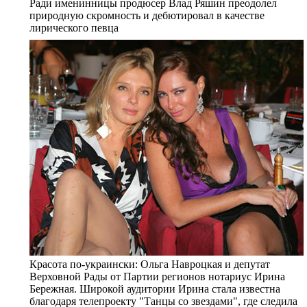
Ради именинницы продюсер Влад Ряшин преодолел
природную скромность и дебютировал в качестве
лирического певца
Красота по-украински: Ольга Навроцкая и депутат
Верховной Рады от Партии регионов нотариус Ирина
Бережная. Широкой аудитории Ирина стала известна
благодаря телепроекту "Танцы со звездами", где следила