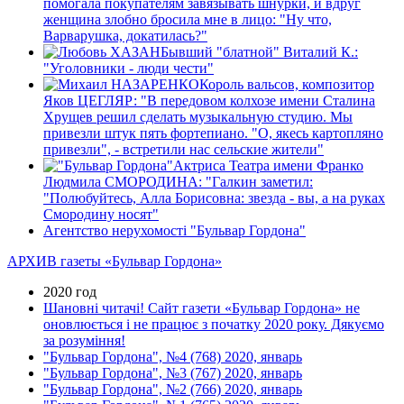
помогала покупателям завязывать шнурки, и вдруг
женщина злобно бросила мне в лицо: "Ну что,
Варварушка, докатилась?"
Бывший "блатной" Виталий К.:
"Уголовники - люди чести"
Король вальсов, композитор
Яков ЦЕГЛЯР: "В передовом колхозе имени Сталина
Хрущев решил сделать музыкальную студию. Мы
привезли штук пять фортепиано. "О, якесь картопляно
привезли", - встретили нас сельские жители"
Актриса Театра имени Франко
Людмила СМОРОДИНА: "Галкин заметил:
"Полюбуйтесь, Алла Борисовна: звезда - вы, а на руках
Смородину носят"
Агентство нерухомості "Бульвар Гордона"
АРХИВ газеты «Бульвар Гордона»
2020 год
Шановні читачі! Сайт газети «Бульвар Гордона» не
оновлюється і не працює з початку 2020 року. Дякуємо
за розуміння!
"Бульвар Гордона", №4 (768) 2020, январь
"Бульвар Гордона", №3 (767) 2020, январь
"Бульвар Гордона", №2 (766) 2020, январь