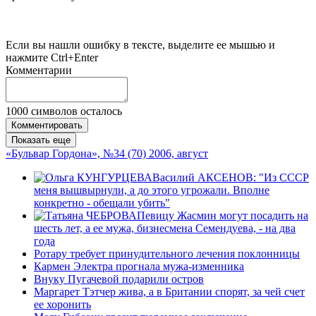
Если вы нашли ошибку в тексте, выделите ее мышью и
нажмите Ctrl+Enter
Комментарии
1000
символов осталось
Комментировать
Показать еще
«Бульвар Гордона», №34 (70) 2006, август
Василий АКСЕНОВ: "Из СССР
меня вышвырнули, а до этого угрожали. Вполне
конкретно - обещали убить"
Певицу Жасмин могут посадить на
шесть лет, а ее мужа, бизнесмена Семендуева, - на два
года
Ротару требует принудительного лечения поклонницы
Кармен Электра прогнала мужа-изменника
Внуку Пугачевой подарили остров
Маргарет Тэтчер жива, а в Британии спорят, за чей счет
ее хоронить