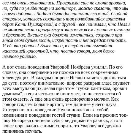
все мы очень волновались. Программа еще не смонтирована,
но, судя по увиденному на мониторе, можно сказать, что мы
своего добились. Задача была достаточно сложной. С одной
стороны, хотелось сохранить так полюбившийся зрителям
образ Кати Пушкаревой, а с другой - все понимали, что Нелли
не может вести программу в знакомых всем смешных очочках
и брекетах. Внешне она должна измениться, сохранив при
этом свою душевность, искренность и непосредственность.
И ей это удалось! Более того, в студии она выглядит
настоящей красоткой, что, честно говоря, меня даже
немного удивило.
А вот стиль поведения Уваровой Ноябрева умилил. По его
словам, она совершенно не похожа на всех современных
телеведущих. В каждом вопросе Нелли пытается докопаться
до сути, поэтому внимательно, широко раскрыв глаза слушает
всех выступающих, делая при этом "губки бантиком, бровки
домиком", а если чего-то не понимает, то не стесняется об
этом сказать. А еще она очень красноречиво молчит. Как
говорится, чем больше артист, тем длиннее у него пауза.
Интересно, что поведение Нелли повлекло за собой
изменения в поведении гостей студии. Если на прежних ток-
шоу Ноябрева они вели себя с ведущими на равных, а то и
вовсе порывались с ними спорить, то Уварову все дружно
принялись поучать.