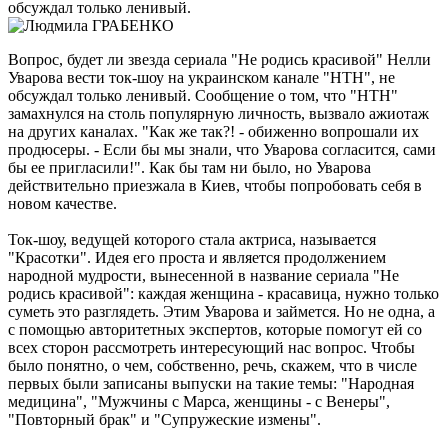
обсуждал только ленивый.
Вопрос, будет ли звезда сериала "Не родись красивой" Нелли
Уварова вести ток-шоу на украинском канале "НТН", не
обсуждал только ленивый. Сообщение о том, что "НТН"
замахнулся на столь популярную личность, вызвало ажиотаж
на других каналах. "Как же так?! - обиженно вопрошали их
продюсеры. - Если бы мы знали, что Уварова согласится, сами
бы ее пригласили!". Как бы там ни было, но Уварова
действительно приезжала в Киев, чтобы попробовать себя в
новом качестве.
Ток-шоу, ведущей которого стала актриса, называется
"Красотки". Идея его проста и является продолжением
народной мудрости, вынесенной в название сериала "Не
родись красивой": каждая женщина - красавица, нужно только
суметь это разглядеть. Этим Уварова и займется. Но не одна, а
с помощью авторитетных экспертов, которые помогут ей со
всех сторон рассмотреть интересующий нас вопрос. Чтобы
было понятно, о чем, собственно, речь, скажем, что в числе
первых были записаны выпуски на такие темы: "Народная
медицина", "Мужчины с Марса, женщины - с Венеры",
"Повторный брак" и "Супружеские измены".