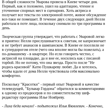
В общей сложности Уварова провела в Киеве четыре дня.
Первый, как и положено, ушел на адаптацию, чтение и
уточнение спорных мест в сценариях. Хоть актриса и
получает все тексты по электронной почте, живое обсуждение
все-таки не помешает. В течение двух следующих дней Нелли
работала в поте лица, поскольку снимали по три программы в
день.
Творческая группа утверждает, что работать с Уваровой легко
и приятно: Нелли прислушивается к советам, не капризничает
и не требует ананасов в шампанском. В Киеве ее поселили не
в супердорогом отеле (чего она вполне могла бы пожелать), а
по-домашнему - в квартире. Но если говорить честно, с
актрисой на площадке, да и вне ее, носились как с писаной
торбой. Но не потому, что она звезда. Просто после "Не
родись красивой" Катю Пушкареву любят. Да и хотелось,
чтобы вдали от дома Нелли чувствовала себя максимально
комфортно.
Поскольку "Красотки" - первый опыт Уваровой в качестве
телеведущей, "Бульвар Гордона" обратился за комментариями
к одному из продюсеров и по совместительству шеф-
редактору программы Илье Ноябреву.
- Лиха беда начало! - подытожил Илья Яковлевич. - Конечно,