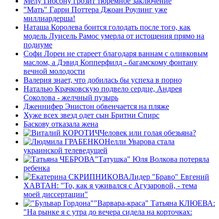
Мелу Гибсону грозит тюремное заключение
"Мать" Гарри Поттера Джоан Роулинг уже
миллиардерша!
Наташа Королева боится голодать после того, как
модель Луисель Рамос умерла от истощения прямо на
подиуме
Софи Лорен не стареет благодаря ваннам с оливковым
маслом, а Дэвид Копперфилд - багамскому фонтану
вечной молодости
Валерия знает, что добилась бы успеха в порно
Наталью Крачковскую подвело сердце, Андрея
Соколова - желчный пузырь
Дженнифер Энистон обвенчается на пляже
Хуже всех звезд одет сын Бритни Спирс
Баскову отказала жена
Человек или голая обезьяна?
Нелли Уварова стала
украинской телеведущей
"Татушка" Юля Волкова потеряла
ребенка
Лидер "Браво" Евгений
ХАВТАН: "То, как я уживался с Агузаровой, - тема
моей диссертации"
"Варвара-краса" Татьяна КЛЮЕВА:
"На рынке я с утра до вечера сидела на корточках: