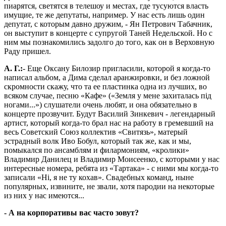
пиарятся, светятся в телешоу и местах, где тусуются власть
имущие, те же депутаты, например. У нас есть лишь один
депутат, с которым давно дружим, - Ян Петрович Табачник,
он выступит в концерте с супругой Таней Недельской. Но с
ним мы познакомились задолго до того, как он в Верховную
Раду пришел.
А. Г.:
- Еще Оксану Билозир пригласили, которой я когда-то
написал альбом, а Дима сделал аранжировки, и без ложной
скромности скажу, что та ее пластинка одна из лучших, во
всяком случае, песню «Кафе» («Земля у мене захиталась під
ногами...») слушатели очень любят, и она обязательно в
концерте прозвучит. Будут Василий Зинкевич - легендарный
артист, который когда-то брал нас на работу в гремевший на
весь Советский Союз коллектив «Свитязь», матерый
эстрадный волк Иво Бобул, который так же, как и мы,
помыкался по ансамблям и филармониям, «кролики»
Владимир Данилец и Владимир Моисеенко, с которыми у нас
интересные номера, ребята из «Тартака» - с ними мы когда-то
записали «Ні, я не ту кохав». Свадебных команд, ныне
популярных, извините, не звали, хотя пародии на некоторые
из них у нас имеются...
- А на корпоративы вас часто зовут?