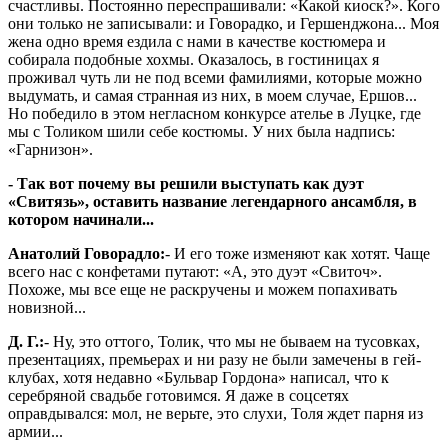
счастливы. Постоянно переспрашивали: «Какой киоск?». Кого
они только не записывали: и Говорадко, и Гершенджона... Моя
жена одно время ездила с нами в качестве костюмера и
собирала подобные хохмы. Оказалось, в гостиницах я
проживал чуть ли не под всеми фамилиями, которые можно
выдумать, и самая странная из них, в моем случае, Ершов...
Но победило в этом негласном конкурсе ателье в Луцке, где
мы с Толиком шили себе костюмы. У них была надпись:
«Гарнизон».
- Так вот почему вы решили выступать как дуэт
«Свитязь», оставить название легендарного ансамбля, в
котором начинали...
Анатолий Говорадло:
- И его тоже изменяют как хотят. Чаще
всего нас с конфетами путают: «А, это дуэт «Свиточ».
Похоже, мы все еще не раскручены и можем попахивать
новизной...
Д. Г.:
- Ну, это оттого, Толик, что мы не бываем на тусовках,
презентациях, премьерах и ни разу не были замечены в гей-
клубах, хотя недавно «Бульвар Гордона» написал, что к
серебряной свадьбе готовимся. Я даже в соцсетях
оправдывался: мол, не верьте, это слухи, Толя ждет парня из
армии...