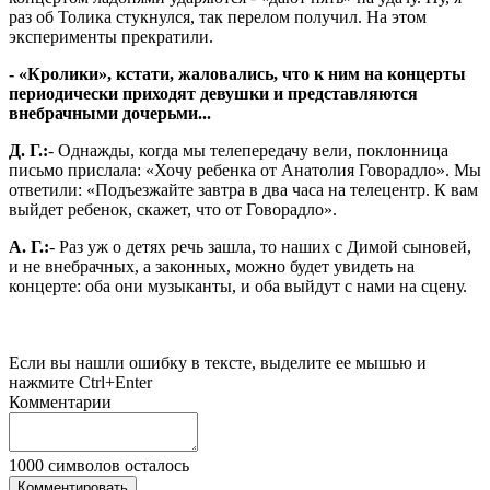
раз об Толика стукнулся, так перелом получил. На этом
эксперименты прекратили.
- «Кролики», кстати, жаловались, что к ним на концерты
периодически приходят девушки и представляются
внебрачными дочерьми...
Д. Г.:
- Однажды, когда мы телепередачу вели, поклонница
письмо прислала: «Хочу ребенка от Анатолия Говорадло». Мы
ответили: «Подъезжайте завтра в два часа на телецентр. К вам
выйдет ребенок, скажет, что от Говорадло».
А. Г.:
- Раз уж о детях речь зашла, то наших с Димой сыновей,
и не внебрачных, а законных, можно будет увидеть на
концерте: оба они музыканты, и оба выйдут с нами на сцену.
Если вы нашли ошибку в тексте, выделите ее мышью и
нажмите Ctrl+Enter
Комментарии
1000
символов осталось
Комментировать