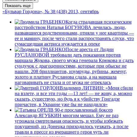
Показать еще
«Бульвар Гордона», № 38 (438) 2013, сентябрь
Когда страдавшая психическим
расстройством Наталья БОГУНОВА лечилась, люди,
назвавшиеся родственниками, отняли у нее квартиры —
ее и мамину, после чего стали распространять слухи, что
сумасшедшая актриса нуждается в опеке
После ареста от Лидии
РУСЛАНОВОЙ требовали дать показания против
маршала Жукова, своего мужа генерала Крюкова и сдать
сундучок с драгоценностями, которые при обыске не
нашли. 208 бриллиантов, изумруды, рубины, жемчуг,
золото и платину Русланова сдала, а на маршала
наговаривать не стала и от мужа не отреклась
Владимир ЛИТВИН: «Меня сбили
на взлете, и все эти годы —13 лет! — не живу, а, можно
сказать, существую, но будь я к убийству Гонгадзе
причастен, в Украине уже бы не находился»
В 90-е прославленный боксер
Александр ЯГУБКИН многим мешал. Ему не раз
угрожала смертельная опасность, и чтобы избежать
покушений, из Донецка приходилось уезжать, а после
травли в прессе из вчерашнего героя чуть ли