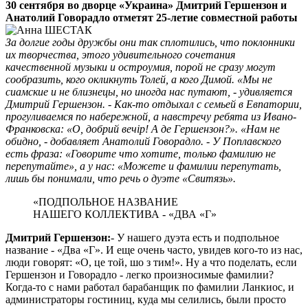
30 сентября во дворце «Украина» Дмитрий Гершензон и
Анатолий Говорадло отметят 25-летие совместной работы
За долгие годы дружбы они так сплотились, что поклонники
их творчества, этого удивительного сочетания
качественной музыки и остроумия, порой не сразу могут
сообразить, кого окликнуть Толей, а кого Димой. «Мы не
сиамские и не близнецы, но иногда нас путают, - удивляется
Дмитрий Гершензон. - Как-то отдыхал с семьей в Евпатории,
прогуливаемся по набережной, а навстречу ребята из Ивано-
Франковска: «О, добрий вечір! А де Гершензон?». «Нам не
обидно, - добавляет Анатолий Говорадло. - У Поплавского
есть фраза: «Говорите что хотите, только фамилию не
перепутайте», а у нас: «Можете и фамилии перепутать,
лишь бы понимали, что речь о дуэте «Свитязь».
«ПОДПОЛЬНОЕ НАЗВАНИЕ
НАШЕГО КОЛЛЕКТИВА - «ДВА «Г»
Дмитрий Гершензон:
- У нашего дуэта есть и подпольное
название - «Два «Г». И еще очень часто, увидев кого-то из нас,
люди говорят: «О, це той, шо з тим!». Ну а что поделать, если
Гершензон и Говорадло - легко произносимые фамилии?
Когда-то с нами работал барабанщик по фамилии Ланкиос, и
администраторы гостиниц, куда мы селились, были просто