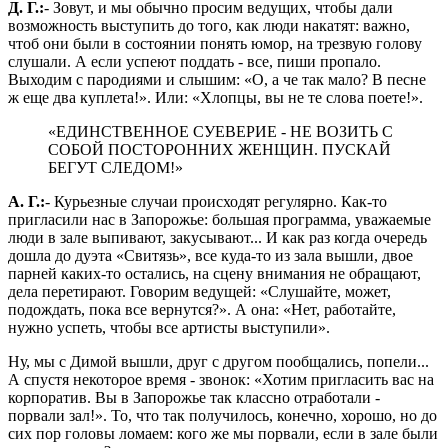
Д. Г.:
- Зовут, и мы обычно просим ведущих, чтобы дали
возможность выступить до того, как люди накатят: важно,
чтоб они были в состоянии понять юмор, на трезвую голову
слушали. А если успеют поддать - все, пиши пропало.
Выходим с пародиями и слышим: «О, а че так мало? В песне
ж еще два куплета!». Или: «Хлопцы, вы не те слова поете!».
«ЕДИНСТВЕННОЕ СУЕВЕРИЕ - НЕ ВОЗИТЬ С
СОБОЙ ПОСТОРОННИХ ЖЕНЩИН. ПУСКАЙ
БЕГУТ СЛЕДОМ!»
А. Г.:
- Курьезные случаи происходят регулярно. Как-то
пригласили нас в Запорожье: большая программа, уважаемые
люди в зале выпивают, закусывают... И как раз когда очередь
дошла до дуэта «Свитязь», все куда-то из зала вышли, двое
парней каких-то остались, на сцену внимания не обращают,
дела перетирают. Говорим ведущей: «Слушайте, может,
подождать, пока все вернутся?». А она: «Нет, работайте,
нужно успеть, чтобы все артисты выступили».
Ну, мы с Димой вышли, друг с другом пообщались, попели...
А спустя некоторое время - звонок: «Хотим пригласить вас на
корпоратив. Вы в Запорожье так классно отработали -
порвали зал!». То, что так получилось, конечно, хорошо, но до
сих пор головы ломаем: кого же мы порвали, если в зале были