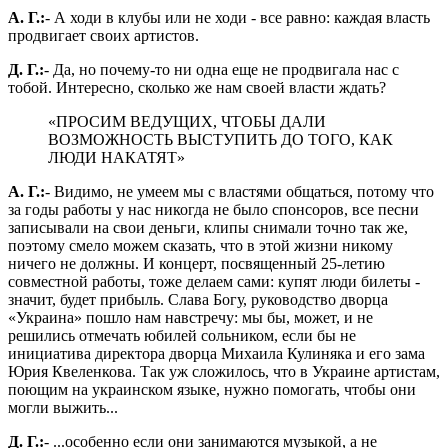
А. Г.:
- А ходи в клубы или не ходи - все равно: каждая власть
продвигает своих артистов.
Д. Г.:
- Да, но почему-то ни одна еще не продвигала нас с
тобой. Интересно, сколько же нам своей власти ждать?
«ПРОСИМ ВЕДУЩИХ, ЧТОБЫ ДАЛИ
ВОЗМОЖНОСТЬ ВЫСТУПИТЬ ДО ТОГО, КАК
ЛЮДИ НАКАТЯТ»
А. Г.:
- Видимо, не умеем мы с властями общаться, потому что
за годы работы у нас никогда не было спонсоров, все песни
записывали на свои деньги, клипы снимали точно так же,
поэтому смело можем сказать, что в этой жизни никому
ничего не должны. И концерт, посвященный 25-летию
совместной работы, тоже делаем сами: купят люди билеты -
значит, будет прибыль. Слава Богу, руководство дворца
«Украина» пошло нам навстречу: мы бы, может, и не
решились отмечать юбилей сольником, если бы не
инициатива директора дворца Михаила Кулиняка и его зама
Юрия Квеленкова. Так уж сложилось, что в Украине артистам,
поющим на украинском языке, нужно помогать, чтобы они
могли выжить...
Д. Г.:
- ...особенно если они занимаются музыкой, а не