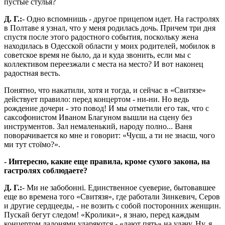
пустые стулья?
Д. Г.:
- Одно вспомнишь - другое прицепом идет. На гастролях
в Полтаве я узнал, что у меня родилась дочь. Причем три дня
спустя после этого радостного события, поскольку жена
находилась в Одесской области у моих родителей, мобилок в
советское время не было, да и куда звонить, если мы с
коллективом переезжали с места на место? И вот наконец
радостная весть.
Понятно, что накатили, хотя и тогда, и сейчас в «Свитязе»
действует правило: перед концертом - ни-ни. Но ведь
рождение дочери - это повод! И мы отметили его так, что с
саксофонистом Иваном Благуном вышли на сцену без
инструментов. Зал немаленький, народу полно... Ваня
поворачивается ко мне и говорит: «Чуєш, а ти не знаєш, чого
ми тут стоїмо?».
- Интересно, какие еще правила, кроме сухого закона, на
гастролях соблюдаете?
Д. Г.:
- Ми не забобонні. Единственное суеверие, бытовавшее
еще во времена того «Свитязя», где работали Зинкевич, Серов
и другие сердцееды, - не возить с собой посторонних женщин.
Пускай бегут следом! «Кролики», я знаю, перед каждым
концертом ладонями ударяются - «дают пять» на удачу. Ну, я