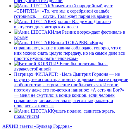
преступника не сделали
Знаменитый пародийный дуэт
«СВИТЯЗЬ»: «То, что мы к серебряной свадьбе
готовимся, — слухи. Толя ждет парня из армии»
«Кролик» Владимир Данилец
выпустит диск авторских песен
Илья Резник возрождает фестиваль в
Крыму
Вилли ТОКАРЕВ: «Когда
спрашивают, какие правила соблюдаю, говорю, что о
них можно снять целую передачу, но на самом деле все
просто: нужно быть человеком»
Если бы политика была
дуракоустойчивой
Патриарх ФИЛАРЕТ: «Цель Дмитрия Гордона — не
осудить, не оспорить, а понять, и движет им не праздное
любопытство, а стремление ­приблизиться к Истине,
поэтому даже его по-детски наивное: «А есть ли Бог?»
— меня не смутило: в конце концов, если человек
спрашивает, он желает знать, а если так, может, и
поверить захочет...»
Кушать подано, садитесь жрать,
пожалуйста!
АРХИВ газеты «Бульвар Гордона»