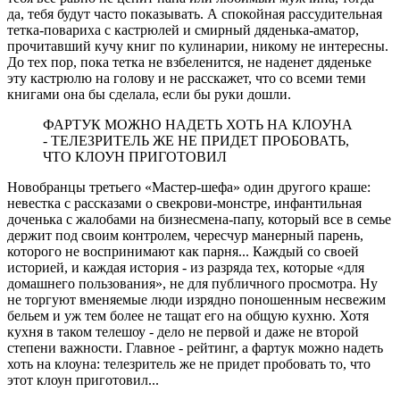
да, тебя будут часто показывать. А спокойная рассудительная
тетка-повариха с кастрюлей и смирный дяденька-аматор,
прочитавший кучу книг по кулинарии, никому не интересны.
До тех пор, пока тетка не взбеленится, не наденет дяденьке
эту кастрюлю на голову и не расскажет, что со всеми теми
книгами она бы сделала, если бы руки дошли.
ФАРТУК МОЖНО НАДЕТЬ ХОТЬ НА КЛОУНА
- ТЕЛЕЗРИТЕЛЬ ЖЕ НЕ ПРИДЕТ ПРОБОВАТЬ,
ЧТО КЛОУН ПРИГОТОВИЛ
Новобранцы третьего «Мастер-шефа» один другого краше:
невестка с рассказами о свекрови-монстре, инфантильная
доченька с жалобами на бизнесмена-папу, который все в семье
держит под своим контролем, чересчур манерный парень,
которого не воспринимают как парня... Каждый со своей
историей, и каждая история - из разряда тех, которые «для
домашнего пользования», не для публичного просмотра. Ну
не торгуют вменяемые люди изрядно поношенным несвежим
бельем и уж тем более не тащат его на общую кухню. Хотя
кухня в таком телешоу - дело не первой и даже не второй
степени важности. Главное - рейтинг, а фартук можно надеть
хоть на клоуна: телезритель же не придет пробовать то, что
этот клоун приготовил...