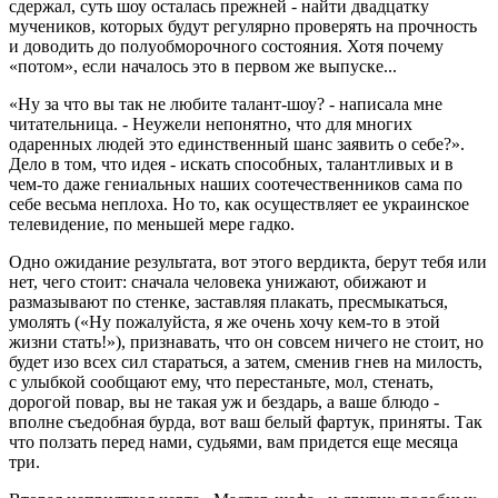
сдержал, суть шоу осталась прежней - найти двадцатку
мучеников, которых будут регулярно проверять на прочность
и доводить до полуобморочного состояния. Хотя почему
«потом», если началось это в первом же выпуске...
«Ну за что вы так не любите талант-шоу? - написала мне
читательница. - Неужели непонятно, что для многих
одаренных людей это единственный шанс заявить о себе?».
Дело в том, что идея - искать способных, талантливых и в
чем-то даже гениальных наших соотечественников сама по
себе весьма не­плоха. Но то, как осуществляет ее украинское
телевидение, по меньшей мере гад­ко.
Одно ожидание результата, вот этого вердикта, берут тебя или
нет, чего стоит: сна­чала человека унижают, обижают и
размазывают по стенке, заставляя плакать, пресмыкаться,
умолять («Ну пожалуйста, я же очень хочу кем-то в этой
жизни стать!»), признавать, что он совсем ничего не стоит, но
будет изо всех сил стараться, а затем, сменив гнев на милость,
с улыбкой сообщают ему, что перестаньте, мол, стенать,
дорогой повар, вы не такая уж и бездарь, а ваше блюдо -
вполне съедобная бурда, вот ваш белый фартук, приняты. Так
что ползать перед нами, судьями, вам придется еще месяца
три.