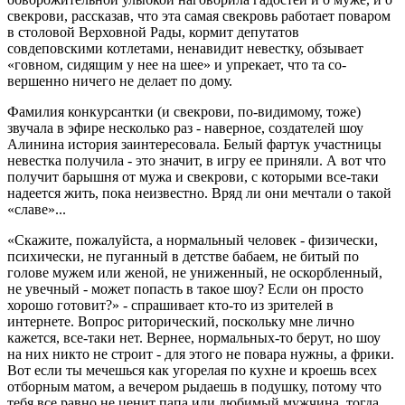
свекрови, рассказав, что эта самая свекровь работает поваром
в столовой Верховной Рады, кормит депутатов
совдеповскими котлетами, ненавидит невестку, обзывает
«говном, сидящим у нее на шее» и упрекает, что та со­
вершенно ничего не делает по дому.
Фамилия конкурсантки (и свекрови, по-видимому, тоже)
звучала в эфире несколько раз - наверное, создателей шоу
Алинина история заинтересовала. Белый фартук участницы
невестка получила - это значит, в игру ее приняли. А вот что
получит барышня от мужа и свекрови, с которыми все-таки
надеется жить, пока неизвестно. Вряд ли они мечтали о такой
«славе»...
«Скажите, пожалуйста, а нормальный человек - физически,
психически, не пуганный в детстве бабаем, не битый по
голове мужем или женой, не униженный, не оскорбленный,
не увечный - может попасть в такое шоу? Если он просто
хорошо готовит?» - спрашивает кто-то из зрителей в
интернете. Вопрос риторический, поскольку мне лично
кажется, все-таки нет. Вернее, нормальных-то берут, но шоу
на них никто не строит - для этого не повара нужны, а фрики.
Вот если ты мечешься как угорелая по кухне и кроешь всех
отборным матом, а вечером рыдаешь в подушку, потому что
тебя все равно не ценит папа или любимый мужчина, тогда