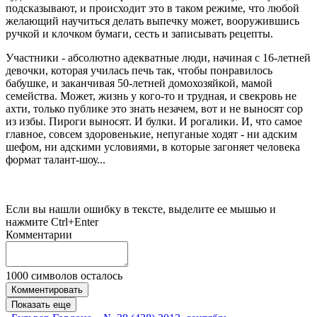
подсказывают, и происходит это в таком режиме, что любой
желающий научиться делать выпечку может, вооружившись
ручкой и клочком бумаги, сесть и записывать рецепты.
Участники - абсолютно адекватные люди, начиная с 16-летней
девочки, которая училась печь так, чтобы понравилось
бабушке, и заканчивая 50-летней домохозяйкой, мамой
семейства. Может, жизнь у кого-то и трудная, и свекровь не
ахти, только публике это знать незачем, вот и не выносят сор
из избы. Пироги выносят. И булки. И рогалики. И, что самое
главное, совсем здоровенькие, непуганые ходят - ни адским
шефом, ни адскими условиями, в которые загоняет человека
формат талант-шоу...
Если вы нашли ошибку в тексте, выделите ее мышью и
нажмите Ctrl+Enter
Комментарии
1000
символов осталось
Комментировать
Показать еще