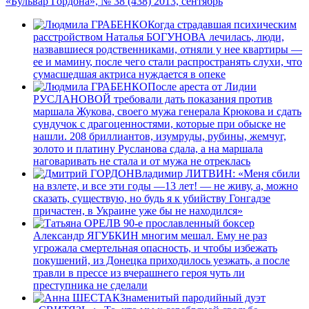
«Бульвар Гордона», № 38 (438) 2013, сентябрь
Когда страдавшая психическим
расстройством Наталья БОГУНОВА лечилась, люди,
назвавшиеся родственниками, отняли у нее квартиры —
ее и мамину, после чего стали распространять слухи, что
сумасшедшая актриса нуждается в опеке
После ареста от Лидии
РУСЛАНОВОЙ требовали дать показания против
маршала Жукова, своего мужа генерала Крюкова и сдать
сундучок с драгоценностями, которые при обыске не
нашли. 208 бриллиантов, изумруды, рубины, жемчуг,
золото и платину Русланова сдала, а на маршала
наговаривать не стала и от мужа не отреклась
Владимир ЛИТВИН: «Меня сбили
на взлете, и все эти годы —13 лет! — не живу, а, можно
сказать, существую, но будь я к убийству Гонгадзе
причастен, в Украине уже бы не находился»
В 90-е прославленный боксер
Александр ЯГУБКИН многим мешал. Ему не раз
угрожала смертельная опасность, и чтобы избежать
покушений, из Донецка приходилось уезжать, а после
травли в прессе из вчерашнего героя чуть ли
преступника не сделали
Знаменитый пародийный дуэт