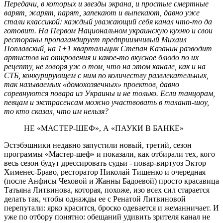
Передачи, в которых и звезды экрана, и прос­тые смертные
варят, жарят, парят, запекают и выпекают, давно уже
стали классикой: каждый уважающий себя канал что-то да
готовит. На Первом Национальном украинскую кухню и свои
рестораны пропагандирует предприимчивый Михаил
Поплавский, на 1+1 квартальщик Степан Казанин разводит
артистов на откровения и какое-то вкусное блюдо по их
рецепту, не говоря уж о том, что на этом канале, как и на
СТБ, конкурирующем с ним по количеству развлекательных,
так называемых «домохозяечных» проектов, давно
соревнуются повара из Украины и не только. Если танцорам,
певцам и экстрасенсам можно участвовать в талант-шоу,
то кто сказал, что им нельзя?
НЕ «МАСТЕР-ШЕФ», А «ПАУКИ В БАНКЕ»
Эстэбэшники недавно запус­тили новый, третий, сезон
программы «Мастер-шеф» и показали, как отбирали тех, кого
весь сезон будут дрессировать судьи - повар-виртуоз Эктор
Хименес-Браво, ресторатор Николай Тищенко и очередная
(после Анфисы Чеховой и Жанны Бадоевой) просто красавица
Татьяна Литвинова, которая, похоже, изо всех сил старается
делать так, чтобы однажды ее с Ренатой Литвиновой
перепутали: ярко красится, броско одевается и жеманничает. И
уже по отбору понятно: обещаний удивить зрителя канал не