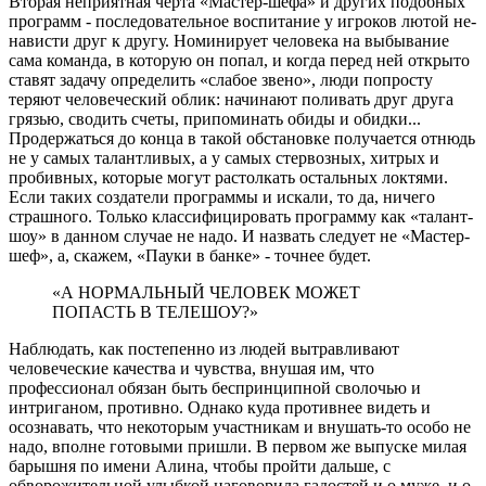
Вторая неприятная черта «Мастер-шефа» и других подобных
программ - последовательное воспитание у игроков лютой не­
на­висти друг к другу. Номинирует человека на выбывание
сама команда, в которую он попал, и когда перед ней открыто
ставят задачу определить «слабое звено», люди попросту
теряют человеческий облик: начинают поливать друг друга
грязью, сводить счеты, припоминать обиды и обид­ки...
Продержаться до конца в такой обстановке получается отнюдь
не у самых талантливых, а у самых стервозных, хитрых и
пробивных, которые могут растолкать остальных локтями.
Если таких создатели программы и искали, то да, ничего
страшного. Только классифицировать программу как «талант-
шоу» в данном случае не надо. И назвать следует не «Мастер-
шеф», а, скажем, «Пауки в банке» - точнее будет.
«А НОРМАЛЬНЫЙ ЧЕЛОВЕК МОЖЕТ
ПОПАСТЬ В ТЕЛЕШОУ?»
Наблюдать, как постепенно из людей вытравливают
человеческие качества и чувства, внушая им, что
профессионал обязан быть беспринципной сволочью и
интриганом, противно. Однако куда противнее видеть и
осознавать, что некоторым участникам и внушать-то особо не
надо, вполне готовыми пришли. В первом же выпуске милая
барышня по имени Алина, чтобы пройти дальше, с
обворожительной улыбкой наговорила гадостей и о муже, и о