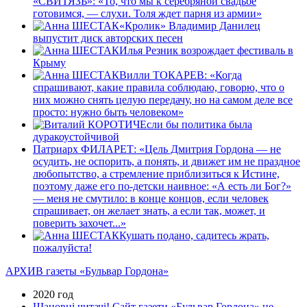
«СВИТЯЗЬ»: «То, что мы к серебряной свадьбе
готовимся, — слухи. Толя ждет парня из армии»
«Кролик» Владимир Данилец
выпустит диск авторских песен
Илья Резник возрождает фестиваль в
Крыму
Вилли ТОКАРЕВ: «Когда
спрашивают, какие правила соблюдаю, говорю, что о
них можно снять целую передачу, но на самом деле все
просто: нужно быть человеком»
Если бы политика была
дуракоустойчивой
Патриарх ФИЛАРЕТ: «Цель Дмитрия Гордона — не
осудить, не оспорить, а понять, и движет им не праздное
любопытство, а стремление ­приблизиться к Истине,
поэтому даже его по-детски наивное: «А есть ли Бог?»
— меня не смутило: в конце концов, если человек
спрашивает, он желает знать, а если так, может, и
поверить захочет...»
Кушать подано, садитесь жрать,
пожалуйста!
АРХИВ газеты «Бульвар Гордона»
2020 год
Шановні читачі! Сайт газети «Бульвар Гордона» не