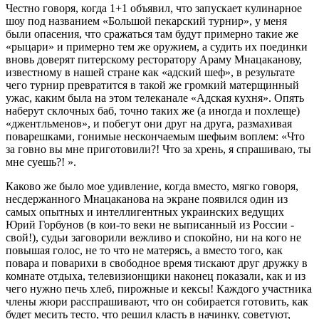
Честно говоря, когда 1+1 объявил, что запускает кулинарное
шоу под названием «Большой пекарский турнир», у меня
были опасения, что сражаться там будут примерно такие же
«рыцари» и примерно тем же оружием, а судить их поединки
вновь доверят питерскому ресторатору Араму Мнацаканову,
известному в нашей стране как «адский шеф», в результате
чего турнир превратится в такой же громкий матерщинный
ужас, каким была на этом телеканале «Адская кухня». Опять
наберут склочных баб, точно таких же (а иногда и похлеще)
«джентльменов», и побегут они друг на друга, размахивая
поварешками, гонимые нескончаемым шефьим воплем: «Что
за говно вы мне приготовили?! Что за хрень, я спрашиваю, ты
мне суешь?! ».
Каково же было мое удивление, когда вместо, мягко говоря,
несдержанного Мнацаканова на экране появился один из
самых опытных и интеллигентных ук­ра­ин­ских ведущих
Юрий Горбунов (в кои-то веки не выписанный из России -
свой!), судьи заговорили вежливо и спокойно, ни на кого не
повышая голос, не то что не матерясь, а вместо того, как
повара и поварихи в свободное время тискают друг дружку в
комнате отдыха, телевизионщики наконец показали, как и из
чего нужно печь хлеб, пирожные и кексы! Каждого участника
члены жюри расспрашивают, что он собирается готовить, как
будет месить тесто, что решил класть в начинку, советуют,