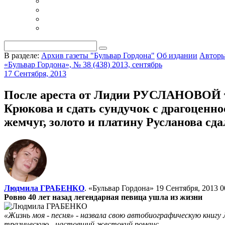
В разделе:
Архив газеты "Бульвар Гордона"
Об издании
Автор
«Бульвар Гордона», № 38 (438) 2013, сентябрь
17 Сентября, 2013
После ареста от Лидии РУСЛАНОВОЙ тр
Крюкова и сдать сундучок с драгоценно
жемчуг, золото и платину Русланова сда
Людмила ГРАБЕНКО
. «Бульвар Гордона»
19 Сентября, 2013 0
Ровно 40 лет назад легендарная певица ушла из жизни
«Жизнь моя - песня» - назвала свою автобиографическую книгу 
трагическую - настоящий жестокий романс.