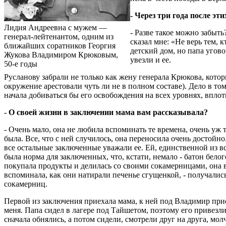
- Через три года после э
Лидия Андреевна с мужем —
- Разве такое можно забыть
генерал-лейтенантом, одним из
сказал мне: «Не верь тем, 
ближайших соратников Георгия
детский дом, но папа угово
Жукова Владимиром Крюковым,
увезли и ее.
50-е годы
Русланову забрали не только как жену генерала Крюкова, кот
окружение арестовали чуть ли не в полном составе). Де­ло в т
начала добиваться бы его освобождения на всех уровнях, вплот
- О своей жизни в заключении мама вам рассказывала?
- Очень мало, она не любила вспоминать те времена, очень уж 
была. Все, что с ней случилось, она переносила очень достойн
все остальные заключенные уважали ее. Ей, единственной из все
была норма для заключенных, что, кстати, немало - батон белог
покупала продукты и делилась со своими сокамерницами, она в
вспоминала, как они натирали печенье сгущенкой, - получалис
сокамерниц.
Первой из заключения приехала мама, к ней под Владимир прис
меня. Папа сидел в лагере под Тайшетом, поэтому его привезли 
сначала обнялись, а потом сидели, смотрели друг на друга, мол