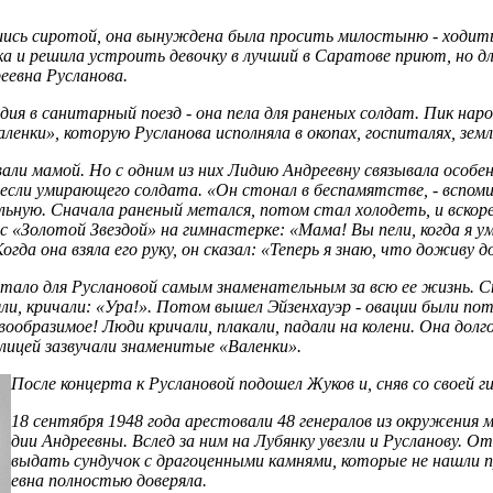
ись сиротой, она вынуждена была просить милостыню - ходить 
а и решила устроить де­воч­ку в лучший в Саратове приют, но 
еевна Русланова.
дия в санитарный поезд - она пела для раненых солдат. Пик наро
нки», которую Ру­сла­но­ва исполняла в окопах, госпиталях, зем
али мамой. Но с одним из них Лидию Андреевну связывала особен
если умирающего солдата. «Он стонал в беспамятстве, - вспоминал
ельную. Сначала раненый метался, потом стал холодеть, и вскор
 с «Золотой Звездой» на гимнастерке: «Мама! Вы пели, когда я у
гда она взяла его руку, он сказал: «Теперь я знаю, что доживу д
та­ло для Руслановой самым знаменательным за всю ее жизнь. С
и, кричали: «Ура!». Потом вышел Эйзенхауэр - овации были поти
ообразимое! Люди кричали, плакали, падали на колени. Она долг
лицей зазвучали знаменитые «Валенки».
После концерта к Руслановой подошел Жуков и, сняв со своей г
18 сентября 1948 года арестовали 48 генералов из окружения 
дии Ан­дре­ев­ны. Вслед за ним на Лубянку увезли и Русланову.
выдать сундучок с драгоценными камнями, которые не нашли при 
ев­на полностью доверяла.