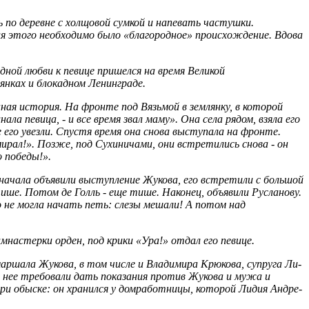
по деревне с холщовой сумкой и напевать частушки.
для этого необходимо было «благородное» происхождение. Вдова
дной любви к певице пришелся на время Великой
лянках и блокадном Ленинграде.
ная история. На фронте под Вязьмой в землянку, в которой
а певица, - и все время звал маму». Она села рядом, взяла его
е его увезли. Спустя время она снова выступала на фронте.
мирал!». Позже, под Сухиничами, они встретились снова - он
о победы!».
начала объявили выступление Жукова, его встретили с большой
ше. Потом де Голль - еще тише. Наконец, объявили Русланову.
о не могла начать петь: слезы мешали! А потом над
имнастерки орден, под крики «Ура!» отдал его певице.
маршала Жукова, в том числе и Владимира Крюкова, супруга Ли­
 От нее требовали дать показания против Жукова и мужа и
обыске: он хранился у дом­ра­бот­ницы, которой Ли­дия Ан­дре­