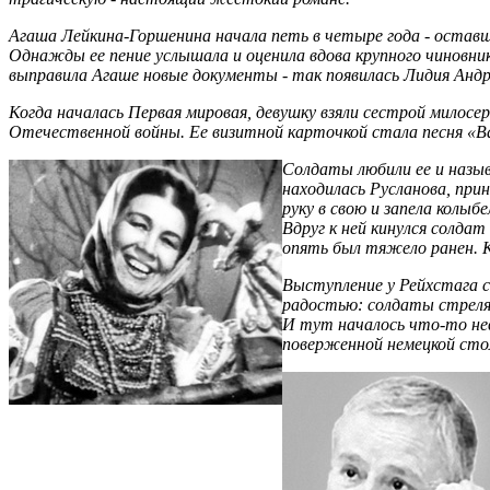
Агаша Лейкина-Горшенина начала петь в четыре года - оставш
Однажды ее пение услышала и оценила вдова крупного чиновник
выправила Агаше новые документы - так появилась Лидия Андр
Когда началась Первая мировая, девушку взяли сестрой милосер
Отечественной войны. Ее визитной карточкой стала песня «Вале
Солдаты любили ее и назыв
находилась Русланова, прин
руку в свою и запела колыб
Вдруг к ней кинулся солдат
опять был тяжело ранен. Ко
Выступление у Рейхстага с
радостью: солдаты стрелял
И тут началось что-то нев
поверженной немецкой сто