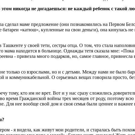
б этом никогда не догадаешься: не каждый ребенок с такой л
папа сделал маме предложение (они познакомились на Первом Бел
 батареи «катюш», купленные на свои деньги), она кинулась не
 Ташкенте у своей тети, сестры отца. О том, что стала наполови
то мама находится в больнице. Однажды тетя сказала мне: «Пока 
реевна - привезла много подарков, но, самое главное, привнесла
не только со взрослыми, но и с детьми. Между нами не было бар
й и коммуникабельной. О серьезных вещах говорила просто, без 
ечу тому, кто им не врет. Вот и у нас сразу сложились доверите
во время Гражданской войны трех месяцев от роду, поэтому всю
. Для нее вообще свой дом и своя семья были ценнее и важнее в
а?
ром - я видела, как живут мои родители, и старалась быть похож