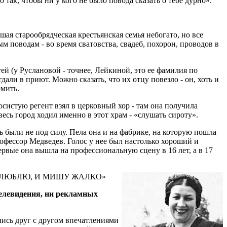
 так, чтобы ни у кого не было повода сказать о тебе дурно».
шая старообрядческая крестьянская семья небогато, но все
 поводам - во время сватовства, свадеб, похорон, проводов в
ей (у Руслановой - точнее, Лейкиной, это ее фамилия по
тдали в приют. Можно сказать, что их отцу повезло - он, хоть и
рмить.
осистую регент взял в церковный хор - там она получила
есь город ходил именно в этот храм - «слушать сироту».
 были не под силу. Пела она и на фабрике, на которую пошла
рофессор Медведев. Голос у нее был настолько хороший и
рвые она вышла на профессиональную сцену в 16 лет, а в 17
А ЛЮБЛЮ, И МИШУ ЖАЛКО»
телевидения, ни рекламных
ились друг с другом впечатлениями