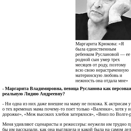
Маргарита Крюкова: «Я
была единственным
ребенком Руслановой — ее
родной сын умер трех
месяцев от роду, поэтому
всю свою нерастраченную
материнскую любовь и
нежность она отдала мне»
- Маргарита Владимировна, певица Русланова как персонаж
реальную Лидию Андреевну?
- Ни одна из них даже внешне на маму не похожа. К актрисам у
о тех временах мама почему-то поет только «Валенки», хотя у 
дорож­ке», «Меж высоких хлебов затерялося», «Вниз по Волге-р
Меня удивляют сценаристы и режиссеры: неужели им трудно при
бы им рассказали, как она выглядела и какой была на самом де