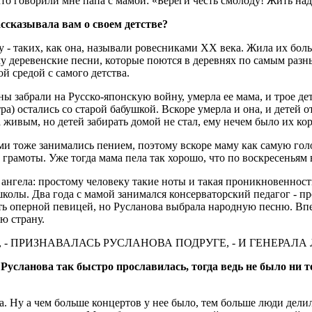
то говорили мне папа с мамой: «Береги честь смолоду! Жить надо
ссказывала вам о своем детстве?
у - таких, как она, называли ровесниками ХХ века. Жила их боль
у деревенские песни, которые поются в деревнях по самым разным
й средой с самого детства.
 забрали на Русско-японскую войну, умерла ее мама, и трое дет
тра) остались со старой бабушкой. Вскоре умерла и она, и детей о
а живым, но детей забирать домой не стал, ему нечем было их ко
ьми тоже занимались пением, поэтому вскоре маму как самую гол
рамоты. Уже тогда мама пела так хорошо, что по воскресеньям в
ангела: простому человеку такие ноты и такая проникновенность
школы. Два года с мамой занимался консерваторский педагог - п
ть оперной певицей, но Русланова выбрала народную песню. Впе
ю страну.
Ь, - ПРИЗНАВАЛАСЬ РУСЛАНОВА ПОДРУГЕ, - И ГЕНЕРАЛ
 Русланова так быстро прославилась, тогда ведь не было ни 
ала. Ну а чем больше концертов у нее было, тем больше люди дел