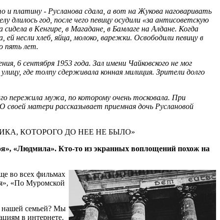
 и платину - Ру­сла­но­ва сдала, а вот на Жукова наговаривать
лу длилось год, после чего певицу осудили «за антисоветскую
 сидела в Кенгире, в Магадане, в Бамлаге на Алдане. Когда
 ей несли хлеб, яйца, молоко, варежки. Освободили певицу в
о пять лет.
ния, 6 сентября 1953 года. Зал имени Чайковского не мог
лицу, где толпу сдерживала конная милиция. Зрители долго
лго пережила мужа, по которому очень тосковала. При
 О своей матери рассказывает приемная дочь Руслановой
КА, КОТОРОГО ДО НЕЕ НЕ БЫЛО»
оя», «Людмила». Кто-то из экранных воплощений похож на
еще во всех фильмах
вая», «По Муромской
 с нашей семьей? Мы
ациям в интернете.