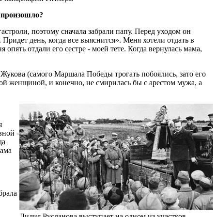
о произошло?
гастроли, поэтому сначала забрали папу. Перед уходом он
. Придет день, когда все выяснится». Меня хотели отдать в
 опять отдали его сестре - моей тете. Когда вернулась мама,
Жукова (самого Маршала Победы трогать побоялись, зато его
ной женщиной, и конечно, не смирилась бы с арестом мужа, а
я
вной -
да
мама
брала
Лидия Русланова выступает на одном из участков