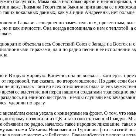
 нужно послушать. Мама была настолько яркой и неповторимой, ч
дствии даже Людмила Георгиевна Зыкина признавала ее превосход
то таких вокальных данных, как у Лидии Андреевны, нет больше 
мовичем Гаркави - совершенно замечательным, прелестным, выс
 но и как личности. Она всегда вспоминала о нем с теплотой, а 
алко».
однократно объехала весь Советский Союз с Запада на Восток и 
иллионными тиражами, да и по радио песни в ее исполнении зв
жна.
ю и Вторую мировую. Конечно, она не воевала - концерты прие
от передовой, так сказать, во втором эшелоне. Но даже если бы
бы не испугалась - она во всех отношениях была очень мужеств
 время ее выступления перед нашими солдатами трансляцию вкл
е раздалось ни единого выстрела - немцы слушали как зачарован
лся, ударили по врагу.
 ансамблем снова уехала с концертами на фронт. О том, что нем
, которому позвонили из ЦК и заказали статью в «Правду». Мы т
де объявили по радио, началось такое народное ликование, такая э
музыкантами Михаила Николаевича Турганова (этот казачий анс
не в раз­ных мес­тах - у Рейхстага, Бранденбургских ворот и воз­