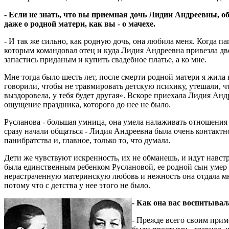
- Если не знать, что вы приемная дочь Лидии Андреевны, о
даже о родной матери, как вы - о мачехе.
- И так же сильно, как родную дочь, она любила меня. Когда 
которым командовал отец и куда Лидия Андреевна привезла две
запастись приданым и купить свадебное платье, а ко мне.
Мне тогда было шесть лет, после смерти родной матери я жила в
говорили, чтобы не травмировать детскую психику, утешали, ч
выздоровела, у тебя будет другая». Вскоре приехала Лидия Анд
ощущение праздника, которого до нее не было.
Русланова - большая умница, она умела налаживать отношения 
сразу начали общаться - Лидия Андреевна была очень контактно
панибратства и, главное, только то, что думала.
Дети же чувствуют искренность, их не обманешь, и идут навстр
была единственным ребенком Руслановой, ее родной сын умер 
нерастраченную материнскую любовь и нежность она отдала мне
потому что с детства у нее этого не было.
- Как она вас воспитывал
- Прежде всего своим приме