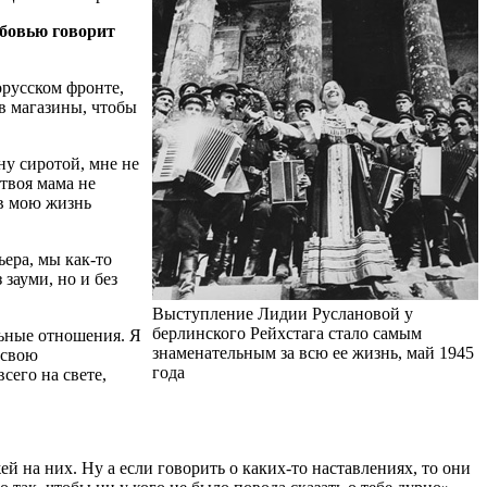
юбовью говорит
орусском фронте,
 в магазины, чтобы
ну сиротой, мне не
твоя мама не
 в мою жизнь
ьера, мы как-то
зауми, но и без
Выступление Лидии Руслановой у
берлинского Рейхстага стало самым
льные отношения. Я
знаменательным за всю ее жизнь, май 1945
 свою
года
сего на свете,
ей на них. Ну а если говорить о каких-то наставлениях, то они