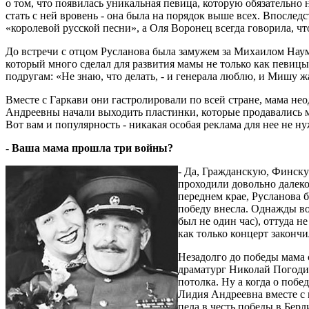
о том, что появилась уникальная певица, которую обязательно
стать с ней вровень - она была на порядок выше всех. Впосле
«королевой русской песни», а Оля Воронец всегда говорила, ч
До встречи с отцом Русланова была замужем за Михаилом Нау
который много сделал для развития мамы не только как певицы,
подругам: «Не знаю, что делать, - и генерала люблю, и Мишу ж
Вместе с Гаркави они гастролировали по всей стране, мама не
Андреевны начали выходить пластинки, которые продавались м
Вот вам и популярность - никакая особая реклама для нее не ну
- Ваша мама прошла три войны?
- Да, Гражданскую, Финску
проходили довольно далеко 
переднем крае, Русланова 
победу внесла. Однажды во
был не один час), оттуда н
как только концерт закончи
Незадолго до победы мама с
драматург Николай Погодин
потолка. Ну а когда о побе
Лидия Андреевна вместе с 
пела в честь победы в Берли