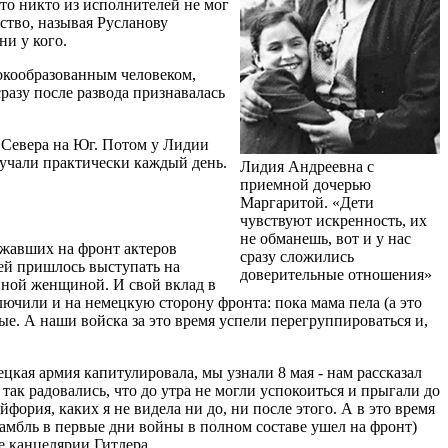
то никто из исполнителей не мог
ство, называя Русланову
ни у кого.
окообразованным человеком,
сразу после развода признавалась
с Севера на Юг. Потом у Лидии
учали практически каждый день.
Лидия Андреевна с
приемной дочерью
Маргаритой. «Дети
чувствуют искренность, их
не обманешь, вот и у нас
зжавших на фронт актеров
сразу сложились
 ей пришлось выступать на
доверительные отношения»
енной женщиной. И свой вклад в
ючили и на немецкую сторону фронта: пока мама пела (а это
ные. А наши войска за это время успели перегруппироваться и,
ецкая армия капитулировала, мы узнали 8 мая - нам рассказал
ак радовались, что до утра не могли успокоиться и прыгали до
йфория, каких я не видела ни до, ни после этого. А в это время
амбль в первые дни войны в полном составе ушел на фронт)
ле канцелярии Гитлера.