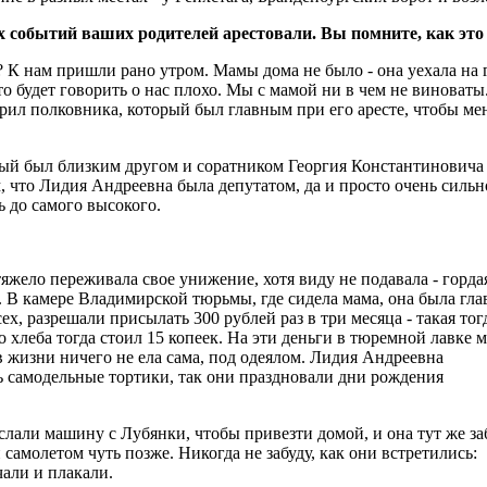
тих событий ваших родителей арестовали. Вы помните, как эт
? К нам пришли рано утром. Мамы дома не было - она уехала на 
кто будет говорить о нас плохо. Мы с мамой ни в чем не виноваты
рил полковника, который был главным при его аресте, чтобы меня
орый был близким другом и соратником Георгия Константиновича 
ом, что Лидия Андреевна была депутатом, да и просто очень силь
ь до самого высокого.
тяжело переживала свое унижение, хотя виду не подавала - горда
о. В камере Владимирской тюрьмы, где сидела мама, она была гла
х, разрешали присылать 300 рублей раз в три месяца - такая тог
о хлеба тогда стоил 15 копеек. На эти деньги в тюремной лавке 
 жизни ничего не ела сама, под одеялом. Лидия Андреевна
ь самодельные тортики, так они праздновали дни рождения
лали машину с Лубянки, чтобы привезти домой, и она тут же за
самолетом чуть позже. Никогда не забуду, как они встретились:
чали и плакали.