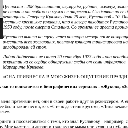
Ценности - 208 бриллиантов, изумруды, рубины, жемчуг, золото
не стала и от любимого мужа не отреклась. Следствие по ее де
агитацию». Генералу Крюкову дали 25 лет, Руслановой - 10. Она
местные крестьяне узнавали, что в лагере находится Русланова,
1953 году, после смерти Сталина. Со времени ее ареста прошл
Русланова вышла на сцену через полтора месяца после возвраще
вместить всех желающих, поэтому концерт транслировали на у
аплодировали ей стоя.
Лидии Андреевны не стало 20 сентября 1973 года - она ненадо
вскрытии на ее сердце обнаружили следы от семи инфарктов.
Маргарита Крюкова.
«ОНА ПРИВНЕСЛА В МОЮ ЖИЗНЬ ОЩУЩЕНИЕ ПРАЗДНИ
 часто появляется в биографических сериалах - «Жуков», «З
 меня претензий нет, они в своей работе идут за режиссером. А 
нее были такие песни, как «Степь да степь кругом», «Липа веко
еке».
йти и посоветоваться с теми, кто знал Русланову, - например,
ле. Мне кажется, о жизни и творчестве мамы они судят по публик