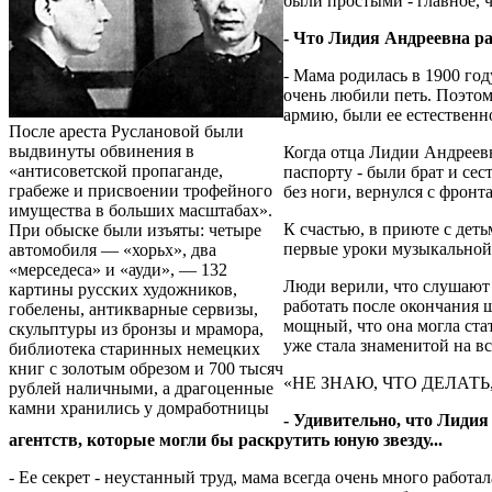
были простыми - главное, ч
- Что Лидия Андреевна ра
- Мама родилась в 1900 год
очень любили петь. Поэтом
армию, были ее естественно
После ареста Руслановой были
выдвинуты обвинения в
Когда отца Лидии Андреевны
«антисоветской пропаганде,
паспорту - были брат и сес
грабеже и присвоении трофейного
без ноги, вернулся с фронт
имущества в больших масштабах».
К счастью, в приюте с дет
При обыске были изъяты: четыре
первые уроки музыкальной г
автомобиля — «хорьх», два
«мерседеса» и «ауди», — 132
Люди верили, что слушают 
картины русских художников,
работать после окончания 
гобелены, антикварные сервизы,
мощный, что она могла ста
скульптуры из бронзы и мрамора,
уже стала знаменитой на вс
библиотека старинных немецких
книг с золотым обрезом и 700 тысяч
«НЕ ЗНАЮ, ЧТО ДЕЛАТ
рублей наличными, а драгоценные
камни хранились у домработницы
- Удивительно, что Лидия
агентств, которые могли бы раскрутить юную звезду...
- Ее секрет - неустанный труд, мама всегда очень много работ