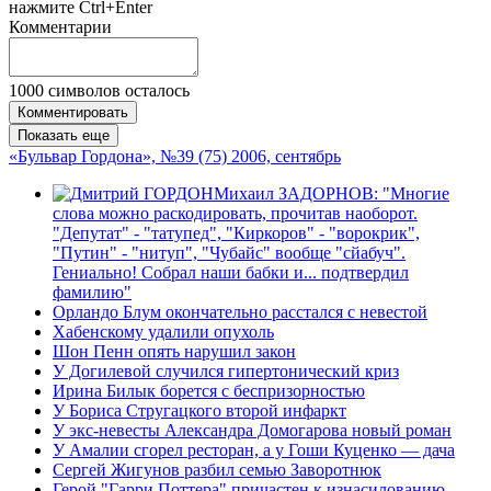
нажмите Ctrl+Enter
Комментарии
1000
символов осталось
Комментировать
Показать еще
«Бульвар Гордона», №39 (75) 2006, сентябрь
Михаил ЗАДОРНОВ: "Многие
слова можно раскодировать, прочитав наоборот.
"Депутат" - "татупед", "Киркоров" - "ворокрик",
"Путин" - "нитуп", "Чубайс" вообще "сйабуч".
Гениально! Собрал наши бабки и... подтвердил
фамилию"
Орландо Блум окончательно расстался с невестой
Хабенскому удалили опухоль
Шон Пенн опять нарушил закон
У Догилевой случился гипертонический криз
Ирина Билык борется с беспризорностью
У Бориса Стругацкого второй инфаркт
У экс-невесты Александра Домогарова новый роман
У Амалии сгорел ресторан, а у Гоши Куценко — дача
Сергей Жигунов разбил семью Заворотнюк
Герой "Гарри Поттера" причастен к изнасилованию