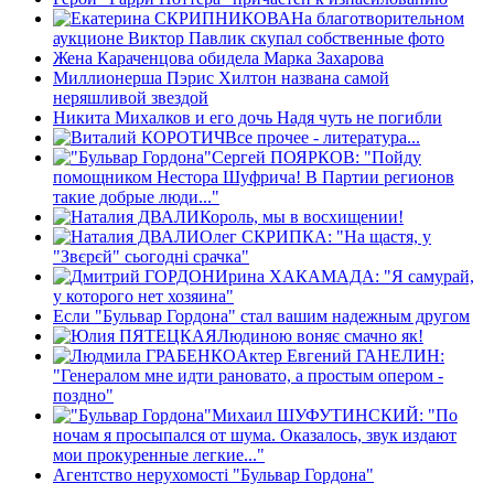
На благотворительном
аукционе Виктор Павлик скупал собственные фото
Жена Караченцова обидела Марка Захарова
Миллионерша Пэрис Хилтон названа самой
неряшливой звездой
Никита Михалков и его дочь Надя чуть не погибли
Все прочее - литература...
Сергей ПОЯРКОВ: "Пойду
помощником Нестора Шуфрича! В Партии регионов
такие добрые люди..."
Король, мы в восхищении!
Олег СКРИПКА: "На щастя, у
"Звєрєй" сьогоднi срачка"
Ирина ХАКАМАДА: "Я самурай,
у которого нет хозяина"
Если "Бульвар Гордона" стал вашим надежным другом
Людиною воняє смачно як!
Актер Евгений ГАНЕЛИН:
"Генералом мне идти рановато, а простым опером -
поздно"
Михаил ШУФУТИНСКИЙ: "По
ночам я просыпался от шума. Оказалось, звук издают
мои прокуренные легкие..."
Агентство нерухомості "Бульвар Гордона"