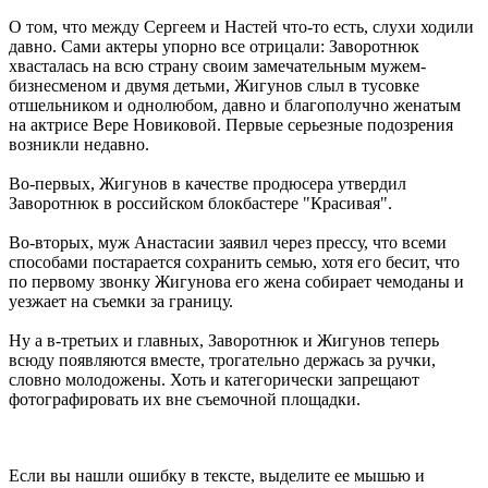
О том, что между Сергеем и Настей что-то есть, слухи ходили
давно. Сами актеры упорно все отрицали: Заворотнюк
хвасталась на всю страну своим замечательным мужем-
бизнесменом и двумя детьми, Жигунов слыл в тусовке
отшельником и однолюбом, давно и благополучно женатым
на актрисе Вере Новиковой. Первые серьезные подозрения
возникли недавно.
Во-первых, Жигунов в качестве продюсера утвердил
Заворотнюк в российском блокбастере "Красивая".
Во-вторых, муж Анастасии заявил через прессу, что всеми
способами постарается сохранить семью, хотя его бесит, что
по первому звонку Жигунова его жена собирает чемоданы и
уезжает на съемки за границу.
Ну а в-третьих и главных, Заворотнюк и Жигунов теперь
всюду появляются вместе, трогательно держась за ручки,
словно молодожены. Хоть и категорически запрещают
фотографировать их вне съемочной площадки.
Если вы нашли ошибку в тексте, выделите ее мышью и