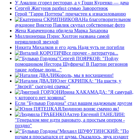
У Амалии сгорел ресторан, а у Гоши Куценко — дача
Сергей Жигунов разбил семью Заворотнюк
Герой "Гарри Поттера" причастен к изнасилованию
На благотворительном
аукционе Виктор Павлик скупал собственные фото
Жена Караченцова обидела Марка Захарова
Миллионерша Пэрис Хилтон названа самой
неряшливой звездой
Никита Михалков и его дочь Надя чуть не погибли
Все прочее - литература...
Сергей ПОЯРКОВ: "Пойду
помощником Нестора Шуфрича! В Партии регионов
такие добрые люди..."
Король, мы в восхищении!
Олег СКРИПКА: "На щастя, у
"Звєрєй" сьогоднi срачка"
Ирина ХАКАМАДА: "Я самурай,
у которого нет хозяина"
Если "Бульвар Гордона" стал вашим надежным другом
Людиною воняє смачно як!
Актер Евгений ГАНЕЛИН:
"Генералом мне идти рановато, а простым опером -
поздно"
Михаил ШУФУТИНСКИЙ: "По
ночам я просыпался от шума. Оказалось, звук издают