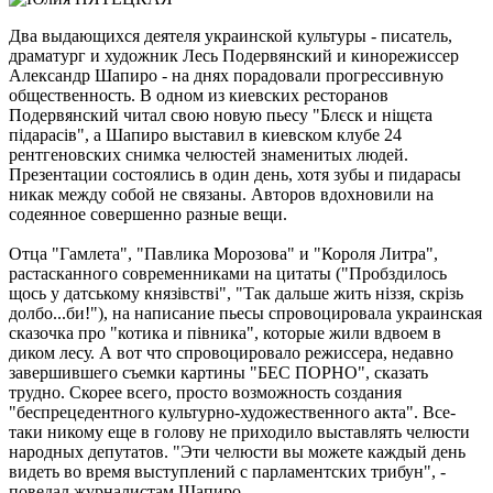
Два выдающихся деятеля украинской культуры - писатель,
драматург и художник Лесь Подервянский и кинорежиссер
Александр Шапиро - на днях порадовали прогрессивную
общественность. В одном из киевских ресторанов
Подервянский читал свою новую пьесу "Блєск и нiщєта
пiдарасiв", а Шапиро выставил в киевском клубе 24
рентгеновских снимка челюстей знаменитых людей.
Презентации состоялись в один день, хотя зубы и пидарасы
никак между собой не связаны. Авторов вдохновили на
содеянное совершенно разные вещи.
Отца "Гамлета", "Павлика Морозова" и "Короля Литра",
растасканного современниками на цитаты ("Пробздилось
щось у датському князiвствi", "Так дальше жить нiззя, скрiзь
долбо...би!"), на написание пьесы спровоцировала украинская
сказочка про "котика и пiвника", которые жили вдвоем в
диком лесу. А вот что спровоцировало режиссера, недавно
завершившего съемки картины "БЕС ПОРНО", сказать
трудно. Скорее всего, просто возможность создания
"беспрецедентного культурно-художественного акта". Все-
таки никому еще в голову не приходило выставлять челюсти
народных депутатов. "Эти челюсти вы можете каждый день
видеть во время выступлений с парламентских трибун", -
поведал журналистам Шапиро.