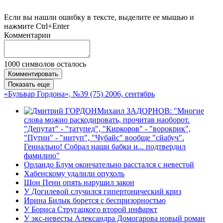
Если вы нашли ошибку в тексте, выделите ее мышью и
нажмите Ctrl+Enter
Комментарии
1000
символов осталось
Комментировать
Показать еще
«Бульвар Гордона», №39 (75) 2006, сентябрь
Михаил ЗАДОРНОВ: "Многие
слова можно раскодировать, прочитав наоборот.
"Депутат" - "татупед", "Киркоров" - "ворокрик",
"Путин" - "нитуп", "Чубайс" вообще "сйабуч".
Гениально! Собрал наши бабки и... подтвердил
фамилию"
Орландо Блум окончательно расстался с невестой
Хабенскому удалили опухоль
Шон Пенн опять нарушил закон
У Догилевой случился гипертонический криз
Ирина Билык борется с беспризорностью
У Бориса Стругацкого второй инфаркт
У экс-невесты Александра Домогарова новый роман