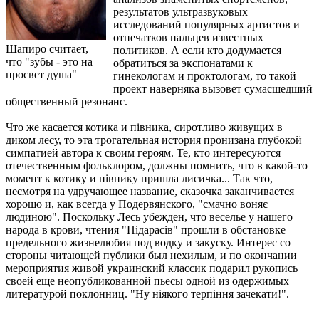
результатов ультразвуковых
исследований популярных артистов и
отпечатков пальцев известных
Шапиро считает,
политиков. А если кто додумается
что "зубы - это на
обратиться за экспонатами к
просвет душа"
гинекологам и проктологам, то такой
проект наверняка вызовет сумасшедший
общественный резонанс.
Что же касается котика и пiвника, сиротливо живущих в
диком лесу, то эта трогательная история пронизана глубокой
симпатией автора к своим героям. Те, кто интересуются
отечественным фольклором, должны помнить, что в какой-то
момент к котику и пiвнику пришла лисичка... Так что,
несмотря на удручающее название, сказочка заканчивается
хорошо и, как всегда у Подервянского, "смачно воняє
людиною". Поскольку Лесь убежден, что веселье у нашего
народа в крови, чтения "Пiдарасiв" прошли в обстановке
предельного жизнелюбия под водку и закуску. Интерес со
стороны читающей публики был нехилым, и по окончании
мероприятия живой украинский классик подарил рукопись
своей еще неопубликованной пьесы одной из одержимых
литературой поклонниц. "Ну нiякого терпiння зачекати!".