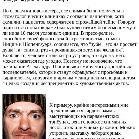
По словам кинорежиссера, все снимки были получены в
стоматологических клиниках с согласия пациентов, хотя
фамилии пациентов содержатся в строжайшей тайне. Говорят,
один из экспонатов даже был куплен неким бизнесменом чуть
ли не за 10 тысяч условных единиц. В пресс-релизе,
способном своей философской агрессивностью затмить
Ницше и Шопенгауэра, сообщается, что "зубы - это на просвет
душа", а "снимки рта - проявившаяся эстетика желания".
Вообще-то, человек столь хитро устроен, что душа у него
может оказаться где угодно. Поэтому не исключено, что
начинание Александра Шапиро явит миру массу достойных
последователей, которые станут обращаться с просьбами к
кардиологам, хирургам и другим медицинским специалистам
с целью создания беспрецедентных художественных актов.
К примеру, крайне интересными мне
представляются кардиограммы
выступающих на парламентских
трибунах, рентгеновские снимки их
носоглоток или ушных раковин. Можно
устроить выставку лабораторных
анализов знаменитых спортсменов,