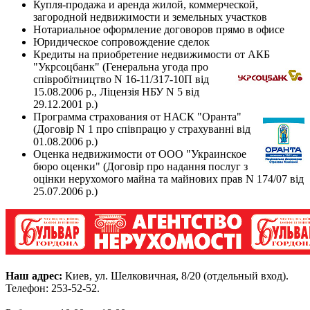
Купля-продажа и аренда жилой, коммерческой,
загородной недвижимости и земельных участков
Нотариальное оформление договоров прямо в офисе
Юридическое сопровождение сделок
Кредиты на приобретение недвижимости от АКБ
"Укрсоцбанк"
(Генеральна угода про
спiвробiтництво N 16-11/317-10П вiд
15.08.2006 р., Лiцензiя НБУ N 5 вiд
29.12.2001 р.)
Программа
страхования от НАСК "Оранта"
(Договiр N 1 про спiвпрацю у страхуваннi вiд
01.08.2006 р.)
Оценка недвижимости от ООО "Украинское
бюро оценки" (Договiр про надання послуг з
оцiнки нерухомого майна та майнових прав N 174/07 вiд
25.07.2006 р.)
Наш адрес:
Киев, ул. Шелковичная, 8/20 (отдельный вход).
Телефон: 253-52-52.