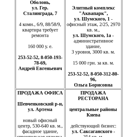
Оболонь,
ул. Гер.
Элитный комплекс
Сталинграда, 7
"Аквапарк",
ул. Шумского, 1
-
4 комн., 6/9, 88/58/9,
офисный этаж, 2/25, 2970
квартира требует
кв. м.,
ремонта
ул. Шумского, 1а
-
административное
160 000 у. е.
здание,
3 уровня, 3000 кв. м.
253-52-52, 8-050-193-
78-69,
15 000 грн. за кв. м.
Андрей Евгеньевич
253-52-52, 8-050-312-80-
96,
Ольга Борисовна
ПРОДАЖА ОФИСА
ПРОДАЖА
РЕСТОРАНА
Шевченковский р-н,
ул. Артема
центральные районы
Киева
новый офисный
центр, 530-640 кв. м.,
действующий бизнес:
фасадное здание,
ул. Саксаганского
-
строительная отделка,
254 кв. м.