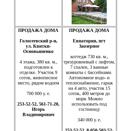
ПРОДАЖА ДОМА
ПРОДАЖА ДОМА
Голосеевский р-н,
Евпатория, пгт
ул. Квитки-
Заозерное
Основьяненко
коттедж 730 кв. м.,
4 этажа, 380 кв. м.,
трехуровневый с лифтом,
подготовлен к
7 спален, 3 ванные
отделке. Участок 9
комнаты с бассейнами.
соток, живописное
Автономное водо- и
место, рядом водоем
теплоснабжение, гараж
на 4 авто, участок 15
700 000 у. е.
соток, 400 метров до
моря. Можно
253-52-52, 561-71-20,
использовать под
Игорь
гостиницу
Владимирович
340 000 у. е.
253-52-52, 8-050-503-52-