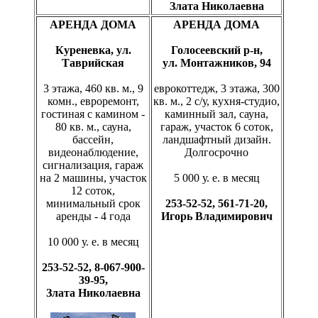
Злата Николаевна
АРЕНДА ДОМА
АРЕНДА ДОМА
Куреневка, ул.
Голосеевский р-н,
Таврийская
ул. Монтажников, 94
3 этажа, 460 кв. м., 9
еврокоттедж, 3 этажа, 300
комн., евроремонт,
кв. м., 2 с/у, кухня-студио,
гостиная с камином -
каминный зал, сауна,
80 кв. м., сауна,
гараж, участок 6 соток,
бассейн,
ландшафтный дизайн.
видеонаблюдение,
Долгосрочно
сигнализация, гараж
на 2 машины, участок
5 000 у. е. в месяц
12 соток,
минимальный срок
253-52-52, 561-71-20,
аренды - 4 года
Игорь Владимирович
10 000 у. е. в месяц
253-52-52, 8-067-900-
39-95,
Злата Николаевна