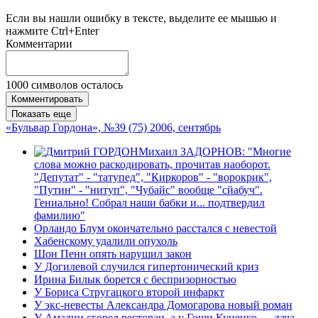
Если вы нашли ошибку в тексте, выделите ее мышью и
нажмите Ctrl+Enter
Комментарии
1000
символов осталось
Комментировать
Показать еще
«Бульвар Гордона», №39 (75) 2006, сентябрь
Михаил ЗАДОРНОВ: "Многие
слова можно раскодировать, прочитав наоборот.
"Депутат" - "татупед", "Киркоров" - "ворокрик",
"Путин" - "нитуп", "Чубайс" вообще "сйабуч".
Гениально! Собрал наши бабки и... подтвердил
фамилию"
Орландо Блум окончательно расстался с невестой
Хабенскому удалили опухоль
Шон Пенн опять нарушил закон
У Догилевой случился гипертонический криз
Ирина Билык борется с беспризорностью
У Бориса Стругацкого второй инфаркт
У экс-невесты Александра Домогарова новый роман
У Амалии сгорел ресторан, а у Гоши Куценко — дача