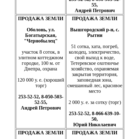
55,
Андрей Петрович
ПРОДАЖА ЗЕМЛИ
ПРОДАЖА ЗЕМЛИ
Оболонь, ул.
Вышгородский р-н, с.
Богатырская,
Рытни
"Чернобылец"
51 сотка, хата, погреб,
участок 8 соток, в
колодец, электричество,
элитном коттеджном
свой выход к воде,
городке, 100 м. от
Тетеревское охотничье
Днепра, охрана
хозяйство, охраняемая
закрытая территория,
120 000 у. е. (хороший
заповедная зона,
торг)
смешанный лес, красивое
место
253-52-52, 8-050-503-
52-55,
2 000 y. e. за сотку (торг)
Андрей Петрович
253-52-52, 8-066-639-10-
50,
Юрий Николаевич
ПРОДАЖА ЗЕМЛИ
ПРОДАЖА ЗЕМЛИ