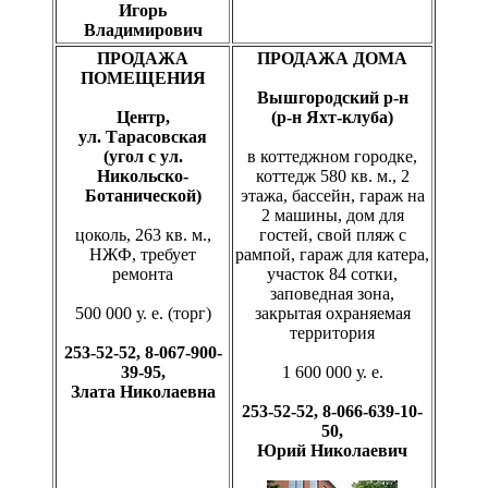
Игорь
Владимирович
ПРОДАЖА
ПРОДАЖА ДОМА
ПОМЕЩЕНИЯ
Вышгородский р-н
Центр,
(р-н Яхт-клуба)
ул. Тарасовская
(угол с ул.
в коттеджном городке,
Никольско-
коттедж 580 кв. м., 2
Ботанической)
этажа, бассейн, гараж на
2 машины, дом для
цоколь, 263 кв. м.,
гостей, свой пляж с
НЖФ, требует
рампой, гараж для катера,
ремонта
участок 84 сотки,
заповедная зона,
500 000 у. е. (торг)
закрытая охраняемая
территория
253-52-52, 8-067-900-
39-95,
1 600 000 у. е.
Злата Николаевна
253-52-52, 8-066-639-10-
50,
Юрий Николаевич