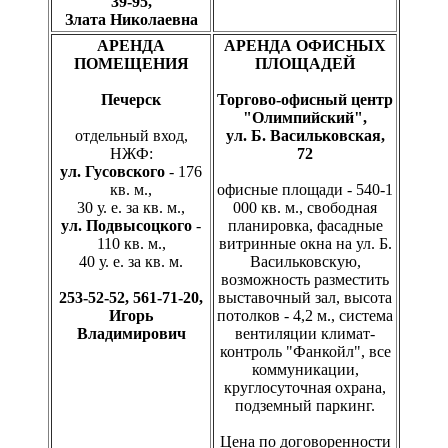
39-95,
Злата Николаевна
АРЕНДА
АРЕНДА ОФИСНЫХ
ПОМЕЩЕНИЯ
ПЛОЩАДЕЙ
Печерск
Торгово-офисный центр
"Олимпийский",
отдельный вход,
ул. Б. Васильковская,
НЖФ:
72
ул. Гусовского
- 176
кв. м.,
офисные площади - 540-1
30 у. е. за кв. м.,
000 кв. м., свободная
ул. Подвысоцкого
-
планировка, фасадные
110 кв. м.,
витринные окна на ул. Б.
40 у. е. за кв. м.
Васильковскую,
возможность разместить
253-52-52, 561-71-20,
выставочный зал, высота
Игорь
потолков - 4,2 м., система
Владимирович
вентиляции климат-
контроль "Фанкойл", все
коммуникации,
круглосуточная охрана,
подземный паркинг.
Цена по договоренности