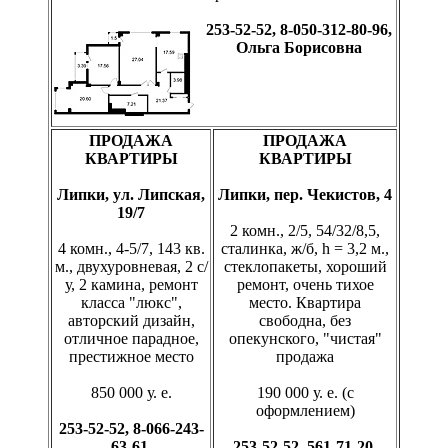
253-52-52, 8-050-312-80-96,
Ольга Борисовна
ПРОДАЖА
ПРОДАЖА
КВАРТИРЫ
КВАРТИРЫ
Липки, ул. Липская,
Липки, пер. Чекистов, 4
19/7
2 комн., 2/5, 54/32/8,5,
4 комн., 4-5/7, 143 кв.
сталинка, ж/б, h = 3,2 м.,
м., двухуровневая, 2 с/
стеклопакеты, хороший
у, 2 камина, ремонт
ремонт, очень тихое
класса "люкс",
место. Квартира
авторский дизайн,
свободна, без
отличное парадное,
опекунского, "чистая"
престижное место
продажа
850 000 у. е.
190 000 у. е. (с
оформлением)
253-52-52, 8-066-243-
63-61,
253-52-52, 561-71-20,