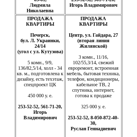
Людмила
Игорь Владимирович
Николаевна
ПРОДАЖА
ПРОДАЖА
КВАРТИРЫ
КВАРТИРЫ
Печерск,
Центр, ул. Гайдара, 27
бул. Л. Украинки,
(вторая линия
24/14
Жилянской)
(угол с ул. Кутузова)
3 комн., 11/16,
5 комн., 9/9,
102/55,3/14, свежий
136/82,5/14, холл - 34
евроремонт, встроенная
кв. м., подготовлена к
мебель, бытовая техника,
дизайну, есть техэтаж,
телефон, кондиционеры,
спецпроект ЦК
кабельное ТВ, 2
спутника, интернет,
450 000 у. е.
готова к продаже
253-52-52, 561-71-20,
325 000 у. е.
Игорь
Владимирович
253-52-52, 8-050-872-40-
30,
Руслан Геннадиевич