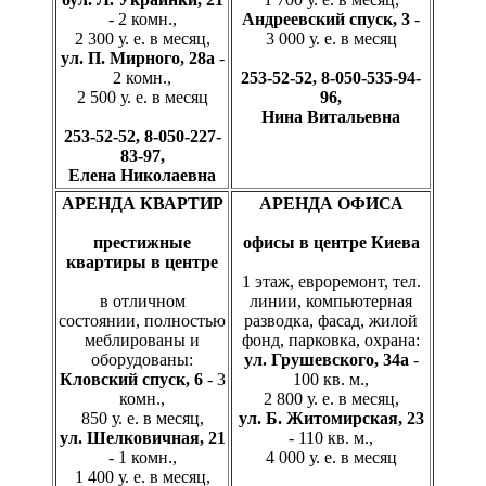
- 2 комн.,
Андреевский спуск, 3
-
2 300 у. е. в месяц,
3 000 у. е. в месяц
ул. П. Мирного, 28а
-
2 комн.,
253-52-52, 8-050-535-94-
2 500 у. е. в месяц
96,
Нина Витальевна
253-52-52, 8-050-227-
83-97,
Елена Николаевна
АРЕНДА КВАРТИР
АРЕНДА ОФИСА
престижные
офисы в центре Киева
квартиры в центре
1 этаж, евроремонт, тел.
в отличном
линии, компьютерная
состоянии, полностью
разводка, фасад, жилой
меблированы и
фонд, парковка, охрана:
оборудованы:
ул. Грушевского, 34а
-
Кловский спуск, 6
- 3
100 кв. м.,
комн.,
2 800 у. е. в месяц,
850 у. е. в месяц,
ул. Б. Житомирская, 23
ул. Шелковичная, 21
- 110 кв. м.,
- 1 комн.,
4 000 у. е. в месяц
1 400 у. е. в месяц,