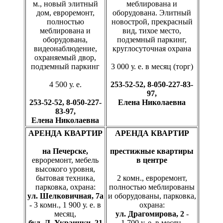
м., новый элитный
меблирована и
дом, евроремонт,
оборудована. Элитный
полностью
новострой, прекрасный
меблирована и
вид, тихое место,
оборудована,
подземный паркинг,
видеонаблюдение,
круглосуточная охрана
охраняемый двор,
подземный паркинг
3 000 у. е. в месяц (торг)
4 500 у. е.
253-52-52, 8-050-227-83-
97,
253-52-52, 8-050-227-
Елена Николаевна
83-97,
Елена Николаевна
АРЕНДА КВАРТИР
АРЕНДА КВАРТИР
на Печерске,
престижные квартиры
евроремонт, мебель
в центре
высокого уровня,
бытовая техника,
2 комн., евроремонт,
парковка, охрана:
полностью меблированы
ул. Шелковичная, 7а
и оборудованы, парковка,
- 3 комн., 1 900 у. е. в
охрана:
месяц,
ул. Драгомирова, 2
-
бул. Л. Украинки, 21
1 700 у. е. в месяц,