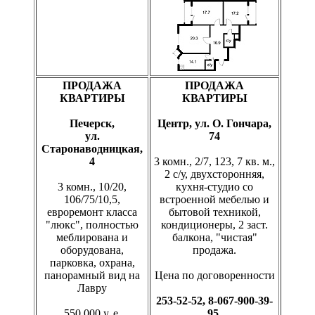
ПРОДАЖА
ПРОДАЖА
КВАРТИРЫ
КВАРТИРЫ
Печерск,
Центр, ул. О. Гончара,
ул.
74
Старонаводницкая,
4
3 комн., 2/7, 123, 7 кв. м.,
2 с/у, двухсторонняя,
3 комн., 10/20,
кухня-студио со
106/75/10,5,
встроенной мебелью и
евроремонт класса
бытовой техникой,
"люкс", полностью
кондиционеры, 2 заст.
меблирована и
балкона, "чистая"
оборудована,
продажа.
парковка, охрана,
панорамный вид на
Цена по договоренности
Лавру
253-52-52, 8-067-900-39-
550 000 у. е.
95,