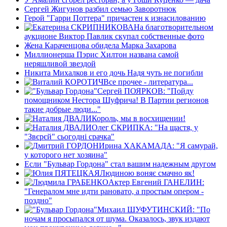
Сергей Жигунов разбил семью Заворотнюк
Герой "Гарри Поттера" причастен к изнасилованию
На благотворительном
аукционе Виктор Павлик скупал собственные фото
Жена Караченцова обидела Марка Захарова
Миллионерша Пэрис Хилтон названа самой
неряшливой звездой
Никита Михалков и его дочь Надя чуть не погибли
Все прочее - литература...
Сергей ПОЯРКОВ: "Пойду
помощником Нестора Шуфрича! В Партии регионов
такие добрые люди..."
Король, мы в восхищении!
Олег СКРИПКА: "На щастя, у
"Звєрєй" сьогоднi срачка"
Ирина ХАКАМАДА: "Я самурай,
у которого нет хозяина"
Если "Бульвар Гордона" стал вашим надежным другом
Людиною воняє смачно як!
Актер Евгений ГАНЕЛИН:
"Генералом мне идти рановато, а простым опером -
поздно"
Михаил ШУФУТИНСКИЙ: "По
ночам я просыпался от шума. Оказалось, звук издают