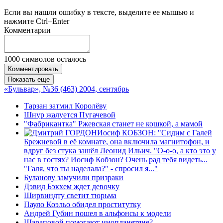
Если вы нашли ошибку в тексте, выделите ее мышью и
нажмите Ctrl+Enter
Комментарии
1000
символов осталось
Комментировать
Показать еще
«Бульвар», №36 (463) 2004, сентябрь
Тарзан затмил Королёву
Шнур жалуется Пугачевой
"Фабрикантка" Ржевская станет не кошкой, а мамой
Иосиф КОБЗОН: "Сидим с Галей
Брежневой в её комнате, она включила магнитофон, и
вдруг без стука зашёл Леонид Ильич. "О-о-о, а кто это у
нас в гостях? Иосиф Кобзон? Очень рад тебя видеть...
"Галя, что ты наделала?" - спросил я..."
Буланову замучили призраки
Дэвид Бэкхем ждет девочку
Ширвиндту светит тюрьма
Пауло Коэльо обидел проститутку
Андрей Губин пошел в альфонсы к модели
Шараповой помогают инопланетяне?