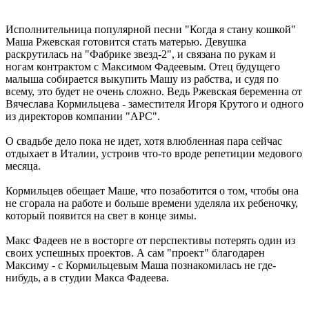
Исполнительница популярной песни "Когда я стану кошкой"
Маша Ржевская готовится стать матерью. Девушка
раскрутилась на "Фабрике звезд-2", и cвязана по рукам и
ногам контрактом с Максимом Фадеевым. Отец будущего
малыша собирается выкупить Машу из рабства, и судя по
всему, это будет не очень сложно. Ведь Ржевская беременна от
Вячеслава Кормильцева - заместителя Игоря Крутого и одного
из директоров компании "АРС".
О свадьбе дело пока не идет, хотя влюбленная пара сейчас
отдыхает в Италии, устроив что-то вроде репетиции медового
месяца.
Кормильцев обещает Маше, что позаботится о том, чтобы она
не сгорала на работе и больше времени уделяла их ребеночку,
который появится на свет в конце зимы.
Макс Фадеев не в восторге от перспективы потерять один из
своих успешных проектов. А сам "проект" благодарен
Максиму - с Кормильцевым Маша познакомилась не где-
нибудь, а в студии Макса Фадеева.