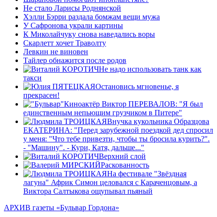
Не стало Ларисы Роднянской
Хэлли Бэрри раздала бомжам вещи мужа
У Сафронова украли картины
К Миколайчуку снова наведались воры
Скарлетт хочет Траволту
Левкин не виновен
Тайлер обнажится после родов
Не надо использовать танк как
такси
Остановись мгновенье, я
прекрасен!
Киноактёр Виктор ПЕРЕВАЛОВ: "Я был
единственным непьющим грузчиком в Питере"
Внучка кукольника Образцова
ЕКАТЕРИНА: "Перед зарубежной поездкой дед спросил
у меня: "Что тебе привезти, чтобы ты бросила курить?".
- "Машину". - Кури, Катя, дальше..."
Верхний слой
Раскованность
На фестивале "Звёздная
лагуна" Африк Симон целовался с Караченцовым, а
Виктора Салтыкова ощупывал пьяный
АРХИВ газеты «Бульвар Гордона»