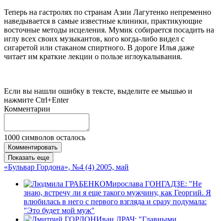
Теперь на гастролях по странам Азии Лагутенко непременно
наведывается в самые известные клиники, практикующие
восточные методы исцеления. Мумик собирается посадить на
иглу всех своих музыкантов, кого когда-либо видел с
сигаретой или стаканом спиртного. В дороге Илья даже
читает им краткие лекции о пользе иглоукалывания.
Если вы нашли ошибку в тексте, выделите ее мышью и
нажмите Ctrl+Enter
Комментарии
1000
символов осталось
Комментировать
Показать еще
«Бульвар Гордона», №4 (4) 2005, май
Мирослава ГОНГАДЗЕ: "Не
знаю, встречу ли я еще такого мужчину, как Георгий. Я
влюбилась в него с первого взгляда и сразу подумала:
"Это будет мой муж"
Иван ДРАЧ: "Главными