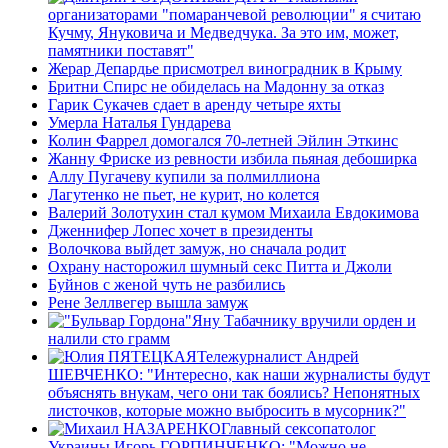
организаторами "помаранчевой революции" я считаю
Кучму, Януковича и Медведчука. За это им, может,
памятники поставят"
Жерар Депардье присмотрел виноградник в Крыму
Бритни Спирс не обиделась на Мадонну за отказ
Гарик Сукачев сдает в аренду четыре яхты
Умерла Наталья Гундарева
Колин Фаррел домогался 70-летней Эйлин Эткинс
Жанну Фриске из ревности избила пьяная дебоширка
Аллу Пугачеву купили за полмиллиона
Лагутенко не пьет, не курит, но колется
Валерий Золотухин стал кумом Михаила Евдокимова
Дженнифер Лопес хочет в президенты
Волочкова выйдет замуж, но сначала родит
Охрану насторожил шумный секс Питта и Джоли
Буйнов с женой чуть не разбились
Рене Зеллвегер вышла замуж
Яну Табачнику вручили орден и
налили сто грамм
Тележурналист Андрей
ШЕВЧЕНКО: "Интересно, как наши журналисты будут
объяснять внукам, чего они так боялись? Непонятных
листочков, которые можно выбросить в мусорник?"
Главный сексопатолог
Украины Игорь ГОРПИНЧЕНКО: "Можно не