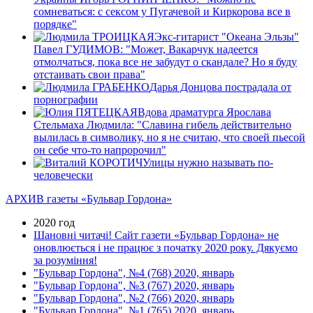
сомневаться: с сексом у Пугачевой и Киркорова все в
порядке"
Экс-гитарист "Океана Эльзы"
Павел ГУДИМОВ: "Может, Вакарчук надеется
отмолчаться, пока все не забудут о скандале? Но я буду
отстаивать свои права"
Дарья Донцова пострадала от
порнографии
Вдова драматурга Ярослава
Стельмаха Людмила: "Славина гибель действительно
вылилась в символику, но я не считаю, что своей пьесой
он себе что-то напророчил"
Улицы нужно называть по-
человечески
АРХИВ газеты «Бульвар Гордона»
2020 год
Шановні читачі! Сайт газети «Бульвар Гордона» не
оновлюється і не працює з початку 2020 року. Дякуємо
за розуміння!
"Бульвар Гордона", №4 (768) 2020, январь
"Бульвар Гордона", №3 (767) 2020, январь
"Бульвар Гордона", №2 (766) 2020, январь
"Бульвар Гордона", №1 (765) 2020, январь