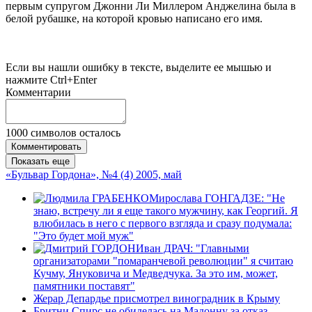
первым супругом Джонни Ли Миллером Анджелина была в
белой рубашке, на которой кровью написано его имя.
Если вы нашли ошибку в тексте, выделите ее мышью и
нажмите Ctrl+Enter
Комментарии
1000
символов осталось
Комментировать
Показать еще
«Бульвар Гордона», №4 (4) 2005, май
Мирослава ГОНГАДЗЕ: "Не
знаю, встречу ли я еще такого мужчину, как Георгий. Я
влюбилась в него с первого взгляда и сразу подумала:
"Это будет мой муж"
Иван ДРАЧ: "Главными
организаторами "помаранчевой революции" я считаю
Кучму, Януковича и Медведчука. За это им, может,
памятники поставят"
Жерар Депардье присмотрел виноградник в Крыму
Бритни Спирс не обиделась на Мадонну за отказ