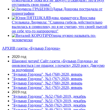
отмолчаться, пока все не забудут о скандале? Но я буду
отстаивать свои права"
Дарья Донцова пострадала от
порнографии
Вдова драматурга Ярослава
Стельмаха Людмила: "Славина гибель действительно
вылилась в символику, но я не считаю, что своей пьесой
он себе что-то напророчил"
Улицы нужно называть по-
человечески
АРХИВ газеты «Бульвар Гордона»
2020 год
Шановні читачі! Сайт газети «Бульвар Гордона» не
оновлюється і не працює з початку 2020 року. Дякуємо
за розуміння!
"Бульвар Гордона", №4 (768) 2020, январь
"Бульвар Гордона", №3 (767) 2020, январь
"Бульвар Гордона", №2 (766) 2020, январь
"Бульвар Гордона", №1 (765) 2020, январь
2019 год
"Бульвар Гордона", №52 (764) 2019, декабрь
"Бульвар Гордона", №51 (763) 2019, декабрь
"Бульвар Гордона", №50 (762) 2019, декабрь
"Бульвар Гордона", №49 (761) 2019, декабрь