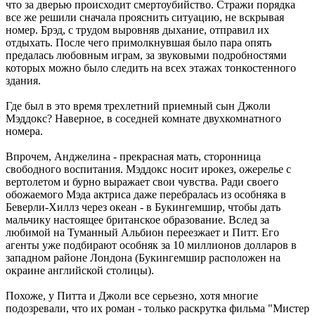
что за дверью происходит смертоубийство. Стражи порядка
все же решили сначала прояснить ситуацию, не вскрывая
номер. Брэд, с трудом выровняв дыхание, отправил их
отдыхать. После чего примолкнувшая было пара опять
предалась любовным играм, за звуковыми подробностями
которых можно было следить на всех этажах тонкостенного
здания.
Где был в это время трехлетний приемный сын Джоли
Мэддокс? Наверное, в соседней комнате двухкомнатного
номера.
Впрочем, Анджелина - прекрасная мать, сторонница
свободного воспитания. Мэддокс носит ирокез, ожерелье с
вертолетом и бурно выражает свои чувства. Ради своего
обожаемого Мэда актриса даже перебралась из особняка в
Беверли-Хиллз через океан - в Букингемшир, чтобы дать
мальчику настоящее британское образование. Вслед за
любимой на Туманный Альбион переезжает и Питт. Его
агенты уже подбирают особняк за 10 миллионов долларов в
западном районе Лондона (Букингемшир расположен на
окраине английской столицы).
Похоже, у Питта и Джоли все серьезно, хотя многие
подозревали, что их роман - только раскрутка фильма "Мистер