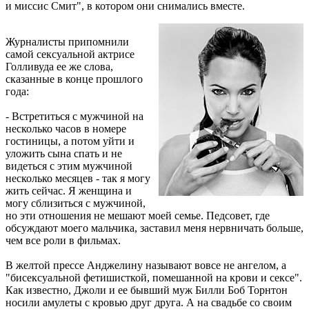
и миссис Смит", в котором они снимались вместе.
Журналисты припомнили
самой сексуальной актрисе
Голливуда ее же слова,
сказанные в конце прошлого
года:
- Встретиться с мужчиной на
несколько часов в номере
гостиницы, а потом уйти и
уложить сына спать и не
видеться с этим мужчиной
несколько месяцев - так я могу
жить сейчас. Я женщина и
могу сблизиться с мужчиной,
но эти отношения не мешают моей семье. Педсовет, где
обсуждают моего мальчика, заставил меня нервничать больше,
чем все роли в фильмах.
В желтой прессе Анджелину называют вовсе не ангелом, а
"бисексуальной фетишисткой, помешанной на крови и сексе".
Как известно, Джоли и ее бывший муж Билли Боб Торнтон
носили амулеты с кровью друг друга. А на свадьбе со своим