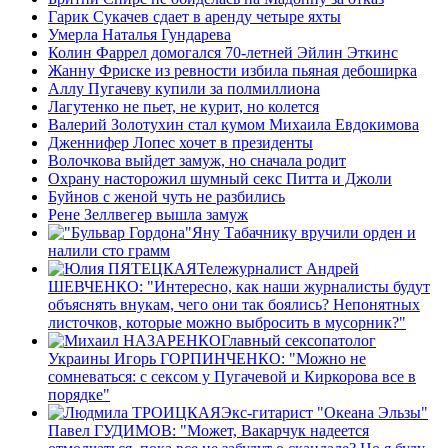
Гарик Сукачев сдает в аренду четыре яхты
Умерла Наталья Гундарева
Колин Фаррел домогался 70-летней Эйлин Эткинс
Жанну Фриске из ревности избила пьяная дебоширка
Аллу Пугачеву купили за полмиллиона
Лагутенко не пьет, не курит, но колется
Валерий Золотухин стал кумом Михаила Евдокимова
Дженнифер Лопес хочет в президенты
Волочкова выйдет замуж, но сначала родит
Охрану насторожил шумный секс Питта и Джоли
Буйнов с женой чуть не разбились
Рене Зеллвегер вышла замуж
Яну Табачнику вручили орден и
налили сто грамм
Тележурналист Андрей
ШЕВЧЕНКО: "Интересно, как наши журналисты будут
объяснять внукам, чего они так боялись? Непонятных
листочков, которые можно выбросить в мусорник?"
Главный сексопатолог
Украины Игорь ГОРПИНЧЕНКО: "Можно не
сомневаться: с сексом у Пугачевой и Киркорова все в
порядке"
Экс-гитарист "Океана Эльзы"
Павел ГУДИМОВ: "Может, Вакарчук надеется