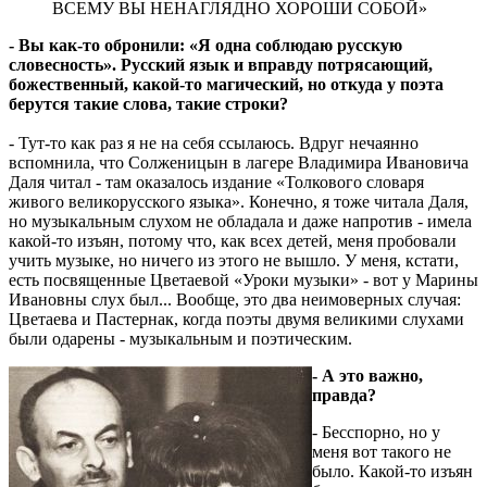
ВСЕМУ ВЫ НЕНАГЛЯДНО ХОРОШИ СОБОЙ»
- Вы как-то обронили: «Я одна соблюдаю русскую
словесность». Русский язык и вправду потрясающий,
божественный, какой-то магический, но откуда у поэта
берутся такие слова, такие строки?
- Тут-то как раз я не на себя ссылаюсь. Вдруг нечаянно
вспомнила, что Солженицын в лагере Владимира Ивановича
Даля читал - там оказалось издание «Толкового словаря
живого великорусского языка». Конечно, я тоже читала Даля,
но музыкальным слухом не обладала и даже напротив - имела
какой-то изъян, потому что, как всех детей, меня пробовали
учить музыке, но ничего из этого не вышло. У меня, кстати,
есть посвященные Цветаевой «Уроки музыки» - вот у Марины
Ивановны слух был... Вообще, это два неимоверных случая:
Цветаева и Пастернак, когда поэты двумя великими слухами
были одарены - музыкальным и поэтическим.
- А это важно,
правда?
- Бесспорно, но у
меня вот такого не
было. Какой-то изъян