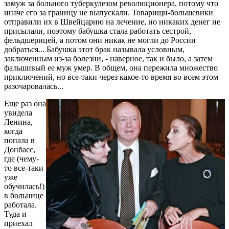
замуж за больного туберкулезом революционера, потому что
иначе его за границу не выпускали. Товарищи-большевики
отправили их в Швейцарию на лечение, но никаких денег не
присылали, поэтому бабушка стала работать сестрой,
фельдшерицей, а потом они никак не могли до России
добраться... Бабушка этот брак называла условным,
заключенным из-за болезни, - наверное, так и было, а затем
фальшивый ее муж умер. В общем, она пережила множество
приключений, но все-таки через какое-то время во всем этом
разочаровалась...
Еще раз она
увидела
Ленина,
когда
попала в
Донбасс,
где (чему-
то все-таки
уже
обучилась!)
в больнице
работала.
Туда и
приехал