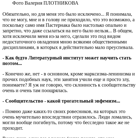
Фото Валерия ПЛОТНИКОВА
Обязательно, но для меня это было исключено... Я понимала,
что не могу, мне и в голову не приходило, что это возможно, а
поскольку само имя Пастернака было настолько опально и
запретно, что даже ссылаться на него было нельзя... В общем,
хотя исключили меня из-за него, сделали это под видом
недостаточного овладения мною всякими общественными
дисциплинами, в которых я действительно мало преуспевала.
- Как будто Литературный институт может научить стать
поэтом...
- Конечно же, нет - в основном, кроме марксизма-ленинизма и
прочих подобных наук, эти занятия учили еще и просто злу,
понимаете? Я уж не говорю, что склонность к сообщительству
очень и очень там поощрялась.
- Сообщительство - какой трогательный эвфемизм...
- Помню даже каких-то своих ровесников, на которых это
очень мучительно впоследствии отразилось. Люди ломались,
могли вообще погибнуть, потому что бесследно такое же не
проходит.