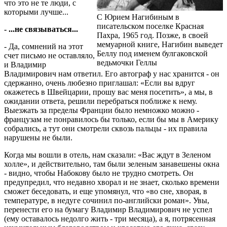
что это не те люди, с
которыми лучше...
С Юрием Нагибиным в
писательском поселке Красная
- ...не связываться...
Пахра, 1965 год. Позже, в своей
мемуарной книге, Нагибин выведет
- Да, сомнений на этот
Беллу под именем булгаковской
счет письмо не оставляло,
ведьмочки Геллы
и Владимир
Владимирович нам ответил. Его автограф у нас хранится - он
сдержанно, очень любезно приглашал: «Если вы вдруг
окажетесь в Швейцарии, прошу вас меня посетить», а мы, в
ожидании ответа, решили перебраться поближе к нему.
Выезжать за пределы Франции было немножко можно -
французам не понравилось бы только, если бы мы в Америку
собрались, а тут они смотрели сквозь пальцы - их правила
нарушены не были.
Когда мы вошли в отель, нам сказали: «Вас ждут в Зеленом
холле», и действительно, там были зеленым занавешены окна
- видно, чтобы Набокову было не трудно смотреть. Он
предупредил, что недавно хворал и не знает, сколько времени
сможет беседовать, и еще упомянул, что «во сне, хворая, в
температуре, в недуге сочинил по-английски роман». Увы,
перенести его на бумагу Владимир Владимирович не успел
(ему оставалось недолго жить - три месяца), а я, потрясенная