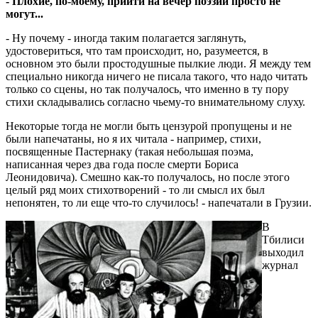
- Плохие, по-моему, прийти на вечер поэзии просто не
могут...
- Ну почему - иногда таким полагается заглянуть,
удостовериться, что там происходит, но, разумеется, в
основном это были простодушные пылкие люди. Я между тем
специально никогда ничего не писала такого, что надо читать
только со сцены, но так получалось, что именно в ту пору
стихи складывались согласно чьему-то внимательному слуху.
Некоторые тогда не могли быть цензурой пропущены и не
были напечатаны, но я их читала - например, стихи,
посвященные Пастернаку (такая небольшая поэма,
написанная через два года после смерти Бориса
Леонидовича). Смешно как-то получалось, но после этого
целый ряд моих стихотворений - то ли смысл их был
непонятен, то ли еще что-то случилось! - напечатали в Грузии.
В
Тбилиси
выходил
журнал