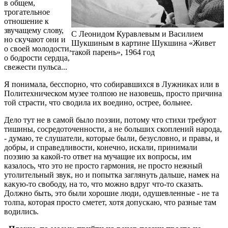
в общем,
трогательное
отношение к
звучащему слову,
С Леонидом Куравлевым и Василием
но скучают они и
Шукшиным в картине Шукшина «Живет
о своей молодости,
такой парень», 1964 год
о бодрости сердца,
свежести пульса...
Я понимала, бесспорно, что собиравшихся в Лужниках или в
Политехническом музее толпою не назовешь, просто причина
той страсти, что сводила их воедино, острее, больнее.
Дело тут не в самой было поэзии, потому что стихи требуют
тишины, сосредоточенности, а не больших скоплений народа,
- думаю, те слушатели, которые были, безусловно, и правы, и
добры, и справедливости, конечно, искали, принимали
поэзию за какой-то ответ на мучащие их вопросы, им
казалось, что это не просто гармония, не просто нежный
утолительный звук, но и попытка заглянуть дальше, намек на
какую-то свободу, на то, что можно вдруг что-то сказать.
Должно быть, это были хорошие люди, одушевленные - не та
толпа, которая просто сметет, хотя допускаю, что разные там
водились.