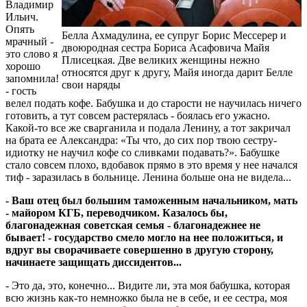
Владимир
Ильич.
Опять
Белла Ахмадулина, ее супруг Борис Мессерер и
мрачный -
двоюродная сестра Бориса Асафовича Майя
это слово я
Плисецкая. Две великих женщины нежно
хорошо
относятся друг к другу, Майя иногда дарит Белле
запомнила!
свои наряды
- гость
велел подать кофе. Бабушка и до старости не научилась ничего
готовить, а тут совсем растерялась - боялась его ужасно.
Какой-то все же сварганила и подала Ленину, а тот закричал
на брата ее Александра: «Ты что, до сих пор твою сестру-
идиотку не научил кофе со сливками подавать?». Бабушке
стало совсем плохо, вдобавок прямо в это время у нее начался
тиф - заразилась в больнице. Ленина больше она не видела...
- Ваш отец был большим таможенным начальником, мать
- майором КГБ, переводчиком. Казалось бы,
благонадежная советская семья - благонадежнее не
бывает! - государство смело могло на нее положиться, и
вдруг вы сворачиваете совершенно в другую сторону,
начинаете защищать диссидентов...
- Это да, это, конечно... Видите ли, эта моя бабушка, которая
всю жизнь как-то немножко была не в себе, и ее сестра, моя