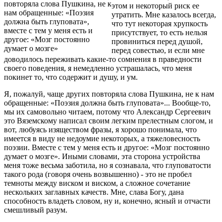
повторяла слова Пушкина, не к
этом и некоторый риск ее
нам обращенные: «Поэзия
утратить. Мне казалось всегда,
должна быть глуповата»,
что тут некоторая хрупкость
вместе с тем у меня есть и
присутствует, то есть нельзя
другое: «Мозг постоянно
провиниться перед душой,
думает о мозге»
перед совестью, и если мне
доводилось переживать какие-то сомнения в праведности
своего поведения, я немедленно устрашалась, что меня
покинет то, что содержит и душу, и ум.
Я, пожалуй, чаще других повторяла слова Пушкина, не к нам
обращенные: «Поэзия должна быть глуповата»... Вообще-то,
мы их самовольно читаем, потому что Александр Сергеевич
это Вяземскому написал своим легким прелестным слогом, и
вот, любуясь изяществом фразы, я хорошо понимала, что
имеется в виду не недоумие некоторых, а тяжеловесность
поэзии. Вместе с тем у меня есть и другое: «Мозг постоянно
думает о мозге». Иными словами, эта сторона устройства
меня тоже весьма заботила, но я сознавала, что глуповатости
такого рода (говоря очень возвышенно) - это не пробел
темноты между виском и виском, а сложное сочетание
нескольких заглавных качеств. Мне, слава Богу, дана
способность владеть словом, ну и, конечно, ясный и отчасти
смешливый разум.