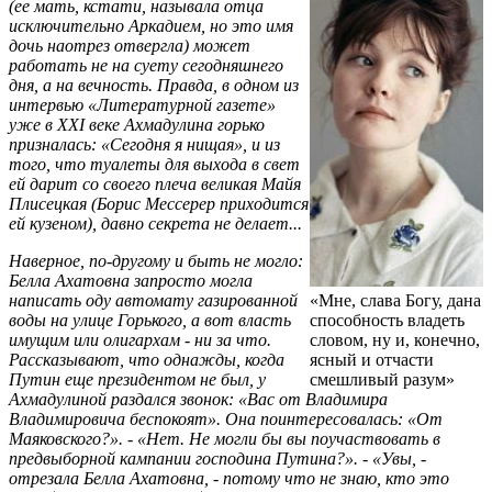
(ее мать, кстати, называла отца
исключительно Аркадием, но это имя
дочь наотрез отвергла) может
работать не на суету сегодняшнего
дня, а на вечность. Правда, в одном из
интервью «Литературной газете»
уже в ХХI веке Ахмадулина горько
призналась: «Сегодня я нищая», и из
того, что туалеты для выхода в свет
ей дарит со своего плеча великая Майя
Плисецкая (Борис Мессерер приходится
ей кузеном), давно секрета не делает...
Наверное, по-другому и быть не могло:
Белла Ахатовна запросто могла
написать оду автомату газированной
«Мне, слава Богу, дана
воды на улице Горького, а вот власть
способность владеть
имущим или олигархам - ни за что.
словом, ну и, конечно,
Рассказывают, что однажды, когда
ясный и отчасти
Путин еще президентом не был, у
смешливый разум»
Ахмадулиной раздался звонок: «Вас от Владимира
Владимировича беспокоят». Она поинтересовалась: «От
Маяковского?». - «Нет. Не могли бы вы поучаствовать в
предвыборной кампании господина Путина?». - «Увы, -
отрезала Белла Ахатовна, - потому что не знаю, кто это