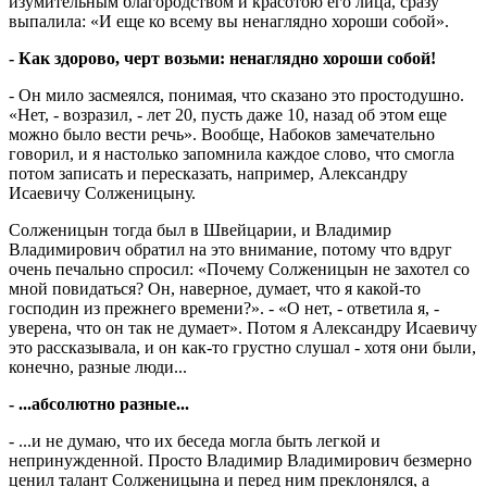
изумительным благородством и красотою его лица, сразу
выпалила: «И еще ко всему вы ненаглядно хороши собой».
- Как здорово, черт возьми: ненаглядно хороши собой!
- Он мило засмеялся, понимая, что сказано это простодушно.
«Нет, - возразил, - лет 20, пусть даже 10, назад об этом еще
можно было вести речь». Вообще, Набоков замечательно
говорил, и я настолько запомнила каждое слово, что смогла
потом записать и пересказать, например, Александру
Исаевичу Солженицыну.
Солженицын тогда был в Швейцарии, и Владимир
Владимирович обратил на это внимание, потому что вдруг
очень печально спросил: «Почему Солженицын не захотел со
мной повидаться? Он, наверное, думает, что я какой-то
господин из прежнего времени?». - «О нет, - ответила я, -
уверена, что он так не думает». Потом я Александру Исаевичу
это рассказывала, и он как-то грустно слушал - хотя они были,
конечно, разные люди...
- ...абсолютно разные...
- ...и не думаю, что их беседа могла быть легкой и
непринужденной. Просто Владимир Владимирович безмерно
ценил талант Солженицына и перед ним преклонялся, а