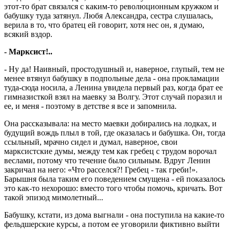
этот-то брат связался с каким-то революционным кружком и
бабушку туда затянул. Любя Александра, сестра слушалась,
верила в то, что братец ей говорит, хотя нес он, я думаю,
всякий вздор.
- Марксист!..
- Ну да! Наивный, простодушный и, наверное, глупый, тем не
менее втянул бабушку в подпольные дела - она прокламации
туда-сюда носила, а Ленина увидела первый раз, когда брат ее
гимназисткой взял на маевку за Волгу. Этот случай поразил и
ее, и меня - поэтому в детстве я все и запомнила.
Она рассказывала: на место маевки добирались на лодках, и
будущий вождь плыл в той, где оказалась и бабушка. Он, тогда
ссыльный, мрачно сидел и думал, наверное, свои
марксистские думы, между тем как гребец с трудом ворочал
веслами, потому что течение было сильным. Вдруг Ленин
закричал на него: «Что расселся?! Гребец - так греби!».
Барышня была таким его поведением смущена - ей показалось
это как-то нехорошо: вместо того чтобы помочь, кричать. Вот
такой эпизод мимолетный...
Бабушку, кстати, из дома выгнали - она поступила на какие-то
фельдшерские курсы, а потом ее уговорили фиктивно выйти