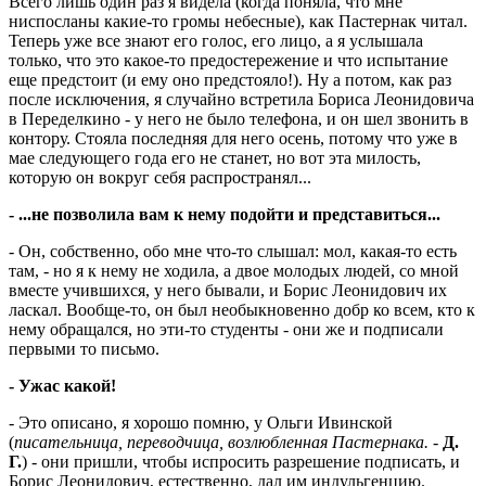
Всего лишь один раз я видела (когда поняла, что мне
ниспосланы какие-то громы небесные), как Пастернак читал.
Теперь уже все знают его голос, его лицо, а я услышала
только, что это какое-то предостережение и что испытание
еще предстоит (и ему оно предстояло!). Ну а потом, как раз
после исключения, я случайно встретила Бориса Леонидовича
в Переделкино - у него не было телефона, и он шел звонить в
контору. Стояла последняя для него осень, потому что уже в
мае следующего года его не станет, но вот эта милость,
которую он вокруг себя распространял...
- ...не позволила вам к нему подойти и представиться...
- Он, собственно, обо мне что-то слышал: мол, какая-то есть
там, - но я к нему не ходила, а двое молодых людей, со мной
вместе учившихся, у него бывали, и Борис Леонидович их
ласкал. Вообще-то, он был необыкновенно добр ко всем, кто к
нему обращался, но эти-то студенты - они же и подписали
первыми то письмо.
- Ужас какой!
- Это описано, я хорошо помню, у Ольги Ивинской
(
писательница, переводчица, возлюбленная Пастернака.
-
Д.
Г.
) - они пришли, чтобы испросить разрешение подписать, и
Борис Леонидович, естественно, дал им индульгенцию.