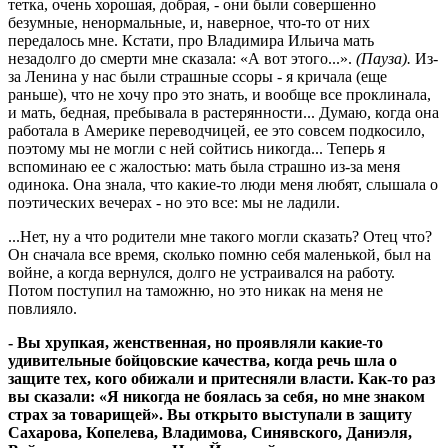
тетка, очень хорошая, добрая, - они были совершенно
безумные, ненормальные, и, наверное, что-то от них
передалось мне. Кстати, про Владимира Ильича мать
незадолго до смерти мне сказала: «А вот этого...».
(Пауза).
Из-
за Ленина у нас были страшные ссоры - я кричала (еще
раньше), что не хочу про это знать, и вообще все проклинала,
и мать, бедная, пребывала в растерянности... Думаю, когда она
работала в Америке переводчицей, ее это совсем подкосило,
поэтому мы не могли с ней сойтись никогда... Теперь я
вспоминаю ее с жалостью: мать была страшно из-за меня
одинока. Она знала, что какие-то люди меня любят, слышала о
поэтических вечерах - но это все: мы не ладили.
...Нет, ну а что родители мне такого могли сказать? Отец что?
Он сначала все время, сколько помню себя маленькой, был на
войне, а когда вернулся, долго не устраивался на работу.
Потом поступил на таможню, но это никак на меня не
повлияло.
- Вы хрупкая, женственная, но проявляли какие-то
удивительные бойцовские качества, когда речь шла о
защите тех, кого обижали и притесняли власти. Как-то раз
вы сказали: «Я никогда не боялась за себя, но мне знаком
страх за товарищей». Вы открыто выступали в защиту
Сахарова, Копелева, Владимова, Синявского, Даниэля,