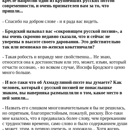
кресле напротив один из крупнейших русских поэтов
современности, и очень признателен вам за то, что
пришли...
- Спасибо на добром слове - и я рада вас видеть.
- Бродский называл вас «сокровищем русской поэзии», а
вы очень скромно недавно сказали, что и сейчас не
уверены в высоте своего дарования. Это действительно
так или немножко по-женски кокетничали?
- Такая робость и вправду мне свойственна... Не знаю,
относится она к достоинствам или это, может, изъян, который
отчасти осознаю, - во всяком случае, Иосифа Бродского ценю
много больше.
- И все-таки что об Ахмадулиной-поэте вы думаете? Как
человек, который с русской поэзией не понаслышке
знаком, вы наверняка размышляли о том, какое место в
ней заняли...
- Назвать его слишком многозначительным я бы не решилась,
но опрятным, благопристойным, пожалуй, рискну. Все-таки
мне казалось, что я предавалась более слову, чем пререканиям
с трудностями времени, само слово и было содержанием души
- может, этим, в первую очередь, и дорожила... Хотя жизнь