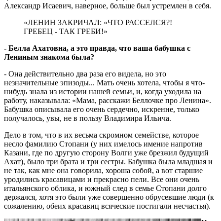
Александр Исаевич, наверное, больше был устремлен в себя.
«ЛЕНИН ЗАКРИЧАЛ: «ЧТО РАССЕЛСЯ?!
ГРЕБЕЦ - ТАК ГРЕБИ!»
- Белла Ахатовна, а это правда, что ваша бабушка с
Лениным знакома была?
- Она действительно два раза его видела, но это
незначительные эпизоды... Мать очень хотела, чтобы я что-
нибудь знала из истории нашей семьи, и, когда уходила на
работу, наказывала: «Мама, расскажи Беллочке про Ленина».
Бабушка описывала его очень сердечно, искренне, только
получалось, увы, не в пользу Владимира Ильича.
Дело в том, что в их весьма скромном семействе, которое
несло фамилию Стопани (у них имелось имение напротив
Казани, где по другую сторону Волги уже брезжил будущий
Ахат), было три брата и три сестры. Бабушка была младшая и
не так, как мне она говорила, хороша собой, а вот старшие
уродились красавицами и прекрасно пели. Все они очень
итальянского облика, и южный след в семье Стопани долго
держался, хотя это были уже совершенно обрусевшие люди (к
сожалению, обеих красавиц всяческие постигали несчастья).