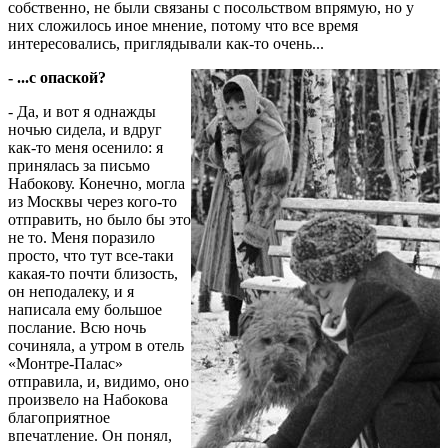
собственно, не были связаны с посольством впрямую, но у
них сложилось иное мнение, потому что все время
интересовались, приглядывали как-то очень...
- ...с опаской?
- Да, и вот я однажды
ночью сидела, и вдруг
как-то меня осенило: я
принялась за письмо
Набокову. Конечно, могла
из Москвы через кого-то
отправить, но было бы это
не то. Меня поразило
просто, что тут все-таки
какая-то почти близость,
он неподалеку, и я
написала ему большое
послание. Всю ночь
сочиняла, а утром в отель
«Монтре-Палас»
отправила, и, видимо, оно
произвело на Набокова
благоприятное
впечатление. Он понял,