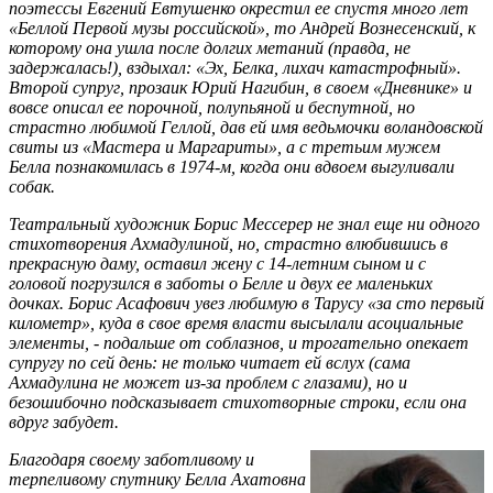
поэтессы Евгений Евтушенко окрестил ее спустя много лет
«Беллой Первой музы российской», то Андрей Вознесенский, к
которому она ушла после долгих метаний (правда, не
задержалась!), вздыхал: «Эх, Белка, лихач катастрофный».
Второй супруг, прозаик Юрий Нагибин, в своем «Дневнике» и
вовсе описал ее порочной, полупьяной и беспутной, но
страстно любимой Геллой, дав ей имя ведьмочки воландовской
свиты из «Мастера и Маргариты», а с третьим мужем
Белла познакомилась в 1974-м, когда они вдвоем выгуливали
собак.
Театральный художник Борис Мессерер не знал еще ни одного
стихотворения Ахмадулиной, но, страстно влюбившись в
прекрасную даму, оставил жену с 14-летним сыном и с
головой погрузился в заботы о Белле и двух ее маленьких
дочках. Борис Асафович увез любимую в Тарусу «за сто первый
километр», куда в свое время власти высылали асоциальные
элементы, - подальше от соблазнов, и трогательно опекает
супругу по сей день: не только читает ей вслух (сама
Ахмадулина не может из-за проблем с глазами), но и
безошибочно подсказывает стихотворные строки, если она
вдруг забудет.
Благодаря своему заботливому и
терпеливому спутнику Белла Ахатовна