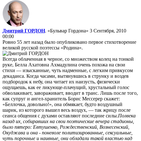
Дмитрий ГОРДОН
. «Бульвар Гордона»
3 Сентября, 2010
00:00
Ровно 55 лет назад было опубликовано первое стихотворение
великой русской поэтессы «Родина».
Всегда облаченная в черное, со множеством колец на тонкой
руке, Белла Ахатовна Ахмадулина очень похожа на свои
стихи — изысканные, чуть надменные, с легким привкусом
декаданса. Когда часами, вытянувшись в струнку и воздев
подбородок к небу, она читает их наизусть, физически
ощущаешь, как ее ликующе-плачущий, хрустальный голос
обволакивает, завораживает, вводит в транс. Лишь после того,
как супруг и ангел-хранитель Борис Мессерер скажет:
«Беллочка, довольно!», она обмякает, будто воздушный
шарик, из которого вышел весь воздух, — так жрицу после
сеанса общения с духами оставляют последние силы.
Полвека
назад их, собиравших на свои поэтические вечера стадионы,
было пятеро: Евтушенко, Рождественский, Вознесенский,
Окуджава и она - поневоле политизированные, сексуальные,
чуть порочные и наивные, они обладали такой властью над