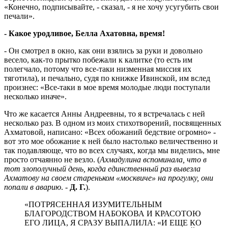
«Конечно, подписывайте, - сказал, - я не хочу усугубить свои
печали».
- Какое уродливое, Белла Ахатовна, время!
- Он смотрел в окно, как они взялись за руки и довольно
весело, как-то прытко побежали к калитке (то есть им
полегчало, потому что все-таки низменная миссия их
тяготила), и печально, судя по книжке Ивинской, им вслед
произнес: «Все-таки в мое время молодые люди поступали
несколько иначе».
Что же касается Анны Андреевны, то я встречалась с ней
несколько раз. В одном из моих стихотворений, посвященных
Ахматовой, написано: «Всех обожаний бедствие огромно» -
вот это мое обожание к ней было настолько величественно и
так подавляюще, что во всех случаях, когда мы виделись, мне
просто отчаянно не везло. (
Ахмадулина вспоминала, что в
тот злополучный день, когда единственный раз вывезла
Ахматову на своем стареньком «москвиче» на прогулку, они
попали в аварию
. -
Д. Г.
).
«ПОТРЯСЕННАЯ ИЗУМИТЕЛЬНЫМ
БЛАГОРОДСТВОМ НАБОКОВА И КРАСОТОЮ
ЕГО ЛИЦА, Я СРАЗУ ВЫПАЛИЛА: «И ЕЩЕ КО