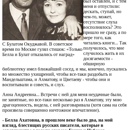
был оставлен, и с тем
меня и отпустили:
дескать, ступай, но
чем-то, может,
отсутствие слуха
восполнялось? Это
пришло не сразу, а по
мере того, как
читались книги... Так
С Булатом Окуджавой. В советское
получилось, что мне
время по Москве гулял стишок: «Только
случилось жить в их
Белла и Булат отказались от наград»
досягаемости -
обширную
библиотеку имел ближайший сосед, и мы, конечно, пускались
во множество ухищрений, чтобы все-таки раздобыть и
Мандельштама, и Ахматову, и Цветаеву - чтобы они и
воспитывали и совесть, и слух.
Анна Андреевна... Встречи с ней для меня неудачные были,
не занятные, но все-таки несколько раз я Ахматову, эту мою
драгоценность, видела, с ней разговаривала (хотя сама на себя
произвела совершенно ничтожное впечатление).
- Белла Ахатовна, в прошлом веке было два, на мой
взгляд, блестящих русских писателя, которые в