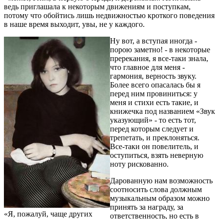
ведь приглашала к некоторым движениям и поступкам,
потому что обойтись лишь недвижностью кроткого поведения
в наше время выходит, увы, не у каждого.
Ну вот, а вступая иногда -
порою заметно! - в некоторые
пререкания, я все-таки знала,
что главное для меня -
гармония, верность звуку.
Более всего опасалась бы я
перед ним провиниться: у
меня и стихи есть такие, и
книжечка под названием «Звук
указующий» - то есть тот,
перед которым следует и
трепетать, и преклоняться.
Все-таки он повелитель, и
оступиться, взять неверную
ноту рискованно.
Дарованную нам возможность
соотносить слова должным
музыкальным образом можно
принять за награду, за
«Я, пожалуй, чаще других
ответственность, но есть в