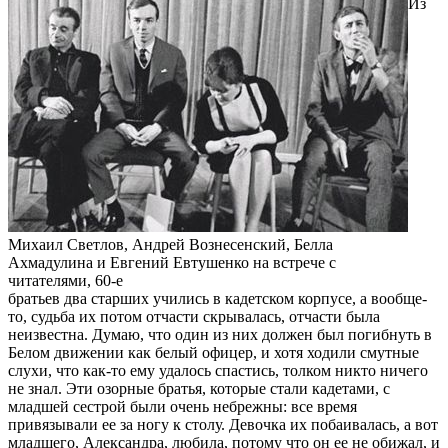
Из
Михаил Светлов, Андрей Вознесенский, Белла
Ахмадулина и Евгений Евтушенко на встрече с
читателями, 60-е
братьев два старших учились в кадетском корпусе, а вообще-
то, судьба их потом отчасти скрывалась, отчасти была
неизвестна. Думаю, что один из них должен был погибнуть в
Белом движении как белый офицер, и хотя ходили смутные
слухи, что как-то ему удалось спастись, толком никто ничего
не знал. Эти озорные братья, которые стали кадетами, с
младшей сестрой были очень небрежны: все время
привязывали ее за ногу к столу. Девочка их побаивалась, а вот
младшего, Александра, любила, потому что он ее не обижал, и