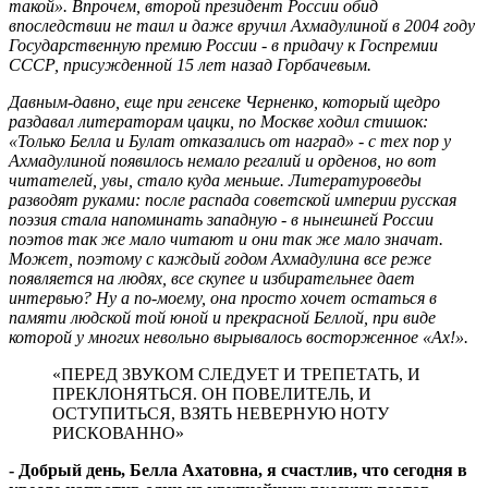
такой». Впрочем, второй президент России обид
впоследствии не таил и даже вручил Ахмадулиной в 2004 году
Государственную премию России - в придачу к Госпремии
СССР, присужденной 15 лет назад Горбачевым.
Давным-давно, еще при генсеке Черненко, который щедро
раздавал литераторам цацки, по Москве ходил стишок:
«Только Белла и Булат отказались от наград» - с тех пор у
Ахмадулиной появилось немало регалий и орденов, но вот
читателей, увы, стало куда меньше. Литературоведы
разводят руками: после распада советской империи русская
поэзия стала напоминать западную - в нынешней России
поэтов так же мало читают и они так же мало значат.
Может, поэтому с каждый годом Ахмадулина все реже
появляется на людях, все скупее и избирательнее дает
интервью? Ну а по-моему, она просто хочет остаться в
памяти людской той юной и прекрасной Беллой, при виде
которой у многих невольно вырывалось восторженное «Ах!».
«ПЕРЕД ЗВУКОМ СЛЕДУЕТ И ТРЕПЕТАТЬ, И
ПРЕКЛОНЯТЬСЯ. ОН ПОВЕЛИТЕЛЬ, И
ОСТУПИТЬСЯ, ВЗЯТЬ НЕВЕРНУЮ НОТУ
РИСКОВАННО»
- Добрый день, Белла Ахатовна, я счастлив, что сегодня в