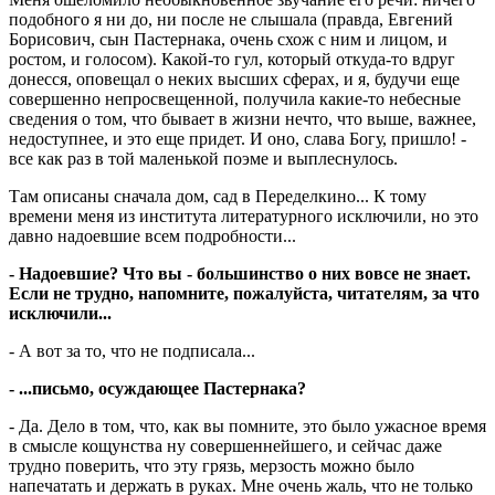
подобного я ни до, ни после не слышала (правда, Евгений
Борисович, сын Пастернака, очень схож с ним и лицом, и
ростом, и голосом). Какой-то гул, который откуда-то вдруг
донесся, оповещал о неких высших сферах, и я, будучи еще
совершенно непросвещенной, получила какие-то небесные
сведения о том, что бывает в жизни нечто, что выше, важнее,
недоступнее, и это еще придет. И оно, слава Богу, пришло! -
все как раз в той маленькой поэме и выплеснулось.
Там описаны сначала дом, сад в Переделкино... К тому
времени меня из института литературного исключили, но это
давно надоевшие всем подробности...
- Надоевшие? Что вы - большинство о них вовсе не знает.
Если не трудно, напомните, пожалуйста, читателям, за что
исключили...
- А вот за то, что не подписала...
- ...письмо, осуждающее Пастернака?
- Да. Дело в том, что, как вы помните, это было ужасное время
в смысле кощунства ну совершеннейшего, и сейчас даже
трудно поверить, что эту грязь, мерзость можно было
напечатать и держать в руках. Мне очень жаль, что не только