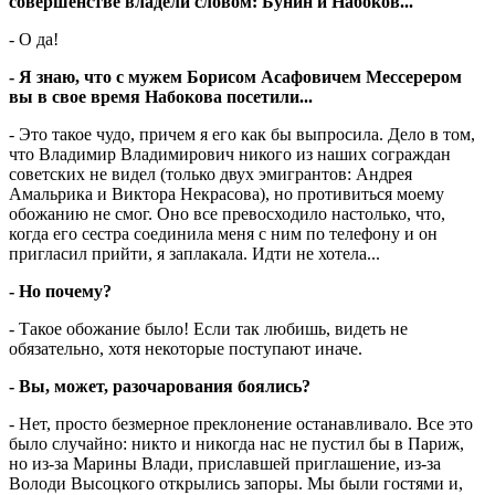
совершенстве владели словом: Бунин и Набоков...
- О да!
- Я знаю, что с мужем Борисом Асафовичем Мессерером
вы в свое время Набокова посетили...
- Это такое чудо, причем я его как бы выпросила. Дело в том,
что Владимир Владимирович никого из наших сограждан
советских не видел (только двух эмигрантов: Андрея
Амальрика и Виктора Некрасова), но противиться моему
обожанию не смог. Оно все превосходило настолько, что,
когда его сестра соединила меня с ним по телефону и он
пригласил прийти, я заплакала. Идти не хотела...
- Но почему?
- Такое обожание было! Если так любишь, видеть не
обязательно, хотя некоторые поступают иначе.
- Вы, может, разочарования боялись?
- Нет, просто безмерное преклонение останавливало. Все это
было случайно: никто и никогда нас не пустил бы в Париж,
но из-за Марины Влади, приславшей приглашение, из-за
Володи Высоцкого открылись запоры. Мы были гостями и,