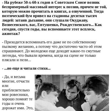
- На рубеже 50-х-60-х годов в Советском Союзе возник
беспримерный массовый интерес к поэзии, причем не той,
которую можно прочитать в книгах, а озвученной. Тогда
поэтический бум привел на стадионы десятки тысяч
людей: затаив дыхание, они слушали Окуджаву,
Вознесенского, вас, Евтушенко, Рождественского... Как
сегодня, спустя годы, вы вспоминаете этот всплеск,
ажиотаж?
- Приходится вспоминать его даже не по собственному
пылкому желанию, а потому что достаточно часто об этом
спрашивают. До молодежи еще доходят какие-то смутные
легенды, что бывали времена, когда на сцене не только
плясали и пели...
- ...но еще и читали стихи...
- Да, и весьма
многие, отчасти
или
приблизительно
мои ровесники,
хорошо помнят те
годы и очень
дорожат ими. Это,