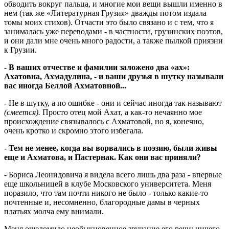
обводить вокруг пальца, и многие мои вещи вышли именно в
нем (так же «Литературная Грузия» дважды потом издала
томы моих стихов). Отчасти это было связано и с тем, что я
занималась уже переводами - в частности, грузинских поэтов,
и они дали мне очень много радости, а также пылкой приязни
к Грузии.
- В ваших отчестве и фамилии заложено два «ах»:
Ахатовна, Ахмадулина, - и ваши друзья в шутку называли
вас иногда Беллой Ахматовной...
- Не в шутку, а по ошибке - они и сейчас иногда так называют
(смеется).
Просто отец мой Ахат, а как-то нечаянно мое
происхождение связывалось с Ахматовой, но я, конечно,
очень кротко и скромно этого избегала.
- Тем не менее, когда вы ворвались в поэзию, были живы
еще и Ахматова, и Пастернак. Как они вас приняли?
- Бориса Леонидовича я видела всего лишь два раза - впервые
еще школьницей в клубе Московского университета. Меня
поразило, что там почти никого не было - только какие-то
почтенные и, несомненно, благородные дамы в черных
платьях молча ему внимали.
Меня ошеломило необыкновенное звучание его речи: ничего