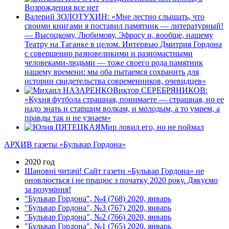
Возрождения все нет
Валерий ЗОЛОТУХИН: «Мне лестно слышать, что
своими книгами я поставил памятник — литературный!
— Высоцкому, Любимову, Эфросу и, вообще, нашему
Театру на Таганке в целом. Интервью Дмитрия Гордона
с совершенно разновеликими и разномастными
человеками-людьми — тоже своего рода памятник
нашему времени: мы оба пытаемся сохранить для
истории свидетельства современников, очевидцев»
Виктор СЕРЕБРЯНИКОВ:
«Кухня футбола страшная, понимаете — страшная, но ее
надо знать и старшим волкам, и молодым, а то умрем, а
правды так и не узнаем»
Мир ловил его, но не поймал
АРХИВ газеты «Бульвар Гордона»
2020 год
Шановні читачі! Сайт газети «Бульвар Гордона» не
оновлюється і не працює з початку 2020 року. Дякуємо
за розуміння!
"Бульвар Гордона", №4 (768) 2020, январь
"Бульвар Гордона", №3 (767) 2020, январь
"Бульвар Гордона", №2 (766) 2020, январь
"Бульвар Гордона", №1 (765) 2020, январь