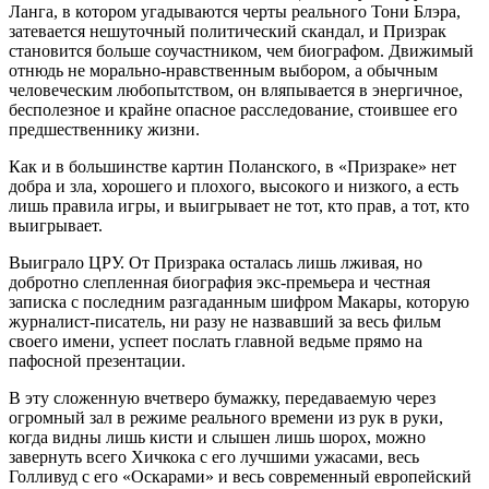
Ланга, в котором угадываются черты реального Тони Блэра,
затевается нешуточный политический скандал, и Призрак
становится больше соучастником, чем биографом. Движимый
отнюдь не морально-нравственным выбором, а обычным
человеческим любопытством, он вляпывается в энергичное,
бесполезное и крайне опасное расследование, стоившее его
предшественнику жизни.
Как и в большинстве картин Поланского, в «Призраке» нет
добра и зла, хорошего и плохого, высокого и низкого, а есть
лишь правила игры, и выигрывает не тот, кто прав, а тот, кто
выигрывает.
Выиграло ЦРУ. От Призрака осталась лишь лживая, но
добротно слепленная биография экс-премьера и честная
записка с последним разгаданным шифром Макары, которую
журналист-писатель, ни разу не назвавший за весь фильм
своего имени, успеет послать главной ведьме прямо на
пафосной презентации.
В эту сложенную вчетверо бумажку, передаваемую через
огромный зал в режиме реального времени из рук в руки,
когда видны лишь кисти и слышен лишь шорох, можно
завернуть всего Хичкока с его лучшими ужасами, весь
Голливуд с его «Оскарами» и весь современный европейский