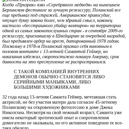
Когда «Призрак» взял «Серебряного медведя» на нынешнем
Берлинском фестивале за лучшую режиссуру, Поланский все
еще пребывал под стражей. Американское правосудие,
чтущее букву закона более, чем здравый смысл, наконец
настигло «бесстрашного убийцу вампиров» на территории
одной из самых законопослушных стран - в сентябре 2009-го
режиссеру, приехавшему в Швейцарию за очередной наградой,
был предъявлен ордер на арест, датированный 1978 годом.
Поскольку в 1978-м Поланский признал себя виновным в
половом контакте с 13-летней Самантой Геймер, но
наказания избежал, скоропостижно покинув Америку, срок
давности на это преступление не распространился.
С ТАКОЙ КОМПАНИЕЙ ВНУТРЕННИХ
ДЕМОНОВ ОБЫЧНО СТАНОВЯТСЯ ЛИБО
СЕРИЙНЫМИ МАНЬЯКАМИ, ЛИБО
БОЛЬШИМИ ХУДОЖНИКАМИ
32 года назад 13-летняя Саманта Геймер, мечтавшая стать
актрисой, не без участия матери дала согласие 45-летнему
Поланскому на откровенную фотосессию в доме Джека
Николсона. Несмотря на свой нежный возраст, Саманта уже
имела некоторый эротический опыт и сопротивления
домогателю не оказывала, но его активное поведение ее все-
таки обидело.