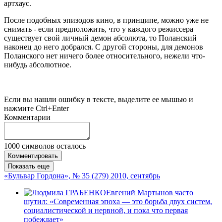
артхаус.
После подобных эпизодов кино, в принципе, можно уже не
снимать - если предположить, что у каждого режиссера
существует свой личный демон абсолюта, то Поланский
наконец до него добрался. С другой стороны, для демонов
Поланского нет ничего более относительного, нежели что-
нибудь абсолютное.
Если вы нашли ошибку в тексте, выделите ее мышью и
нажмите Ctrl+Enter
Комментарии
1000
символов осталось
Комментировать
Показать еще
«Бульвар Гордона», № 35 (279) 2010, сентябрь
Евгений Мартынов часто
шутил: «Современная эпоха — это борьба двух систем,
социалистической и нервной, и пока что первая
побеждает»