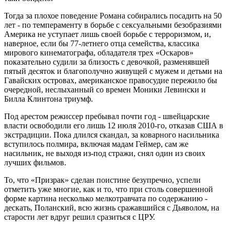
Тогда за плохое поведение Романа собирались посадить на 50
лет - по темпераменту в борьбе с сексуальными безобразиями
Америка не уступает лишь своей борьбе с терроризмом, и,
наверное, если бы 77-летнего отца семейства, классика
мирового кинематографа, обладателя трех «Оскаров»
показательно судили за близость с девочкой, разменявшей
пятый десяток и благополучно живущей с мужем и детьми на
Гавайских островах, американское правосудие пережило бы
очередной, неслыханный со времен Моники Левински и
Билла Клинтона триумф.
Под арестом режиссер пребывал почти год - швейцарские
власти освободили его лишь 12 июля 2010-го, отказав США в
экстрадиции. Пока длился скандал, за коварного насильника
вступилось полмира, включая мадам Геймер, сам же
насильник, не выходя из-под стражи, снял один из своих
лучших фильмов.
То, что «Призрак» сделан поистине безупречно, успели
отметить уже многие, как и то, что при столь совершенной
форме картина несколько мелкотравчата по содержанию -
дескать, Поланский, всю жизнь сражавшийся с Дьяволом, на
старости лет вдруг решил сразиться с ЦРУ.