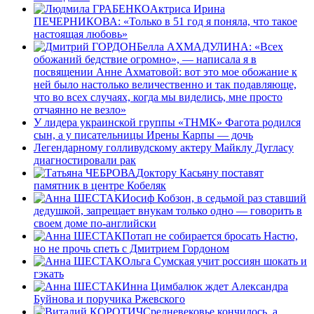
Актриса Ирина
ПЕЧЕРНИКОВА: «Только в 51 год я поняла, что такое
настоящая любовь»
Белла АХМАДУЛИНА: «Всех
обожаний бедствие огромно», — написала я в
посвящении Анне Ахматовой: вот это мое обожание к
ней было настолько величественно и так подавляюще,
что во всех случаях, когда мы виделись, мне просто
отчаянно не везло»
У лидера украинской группы «ТНМК» Фагота родился
сын, а у писательницы Ирены Карпы — дочь
Легендарному голливудскому актеру Майклу Дугласу
диагностировали рак
Доктору Касьяну поставят
памятник в центре Кобеляк
Иосиф Кобзон, в седьмой раз ставший
дедушкой, запрещает внукам только одно — говорить в
своем доме по-английски
Потап не собирается бросать Настю,
но не прочь спеть с Дмитрием Гордоном
Ольга Сумская учит россиян шокать и
гэкать
Инна Цимбалюк ждет Александра
Буйнова и поручика Ржевского
Средневековье кончилось, а