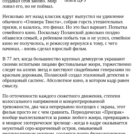
опять ЦРУ
создавал себя заново. Мир
ловил его, но не поймал.
Несколько лет назад классик вдруг выпустил на удивление
обычного «Оливера Твиста», собрав горсть утешительных
призов, и казалось, это финал. Но это был вариант. Попытка
семейного кино. Поскольку Поланский довольно поздно
обзавелся семьей, а ребенком побыть так и не успел, семейное
кино не получилось, и режиссер вернулся к тому, с чего
начинал, - вновь сделал взрослый фильм.
В 77 лет, когда большинство крупных демиургов украшают
своими испитыми лицами фестивальные жюри, торжественно
следят на аллеях звезд и шествуют свадебными генералами по
красным дорожкам, Поланский создал эталонный детектив и
образцовый саспенс. Абсолютное кино, в котором кадр равен
смыслу.
По отточенности каждого сюжетного движения, степени
колоссального напряжения и концентрированной
тревожности, два часа непрерывно ползущих с экрана, этот
фильм просто не с чем сравнить. Периодически «Призрак»
вообще выплескивается за рамки любого жанра, превращаясь
в мощное эзотерическое зрелище - когда в кадре оказывается
неуютный серо-коричневый остров, омываемый
меланхоличным океаном, создается почти физиологическое