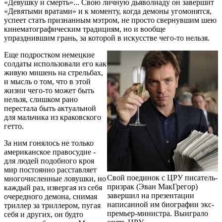
«Девушку и смерть»... Свою личную дьяволиаду он завершит
«Девятыми вратами» и к моменту, когда демоны угомонятся,
успеет стать признанным мэтром, не просто свернувшим шею
кинематографическим традициям, но и вообще
упразднившим грань, за которой в искусстве чего-то нельзя.
Еще подростком немецкие
солдаты использовали его как
живую мишень на стрельбах,
и мысль о том, что в этой
жизни чего-то может быть
нельзя, слишком рано
перестала быть актуальной
для мальчика из краковского
гетто.
За ним гонялось не только
американское правосудие -
для людей подобного кроя
мир постоянно расставляет
Свой поединок с ЦРУ писатель-
многочисленные ловушки, но
призрак (Эван МакГрегор)
каждый раз, извергая из себя
завершил на презентации
очередного демона, снимая
написанной им биографии экс-
триллер за триллером, пугая
премьер-министра. Выиграло
себя и других, он будто