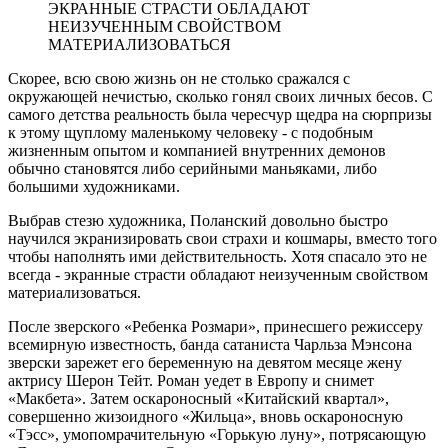
ЭКРАННЫЕ СТРАСТИ ОБЛАДАЮТ
НЕИЗУЧЕННЫМ СВОЙСТВОМ
МАТЕРИАЛИЗОВАТЬСЯ
Скорее, всю свою жизнь он не столько сражался с
окружающей нечистью, сколько гонял своих личных бесов. С
самого детства реальность была чересчур щедра на сюрпризы
к этому щуплому маленькому человеку - с подобным
жизненным опытом и компанией внутренних демонов
обычно становятся либо серийными маньяками, либо
большими художниками.
Выбрав стезю художника, Поланский довольно быстро
научился экранизировать свои страхи и кошмары, вместо того
чтобы наполнять ими действительность. Хотя спасало это не
всегда - экранные страсти обладают неизученным свойством
материализоваться.
После зверского «Ребенка Розмари», принесшего режиссеру
всемирную известность, банда сатаниста Чарльза Мэнсона
зверски зарежет его беременную на девятом месяце жену
актрису Шерон Тейт. Роман уедет в Европу и снимет
«Макбета». Затем оскароносный «Китайский квартал»,
совершенно жизоидного «Жильца», вновь оскароносную
«Тэсс», умопомрачительную «Горькую луну», потрясающую