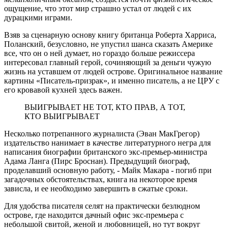
ощущение, что этот мир страшно устал от людей с их
дурацкими играми.
Взяв за сценарную основу книгу британца Роберта Харриса,
Поланский, безусловно, не упустил шанса сказать Америке
все, что он о ней думает, но гораздо больше режиссера
интересовал главный герой, сочиняющий за деньги чужую
жизнь на уставшем от людей острове. Оригинальное название
картины «Писатель-призрак», и именно писатель, а не ЦРУ с
его кровавой кухней здесь важен.
ВЫИГРЫВАЕТ НЕ ТОТ, КТО ПРАВ, А ТОТ,
КТО ВЫИГРЫВАЕТ
Несколько потрепанного журналиста (Эван МакГрегор)
издательство нанимает в качестве литературного негра для
написания биографии британского экс-премьер-министра
Адама Ланга (Пирс Броснан). Предыдущий биограф,
проделавший основную работу, - Майк Макара - погиб при
загадочных обстоятельствах, книга на некоторое время
зависла, и ее необходимо завершить в сжатые сроки.
Для удобства писателя селят на практически безлюдном
острове, где находится дачный офис экс-премьера с
небольшой свитой, женой и любовницей, но тут вокруг