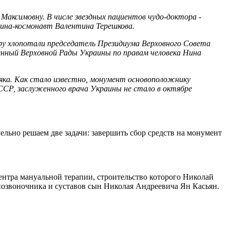
 Максимовну. В числе звездных пациентов чудо-доктора -
щина-космонавт Валентина Терешкова.
ру хлопотали председатель Президиума Верховного Совета
енный Верховной Рады Украины по правам человека Нина
ляка. Как стало известно, монумент основоположнику
ССР, заслуженного врача Украины не стало в октябре
ллельно решаем две задачи: завершить сбор средств на монумент
Центра мануальной терапии, строительство которого Николай
 позвоночника и суставов сын Николая Андреевича Ян Касьян.