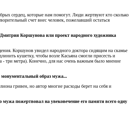
обрых сердец, которые нам помогут. Люди жертвуют кто сколько
творительный счет внес человек, пожелавший остаться
ра Дмитрия Коршунова или проект народного художника
дения. Коршунов увидел народного доктора сидящим на скамье
линить кушетку, чтобы возле Касьяна смогли присесть и
 - три метра). Конечно, для нас очень важным было мнение
е монументальный образ мужа...
иона гривен, но автор многие расходы берет на себя и
о мужа пожертвовал на увековечение его памяти всего одну