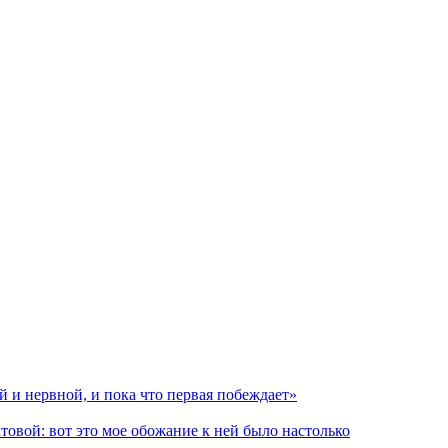
 и нервной, и пока что первая побеждает»
ой: вот это мое обожание к ней было настолько