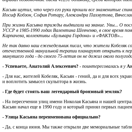
Касьян шутил, что через его руки прошли все знаменитые спин
Иосиф Кобзон, София Ротару, Александра Пахмутова, Вячеслав
При жизни Касьяна трижды выдвигали на звание. Увы... О по
УССР в 1985-1990 годах Валентина Шевченко, в свое время по
Карпачева, коллективы «Бульвара Гордона» и «ФАКТОВ»...
Не так давно наш еженедельник писал, что жители Кобеляк со
отечественной мануальной терапии планируют открыть к перво
минувшего года - до своего 75-летия он не дожил около полугода
- Успеваете, Анатолий Алексеевич?
-
поинтересовалась я у
А
- Для нас, жителей Кобеляк, Касьян - гений, да и для всех укр
и воплотить замысел скульптора в жизнь.
- Где будет стоять ваш легендарный бронзовый земляк?
- На пересечении улиц имени Николая Касьяна и нашей централ
Касьян начал еще в 1990 году и который принял первых пациен
- Улица Касьяна переименована официально?
- Да, с конца июня. Мы также открыли две мемориальные таблич