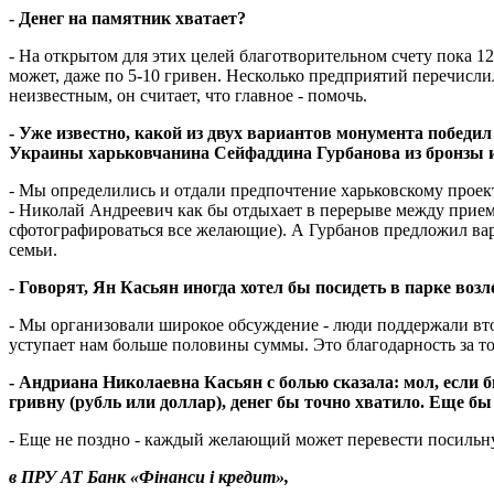
- Денег на памятник хватает?
- На открытом для этих целей благотворительном счету пока 1
может, даже по 5-10 гривен. Несколько предприятий перечисли
неизвестным, он считает, что главное - помочь.
- Уже известно, какой из двух вариантов монумента победи
Украины харьковчанина Сейфаддина Гурбанова из бронзы 
- Мы определились и отдали предпочтение харьковскому проек
- Николай Андреевич как бы отдыхает в перерыве между прием
сфотографироваться все желающие). А Гурбанов предложил вар
семьи.
- Говорят, Ян Касьян иногда хотел бы посидеть в парке воз
- Мы организовали широкое обсуждение - люди поддержали вто
уступает нам больше половины суммы. Это благодарность за то
- Андриана Николаевна Касьян с болью сказала: мол, если
гривну (рубль или доллар), денег бы точно хватило. Еще бы 
- Еще не поздно - каждый желающий может перевести посиль
в ПРУ АТ Банк «Фiнанси i кредит»,