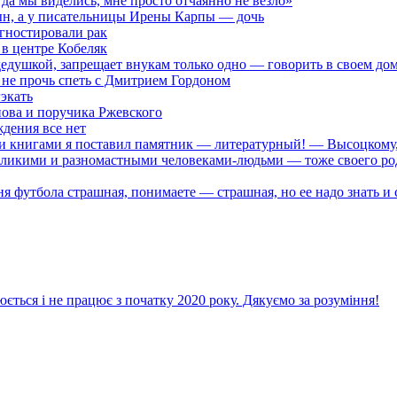
гда мы виделись, мне просто отчаянно не везло»
н, а у писательницы Ирены Карпы — дочь
гностировали рак
 в центре Кобеляк
дедушкой, запрещает внукам только одно — говорить в своем до
о не прочь спеть с Дмитрием Гордоном
экать
ова и поручика Ржевского
ждения все нет
книгами я поставил памятник — литературный! — Высоцкому, Л
ликими и разномастными человеками-людьми — тоже своего род
тбола страшная, понимаете — страшная, но ее надо знать и ст
ється і не працює з початку 2020 року. Дякуємо за розуміння!