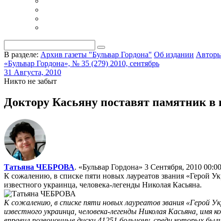
В разделе:
Архив газеты "Бульвар Гордона"
Об издании
Автор
«Бульвар Гордона», № 35 (279) 2010, сентябрь
31 Августа, 2010
Никто не забыт
Доктору Касьяну поставят памятник в 
Татьяна ЧЕБРОВА
. «Бульвар Гордона»
3 Сентября, 2010 00:0
К сожалению, в списке пяти новых лауреатов звания «Герой 
известного украинца, человека-легенды Николая Касьяна.
К сожалению, в списке пяти новых лауреатов звания «Герой У
известного украинца, человека-легенды Николая Касьяна, имя 
вправил позвоночные диски 41251 больному, среди которых были