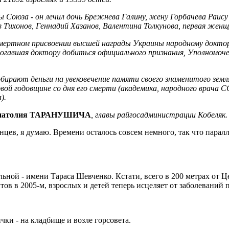
ы Союза - он лечил дочь Брежнева Галину, жену Горбачева Раису
 Тихонов, Геннадий Хазанов, Валентина Толкунова, первая жен
смертном присвоении высшей награды Украины народному докто
могавшая доктору добиться официального признания, Уполномоч
бирают деньги на увековечение памяти своего знаменитого зем
й годовщине со дня его смерти (академика, народного врача С
).
натолия ТАРАНУШИЧА
, главы райгосадминистрации Кобеляк.
аинцев, я думаю. Времени осталось совсем немного, так что пара
ьной - имени Тараса Шевченко. Кстати, всего в 200 метрах от 
тов в 2005-м, взрослых и детей теперь исцеляет от заболеваний
ки - на кладбище и возле горсовета.