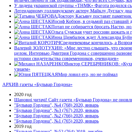
величественно и так подавляюще, что во всех случаях, ко
У лидера украинской группы «ТНМК» Фагота родился сы
Легендарному голливудскому актеру Майклу Дугласу диа
Доктору Касьяну поставят памятник
Иосиф Кобзон, в седьмой раз ставший 
Потап не собирается бросать Настю, н
Ольга Сумская учит россиян шокать и г
Инна Цимбалюк ждет Александра Буйн
Средневековье кончилось, а Возро
Валерий ЗОЛОТУХИН: «Мне лестно слышать, что своими 
целом. Интервью Дмитрия Гордона с совершенно разнове
истории свидетельства современников, очевидцев»
Виктор СЕРЕБРЯНИКОВ: «Кухня фу
узнаем»
Мир ловил его, но не поймал
АРХИВ газеты «Бульвар Гордона»
2020 год
Шановні читачі! Сайт газети «Бульвар Гордона» не оновлю
"Бульвар Гордона", №4 (768) 2020, январь
"Бульвар Гордона", №3 (767) 2020, январь
"Бульвар Гордона", №2 (766) 2020, январь
"Бульвар Гордона", №1 (765) 2020, январь
2019 год
"Бульвар Гордона", №52 (764) 2019, декабрь