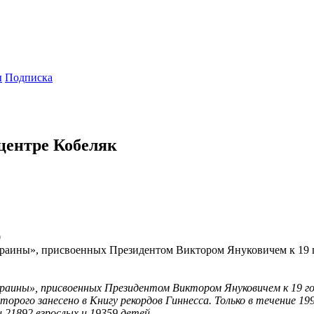
ы
Подписка
центре Кобеляк
0
Украины», присвоенных Президентом Виктором Януковичем к 19 
краины», присвоенных Президентом Виктором Януковичем к 19 г
которого занесено в Книгу рекордов Гиннесса. Только в течение
 21892 взрослых и 19359 детей.