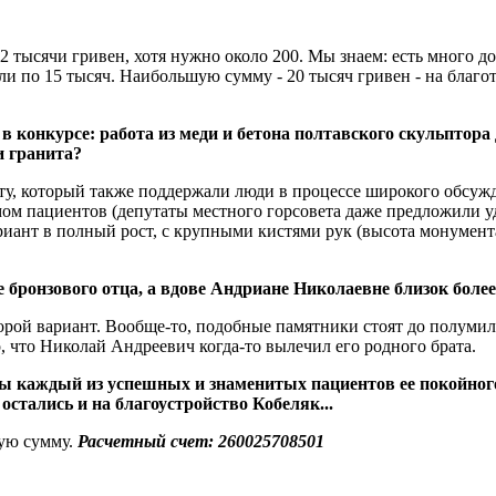
22 тысячи гривен, хотя нужно около 200. Мы знаем: есть много д
ли по 15 тысяч. Наибольшую сумму - 20 тысяч гривен - на благо
л в конкурсе: работа из меди и бетона полтавского скульпто
и гранита?
ту, который также поддержали люди в процессе широкого обсуж
ом пациентов (депутаты местного горсовета даже предложили уд
иант в полный рост, с крупными кистями рук (высота монумента
ле бронзового отца, а вдове Андриане Николаевне близок боле
рой вариант. Вообще-то, подобные памятники стоят до полумилл
, что Николай Андреевич когда-то вылечил его родного брата.
 бы каждый из успешных и знаменитых пациентов ее покойног
остались и на благоустройство Кобеляк...
ную сумму.
Расчетный счет:
260025708501